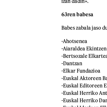
izan dadin».
63ren babesa
Babes zabala jaso d
-Ahotsenea
-Aiaraldea Ekintzen
-Bertsozale Elkarte
-Dantzan
-Elkar Fundazioa
-Euskal Aktoreen B
-Euskal Editoreen E
-Euskal Herriko Ant
-Euskal Herriko Dan