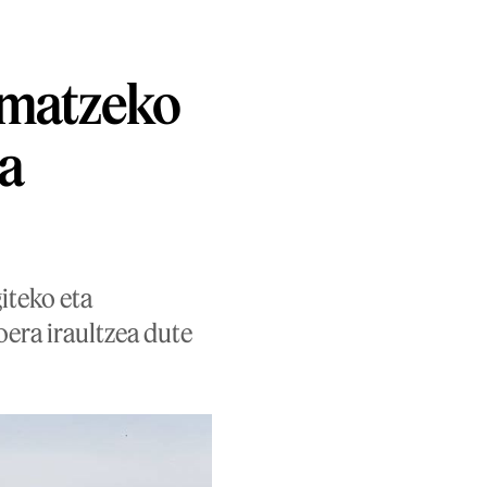
rmatzeko
ta
iteko eta
era iraultzea dute