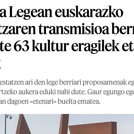
a Legean euskarazko
tzaren transmisioa be
te 63 kultur eragilek e
k
estatzen ari den lege berriari proposamenak eg
rtzeko aukera eduki nahi dute. Gaur egungo ego
an dagoen «etenari» buelta ematea.