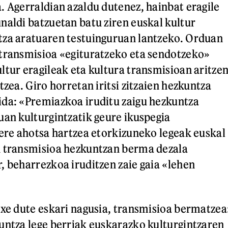
. Agerraldian azaldu dutenez, hainbat eragile
naldi batzuetan batu ziren euskal kultur
tza aratuaren testuinguruan lantzeko. Orduan
transmisioa «egituratzeko eta sendotzeko»
ltur eragileak eta kultura transmisioan aritze
tzea. Giro horretan iritsi zitzaien hezkuntza
da: «Premiazkoa iruditu zaigu hezkuntza
uan kulturgintzatik geure ikuspegia
 ere ahotsa hartzea etorkizuneko legeak euskal
n transmisioa hezkuntzan berma dezala
, beharrezkoa iruditzen zaie gaia «lehen
ixe dute eskari nagusia, transmisioa bermatzea
untza lege berriak euskarazko kulturgintzaren