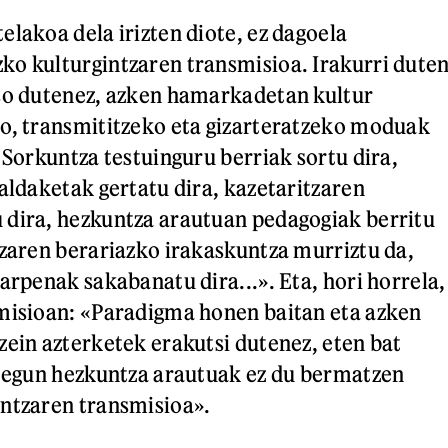
elakoa dela irizten diote, ez dagoela
o kulturgintzaren transmisioa. Irakurri dute
aso dutenez, azken hamarkadetan kultur
o, transmititzeko eta gizarteratzeko moduak
«Sorkuntza testuinguru berriak sortu dira,
raldaketak gertatu dira, kazetaritzaren
 dira, hezkuntza arautuan pedagogiak berritu
tzaren berariazko irakaskuntza murriztu da,
arpenak sakabanatu dira...». Eta, hori horrela,
misioan: «Paradigma honen baitan eta azken
zein azterketek erakutsi dutenez, eten bat
r egun hezkuntza arautuak ez du bermatzen
ntzaren transmisioa».