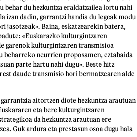
 behar du hezkuntza eraldatzailea lortu nahi
ala izan dadin, garrantzi handia du legeak modu
ri jasotzeak». Baina, eskatzearekin batera,
badute: «Euskarazko kulturgintzaren
e garenok kulturgintzaren transmisioa
u beharreko neurrien proposamen, eztabaida
suan parte hartu nahi dugu». Beste hitz
rest daude transmisio hori bermatzearen alde
o garrantzia aitortzen diote hezkuntza arautuan
«Euskararen eta bere kulturgintzaren
strategikoa da hezkuntza arautuan ere
zea. Guk ardura eta prestasun osoa dugu hala