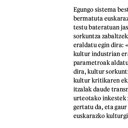
Egungo sistema best
bermatuta euskarazk
testu bateratuan j
sorkuntza zabaltzek
eraldatu egin dira: 
kultur industrian e
parametroak aldatu
dira, kultur sorkun
kultur kritikaren ek
itzalak daude trans
urteotako inkestek 
gertatu da, eta gau
euskarazko kulturgi