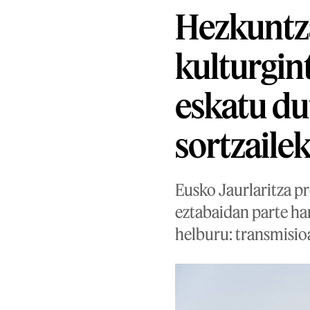
Hezkuntz
kulturgin
eskatu du
sortzaile
Eusko Jaurlaritza pr
eztabaidan parte ha
helburu: transmisio