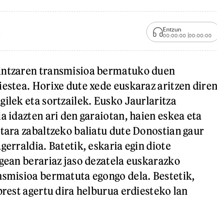
Entzun
00:00:00
00:00:00
intzaren transmisioa bermatuko duen
iestea. Horixe dute xede euskaraz aritzen dire
gilek eta sortzailek. Eusko Jaurlaritza
a idazten ari den garaiotan, haien eskea eta
etara zabaltzeko baliatu dute Donostian gaur
gerraldia. Batetik, eskaria egin diote
egean berariaz jaso dezatela euskarazko
nsmisioa bermatuta egongo dela. Bestetik,
prest agertu dira helburua erdiesteko lan