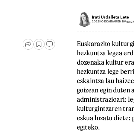
Irati Urdalleta Lete
2022KO EKAINAREN 16A
13:27
Euskarazko kulturg
hezkuntza legea erd
dozenaka kultur era
hezkuntza lege berri
eskaintza lau haize
goizean egin duten a
administrazioari: l
kulturgintzaren tra
eskua luzatu diete: 
egiteko.