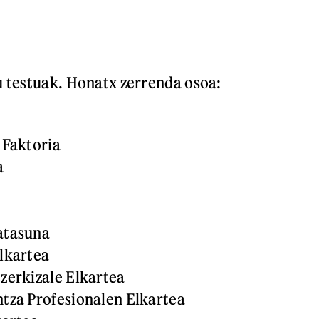
u testuak. Honatx zerrenda osoa:
 Faktoria
a
atasuna
lkartea
zerkizale Elkartea
tza Profesionalen Elkartea