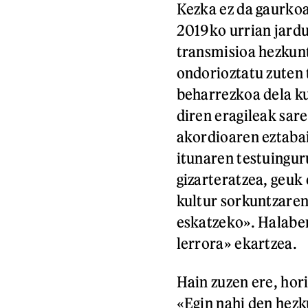
Kezka ez da gaurkoa
2019ko urrian jardu
transmisioa hezkun
ondorioztatu zuten 
beharrezkoa dela ku
diren eragileak sare
akordioaren eztabai
itunaren testuingur
gizarteratzea, geuk
kultur sorkuntzare
eskatzeko». Halaber
lerrora» ekartzea.
Hain zuzen ere, hor
«Egin nahi den hezk