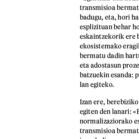
transmisioa bermatu
badugu, eta, hori h
esplizituan behar ho
eskaintzekorik ere 
ekosistemako eragil
bermatu dadin hart
eta adostasun proze
batzuekin esanda: p
lan egiteko.
Izan ere, berebizik
egiten den lanari: 
normalizaziorako e
transmisioa bermat