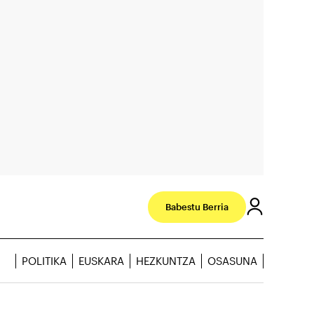
Babestu Berria
POLITIKA
EUSKARA
HEZKUNTZA
OSASUNA