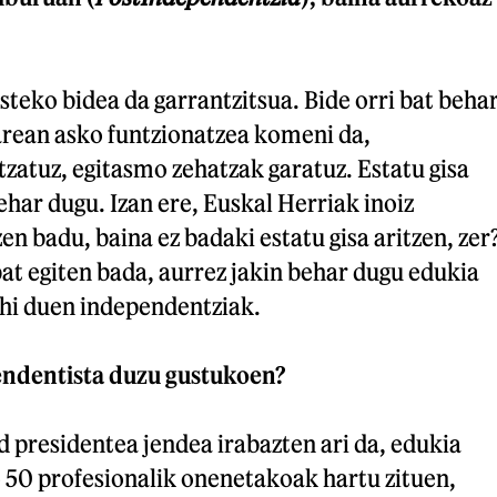
steko bidea da garrantzitsua. Bide orri bat beha
arean asko funtzionatzea komeni da,
tzatuz, egitasmo zehatzak garatuz. Estatu gisa
ehar dugu. Izan ere, Euskal Herriak inoiz
en badu, baina ez badaki estatu gisa aritzen, zer
bat egiten bada, aurrez jakin behar dugu edukia
ahi duen independentziak.
endentista duzu gustukoen?
 presidentea jendea irabazten ari da, edukia
 50 profesionalik onenetakoak hartu zituen,