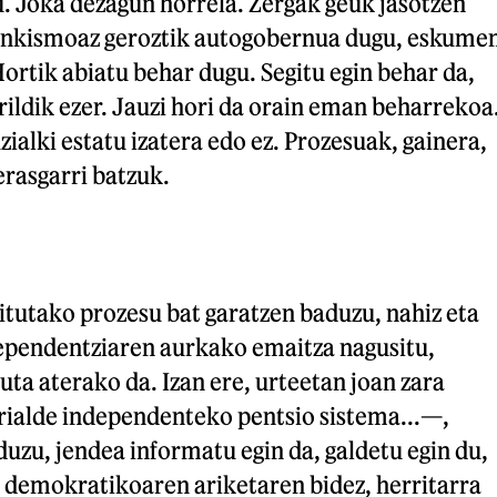
. Joka dezagun horrela. Zergak geuk jasotzen
rankismoaz geroztik autogobernua dugu, eskume
Hortik abiatu behar dugu. Segitu egin behar da,
ildik ezer. Jauzi hori da orain eman beharrekoa
izialki estatu izatera edo ez. Prozesuak, gainera,
erasgarri batzuk.
tutako prozesu bat garatzen baduzu, nahiz eta
ependentziaren aurkako emaitza nagusitu,
uta aterako da. Izan ere, urteetan joan zara
rialde independenteko pentsio sistema...—,
duzu, jendea informatu egin da, galdetu egin du,
u demokratikoaren ariketaren bidez, herritarra