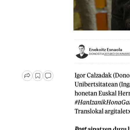
Enekoitz Esnaola
2014KO EKAINARE
DONOSTIA
Igor Calzadak (Dono
Unibertsitatean (Inga
honetan Euskal Herr
#HanIzanikHonaGa
Translokal argitalet
Post
aipatzen duzu l