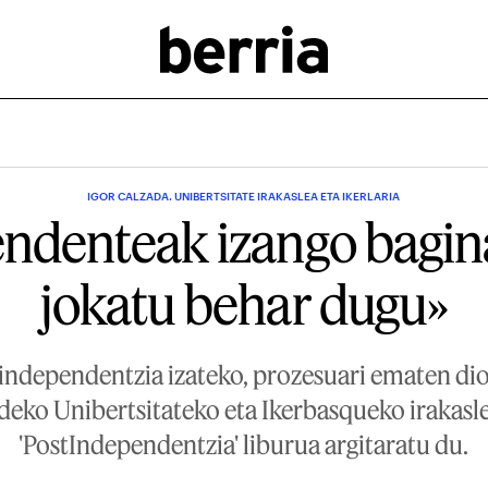
IGOR CALZADA. UNIBERTSITATE IRAKASLEA ETA IKERLARIA
ndenteak izango bagin
jokatu behar dugu»
independentzia izateko, prozesuari ematen dio
eko Unibertsitateko eta Ikerbasqueko irakasle 
'PostIndependentzia' liburua argitaratu du.