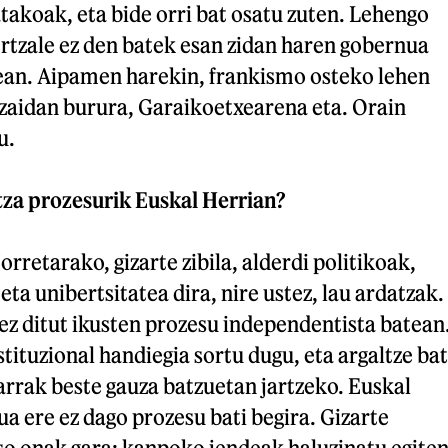
takoak, eta bide orri bat osatu zuten. Lehengo
rtzale ez den batek esan zidan haren gobernua
nean. Aipamen harekin, frankismo osteko lehen
itzaidan burura, Garaikoetxearena eta. Orain
u.
tza prozesurik Euskal Herrian?
orretarako, gizarte zibila, alderdi politikoak,
ta unibertsitatea dira, nire ustez, lau ardatzak.
ez ditut ikusten prozesu independentista batean
stituzional handiegia sortu dugu, eta argaltze bat
rrak beste gauza batzuetan jartzeko. Euskal
ua ere ez dago prozesu bati begira. Gizarte
so onak gara; kanpoko jendeak haluzinatu egite