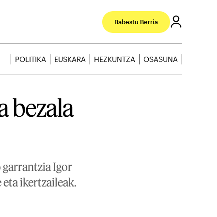
Babestu Berria
POLITIKA
EUSKARA
HEZKUNTZA
OSASUNA
a bezala
 garrantzia Igor
eta ikertzaileak.