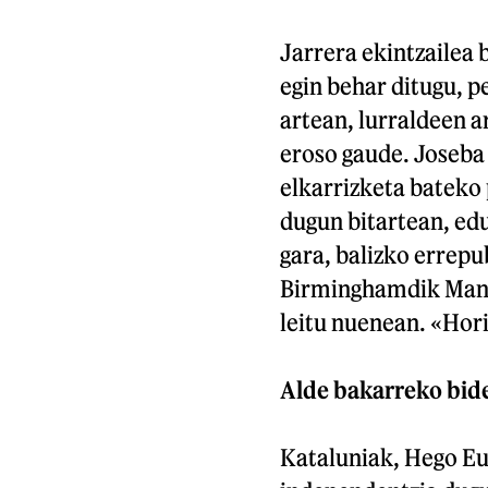
Jarrera ekintzailea 
egin behar ditugu, p
artean, lurraldeen 
eroso gaude. Joseba
elkarrizketa bateko 
dugun bitartean, edu
gara, balizko errepu
Birminghamdik Manc
leitu nuenean. «Hori
Alde bakarreko bidea
Kataluniak, Hego Eu