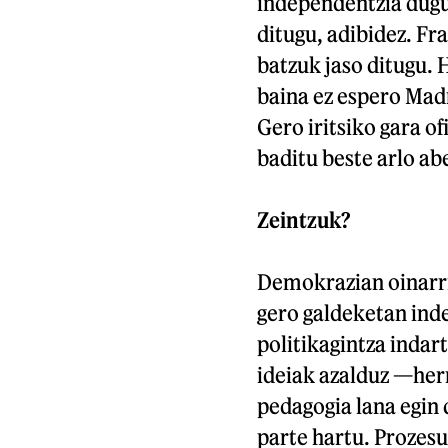
independentzia dugu
ditugu, adibidez. F
batzuk jaso ditugu. 
baina ez espero Madr
Gero iritsiko gara of
baditu beste arlo ab
Zeintzuk?
Demokrazian oinarri
gero galdeketan ind
politikagintza indart
ideiak azalduz —her
pedagogia lana egin 
parte hartu. Prozes