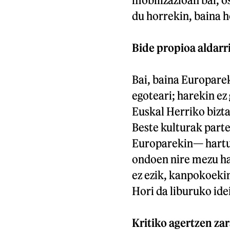
du horrekin, baina h
Bide propioa aldarr
Bai, baina Europarek
egoteari; harekin ez
Euskal Herriko bizta
Beste kulturak part
Europarekin— hartu-
ondoen nire mezu ha
ez ezik, kanpokoeki
Hori da liburuko ide
Kritiko agertzen za