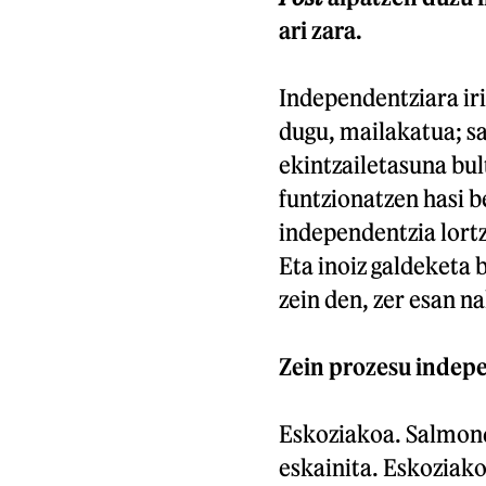
ari zara.
Independentziara iri
dugu, mailakatua; s
ekintzailetasuna bul
funtzionatzen hasi b
independentzia lortz
Eta inoiz galdeketa 
zein den, zer esan n
Zein prozesu indep
Eskoziakoa. Salmond
eskainita. Eskoziako