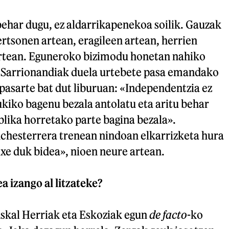
behar dugu, ez aldarrikapenekoa soilik. Gauzak
ertsonen artean, eragileen artean, herrien
artean. Eguneroko bizimodu honetan nahiko
 Sarrionandiak duela urtebete pasa emandako
pasarte bat dut liburuan: «Independentzia ez
kiko bagenu bezala antolatu eta aritu behar
blika horretako parte bagina bezala».
hesterrera trenean nindoan elkarrizketa hura
xe duk bidea», nioen neure artean.
 izango al litzateke?
skal Herriak eta Eskoziak egun
de facto
-ko