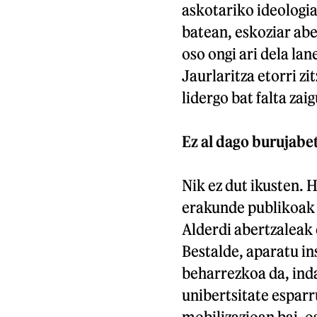
askotariko ideologia
batean, eskoziar abe
oso ongi ari dela la
Jaurlaritza etorri z
lidergo bat falta zaig
Ez al dago burujabe
Nik ez dut ikusten. H
erakunde publikoak e
Alderdi abertzaleak 
Bestalde, aparatu in
beharrezkoa da, inda
unibertsitate esparr
mobilizazioan bai, o