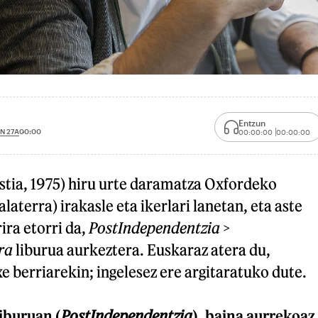
Entzun
N 27A
00:00
00:00:00
00:00:00
stia, 1975) hiru urte daramatza Oxfordeko
laterra) irakasle eta ikerlari lanetan, eta aste
ira etorri da,
PostIndependentzia >
ra
liburua aurkeztera. Euskaraz atera du,
xe berriarekin; ingelesez ere argitaratuko dute.
iburuan (
PostIndependentzia
), baina aurrekoaz