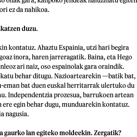
ori ez da nahikoa.
ikatzen duzu.
in kontatuz. Ahaztu Espainia, utzi hari begira
 goaz inora, haren jarreragatik. Baina, eta Hego
nleoz ari naiz, oso espainolak gara oraindik.
ekatu behar ditugu. Nazioartearekin —batik bat,
eman bat duen euskal herritarrak ulertuko du
u. Independentzia prozesua, barrukoen artean
n ere egin behar dugu, munduarekin kontatuz.
ia nagusia.
ra gaurko lan egiteko moldeekin. Zergatik?