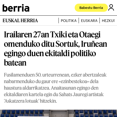
Babestu Berria
EUSKAL HERRIA
POLITIKA
EUSKARA
HEZKUN
Irailaren 27an Txiki eta Otaegi
omenduko ditu Sortuk, Iruñean
egingo duen ekitaldi politiko
batean
Fusilamenduen 50. urteurrenean, ezker abertzaleak
nabarmenduko du gaur ere «ezinbestekoa» dela
haustura aldarrikatzea. Anaitasunan egingo den
ekitaldiaren kartela egin du Sahats Jauregi artistak
'Askatzera lotuak' hitzekin.