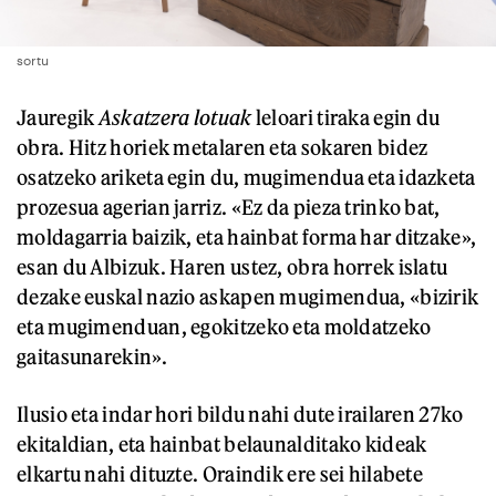
sortu
Jauregik
Askatzera lotuak
leloari tiraka egin du
obra. Hitz horiek metalaren eta sokaren bidez
osatzeko ariketa egin du, mugimendua eta idazketa
prozesua agerian jarriz. «Ez da pieza trinko bat,
moldagarria baizik, eta hainbat forma har ditzake»,
esan du Albizuk. Haren ustez, obra horrek islatu
dezake euskal nazio askapen mugimendua, «bizirik
eta mugimenduan, egokitzeko eta moldatzeko
gaitasunarekin».
Ilusio eta indar hori bildu nahi dute irailaren 27ko
ekitaldian, eta hainbat belaunalditako kideak
elkartu nahi dituzte. Oraindik ere sei hilabete