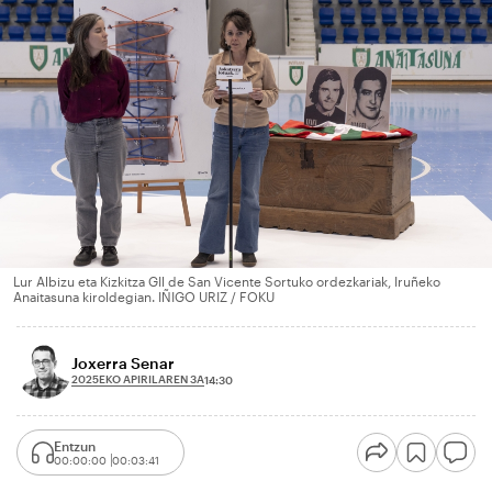
Lur Albizu eta Kizkitza GIl de San Vicente Sortuko ordezkariak, Iruñeko
Anaitasuna kiroldegian. IÑIGO URIZ / FOKU
Joxerra Senar
2025EKO APIRILAREN 3A
14:30
Entzun
00:00:00
00:03:41