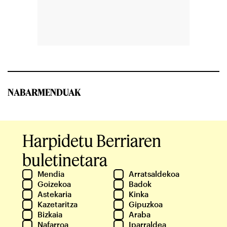
NABARMENDUAK
Harpidetu Berriaren
buletinetara
Mendia
Arratsaldekoa
Goizekoa
Badok
Astekaria
Kinka
Kazetaritza
Gipuzkoa
Bizkaia
Araba
Nafarroa
Iparraldea