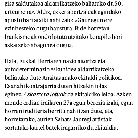
gisa saldutakoa aldarrikatzeko baliatuko du 50.
urteurrena». Aldiz, ezker abertzaleak egindako
apustu hari atxiki nahi zaio: «Gaur egun ere
ezinbesteko dugu haustura. Bide horretan
frankismoak ondo lotuta utzitako korapilo hori
askatzeko abagunea dugu».
Hala, Euskal Herriaren nazio aitortza eta
autodeterminazio eskubidea aldarrikatzeko
baliatuko dute Anaitasunako ekitaldi politikoa.
Esanahi kontrajarria duten hitzekin jolas
eginez,
Askatzera lotuak
da ekitaldiko leloa. Azken
mende erdian irailaren 27a egun berezia izaki, egun
horren iruditeria berritu nahi izan dute, eta,
horretarako, aurten Sahats Jauregi artistak
sortutako kartel batek iragarriko du ekitaldia.