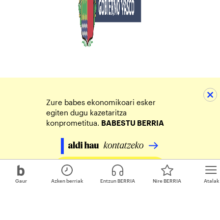
Zure babes ekonomikoari esker
egiten dugu kazetaritza
konprometitua.
BABESTU BERRIA
Egin zure ekarpena
Gaur
Azken berriak
Entzun BERRIA
Nire BERRIA
Atalak