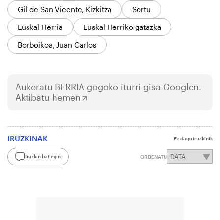
Gil de San Vicente, Kizkitza
Sortu
Euskal Herria
Euskal Herriko gatazka
Borboikoa, Juan Carlos
Aukeratu
BERRIA
gogoko iturri gisa Googlen.
Aktibatu hemen
IRUZKINAK
Ez dago iruzkinik
Iruzkin bat egin
ORDENATU