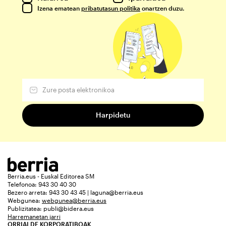
Izena ematean
pribatutasun politika
onartzen duzu.
Berria.eus - Euskal Editorea SM
Telefonoa: 943 30 40 30
Bezero arreta: 943 30 43 45 | laguna@berria.eus
Webgunea:
webgunea@berria.eus
Publizitatea:
publi@bidera.eus
Harremanetan jarri
ORRIALDE KORPORATIBOAK