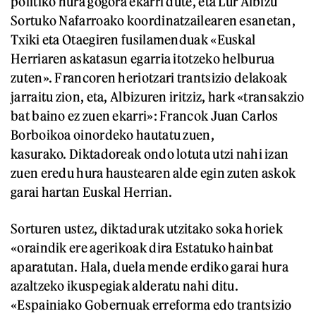
politiko hura gogora ekarri dute, eta Lur Albizu
Sortuko Nafarroako koordinatzailearen esanetan,
Txiki eta Otaegiren fusilamenduak «Euskal
Herriaren askatasun egarria itotzeko helburua
zuten». Francoren heriotzari trantsizio delakoak
jarraitu zion, eta, Albizuren iritziz, hark «transakzio
bat baino ez zuen ekarri»: Francok Juan Carlos
Borboikoa oinordeko hautatu zuen,
kasurako. Diktadoreak ondo lotuta utzi nahi izan
zuen eredu hura haustearen alde egin zuten askok
garai hartan Euskal Herrian.
Sorturen ustez, diktadurak utzitako soka horiek
«oraindik ere agerikoak dira Estatuko hainbat
aparatutan. Hala, duela mende erdiko garai hura
azaltzeko ikuspegiak alderatu nahi ditu.
«Espainiako Gobernuak erreforma edo trantsizio