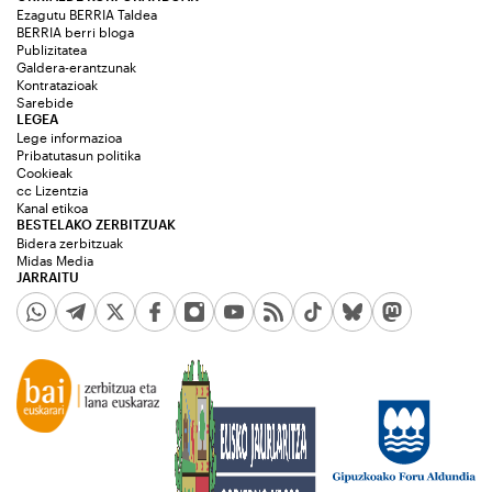
Ezagutu BERRIA Taldea
BERRIA berri bloga
Publizitatea
Galdera-erantzunak
Kontratazioak
Sarebide
LEGEA
Lege informazioa
Pribatutasun politika
Cookieak
cc Lizentzia
Kanal etikoa
BESTELAKO ZERBITZUAK
Bidera zerbitzuak
Midas Media
JARRAITU