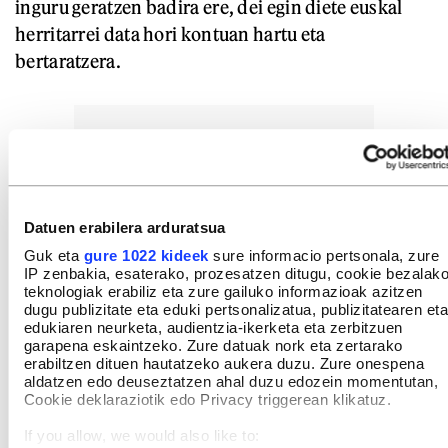
inguru geratzen badira ere, dei egin diete euskal
herritarrei data hori kontuan hartu eta
bertaratzera.
Datuen erabilera arduratsua
Guk eta
gure 1022 kideek
sure informacio pertsonala, zure
IP zenbakia, esaterako, prozesatzen ditugu, cookie bezalak
teknologiak erabiliz eta zure gailuko informazioak azitzen
dugu publizitate eta eduki pertsonalizatua, publizitatearen eta
edukiaren neurketa, audientzia-ikerketa eta zerbitzuen
garapena eskaintzeko. Zure datuak nork eta zertarako
erabiltzen dituen hautatzeko aukera duzu. Zure onespena
aldatzen edo deuseztatzen ahal duzu edozein momentutan,
Cookie deklaraziotik edo Privacy triggerean klikatuz.
If you allow, we would also like to: