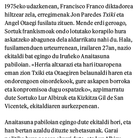
1975eko udazkenean, Francisco Franco diktadorea
hiltzear zela, erregimenak Jon Paredes
Txiki
eta
Angel Otaegi fusilatu zituen. Mende erdi geroago,
Sortuk frankismoak ondo lotutako korapilo hura
askatzeko abagunea dela aldarrikatu nahi du. Hala,
fusilamenduen urteurrenean, irailaren 27an, nazio
ekitaldi bat egingo du Iruñeko Anaitasuna
pabiloian. «Herria altxarazi eta hari itxaropena
eman zion Txiki eta Otaegiren belaunaldi haren eta
ondorengoen oinordekook, gure askapen borroka
eta konpromisoa dugu ospatzeko», azpimarratu
dute Sortuko Lur Albizuk eta Kizkitza Gil de San
Vicentek, ekitaldiaren aurkezpenean.
Anaitasuna pabiloian egingo dute ekitaldi hori, eta
han bertan azaldu dituzte xehetasunak. Garai