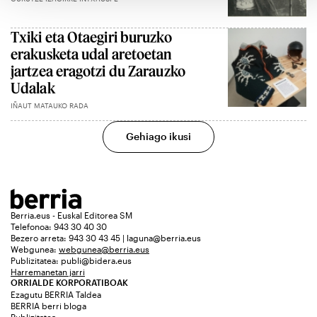
Txiki eta Otaegiri buruzko
erakusketa udal aretoetan
jartzea eragotzi du Zarauzko
Udalak
IÑAUT MATAUKO RADA
Gehiago ikusi
Berria.eus - Euskal Editorea SM
Telefonoa: 943 30 40 30
Bezero arreta: 943 30 43 45 | laguna@berria.eus
Webgunea:
webgunea@berria.eus
Publizitatea:
publi@bidera.eus
Harremanetan jarri
ORRIALDE KORPORATIBOAK
Ezagutu BERRIA Taldea
BERRIA berri bloga
Publizitatea