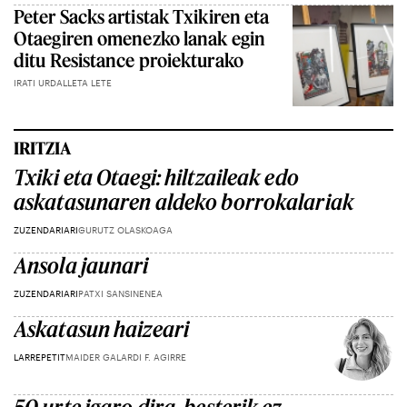
Peter Sacks artistak Txikiren eta
Otaegiren omenezko lanak egin
ditu Resistance proiekturako
IRATI URDALLETA LETE
IRITZIA
Txiki eta Otaegi: hiltzaileak edo
askatasunaren aldeko borrokalariak
ZUZENDARIARI
GURUTZ OLASKOAGA
Ansola jaunari
ZUZENDARIARI
PATXI SANSINENEA
Askatasun haizeari
LARREPETIT
MAIDER GALARDI F. AGIRRE