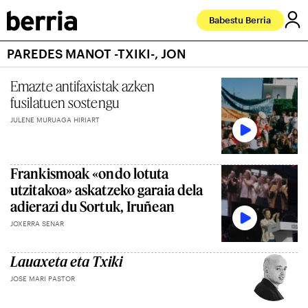
Babestu Berria
PAREDES MANOT -TXIKI-, JON
Emazte antifaxistak azken
fusilatuen sostengu
JULENE MURUAGA HIRIART
Frankismoak «ondo lotuta
utzitakoa» askatzeko garaia dela
adierazi du Sortuk, Iruñean
JOXERRA SENAR
Lauaxeta eta Txiki
JOSE MARI PASTOR