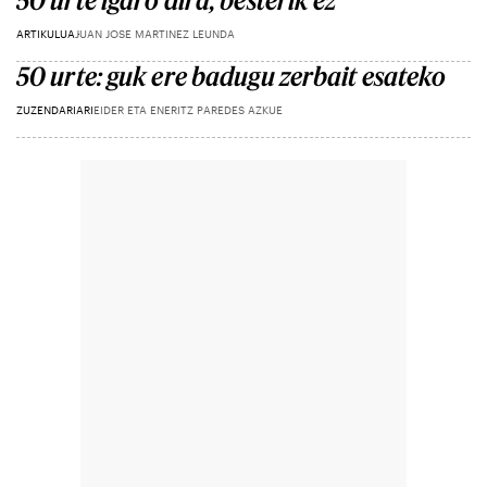
50 urte igaro dira, besterik ez
ARTIKULUA
JUAN JOSE MARTINEZ LEUNDA
50 urte: guk ere badugu zerbait esateko
ZUZENDARIARI
EIDER ETA ENERITZ PAREDES AZKUE