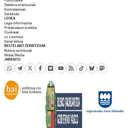
Galdera-erantzunak
Kontratazioak
Sarebide
LEGEA
Lege informazioa
Pribatutasun politika
Cookieak
cc Lizentzia
Kanal etikoa
BESTELAKO ZERBITZUAK
Bidera zerbitzuak
Midas Media
JARRAITU