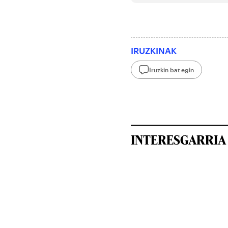
IRUZKINAK
Iruzkin bat egin
INTERESGARRIA 