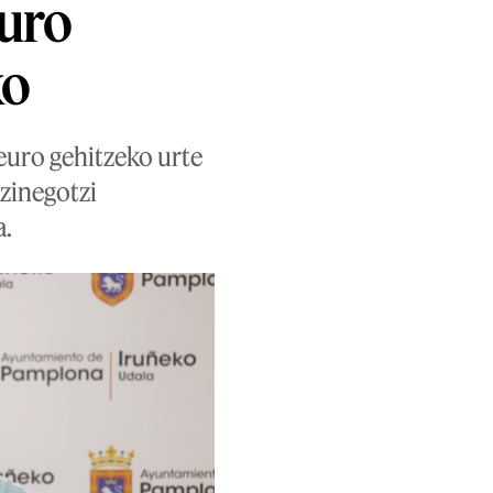
euro
ko
euro gehitzeko urte
zinegotzi
a.