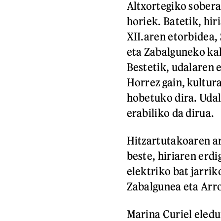
Altxortegiko sobera
horiek. Batetik, hi
XII.aren etorbidea,
eta Zabalguneko ka
Bestetik, udalaren 
Horrez gain, kultura
hobetuko dira. Udal
erabiliko da dirua.
Hitzartutakoaren a
beste, hiriaren er
elektriko bat jarrik
Zabalgunea eta Arro
Marina Curiel eledu