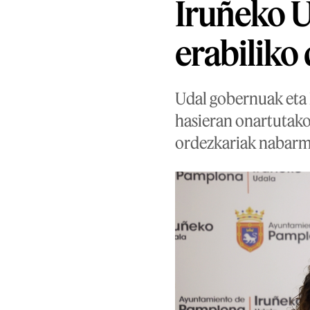
Iruñeko U
erabiliko 
Udal gobernuak eta 
hasieran onartutako
ordezkariak nabarme