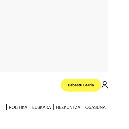
Babestu Berria
POLITIKA
EUSKARA
HEZKUNTZA
OSASUNA