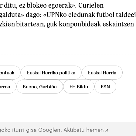
ditu, ez blokeo egoerak». Curielen
galduta» dago: «UPNko eledunak futbol taldee
izkien bitartean, guk konponbideak eskaintzen
ontuak
Euskal Herriko politika
Euskal Herria
arroa
Bueno, Garbiñe
EH Bildu
PSN
oko iturri gisa Googlen.
Aktibatu hemen