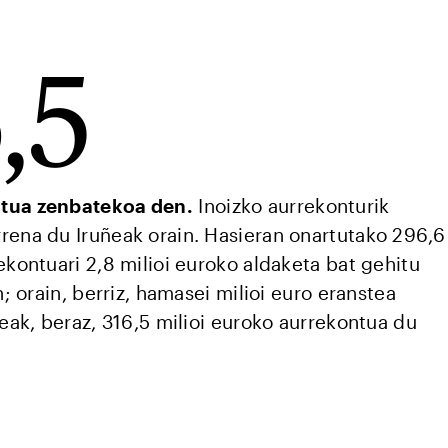
,5
tua zenbatekoa den.
Inoizko aurrekonturik
rena du Iruñeak orain. Hasieran onartutako 296,6
ekontuari 2,8 milioi euroko aldaketa bat gehitu
n; orain, berriz, hamasei milioi euro eranstea
ñeak, beraz, 316,5 milioi euroko aurrekontua du