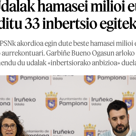
dalak hamasei milioi 
ditu 33 inbertsio egite
PSNk akordioa egin dute beste hamasei milioi 
 aurrekontuari. Garbiñe Bueno Ogasun arloko 
ndu du udalak «inbertsiorako anbizioa» duel