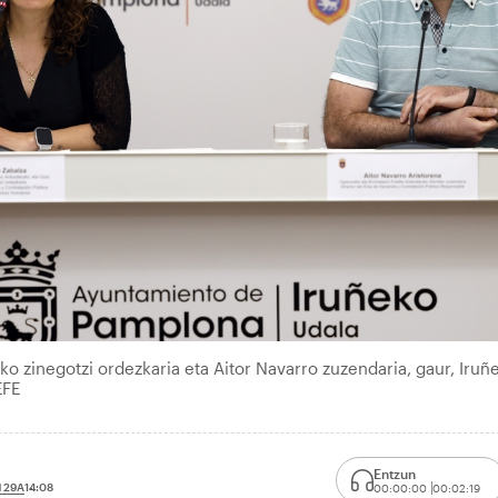
 zinegotzi ordezkaria eta Aitor Navarro zuzendaria, gaur, Iruñ
EFE
Entzun
 29A
14:08
00:00:00
00:02:19