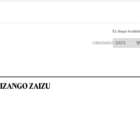
Ez dago iruzkin
ORDENATU
IZANGO ZAIZU