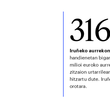
316
Iruñeko aurrekon
handienetan bigar
milioi euroko aurr
zitzaion urtarrilea
hitzartu dute. Iru
orotara.