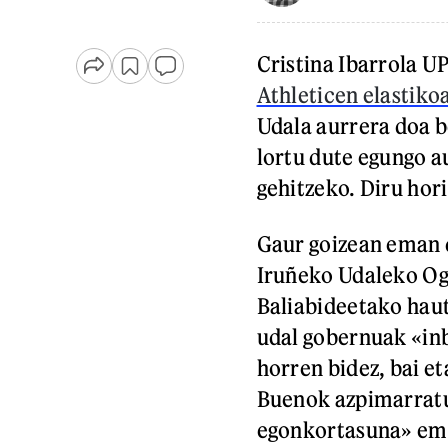
Cristina Ibarrola 
Athleticen elastiko
Udala aurrera doa 
lortu dute egungo a
gehitzeko. Diru hori
Gaur goizean eman 
Iruñeko Udaleko Og
Baliabideetako haut
udal gobernuak «inb
horren bidez, bai e
Buenok azpimarratu
egonkortasuna» ema