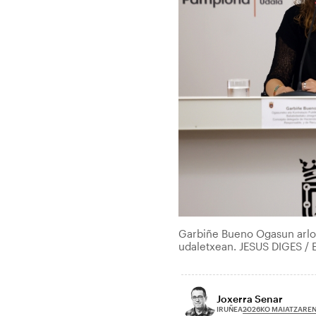
Garbiñe Bueno Ogasun arloko
udaletxean. JESUS DIGES / 
Joxerra Senar
2026KO MAIATZAREN
IRUÑEA