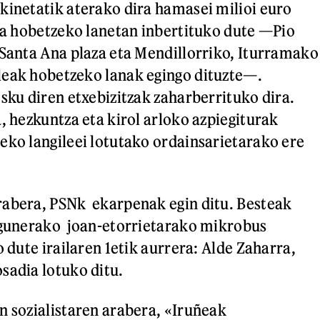
kinetatik aterako dira hamasei milioi euro
ria hobetzeko lanetan inbertituko dute —Pio
 Santa Ana plaza eta Mendillorriko, Iturramako
leak hobetzeko lanak egingo dituzte—.
esku diren etxebizitzak zaharberrituko dira.
, hezkuntza eta kirol arloko azpiegiturak
eko langileei lotutako ordainsarietarako ere
rabera, PSNk ekarpenak egin ditu. Besteak
digunerako joan-etorrietarako mikrobus
o dute irailaren 1etik aurrera: Alde Zaharra,
sadia lotuko ditu.
n sozialistaren arabera, «Iruñeak