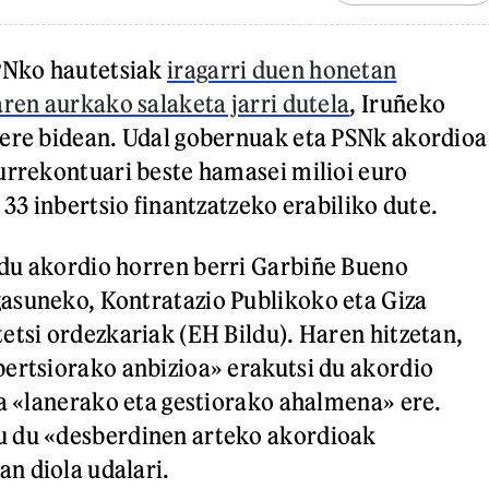
UPNko hautetsiak
iragarri duen honetan
aren aurkako salaketa jarri dutela
, Iruñeko
bere bidean. Udal gobernuak eta PSNk akordioa
urrekontuari beste hamasei milioi euro
 33 inbertsio finantzatzeko erabiliko dute.
du akordio horren berri Garbiñe Bueno
asuneko, Kontratazio Publikoko eta Giza
etsi ordezkariak (EH Bildu). Haren hitzetan,
ertsiorako anbizioa» erakutsi du akordio
ta «lanerako eta gestiorako ahalmena» ere.
 du «desberdinen arteko akordioak
n diola udalari.