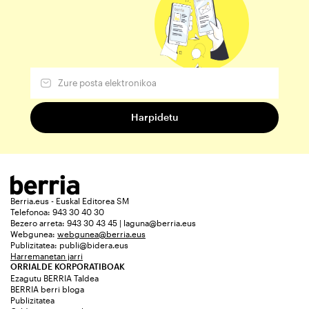
Berria.eus - Euskal Editorea SM
Telefonoa: 943 30 40 30
Bezero arreta: 943 30 43 45 | laguna@berria.eus
Webgunea:
webgunea@berria.eus
Publizitatea:
publi@bidera.eus
Harremanetan jarri
ORRIALDE KORPORATIBOAK
Ezagutu BERRIA Taldea
BERRIA berri bloga
Publizitatea