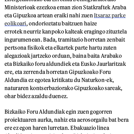
Ministerioak ezezkoa eman zion Statkraftek Araba
eta Gipuzkoa artean eraiki nahi zuen
Itsaraz parke
eolikoari
, ondorioztatu baitzuen haize
errotek neurriz kanpoko kalteak eragingo zituztela
ingurumenean. Bada, tramitazio horretan zenbait
pertsona fisikok eta elkartek parte hartu zuten
alegazioak jartzeko orduan, baina baita Arabako
eta Bizkaiko foru aldundiek eta Eusko Jaurlaritzak
ere, eta zerrenda horretan Gipuzkoako Foru
Aldundia ez egotea kritikatu du Naturkon-ek,
naturaren kontserbaziorako Gipuzkoako sareak,
ohar bidez azaldu duenez.
Bizkaiko Foru Aldundiak egin zuen gogorren
proiektuaren aurka, nahiz eta aerosorgailu bat bera
ere ez egon haren lurretan. Ebakuazio linea