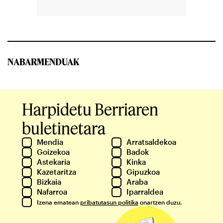
NABARMENDUAK
Harpidetu Berriaren
buletinetara
Mendia
Arratsaldekoa
Goizekoa
Badok
Astekaria
Kinka
Kazetaritza
Gipuzkoa
Bizkaia
Araba
Nafarroa
Iparraldea
Izena ematean
pribatutasun politika
onartzen duzu.