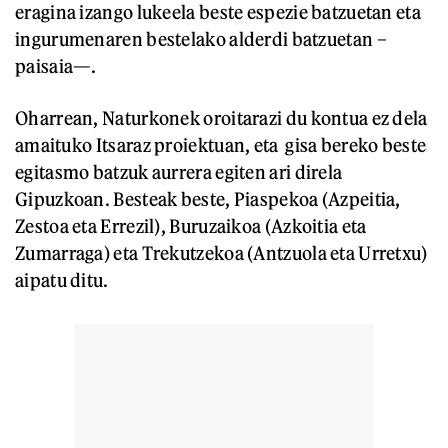
eragina izango lukeela beste espezie batzuetan eta
ingurumenaren bestelako alderdi batzuetan –
paisaia—.
Oharrean, Naturkonek oroitarazi du kontua ez dela
amaituko Itsaraz proiektuan, eta gisa bereko beste
egitasmo batzuk aurrera egiten ari direla
Gipuzkoan. Besteak beste, Piaspekoa (Azpeitia,
Zestoa eta Errezil), Buruzaikoa (Azkoitia eta
Zumarraga) eta Trekutzekoa (Antzuola eta Urretxu)
aipatu ditu.