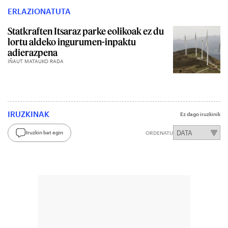
ERLAZIONATUTA
Statkraften Itsaraz parke eolikoak ez du
lortu aldeko ingurumen-inpaktu
adierazpena
IÑAUT MATAUKO RADA
IRUZKINAK
Ez dago iruzkinik
Iruzkin bat egin
ORDENATU