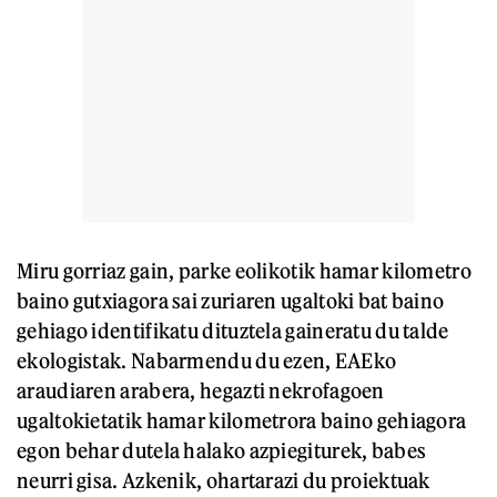
Miru gorriaz gain, parke eolikotik hamar kilometro
baino gutxiagora sai zuriaren ugaltoki bat baino
gehiago identifikatu dituztela gaineratu du talde
ekologistak. Nabarmendu du ezen, EAEko
araudiaren arabera, hegazti nekrofagoen
ugaltokietatik hamar kilometrora baino gehiagora
egon behar dutela halako azpiegiturek, babes
neurri gisa. Azkenik, ohartarazi du proiektuak