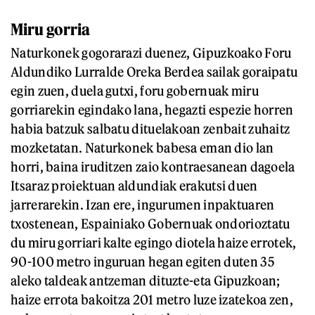
Miru gorria
Naturkonek gogorarazi duenez, Gipuzkoako Foru
Aldundiko Lurralde Oreka Berdea sailak goraipatu
egin zuen, duela gutxi, foru gobernuak miru
gorriarekin egindako lana, hegazti espezie horren
habia batzuk salbatu dituelakoan zenbait zuhaitz
mozketatan. Naturkonek babesa eman dio lan
horri, baina iruditzen zaio kontraesanean dagoela
Itsaraz proiektuan aldundiak erakutsi duen
jarrerarekin. Izan ere, ingurumen inpaktuaren
txostenean, Espainiako Gobernuak ondorioztatu
du miru gorriari kalte egingo diotela haize errotek,
90-100 metro inguruan hegan egiten duten 35
aleko taldeak antzeman dituzte-eta Gipuzkoan;
haize errota bakoitza 201 metro luze izatekoa zen,