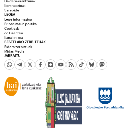
Galdera-erantzunak
Kontratazioak
Sarebide
LEGEA
Lege informazioa
Pribatutasun politika
Cookieak
cc Lizentzia
Kanal etikoa
BESTELAKO ZERBITZUAK
Bidera zerbitzuak
Midas Media
JARRAITU