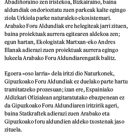
Abadiñoraino zen iristekoa, Bizkairaino, baina
aldundiak ondorioztatu zuen parkeak kalte egingo
ziola Urkiola parke naturaleko ekosistemari.
Arabako Foru Aldundiak ere helegiteak jarri zituen,
baina proiektuak aurrera egitearen aldekoa zen;
egun hartan, Ekologistak Martxan-eko Andres
Illanak adierazi zuen proiektuak aurrera egingo
lukeela Arabako Foru Aldundiarengatik balitz.
Egoera «oso larria» dela iritzi dio Naturkonek,
Gipuzkoako Foru Aldundiak ez duelako parte hartu
tramitatzeko prozesuan; izan ere, Espainiako
Aldizkari Ofizialean argitaratutako ebazpenean ez
da Gipuzkoako Foru Aldundiaren iritzirik ageri,
baina Statkraftek adierazi zuen Arabako eta
Gipuzkoako foru aldundien aldeko txostenak jaso
zituela.