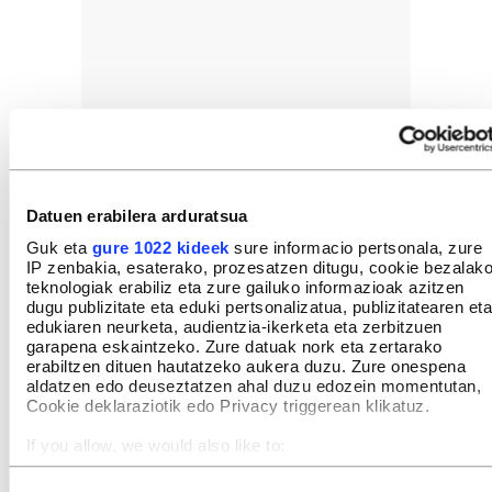
Datuen erabilera arduratsua
Guk eta
gure 1022 kideek
sure informacio pertsonala, zure
IP zenbakia, esaterako, prozesatzen ditugu, cookie bezalak
teknologiak erabiliz eta zure gailuko informazioak azitzen
dugu publizitate eta eduki pertsonalizatua, publizitatearen eta
edukiaren neurketa, audientzia-ikerketa eta zerbitzuen
garapena eskaintzeko. Zure datuak nork eta zertarako
erabiltzen dituen hautatzeko aukera duzu. Zure onespena
aldatzen edo deuseztatzen ahal duzu edozein momentutan,
Cookie deklaraziotik edo Privacy triggerean klikatuz.
If you allow, we would also like to:
Collect information about your geographical location
which can be accurate to within several meters