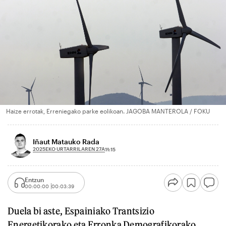
Haize errotak, Erreniegako parke eolikoan. JAGOBA MANTEROLA / FOKU
Iñaut Matauko Rada
2025EKO URTARRILAREN 27A
11:15
Entzun
00:00:00
00:03:39
Duela bi aste, Espainiako Trantsizio
Energetikorako eta Erronka Demografikorako