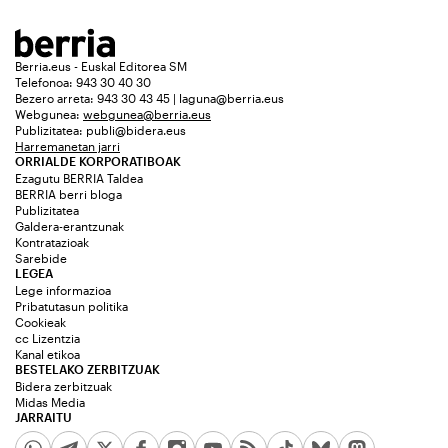
Berria.eus - Euskal Editorea SM
Telefonoa: 943 30 40 30
Bezero arreta: 943 30 43 45 | laguna@berria.eus
Webgunea:
webgunea@berria.eus
Publizitatea:
publi@bidera.eus
Harremanetan jarri
ORRIALDE KORPORATIBOAK
Ezagutu BERRIA Taldea
BERRIA berri bloga
Publizitatea
Galdera-erantzunak
Kontratazioak
Sarebide
LEGEA
Lege informazioa
Pribatutasun politika
Cookieak
cc Lizentzia
Kanal etikoa
BESTELAKO ZERBITZUAK
Bidera zerbitzuak
Midas Media
JARRAITU