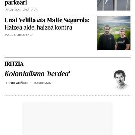
parkeari
IÑAUT MATAUKO RADA
Unai Velilla eta Maite Segurola:
Haizea alde, haizea kontra
JAKES GOIKOETXEA
IRITZIA
Kolonialismo 'berdea'
HIZPIDEAK
IÑAKI PETXARROMAN