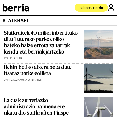
Babestu Berria
STATKRAFT
Statkraftek 40 milioi inbertituko
ditu Tuterako parke eoliko
bateko haize errota zaharrak
kendu eta berriak jartzeko
JOXERRA SENAR
Behin betiko atzera bota dute
Itsaraz parke eolikoa
UNAI ETXENAUSIA URIBARREN
Lakuak aurretiazko
administrazio baimena ere
ukatu dio Statkraften Piaspe