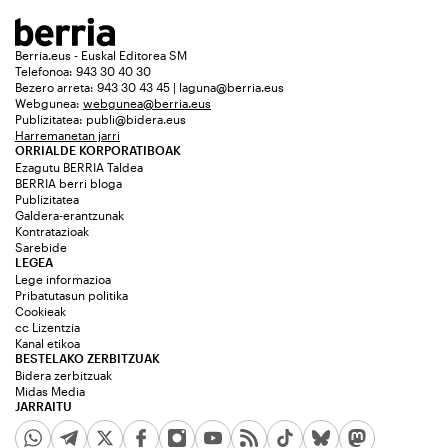
Berria.eus - Euskal Editorea SM
Telefonoa: 943 30 40 30
Bezero arreta: 943 30 43 45 | laguna@berria.eus
Webgunea:
webgunea@berria.eus
Publizitatea:
publi@bidera.eus
Harremanetan jarri
ORRIALDE KORPORATIBOAK
Ezagutu BERRIA Taldea
BERRIA berri bloga
Publizitatea
Galdera-erantzunak
Kontratazioak
Sarebide
LEGEA
Lege informazioa
Pribatutasun politika
Cookieak
cc Lizentzia
Kanal etikoa
BESTELAKO ZERBITZUAK
Bidera zerbitzuak
Midas Media
JARRAITU