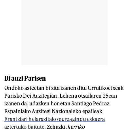
Bi auzi Parisen
Ondoko asteetan bi zita izanen ditu Urrutikoetxeak
Parisko Dei Auzitegian. Lehena otsailaren 25ean
izanen da, udazken honetan Santiago Pedraz
Espainiako Auzitegi Nazionaleko epaileak
Frantziari helarazitako euroagindu eskaera
aztertuko baitute
. Zehazki,
h
erriko