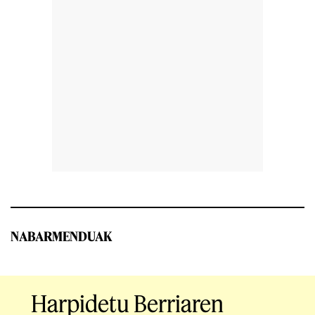
NABARMENDUAK
Harpidetu Berriaren