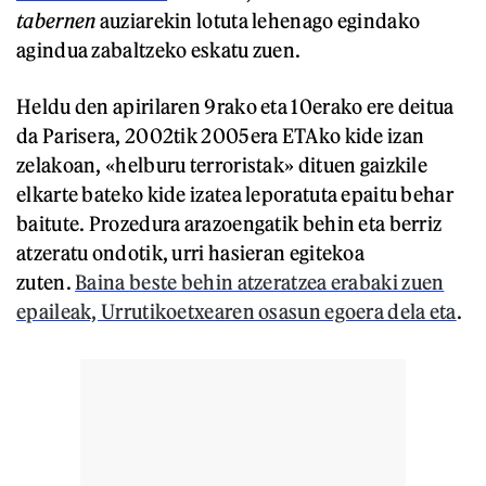
tabernen
auziarekin lotuta lehenago egindako
agindua zabaltzeko eskatu zuen.
Heldu den apirilaren 9rako eta 10erako ere deitua
da Parisera, 2002tik 2005era ETAko kide izan
zelakoan, «helburu terroristak» dituen gaizkile
elkarte bateko kide izatea leporatuta epaitu behar
baitute. Prozedura arazoengatik behin eta berriz
atzeratu ondotik, urri hasieran egitekoa
zuten.
Baina beste behin atzeratzea erabaki zuen
epaileak, Urrutikoetxearen osasun egoera dela eta
.