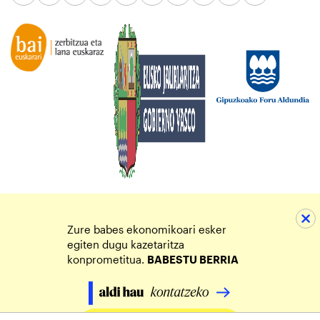
Zure babes ekonomikoari esker
egiten dugu kazetaritza
konprometitua.
BABESTU BERRIA