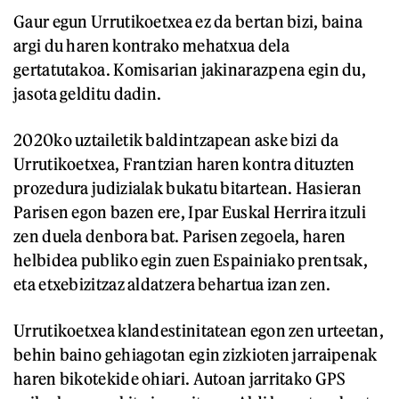
Gaur egun Urrutikoetxea ez da bertan bizi, baina
argi du haren kontrako mehatxua dela
gertatutakoa. Komisarian jakinarazpena egin du,
jasota gelditu dadin.
2020ko uztailetik baldintzapean aske bizi da
Urrutikoetxea, Frantzian haren kontra dituzten
prozedura judizialak bukatu bitartean. Hasieran
Parisen egon bazen ere, Ipar Euskal Herrira itzuli
zen duela denbora bat. Parisen zegoela, haren
helbidea publiko egin zuen Espainiako prentsak,
eta etxebizitzaz aldatzera behartua izan zen.
Urrutikoetxea klandestinitatean egon zen urteetan,
behin baino gehiagotan egin zizkioten jarraipenak
haren bikotekide ohiari. Autoan jarritako GPS