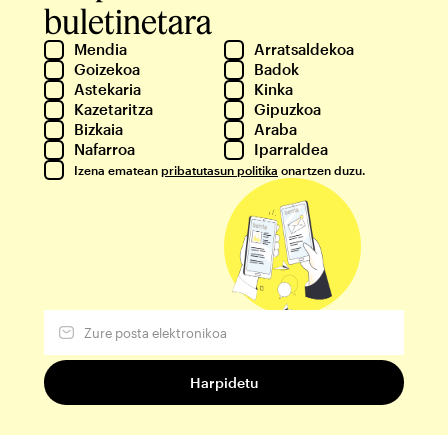
buletinetara
Mendia
Arratsaldekoa
Goizekoa
Badok
Astekaria
Kinka
Kazetaritza
Gipuzkoa
Bizkaia
Araba
Nafarroa
Iparraldea
Izena ematean
pribatutasun politika
onartzen duzu.