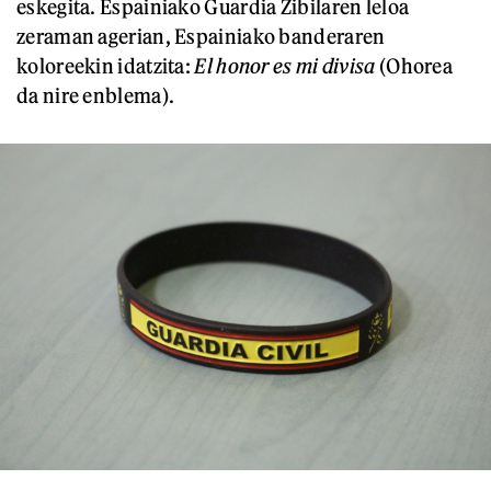
eskegita. Espainiako Guardia Zibilaren leloa
zeraman agerian, Espainiako banderaren
koloreekin idatzita:
El honor es mi divisa
(Ohorea
da nire enblema).