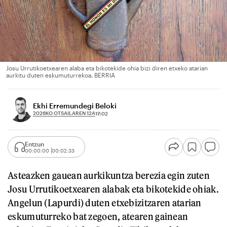
Josu Urrutikoetxearen alaba eta bikotekide ohia bizi diren etxeko atarian
aurkitu duten eskumuturrekoa. BERRIA
Ekhi Erremundegi Beloki
2026KO OTSAILAREN 12A
17:02
Entzun
00:00:00
00:02:33
Asteazken gauean aurkikuntza berezia egin zuten
Josu Urrutikoetxearen alabak eta bikotekide ohiak.
Angelun (Lapurdi) duten etxebizitzaren atarian
eskumuturreko bat zegoen, atearen gainean