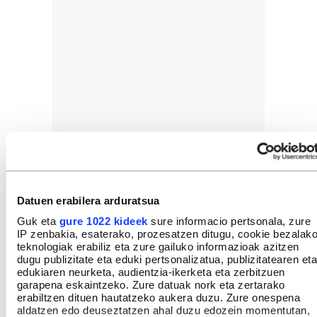
Datuen erabilera arduratsua
Guk eta
gure 1022 kideek
sure informacio pertsonala, zure
IP zenbakia, esaterako, prozesatzen ditugu, cookie bezalak
teknologiak erabiliz eta zure gailuko informazioak azitzen
dugu publizitate eta eduki pertsonalizatua, publizitatearen eta
edukiaren neurketa, audientzia-ikerketa eta zerbitzuen
garapena eskaintzeko. Zure datuak nork eta zertarako
erabiltzen dituen hautatzeko aukera duzu. Zure onespena
aldatzen edo deuseztatzen ahal duzu edozein momentutan,