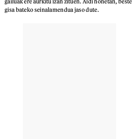
gailuak ere aurkitu izan zituen. Aldi honetan, beste
gisa bateko seinalamendua jaso dute.