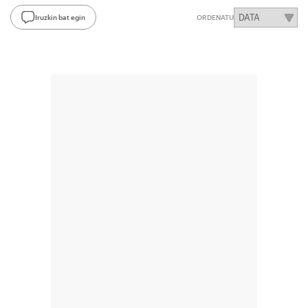
Iruzkin bat egin
ORDENATU