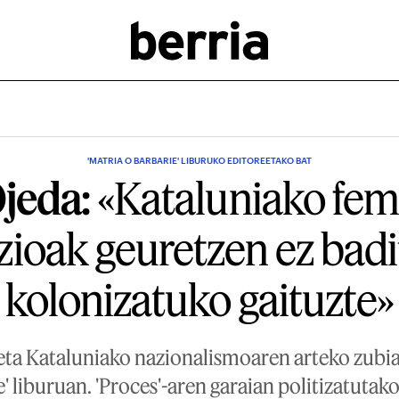
'MATRIA O BARBARIE' LIBURUKO EDITOREETAKO BAT
Ojeda:
«Kataluniako fem
zioak geuretzen ez badi
kolonizatuko gaituzte»
a Kataluniako nazionalismoaren arteko zubia
e' liburuan. 'Proces'-aren garaian politizatut