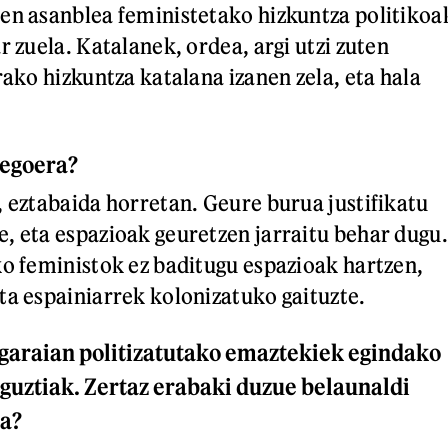
en asanblea feministetako hizkuntza politikoa
r zuela. Katalanek, ordea, argi utzi zuten
rako hizkuntza katalana izanen zela, eta hala
 egoera?
, eztabaida horretan. Geure burua justifikatu
, eta espazioak geuretzen jarraitu behar dugu.
ko feministok ez baditugu espazioak hartzen,
ta espainiarrek kolonizatuko gaituzte.
garaian politizatutako emaztekiek egindako
guztiak. Zertaz erabaki duzue belaunaldi
ea?