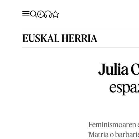
EUSKAL HERRIA
Julia 
espa
Feminismoaren et
'Matria o barbari