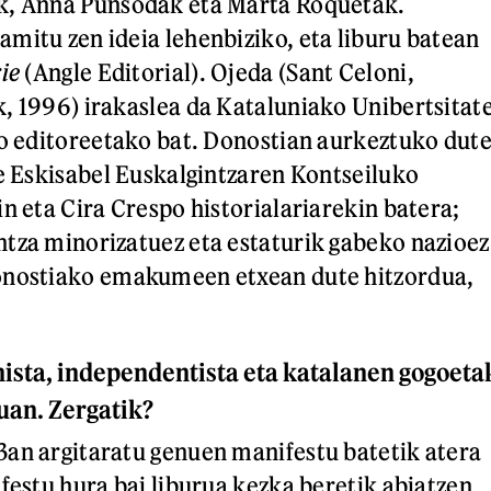
k, Anna Punsodak eta Marta Roquetak.
mitu zen ideia lehenbiziko, eta liburu batean
ie
(Angle Editorial). Ojeda (Sant Celoni,
, 1996) irakaslea da Kataluniako Unibertsitat
ko editoreetako bat. Donostian aurkeztuko dut
re Eskisabel Euskalgintzaren Kontseiluko
n eta Cira Crespo historialariarekin batera;
tza minorizatuez eta estaturik gabeko nazioez
onostiako emakumeen etxean dute hitzordua,
sta, independentista eta katalanen gogoeta
uan. Zergatik?
an argitaratu genuen manifestu batetik atera
ifestu hura bai liburua kezka beretik abiatzen