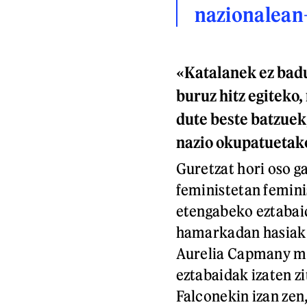
nazionalea
«Katalanek ez bad
buruz hitz egiteko,
dute beste batzuek
nazio okupatuetako
Guretzat hori oso g
feministetan femini
etengabeko eztabaid
hamarkadan hasiak 
Aurelia Capmany ma
eztabaidak izaten zi
Falconekin izan zen,