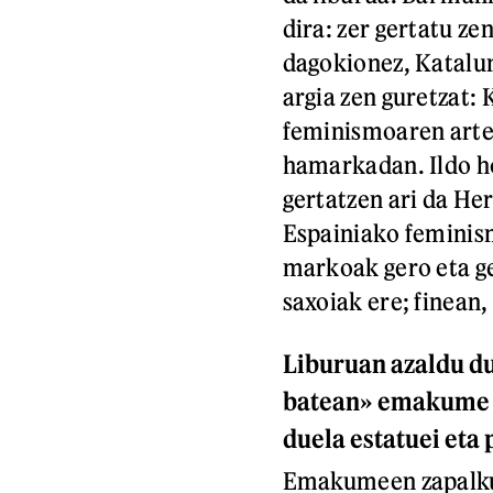
dira: zer gertatu z
dagokionez, Katalu
argia zen guretzat:
feminismoaren artea
hamarkadan. Ildo ho
gertatzen ari da He
Espainiako feminism
markoak gero eta ge
saxoiak ere; finean,
Liburuan azaldu d
batean» emakume i
duela estatuei eta 
Emakumeen zapalkunt