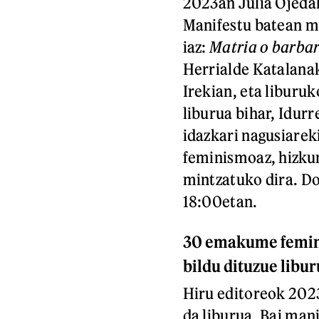
2023an Julia Ojeda
Manifestu batean ma
iaz:
Matria o barbar
Herrialde Katalanak
Irekian, eta liburu
liburua bihar, Idur
idazkari nagusiareki
feminismoaz, hizkun
mintzatuko dira. D
18:00etan.
30 emakume femini
bildu dituzue libur
Hiru editoreok 2023
da liburua. Bai man