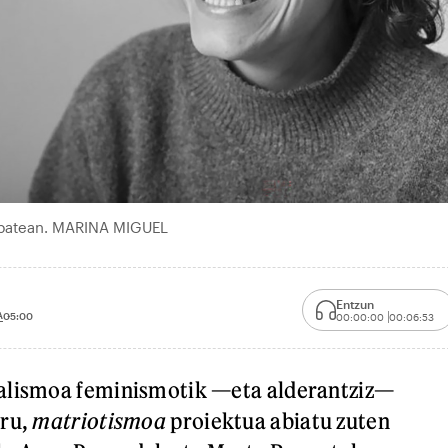
di batean. MARINA MIGUEL
Entzun
A
05:00
00:00:00
00:06:53
alismoa feminismotik —eta alderantziz—
uru,
matriotismoa
proiektua abiatu zuten