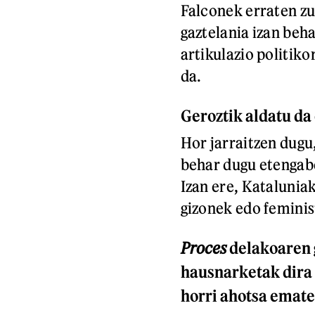
Falconek erraten zu
gaztelania izan beha
artikulazio politiko
da.
Geroztik aldatu da
Hor jarraitzen dugu
behar dugu etengabe
Izan ere, Katalunia
gizonek edo feminis
Proces
delakoaren 
hausnarketak dira 
horri ahotsa emat