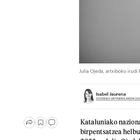
Julia Ojeda, artxiboko iru
Isabel Jaurena
2025EKO URTARRILAREN 22
Kataluniako nazion
birpentsatzea helb