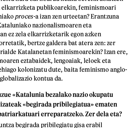
en elkarrizketa publikoarekin, feminismoari
niako
proces
-a izan zen urteetan? Erantzuna
 Kataluniako nazionalismoaren eta
n ez zela elkarrizketarik egon azken
rretatik, bertze galdera bat atera zen: zer
rrialde Katalanetan feminismoarekin? Izan ere,
oaren eztabaidek, lengoaiak, leloek eta
hiago kolonizatu dute, baita feminismo anglo-
 globalizazio kontua da.
uzue «Katalunia bezalako nazio okupatu
zateak «begirada pribilegiatua» ematen
patriarkatuari erreparatzeko. Zer dela eta?
za begirada pribilegiatu gisa erabil