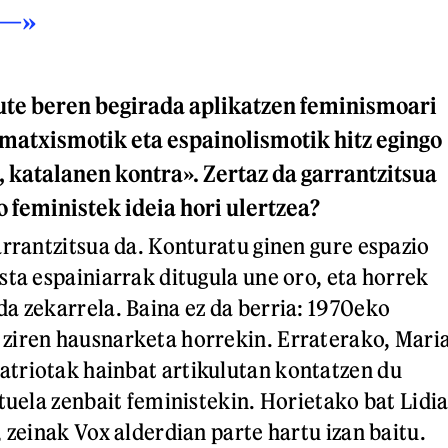
n—»
ute beren begirada aplikatzen feminismoari
 matxismotik eta espainolismotik hitz egingo
, katalanen kontra». Zertaz da garrantzitsua
 feministek ideia hori ulertzea?
arrantzitsua da. Konturatu ginen gure espazio
sta espainiarrak ditugula une oro, eta horrek
a zekarrela. Baina ez da berria: 1970eko
ziren hausnarketa horrekin. Erraterako, Mari
triotak hainbat artikulutan kontatzen du
tuela zenbait feministekin. Horietako bat Lidi
 zeinak Vox alderdian parte hartu izan baitu.