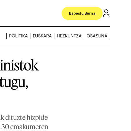
Babestu Berria
POLITIKA
EUSKARA
HEZKUNTZA
OSASUNA
inistok
tugu,
k dituzte hizpide
ako 30 emakumeren