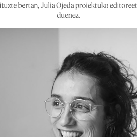
ituzte bertan, Julia Ojeda proiektuko editoree
duenez.