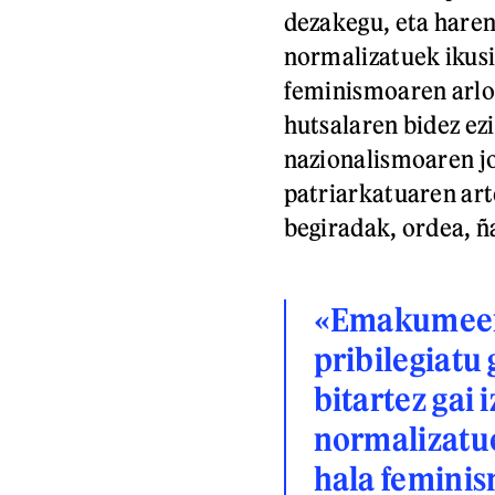
dezakegu, eta haren 
normalizatuek ikusi
feminismoaren arlo
hutsalaren bidez ezi
nazionalismoaren jo
patriarkatuaren ar
begiradak, ordea, ñ
«Emakumeen
pribilegiatu
bitartez gai 
normalizatue
hala feminis