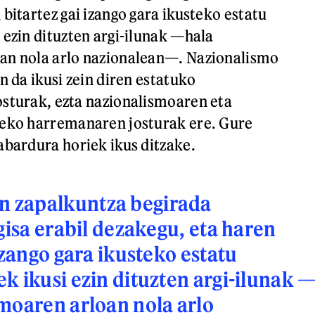
bitartez gai izango gara ikusteko estatu
 ezin dituzten argi-ilunak —hala
an nola arlo nazionalean—. Nazionalismo
n da ikusi zein diren estatuko
sturak, ezta nazionalismoaren eta
teko harremanaren josturak ere. Gure
abardura horiek ikus ditzake.
 zapalkuntza begirada
 gisa erabil dezakegu, eta haren
izango gara ikusteko estatu
k ikusi ezin dituzten argi-ilunak 
moaren arloan nola arlo