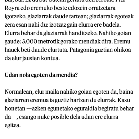
Royra edo eremuko beste edozein orratzetara
igotzeko, glaziarrak daude tartean; glaziarrak egoteak
zera esan nahi du: izotzaz gain elurra ere badela.
Elurra behar da glaziarrak handitzeko. Nahiko goian
gaude: 3.000 metrotik gorako mendiak dira. Eremu
hauek beti daude elurtuta. Patagonia guztian ohikoa
da elur jausien kontua.
Udan nola egoten da mendia?
Normalean, elur maila nahiko goian egoten da, baina
glaziarren eremua ia guztiz hartzen du elurrak. Kasu
honetan —azken egunetako eguraldia begiratu behar
da—, esango nuke posible dela udan ere elurra
egitea.