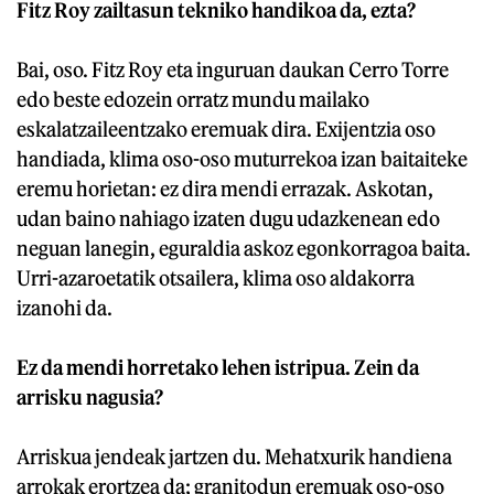
Fitz Roy zailtasun tekniko handikoa da, ezta?
Bai, oso. Fitz Roy eta inguruan daukan Cerro Torre
edo beste edozein orratz mundu mailako
eskalatzaileentzako eremuak dira. Exijentzia oso
handiada, klima oso-oso muturrekoa izan baitaiteke
eremu horietan: ez dira mendi errazak. Askotan,
udan baino nahiago izaten dugu udazkenean edo
neguan lanegin, eguraldia askoz egonkorragoa baita.
Urri-azaroetatik otsailera, klima oso aldakorra
izanohi da.
Ez da mendi horretako lehen istripua. Zein da
arrisku nagusia?
Arriskua jendeak jartzen du. Mehatxurik handiena
arrokak erortzea da; granitodun eremuak oso-oso