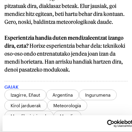
pitzatuak dira, diaklasaz beteak. Elur jausiak, goi
mendiez hitz egitean, beti hartu behar dira kontuan.
Gero, noski, baldintza meteorologikoak daude.
Esperientzia handia duten mendizaleentzat izango
dira, ezta?
Horixe esperientzia behar dela: teknikoki
oso-oso ondo entrenatutako jendea joan izan da
mendi horietara. Han arrisku handiak hartzen dira,
denoi pasatzeko modukoak.
GAIAK
Izagirre, Eñaut
Argentina
Ingurumena
Kirol jarduerak
Meteorologia
Mendiko istripuak
Mendia