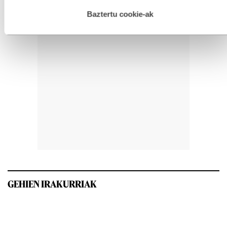
hau onartuz gero, teknologia hori erabiltzeko baimen
esplizitua ematen diguzu.
Gehiago irakurri
Baztertu cookie-ak
GEHIEN IRAKURRIAK