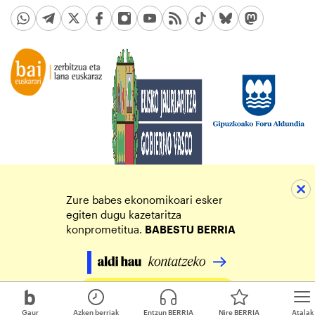
Zure babes ekonomikoari esker
egiten dugu kazetaritza
konprometitua.
BABESTU
BERRIA
Egin zure ekarpena
Gaur
Azken berriak
Entzun BERRIA
Nire BERRIA
Atalak