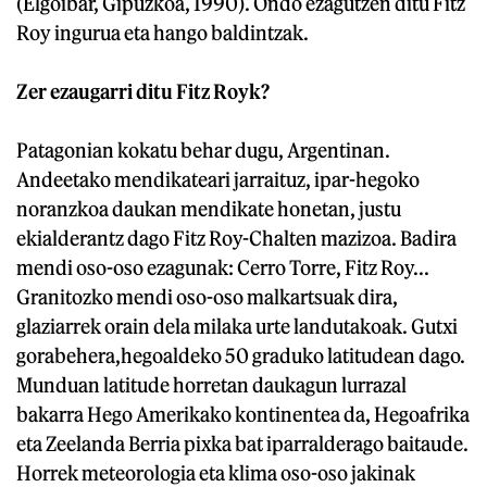
(Elgoibar, Gipuzkoa, 1990). Ondo ezagutzen ditu Fitz
Roy ingurua eta hango baldintzak.
Zer ezaugarri ditu Fitz Royk?
Patagonian kokatu behar dugu, Argentinan.
Andeetako mendikateari jarraituz, ipar-hegoko
noranzkoa daukan mendikate honetan, justu
ekialderantz dago Fitz Roy-Chalten mazizoa. Badira
mendi oso-oso ezagunak: Cerro Torre, Fitz Roy...
Granitozko mendi oso-oso malkartsuak dira,
glaziarrek orain dela milaka urte landutakoak. Gutxi
gorabehera,hegoaldeko 50 graduko latitudean dago.
Munduan latitude horretan daukagun lurrazal
bakarra Hego Amerikako kontinentea da, Hegoafrika
eta Zeelanda Berria pixka bat iparralderago baitaude.
Horrek meteorologia eta klima oso-oso jakinak