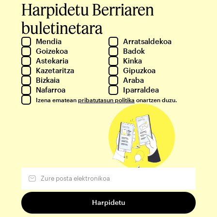
Harpidetu Berriaren
buletinetara
Mendia
Arratsaldekoa
Goizekoa
Badok
Astekaria
Kinka
Kazetaritza
Gipuzkoa
Bizkaia
Araba
Nafarroa
Iparraldea
Izena ematean
pribatutasun politika
onartzen duzu.