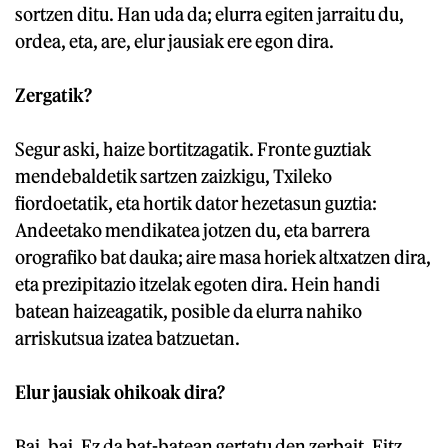
sortzen ditu. Han uda da; elurra egiten jarraitu du,
ordea, eta, are, elur jausiak ere egon dira.
Zergatik?
Segur aski, haize bortitzagatik. Fronte guztiak
mendebaldetik sartzen zaizkigu, Txileko
fiordoetatik, eta hortik dator hezetasun guztia:
Andeetako mendikatea jotzen du, eta barrera
orografiko bat dauka; aire masa horiek altxatzen dira,
eta prezipitazio itzelak egoten dira. Hein handi
batean haizeagatik, posible da elurra nahiko
arriskutsua izatea batzuetan.
Elur jausiak ohikoak dira?
Bai, bai. Ez da bat-batean gertatu den zerbait. Fitz