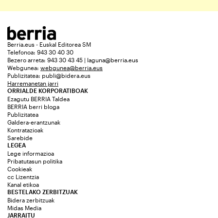
Berria.eus - Euskal Editorea SM
Telefonoa: 943 30 40 30
Bezero arreta: 943 30 43 45 | laguna@berria.eus
Webgunea:
webgunea@berria.eus
Publizitatea:
publi@bidera.eus
Harremanetan jarri
ORRIALDE KORPORATIBOAK
Ezagutu BERRIA Taldea
BERRIA berri bloga
Publizitatea
Galdera-erantzunak
Kontratazioak
Sarebide
LEGEA
Lege informazioa
Pribatutasun politika
Cookieak
cc Lizentzia
Kanal etikoa
BESTELAKO ZERBITZUAK
Bidera zerbitzuak
Midas Media
JARRAITU