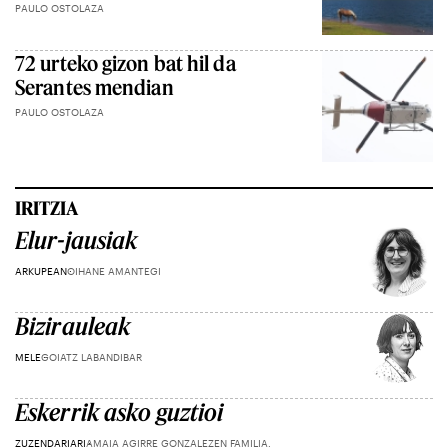
PAULO OSTOLAZA
72 urteko gizon bat hil da
Serantes mendian
PAULO OSTOLAZA
IRITZIA
Elur-jausiak
ARKUPEAN
OIHANE AMANTEGI
Bizirauleak
MELE
GOIATZ LABANDIBAR
Eskerrik asko guztioi
ZUZENDARIARI
AMAIA AGIRRE GONZALEZEN FAMILIA.