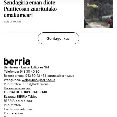
Sendagiria eman diote
Panticosan zauritutako
emakumeari
JON O. URAIN
Gehiago ikusi
Berria.eus - Euskal Editorea SM
Telefonoa: 943 30 40 30
Bezero arreta: 943 30 43 45 | laguna@berria.eus
Webgunea:
webgunea@berria.eus
Publizitatea:
publi@bidera.eus
Harremanetan jarri
ORRIALDE KORPORATIBOAK
Ezagutu BERRIA Taldea
BERRIA berri bloga
Publizitatea
Galdera-erantzunak
Kontratazioak