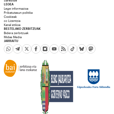
Sarebide
LEGEA
Lege informazioa
Pribatutasun politika
Cookieak
cc Lizentzia
Kanal etikoa
BESTELAKO ZERBITZUAK
Bidera zerbitzuak
Midas Media
JARRAITU