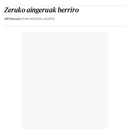
Zeruko aingeruak berriro
ARTIKULUA
AITOR MONTES LASARTE