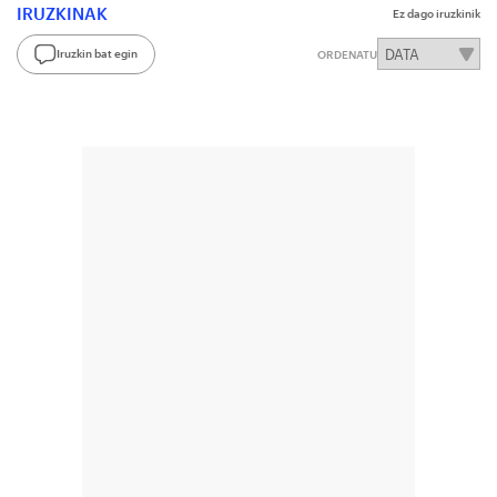
IRUZKINAK
Ez dago iruzkinik
Iruzkin bat egin
ORDENATU