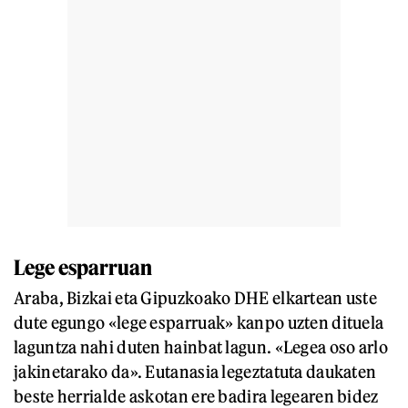
Lege esparruan
Araba, Bizkai eta Gipuzkoako DHE elkartean uste
dute egungo «lege esparruak» kanpo uzten dituela
laguntza nahi duten hainbat lagun. «Legea oso arlo
jakinetarako da». Eutanasia legeztatuta daukaten
beste herrialde askotan ere badira legearen bidez