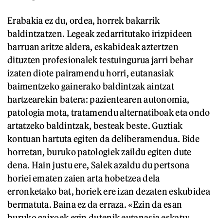
Erabakia ez du, ordea, horrek bakarrik
baldintzatzen. Legeak zedarritutako irizpideen
barruan aritze aldera, eskabideak aztertzen
dituzten profesionalek testuingurua jarri behar
izaten diote pairamendu horri, eutanasiak
baimentzeko gainerako baldintzak aintzat
hartzearekin batera: pazientearen autonomia,
patologia mota, tratamendu alternatiboak eta ondo
artatzeko baldintzak, besteak beste. Guztiak
kontuan hartuta egiten da deliberamendua. Bide
horretan, buruko patologiek zaildu egiten dute
dena. Hain justu ere, Salek azaldu du pertsona
horiei ematen zaien arta hobetzea dela
erronketako bat, horiek ere izan dezaten eskubidea
bermatuta. Baina ez da erraza. «Ezin da esan
buruko gaixoek ezin dutenik eutanasia eskatu;