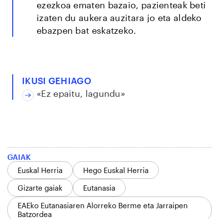
ezezkoa ematen bazaio, pazienteak beti
izaten du aukera auzitara jo eta aldeko
ebazpen bat eskatzeko.
IKUSI GEHIAGO
«Ez epaitu, lagundu»
GAIAK
Euskal Herria
Hego Euskal Herria
Gizarte gaiak
Eutanasia
EAEko Eutanasiaren Alorreko Berme eta Jarraipen
Batzordea