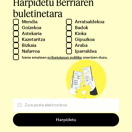
Harpidetu Berriaren
buletinetara
Mendia
Arratsaldekoa
Goizekoa
Badok
Astekaria
Kinka
Kazetaritza
Gipuzkoa
Bizkaia
Araba
Nafarroa
Iparraldea
Izena ematean
pribatutasun politika
onartzen duzu.