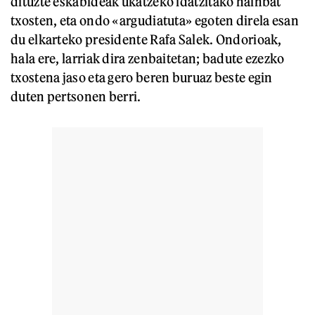
dituzte eskabideak ukatzeko idatzitako hainbat
txosten, eta ondo «argudiatuta» egoten direla esan
du elkarteko presidente Rafa Salek. Ondorioak,
hala ere, larriak dira zenbaitetan; badute ezezko
txostena jaso eta gero beren buruaz beste egin
duten pertsonen berri.