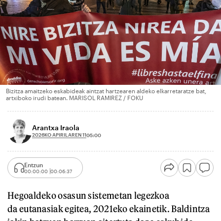
Bizitza amaitzeko eskabideak aintzat hartzearen aldeko elkarretaratze bat,
artxiboko irudi batean. MARISOL RAMIREZ / FOKU
Arantxa Iraola
2026KO APIRILAREN 11
05:00
Entzun
00:00:00
00:06:37
Hegoaldeko osasun sistemetan legezkoa
da eutanasiak egitea, 2021eko ekainetik. Baldintza