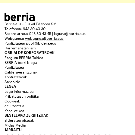
Berria.eus - Euskal Editorea SM
Telefonoa: 943 30 40 30
Bezero arreta: 943 30 43 45 | laguna@berria.eus
Webgunea:
webgunea@berria.eus
Publizitatea:
publi@bidera.eus
Harremanetan jarri
ORRIALDE KORPORATIBOAK
Ezagutu BERRIA Taldea
BERRIA berri bloga
Publizitatea
Galdera-erantzunak
Kontratazioak
Sarebide
LEGEA
Lege informazioa
Pribatutasun politika
Cookieak
cc Lizentzia
Kanal etikoa
BESTELAKO ZERBITZUAK
Bidera zerbitzuak
Midas Media
JARRAITU