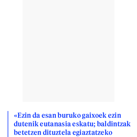
«Ezin da esan buruko gaixoek ezin
dutenik eutanasia eskatu; baldintzak
betetzen dituztela egiaztatzeko