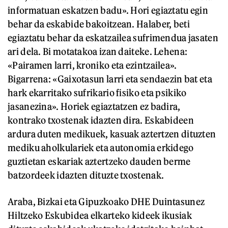
informatuan eskatzen badu». Hori egiaztatu egin
behar da eskabide bakoitzean. Halaber, beti
egiaztatu behar da eskatzailea sufrimendua jasaten
ari dela. Bi motatakoa izan daiteke. Lehena:
«Pairamen larri, kroniko eta ezintzailea».
Bigarrena: «Gaixotasun larri eta sendaezin bat eta
hark ekarritako sufrikario fisiko eta psikiko
jasanezina». Horiek egiaztatzen ez badira,
kontrako txostenak idazten dira. Eskabideen
ardura duten medikuek, kasuak aztertzen dituzten
mediku aholkulariek eta autonomia erkidego
guztietan eskariak aztertzeko dauden berme
batzordeek idazten dituzte txostenak.
Araba, Bizkai eta Gipuzkoako DHE Duintasunez
Hiltzeko Eskubidea elkarteko kideek ikusiak