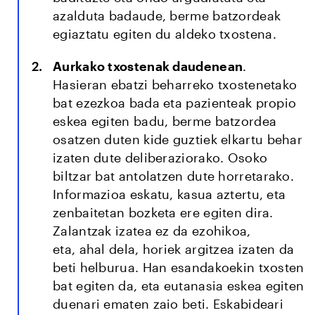
azalduta badaude, berme batzordeak
egiaztatu egiten du aldeko txostena.
Aurkako txostenak daudenean
.
Hasieran ebatzi beharreko txostenetako
bat ezezkoa bada eta pazienteak propio
eskea egiten badu, berme batzordea
osatzen duten kide guztiek elkartu behar
izaten dute deliberaziorako. Osoko
biltzar bat antolatzen dute horretarako.
Informazioa eskatu, kasua aztertu, eta
zenbaitetan bozketa ere egiten dira.
Zalantzak izatea ez da ezohikoa,
eta, ahal dela, horiek argitzea izaten da
beti helburua. Han esandakoekin txosten
bat egiten da, eta eutanasia eskea egiten
duenari ematen zaio beti. Eskabideari