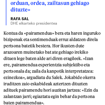
orduan, ordea, zailtasun gehiago
dituzte»
RAFA SAL
DHE elkarteko presidentea
Kontua da «pairamendua» bera eta haren inguruko
bizipenak eta sentimenduak erruz aldatzen direla
pertsona batetik bestera. Hor ikusten dute
arazoaren muinetako bat ate gehiago irekiko
dituen lege baten alde ari diren eragileek. «Izan
ere, pairamendua esperientzia subjektibo eta
pertsonala da; zaila da kanpotik interpretatzea:
ezinezkoa», argudiatu du Salek. Jokabide okerra
iruditzen zaio eskabideak aztertzen dituzten
adituek pairamendu hori auzitan jartzea: «Ezin da
zalantzan jarri; egiaztatu egin behar da pertsona
baten pairamendua».