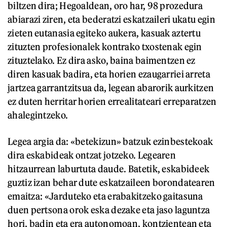
biltzen dira; Hegoaldean, oro har, 98 prozedura
abiarazi ziren, eta bederatzi eskatzaileri ukatu egin
zieten eutanasia egiteko aukera, kasuak aztertu
zituzten profesionalek kontrako txostenak egin
zituztelako. Ez dira asko, baina baimentzen ez
diren kasuak badira, eta horien ezaugarriei arreta
jartzea garrantzitsua da, legean abarorik aurkitzen
ez duten herritar horien errealitateari erreparatzen
ahalegintzeko.
Legea argia da: «betekizun» batzuk ezinbestekoak
dira eskabideak ontzat jotzeko. Legearen
hitzaurrean laburtuta daude. Batetik, eskabideek
guztiz izan behar dute eskatzaileen borondatearen
emaitza: «Jarduteko eta erabakitzeko gaitasuna
duen pertsona orok eska dezake eta jaso laguntza
hori, badin eta era autonomoan, kontzientean eta