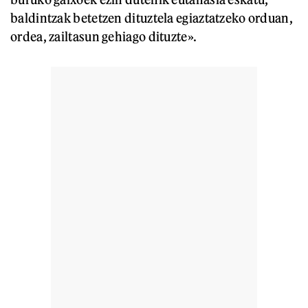
baldintzak betetzen dituztela egiaztatzeko orduan,
ordea, zailtasun gehiago dituzte».