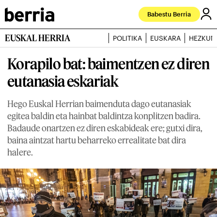
Babestu Berria
EUSKAL HERRIA
POLITIKA
EUSKARA
HEZKUN
Korapilo bat: baimentzen ez diren
eutanasia eskariak
Hego Euskal Herrian baimenduta dago eutanasiak
egitea baldin eta hainbat baldintza konplitzen badira.
Badaude onartzen ez diren eskabideak ere; gutxi dira,
baina aintzat hartu beharreko errealitate bat dira
halere.