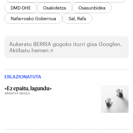
DMD-DHE
Osakidetza
Osasunbidea
Nafarroako Gobernua
Sal, Rafa
Aukeratu
BERRIA
gogoko iturri gisa Googlen.
Aktibatu hemen
ERLAZIONATUTA
«Ez epaitu, lagundu»
ARANTXA IRAOLA