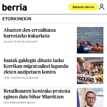
Babestu Berria
ETORKINEKIN
Ahazten den errealitatea
harrotzeko irakurketa
OIHANA TEYSEYRE KOSKARAT
Isunak galdegin dituzte iazko
Korrikan migratzaileei lagundu
zieten auzipetuen kontra
LEIRE CASAMAJOU ELKEGARAI
Retailleauren kontrako protesta
eginen dute bihar Miarritzen
EKHI ERREMUNDEGI BELOKI