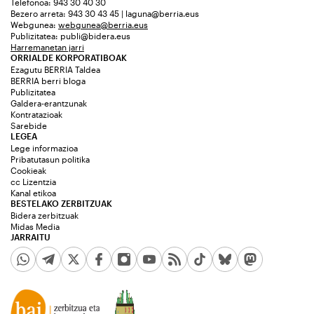
Telefonoa: 943 30 40 30
Bezero arreta: 943 30 43 45 | laguna@berria.eus
Webgunea:
webgunea@berria.eus
Publizitatea:
publi@bidera.eus
Harremanetan jarri
ORRIALDE KORPORATIBOAK
Ezagutu BERRIA Taldea
BERRIA berri bloga
Publizitatea
Galdera-erantzunak
Kontratazioak
Sarebide
LEGEA
Lege informazioa
Pribatutasun politika
Cookieak
cc Lizentzia
Kanal etikoa
BESTELAKO ZERBITZUAK
Bidera zerbitzuak
Midas Media
JARRAITU