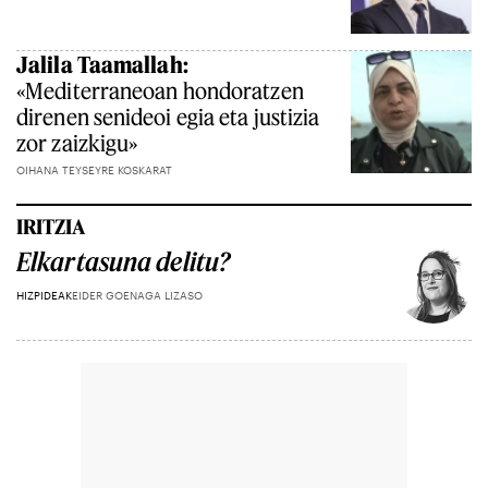
Jalila Taamallah:
«Mediterraneoan hondoratzen
direnen senideoi egia eta justizia
zor zaizkigu»
OIHANA TEYSEYRE KOSKARAT
IRITZIA
Elkartasuna delitu?
HIZPIDEAK
EIDER GOENAGA LIZASO