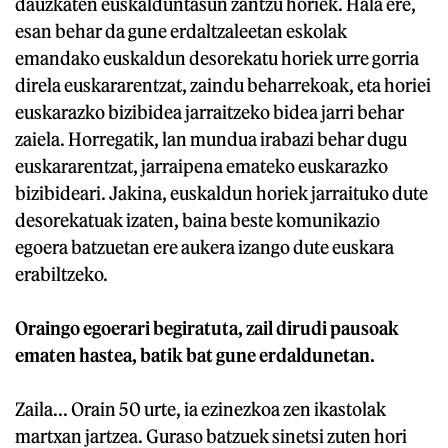
dauzkaten euskalduntasun zantzu horiek. Hala ere,
esan behar da gune erdaltzaleetan eskolak
emandako euskaldun desorekatu horiek urre gorria
direla euskararentzat, zaindu beharrekoak, eta horiei
euskarazko bizibidea jarraitzeko bidea jarri behar
zaiela. Horregatik, lan mundua irabazi behar dugu
euskararentzat, jarraipena emateko euskarazko
bizibideari. Jakina, euskaldun horiek jarraituko dute
desorekatuak izaten, baina beste komunikazio
egoera batzuetan ere aukera izango dute euskara
erabiltzeko.
Oraingo egoerari begiratuta, zail dirudi pausoak
ematen hastea, batik bat gune erdaldunetan.
Zaila... Orain 50 urte, ia ezinezkoa zen ikastolak
martxan jartzea. Guraso batzuek sinetsi zuten hori