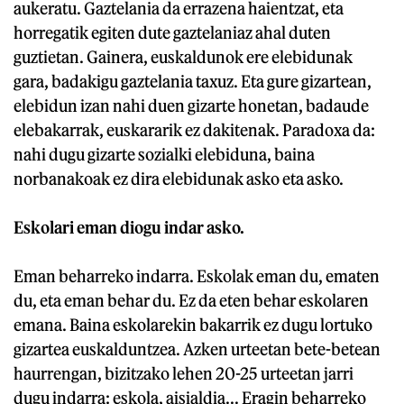
aukeratu. Gaztelania da errazena haientzat, eta
horregatik egiten dute gaztelaniaz ahal duten
guztietan. Gainera, euskaldunok ere elebidunak
gara, badakigu gaztelania taxuz. Eta gure gizartean,
elebidun izan nahi duen gizarte honetan, badaude
elebakarrak, euskararik ez dakitenak. Paradoxa da:
nahi dugu gizarte sozialki elebiduna, baina
norbanakoak ez dira elebidunak asko eta asko.
Eskolari eman diogu indar asko.
Eman beharreko indarra. Eskolak eman du, ematen
du, eta eman behar du. Ez da eten behar eskolaren
emana. Baina eskolarekin bakarrik ez dugu lortuko
gizartea euskalduntzea. Azken urteetan bete-betean
haurrengan, bizitzako lehen 20-25 urteetan jarri
dugu indarra: eskola, aisialdia... Eragin beharreko