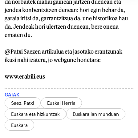
da norbaitek mahai gainean jartzen duenean eta
jendea konbentzitzen denean: hori egin behar da,
garaia iritsi da, garrantzitsua da, une historikoa hau
da. Jendeak hori ulertzen duenean, bere onena
ematen du.
@
Patxi Saezen artikulua eta jasotako erantzunak
ikusi nahi izatera, jo webgune honetara:
www.erabili.eus
GAIAK
Saez, Patxi
Euskal Herria
Euskara eta hizkuntzak
Euskara lan munduan
Euskara