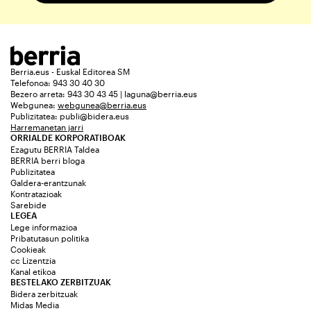
Berria.eus - Euskal Editorea SM
Telefonoa: 943 30 40 30
Bezero arreta: 943 30 43 45 | laguna@berria.eus
Webgunea:
webgunea@berria.eus
Publizitatea:
publi@bidera.eus
Harremanetan jarri
ORRIALDE KORPORATIBOAK
Ezagutu BERRIA Taldea
BERRIA berri bloga
Publizitatea
Galdera-erantzunak
Kontratazioak
Sarebide
LEGEA
Lege informazioa
Pribatutasun politika
Cookieak
cc Lizentzia
Kanal etikoa
BESTELAKO ZERBITZUAK
Bidera zerbitzuak
Midas Media