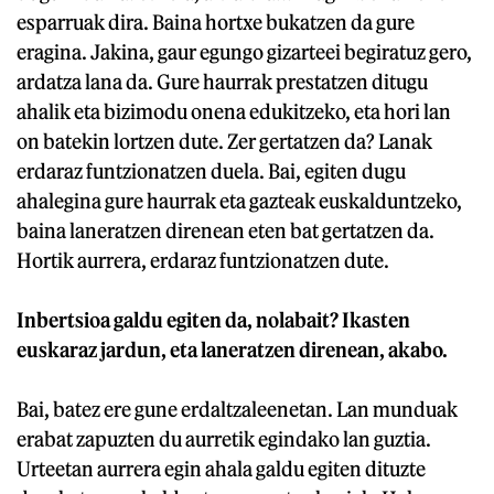
esparruak dira. Baina hortxe bukatzen da gure
eragina. Jakina, gaur egungo gizarteei begiratuz gero,
ardatza lana da. Gure haurrak prestatzen ditugu
ahalik eta bizimodu onena edukitzeko, eta hori lan
on batekin lortzen dute. Zer gertatzen da? Lanak
erdaraz funtzionatzen duela. Bai, egiten dugu
ahalegina gure haurrak eta gazteak euskalduntzeko,
baina laneratzen direnean eten bat gertatzen da.
Hortik aurrera, erdaraz funtzionatzen dute.
Inbertsioa galdu egiten da, nolabait? Ikasten
euskaraz jardun, eta laneratzen direnean, akabo.
Bai, batez ere gune erdaltzaleenetan. Lan munduak
erabat zapuzten du aurretik egindako lan guztia.
Urteetan aurrera egin ahala galdu egiten dituzte