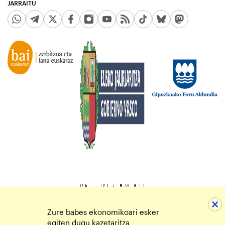
JARRAITU
Zure babes ekonomikoari esker
egiten dugu kazetaritza