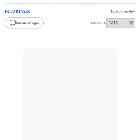
IRUZKINAK
Ez dago iruzkinik
Iruzkin bat egin
ORDENATU