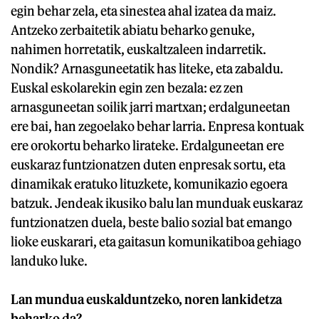
egin behar zela, eta sinestea ahal izatea da maiz.
Antzeko zerbaitetik abiatu beharko genuke,
nahimen horretatik, euskaltzaleen indarretik.
Nondik? Arnasguneetatik has liteke, eta zabaldu.
Euskal eskolarekin egin zen bezala: ez zen
arnasguneetan soilik jarri martxan; erdalguneetan
ere bai, han zegoelako behar larria. Enpresa kontuak
ere orokortu beharko lirateke. Erdalguneetan ere
euskaraz funtzionatzen duten enpresak sortu, eta
dinamikak eratuko lituzkete, komunikazio egoera
batzuk. Jendeak ikusiko balu lan munduak euskaraz
funtzionatzen duela, beste balio sozial bat emango
lioke euskarari, eta gaitasun komunikatiboa gehiago
landuko luke.
Lan mundua euskalduntzeko, noren lankidetza
beharko da?