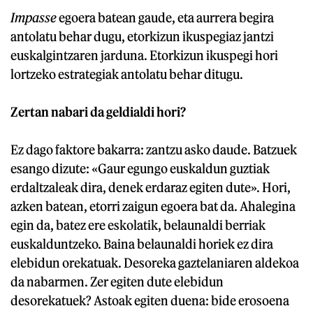
Impasse
egoera batean gaude, eta aurrera begira
antolatu behar dugu, etorkizun ikuspegiaz jantzi
euskalgintzaren jarduna. Etorkizun ikuspegi hori
lortzeko estrategiak antolatu behar ditugu.
Zertan nabari da geldialdi hori?
Ez dago faktore bakarra: zantzu asko daude. Batzuek
esango dizute: «Gaur egungo euskaldun guztiak
erdaltzaleak dira, denek erdaraz egiten dute». Hori,
azken batean, etorri zaigun egoera bat da. Ahalegina
egin da, batez ere eskolatik, belaunaldi berriak
euskalduntzeko. Baina belaunaldi horiek ez dira
elebidun orekatuak. Desoreka gaztelaniaren aldekoa
da nabarmen. Zer egiten dute elebidun
desorekatuek? Astoak egiten duena: bide erosoena