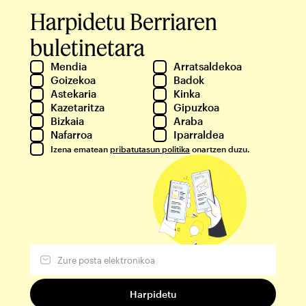
Harpidetu Berriaren
buletinetara
Mendia
Arratsaldekoa
Goizekoa
Badok
Astekaria
Kinka
Kazetaritza
Gipuzkoa
Bizkaia
Araba
Nafarroa
Iparraldea
Izena ematean
pribatutasun politika
onartzen duzu.