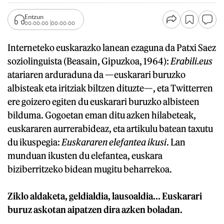
Entzun
00:00:00
00:00:00
Interneteko euskarazko lanean ezaguna da Patxi Saez
soziolinguista (Beasain, Gipuzkoa, 1964):
Erabili.eus
atariaren arduraduna da —euskarari buruzko
albisteak eta iritziak biltzen dituzte—, eta Twitterren
ere goizero egiten du euskarari buruzko albisteen
bilduma. Gogoetan eman ditu azken hilabeteak,
euskararen aurrerabideaz, eta artikulu batean taxutu
du ikuspegia:
Euskararen elefantea ikusi
. Lan
munduan ikusten du elefantea, euskara
biziberritzeko bidean mugitu beharrekoa.
Ziklo aldaketa, geldialdia, lausoaldia... Euskarari
buruz askotan aipatzen dira azken boladan.