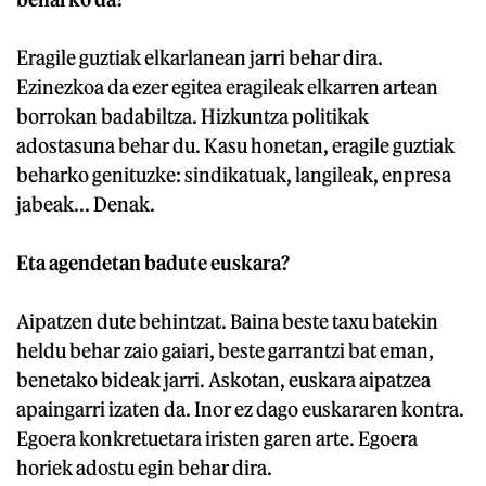
Eragile guztiak elkarlanean jarri behar dira.
Ezinezkoa da ezer egitea eragileak elkarren artean
borrokan badabiltza. Hizkuntza politikak
adostasuna behar du. Kasu honetan, eragile guztiak
beharko genituzke: sindikatuak, langileak, enpresa
jabeak... Denak.
Eta agendetan badute euskara?
Aipatzen dute behintzat. Baina beste taxu batekin
heldu behar zaio gaiari, beste garrantzi bat eman,
benetako bideak jarri. Askotan, euskara aipatzea
apaingarri izaten da. Inor ez dago euskararen kontra.
Egoera konkretuetara iristen garen arte. Egoera
horiek adostu egin behar dira.