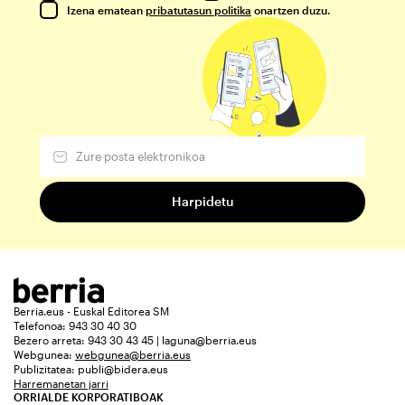
Izena ematean
pribatutasun politika
onartzen duzu.
Berria.eus - Euskal Editorea SM
Telefonoa: 943 30 40 30
Bezero arreta: 943 30 43 45 | laguna@berria.eus
Webgunea:
webgunea@berria.eus
Publizitatea:
publi@bidera.eus
Harremanetan jarri
ORRIALDE KORPORATIBOAK