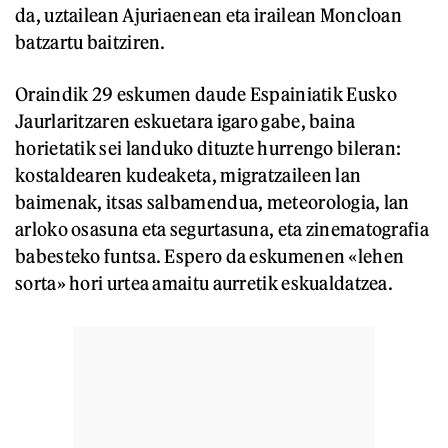
da, uztailean Ajuriaenean eta irailean Moncloan
batzartu baitziren.
Oraindik 29 eskumen daude Espainiatik Eusko
Jaurlaritzaren eskuetara igaro gabe, baina
horietatik sei landuko dituzte hurrengo bileran:
kostaldearen kudeaketa, migratzaileen lan
baimenak, itsas salbamendua, meteorologia, lan
arloko osasuna eta segurtasuna, eta zinematografia
babesteko funtsa. Espero da eskumenen «lehen
sorta» hori urtea amaitu aurretik eskualdatzea.