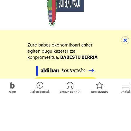
Zure babes ekonomikoari esker
egiten dugu kazetaritza
konprometitua.
BABESTU BERRIA
Egin zure ekarpena
Gaur
Azken berriak
Entzun BERRIA
Nire BERRIA
Atalak