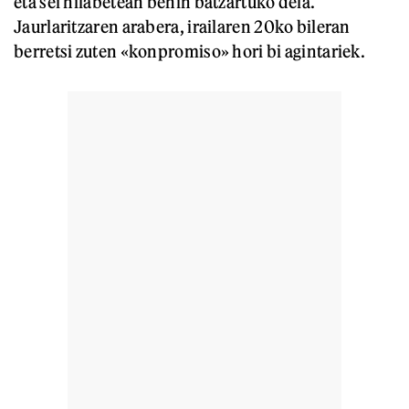
eta sei hilabetean behin batzartuko dela.
Jaurlaritzaren arabera, irailaren 20ko bileran
berretsi zuten «konpromiso» hori bi agintariek.