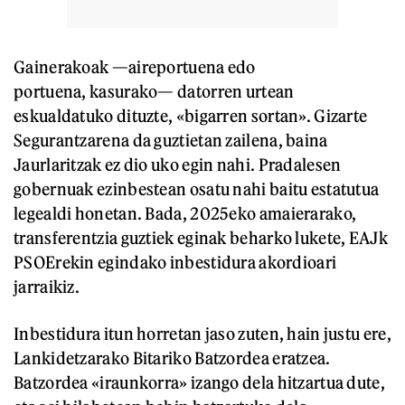
Gainerakoak —aireportuena edo
portuena, kasurako— datorren urtean
eskualdatuko dituzte, «bigarren sortan». Gizarte
Segurantzarena da guztietan zailena, baina
Jaurlaritzak ez dio uko egin nahi. Pradalesen
gobernuak ezinbestean osatu nahi baitu estatutua
legealdi honetan. Bada, 2025eko amaierarako,
transferentzia guztiek eginak beharko lukete, EAJk
PSOErekin egindako inbestidura akordioari
jarraikiz.
Inbestidura itun horretan jaso zuten, hain justu ere,
Lankidetzarako Bitariko Batzordea eratzea.
Batzordea «iraunkorra» izango dela hitzartua dute,