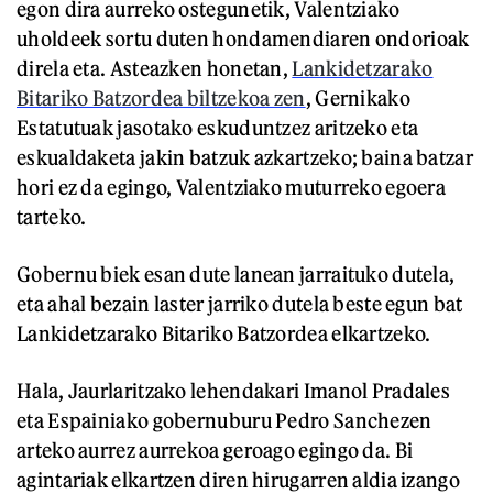
egon dira aurreko ostegunetik, Valentziako
uholdeek sortu duten hondamendiaren ondorioak
direla eta. Asteazken honetan,
Lankidetzarako
Bitariko Batzordea biltzekoa zen
, Gernikako
Estatutuak jasotako eskuduntzez aritzeko eta
eskualdaketa jakin batzuk azkartzeko; baina batzar
hori ez da egingo, Valentziako muturreko egoera
tarteko.
Gobernu biek esan dute lanean jarraituko dutela,
eta ahal bezain laster jarriko dutela beste egun bat
Lankidetzarako Bitariko Batzordea elkartzeko.
Hala, Jaurlaritzako lehendakari Imanol Pradales
eta Espainiako gobernuburu Pedro Sanchezen
arteko aurrez aurrekoa geroago egingo da. Bi
agintariak elkartzen diren hirugarren aldia izango