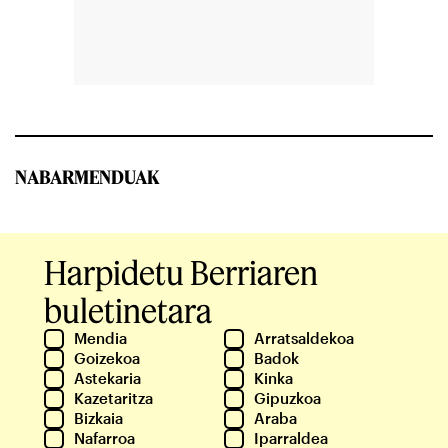
NABARMENDUAK
Harpidetu Berriaren
buletinetara
Mendia
Arratsaldekoa
Goizekoa
Badok
Astekaria
Kinka
Kazetaritza
Gipuzkoa
Bizkaia
Araba
Nafarroa
Iparraldea