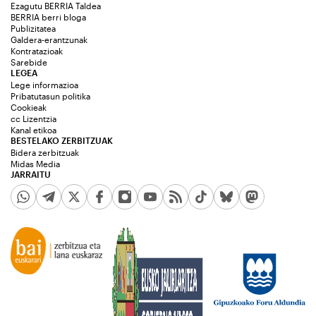
Ezagutu BERRIA Taldea
BERRIA berri bloga
Publizitatea
Galdera-erantzunak
Kontratazioak
Sarebide
LEGEA
Lege informazioa
Pribatutasun politika
Cookieak
cc Lizentzia
Kanal etikoa
BESTELAKO ZERBITZUAK
Bidera zerbitzuak
Midas Media
JARRAITU