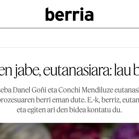
en jabe, eutanasiara: lau 
seba Danel Goñi eta Conchi Mendiluze eutanasia
rozesuaren berri eman dute. E.-k, berriz, eutan
eta egiten ari den bidea kontatu du.