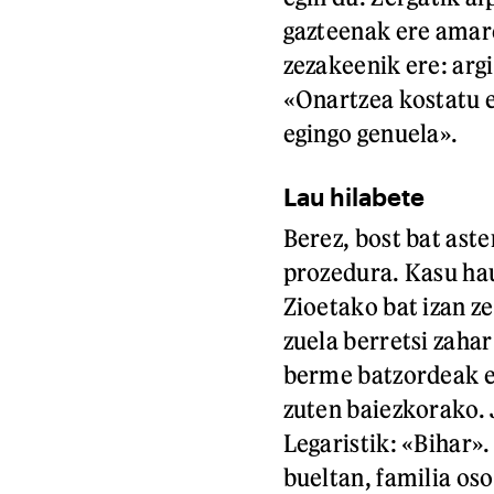
gazteenak ere amar
zezakeenik ere: argi
«Onartzea kostatu e
egingo genuela».
Lau hilabete
Berez, bost bat ast
prozedura. Kasu hau,
Zioetako bat izan z
zuela berretsi zah
berme batzordeak es
zuten baiezkorako. 
Legaristik: «Bihar»
bueltan, familia oso