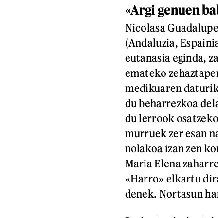
«Argi genuen ba
Nicolasa Guadalupe 
(Andaluzia, Espaini
eutanasia eginda, z
emateko zehaztapen
medikuaren daturik 
du beharrezkoa dela
du lerrook osatzeko
murruek zer esan na
nolakoa izan zen kon
Maria Elena zaharre
«Harro» elkartu dir
denek. Nortasun ha