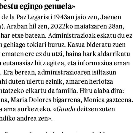
bestu egingo genuela»
de la Paz Legaristi 1943an jaio zen, Jaenen
a). Araban hil zen, 2022ko maiatzaren 28an,
ahar etxe batean. Administrazioak eskatu du ez
 gehiago tokiari buruz. Kasua bideratu zuen
ematen ere ez du utzi, baina hark aldarrikatu
 eutanasiaz hitz egitea, eta informazioa eman
. Era berean, administrazioaren isiltasun
hi duten ulertu ezinik, amaren heriotza
tatzeko elkartu da familia. Hiru alaba dira:
na, Maria Dolores bigarrena, Monica gazteena
a ama aurkezteko. «
Guada
deitzen zuten
ndiko andrea zen».