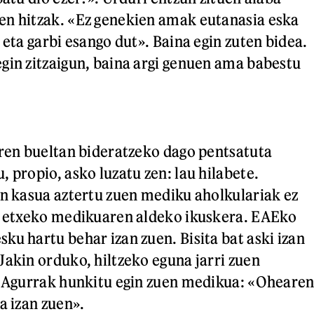
en hitzak. «Ez genekien amak eutanasia eska
 eta garbi esango dut». Baina egin zuten bidea.
gin zitzaigun, baina argi genuen ama babestu
eren bueltan bideratzeko dago pentsatuta
 propio, asko luzatu zen: lau hilabete.
en kasua aztertu zuen mediku aholkulariak ez
ar etxeko medikuaren aldeko ikuskera. EAEko
ku hartu behar izan zuen. Bisita bat aski izan
Jakin orduko, hiltzeko eguna jarri zuen
. Agurrak hunkitu egin zuen medikua: «Oheare
a izan zuen».