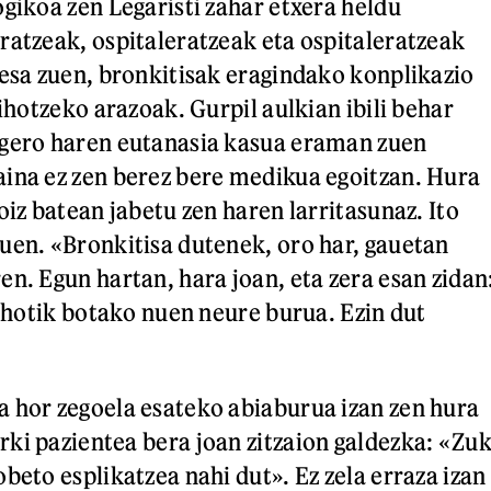
ogikoa zen Legaristi zahar etxera heldu
ratzeak, ospitaleratzeak eta ospitaleratzeak
tesa zuen, bronkitisak eragindako konplikazio
bihotzeko arazoak. Gurpil aulkian ibili behar
 gero haren eutanasia kasua eraman zuen
ina ez zen berez bere medikua egoitzan. Hura
oiz batean jabetu zen haren larritasunaz. Ito
uen. «Bronkitisa dutenek, oro har, gauetan
en. Egun hartan, hara joan, eta zera esan zidan
eihotik botako nuen neure burua. Ezin dut
 hor zegoela esateko abiaburua izan zen hura
ki pazientea bera joan zitzaion galdezka: «Zu
beto esplikatzea nahi dut». Ez zela erraza izan