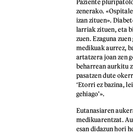
Paziente pluripatol
zenerako. «Ospitale
izan zituen». Diabe
larriak zituen, eta 
zuen. Ezaguna zuen
medikuak aurrez, ba
artatzera joan zen g
beharrean aurkitu z
pasatzen dute okerr
‘Etorri ez bazina, l
gehiago’».
Eutanasiaren aukera
medikuarentzat. Aur
esan didazun hori ho