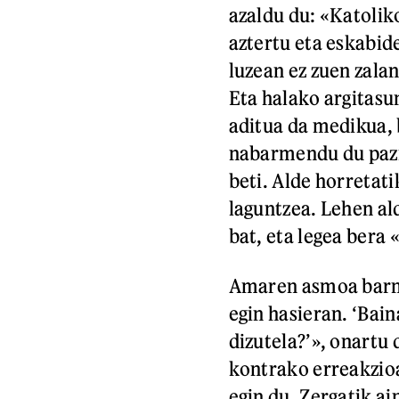
azaldu du: «Katolik
aztertu eta eskabid
luzean ez zuen zala
Eta halako argitasu
aditua da medikua, 
nabarmendu du pazi
beti. Alde horretati
laguntzea. Lehen a
bat, eta legea bera
Amaren asmoa barner
egin hasieran. ‘Bain
dizutela?’», onartu
kontrako erreakzioa
egin du. Zergatik ai