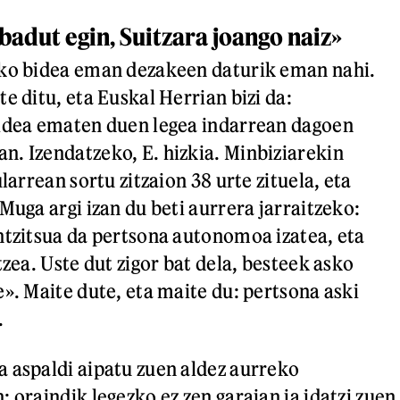
adut egin, Suitzara joango naiz»
eko bidea eman dezakeen daturik eman nahi.
e ditu, eta Euskal Herrian bizi da:
bidea ematen duen legea indarrean dagoen
. Izendatzeko, E. hizkia. Minbiziarekin
ularrean sortu zitzaion 38 urte zituela, eta
Muga argi izan du beti aurrera jarraitzeko:
ntzitsua da pertsona autonomoa izatea, eta
tzea. Uste dut zigor bat dela, besteek asko
». Maite dute, eta maite du: pertsona aski
.
 aspaldi aipatu zuen aldez aurreko
 oraindik legezko ez zen garaian ja idatzi zuen