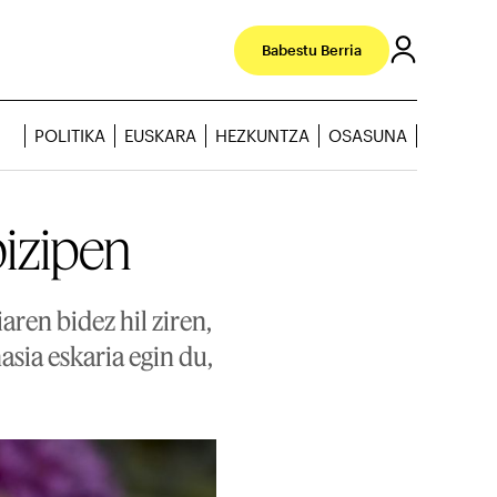
Babestu Berria
POLITIKA
EUSKARA
HEZKUNTZA
OSASUNA
bizipen
ren bidez hil ziren,
asia eskaria egin du,