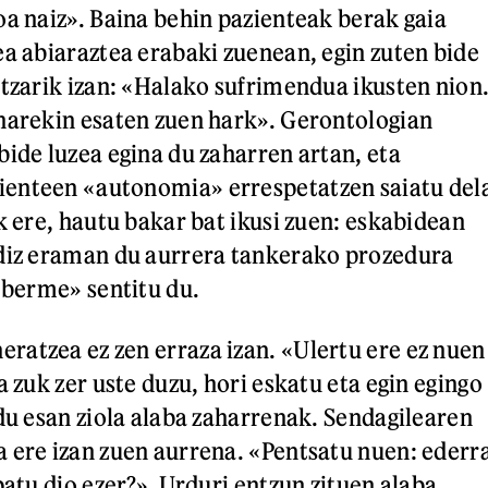
oa naiz». Baina behin pazienteak berak gaia
ea abiaraztea erabaki zuenean, egin zuten bide
ntzarik izan: «Halako sufrimendua ikusten nion
narekin esaten zuen hark». Gerontologian
bide luzea egina du zaharren artan, eta
enteen «autonomia» errespetatzen saiatu del
k ere, hautu bakar bat ikusi zuen: eskabidean
ldiz eraman du aurrera tankerako prozedura
 «berme» sentitu du.
atzea ez zen erraza izan. «Ulertu ere ez nuen
a zuk zer uste duzu, hori eskatu eta egin egingo
 du esan ziola alaba zaharrenak. Sendagilearen
 ere izan zuen aurrena. «Pentsatu nuen: ederr
patu dio ezer?». Urduri entzun zituen alaba