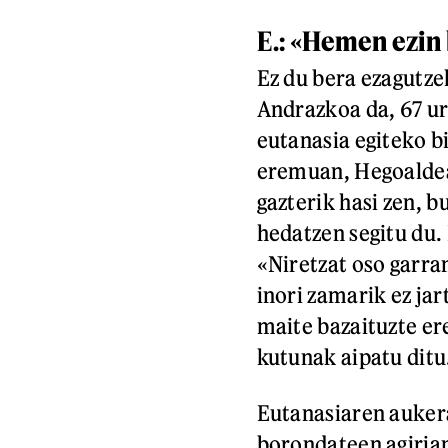
E.:
«Hemen ezin b
Ez du bera ezagutz
Andrazkoa da, 67 urt
eutanasia egiteko 
eremuan, Hegoaldean
gazterik hasi zen, b
hedatzen segitu du. 
«Niretzat oso garra
inori zamarik ez jar
maite bazaituzte ere
kutunak aipatu ditu
Eutanasiaren aukera
borondateen agirian;