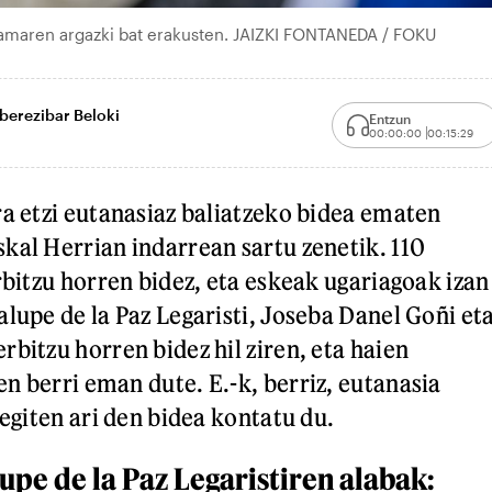
 amaren argazki bat erakusten. JAIZKI FONTANEDA / FOKU
oberezibar Beloki
Entzun
00:00:00
00:15:29
ra etzi eutanasiaz baliatzeko bidea ematen
kal Herrian indarrean sartu zenetik. 110
rbitzu horren bidez, eta eskeak ugariagoak izan
alupe de la Paz Legaristi, Joseba Danel Goñi et
bitzu horren bidez hil ziren, eta haien
n berri eman dute. E.-k, berriz, eutanasia
 egiten ari den bidea kontatu du.
pe de la Paz Legaristiren alabak: