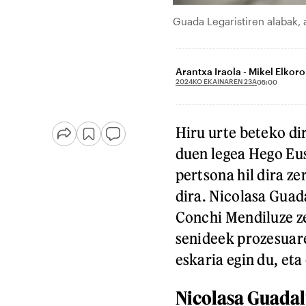
Guada Legaristiren alabak,
Arantxa Iraola - Mikel Elkor
2024KO EKAINAREN 23A
05:00
Hiru urte beteko di
duen legea Hego Eus
pertsona hil dira ze
dira. Nicolasa Guad
Conchi Mendiluze zer
senideek prozesuare
eskaria egin du, eta
Nicolasa Guadalu