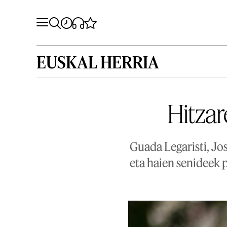
EUSKAL HERRIA
Hitzar
Guada Legaristi, Jo
eta haien senideek p