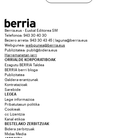
Berria.eus - Euskal Editorea SM
Telefonoa: 943 30 40 30
Bezero arreta: 943 30 43 45 | laguna@berria.eus
Webgunea:
webgunea@berria.eus
Publizitatea:
publi@bidera.eus
Harremanetan jarri
ORRIALDE KORPORATIBOAK
Ezagutu BERRIA Taldea
BERRIA berri bloga
Publizitatea
Galdera-erantzunak
Kontratazioak
Sarebide
LEGEA
Lege informazioa
Pribatutasun politika
Cookieak
cc Lizentzia
Kanal etikoa
BESTELAKO ZERBITZUAK
Bidera zerbitzuak
Midas Media