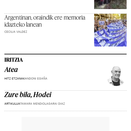
Argentinan, oraindik ere memoria
idazteko lanean
CECILIA VALDEZ
IRITZIA
Atea
HITZ ETZANAK
ANDONI EGAÑA
Zure bila, Hodei
ARTIKULUA
TAMARA MENDIOLAGARAI DIAZ