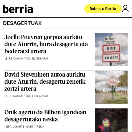
Babestu Berria
DESAGERTUAK
Joelle Pouyren gorpua aurkitu
dute Aturrin, hura desagertu eta
bederatzi urtera
LEIRE CASAMAJOU ELKEGARAI
David Steveninen autoa aurkitu
dute Aturrin, desagertu zenetik
zortzi urtera
LEIRE CASAMAJOU ELKEGARAI
Onik agertu da Bilbon igandean
desagertutako neska
KEPA UGARTE MARTIARENA