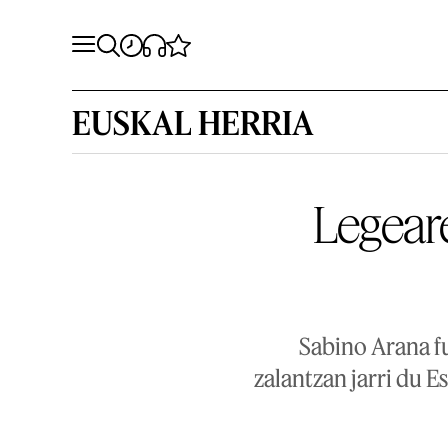
EUSKAL HERRIA
Legeare
Sabino Arana f
zalantzan jarri du E