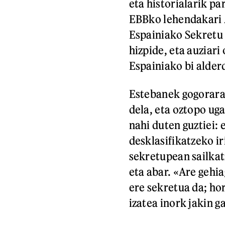
eta historialarik p
EBBko lehendakari A
Espainiako Sekretu 
hizpide, eta auziari
Espainiako bi alderd
Estebanek gogorara
dela, eta oztopo uga
nahi duten guztiei: 
desklasifikatzeko ir
sekretupean sailka
eta abar. «Are gehia
ere sekretua da; ho
izatea inork jakin g