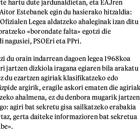
arte hartu dute jardunaldietan, eta EAJren
itor Estebanek egin du hasierako hitzaldia:
Ofizialen Legea aldatzeko ahaleginak izan ditu
 oratzeko «borondate falta» egotzi die
i nagusiei, PSOEri eta PPri.
zi du orain indarrean dagoen legea 1968koa
ri jartzen dizkiola iragana egiaren bila arakatu
ez du ezartzen agiriak klasifikatzeko edo
izpide argirik, eragile askori ematen die agiria
tzeko ahalmena, ez du denbora mugarik jartzen
go: agiri bat sekretu gisa sailkatzeko erabakia
rtaz, gerta daiteke informazioren bat sekretua
abe».