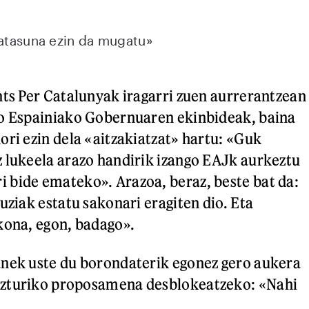
katasuna ezin da mugatu»
nts Per Catalunyak iragarri zuen aurrerantzean
ko Espainiako Gobernuaren ekinbideak, baina
ori ezin dela «aitzakiatzat» hartu: «Guk
 lukeela arazo handirik izango EAJk aurkeztu
bide emateko». Arazoa, beraz, beste bat da:
uziak estatu sakonari eragiten dio. Eta
kona, egon, badago».
anek uste du borondaterik egonez gero aukera
zturiko proposamena desblokeatzeko: «Nahi
.