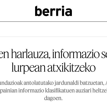
n harlauza, informazio 
lurpean atxikitzeko
undazioak antolatutako jardunaldi batzuetan, 
spainian informazio klasifikatuen auziari helt
dagoen.