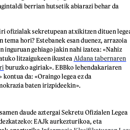
agintaldi berrian hutsetik abiarazi behar da
ri ofizialak sekretupean atxikitzen dituen lege
n tema hori? Estebanek esan duenez, arrazoia
en inguruan gehiago jakin nahi izatea: «Nahiz
tatuko litzaigukeen ikustea
Aldana tabernaren
ri
buruzko agiriak». EBBko lehendakariaren
 kontua da: «Oraingo legea ez da
okrazia baten irizpideekin».
samen daude aztergai Sekretu Ofizialen Legea
dezkatzeko: EAJk aurkezturikoa, eta