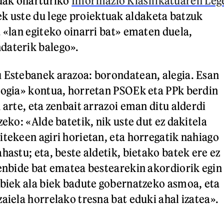
uak onarturiko
Informazio Klasifikatuaren Leg
k uste du lege proiektuak aldaketa batzuk
a «lan egiteko oinarri bat» ematen duela,
daterik balego».
 Estebanek arazoa: borondatean, alegia. Esan
logia» kontua, horretan PSOEk eta PPk berdin
 arte, eta zenbait arrazoi eman ditu alderdi
zeko: «Alde batetik, nik uste dut ez dakitela
itekeen agiri horietan, eta horregatik nahiago
hastu; eta, beste aldetik, bietako batek ere ez
tenbide bat ematea bestearekin akordiorik egin
 biek ala biek badute gobernatzeko asmoa, eta
aiela horrelako tresna bat eduki ahal izatea».