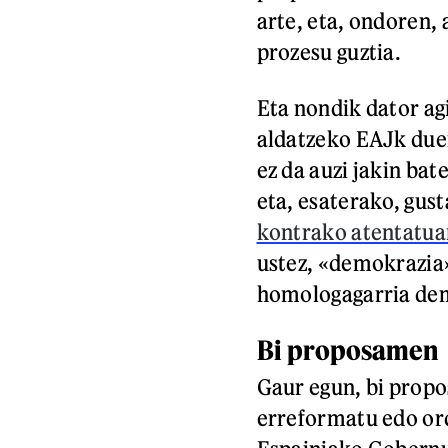
arte, eta, ondoren, 
prozesu guztia.
Eta nondik dator agi
aldatzeko EAJk due
ez da auzi jakin bat
eta, esaterako, gus
kontrako atentatua
ustez, «demokrazia»
homologagarria dem
Bi proposamen
Gaur egun, bi propo
erreformatu edo or