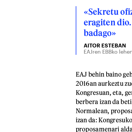
«Sekretu ofi
eragiten dio
badago»
AITOR ESTEBAN
EAJren EBBko lehe
EAJ behin baino geh
2016an aurkeztu zu
Kongresuan, eta, ge
berbera izan da bet
Normalean, proposa
izan da: Kongresuko
proposamenari alda