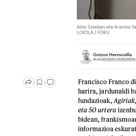
Aitor Esteban eta Arantxa T
LOIOLA / FOKU
Gotzon Hermosilla
2025EKO AZAROAREN 
BILBO
Francisco Franco d
harira, jardunaldi 
fundazioak,
Agiriak
eta 50 urtera
izenb
bidean, frankismoar
informazioa eskurat