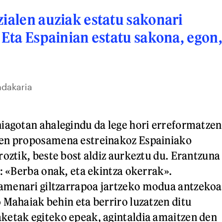
zialen auziak estatu sakonari
. Eta Espainian estatu sakona, egon
ndakaria
iagotan ahalegindu da lege hori erreformatzen
en proposamena estreinakoz Espainiako
roztik, beste bost aldiz aurkeztu du. Erantzuna
i: «Berba onak, eta ekintza okerrak».
menari giltzarrapoa jartzeko modua antzekoa
 Mahaiak behin eta berriro luzatzen ditu
ketak egiteko epeak, agintaldia amaitzen den