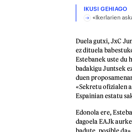
IKUSI GEHIAGO
«Ikerlarien as
Duela gutxi, JxC Ju
ez dituela babestu
Estebanek uste du h
badakigu Juntsek ez
duen proposamenari 
«Sekretu ofizialen a
Espainian estatu sa
Edonola ere, Esteb
dagoela EAJk aurke
badute, posible da»