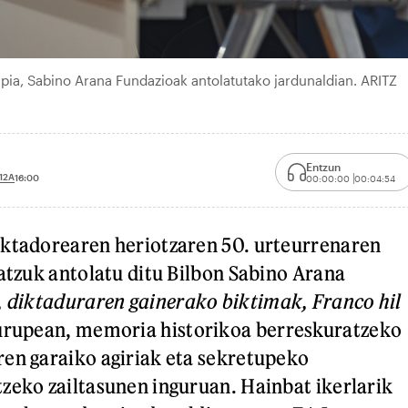
apia, Sabino Arana Fundazioak antolatutako jardunaldian. ARITZ
Entzun
12A
16:00
00:00:00
00:04:54
iktadorearen heriotzaren 50. urteurrenaren
batzuk antolatu ditu Bilbon Sabino Arana
, diktaduraren gainerako biktimak, Franco hil
urupean, memoria historikoa berreskuratzeko
en garaiko agiriak eta sekretupeko
zeko zailtasunen inguruan. Hainbat ikerlarik