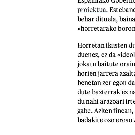
Espainiako Gobern
proiektua.
Estebane
behar dituela, bain
«horretarako boron
Horretan ikusten du
duenez, ez da «ideo
jokatu baitute orain
horien jarrera azalt
benetan zer egon da
dute bazterrak ez na
du nahi arazoari ir
gabe. Azken finean,
badakite oso eroso z