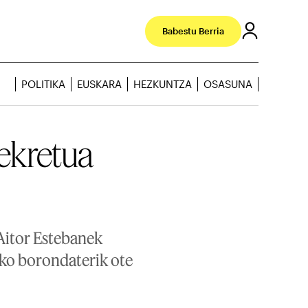
Babestu Berria
POLITIKA
EUSKARA
HEZKUNTZA
OSASUNA
sekretua
Aitor Estebanek
zeko borondaterik ote