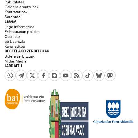
Publizitatea
Galdera-erantzunak
Kontratazioak
Sarebide
LEGEA
Lege informazioa
Pribatutasun politika
Cookieak
cc Lizentzia
Kanal etikoa
BESTELAKO ZERBITZUAK
Bidera zerbitzuak
Midas Media
JARRAITU