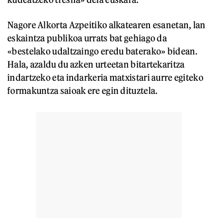
Nagore Alkorta Azpeitiko alkatearen esanetan, lan
eskaintza publikoa urrats bat gehiago da
«bestelako udaltzaingo eredu baterako» bidean.
Hala, azaldu du azken urteetan bitartekaritza
indartzeko eta indarkeria matxistari aurre egiteko
formakuntza saioak ere egin dituztela.