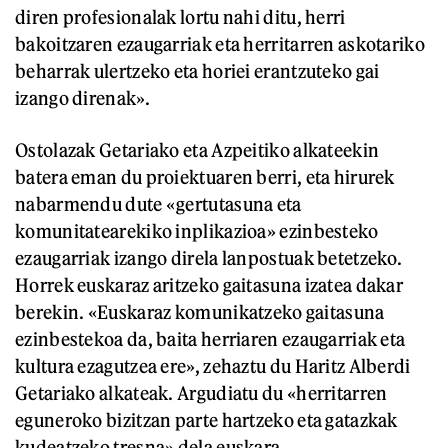
diren profesionalak lortu nahi ditu, herri
bakoitzaren ezaugarriak eta herritarren askotariko
beharrak ulertzeko eta horiei erantzuteko gai
izango direnak».
Ostolazak Getariako eta Azpeitiko alkateekin
batera eman du proiektuaren berri, eta hirurek
nabarmendu dute «gertutasuna eta
komunitatearekiko inplikazioa» ezinbesteko
ezaugarriak izango direla lanpostuak betetzeko.
Horrek euskaraz aritzeko gaitasuna izatea dakar
berekin. «Euskaraz komunikatzeko gaitasuna
ezinbestekoa da, baita herriaren ezaugarriak eta
kultura ezagutzea ere», zehaztu du Haritz Alberdi
Getariako alkateak. Argudiatu du «herritarren
eguneroko bizitzan parte hartzeko eta gatazkak
kudeatzeko tresna» dela euskara.