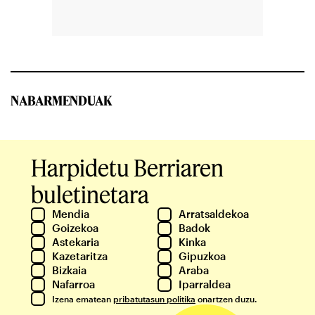
NABARMENDUAK
Harpidetu Berriaren
buletinetara
Mendia
Arratsaldekoa
Goizekoa
Badok
Astekaria
Kinka
Kazetaritza
Gipuzkoa
Bizkaia
Araba
Nafarroa
Iparraldea
Izena ematean
pribatutasun politika
onartzen duzu.