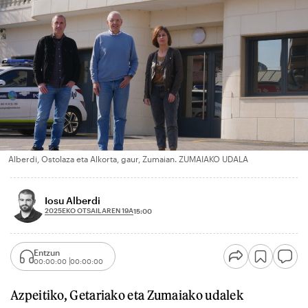
Alberdi, Ostolaza eta Alkorta, gaur, Zumaian. ZUMAIAKO UDALA
Iosu Alberdi
2025EKO OTSAILAREN 19A
15:00
Entzun
00:00:00
00:00:00
Azpeitiko, Getariako eta Zumaiako udalek