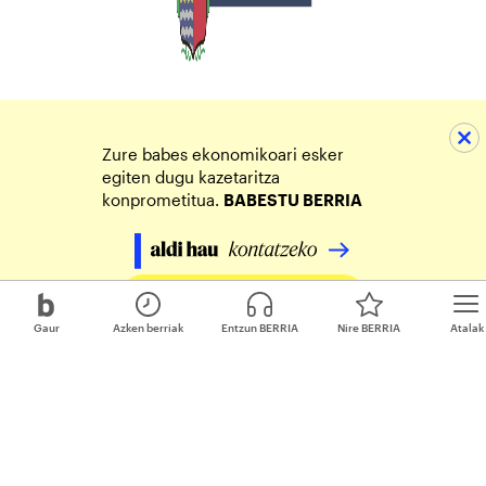
Zure babes ekonomikoari esker
egiten dugu kazetaritza
konprometitua.
BABESTU BERRIA
Egin zure ekarpena
Gaur
Azken berriak
Entzun BERRIA
Nire BERRIA
Atalak