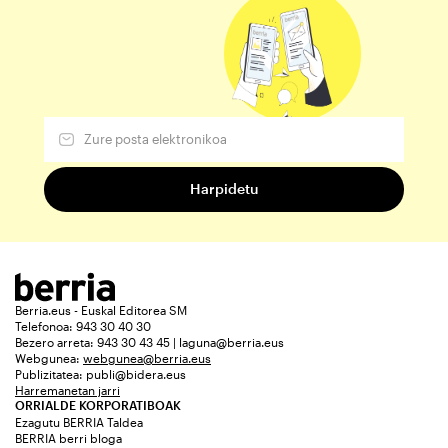
Berria.eus - Euskal Editorea SM
Telefonoa: 943 30 40 30
Bezero arreta: 943 30 43 45 | laguna@berria.eus
Webgunea:
webgunea@berria.eus
Publizitatea:
publi@bidera.eus
Harremanetan jarri
ORRIALDE KORPORATIBOAK
Ezagutu BERRIA Taldea
BERRIA berri bloga