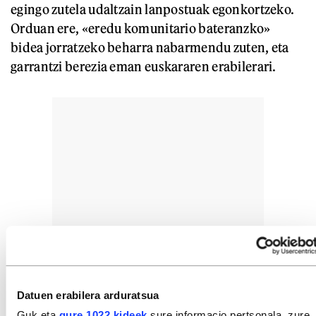
egingo zutela udaltzain lanpostuak egonkortzeko.
Orduan ere, «eredu komunitario bateranzko»
bidea jorratzeko beharra nabarmendu zuten, eta
garrantzi berezia eman euskararen erabilerari.
Datuen erabilera arduratsua
Guk eta
gure 1022 kideek
sure informacio pertsonala, zure