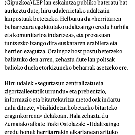
(Gipuzkoa) LEP lan eskaintza publiko bateratu bat
aurkeztu dute, hiru udalerrietako udaltzain
lanpostuak betetzeko. Helburua da «herritarren
beharretara egokitutako udaltzaingo eredu hurbila
eta komunitarioa indartzea», eta prozesuan
funtsezko izango dira euskararen erabilera eta
herrien ezagutza. Oraingoz bost postu betetzeko
baliatuko den arren, zehaztu dute lan poltsak
balioko duela etorkizuneko beharrak asetzeko ere.
Hiru udalek «segurtasun zentralizatu eta
zigortzaileetatik urrundu» eta prebentzio,
informazio eta bitartekaritza metodoak indartu
nahi dituzte, «bizikidetza hobetzeko bitarteko
eraginkorrena» delakoan. Hala zehaztu du
Zumaiako alkate Iñaki Ostolazak: «Udaltzaingo
eredu honek herritarrekin elkarlanean arituko