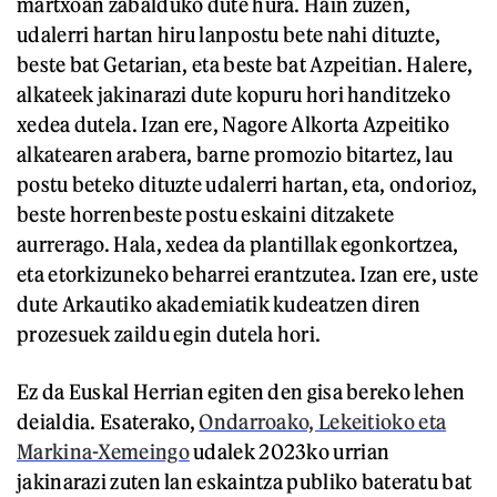
martxoan zabalduko dute hura. Hain zuzen,
udalerri hartan hiru lanpostu bete nahi dituzte,
beste bat Getarian, eta beste bat Azpeitian. Halere,
alkateek jakinarazi dute kopuru hori handitzeko
xedea dutela. Izan ere, Nagore Alkorta Azpeitiko
alkatearen arabera, barne promozio bitartez, lau
postu beteko dituzte udalerri hartan, eta, ondorioz,
beste horrenbeste postu eskaini ditzakete
aurrerago. Hala, xedea da plantillak egonkortzea,
eta etorkizuneko beharrei erantzutea. Izan ere, uste
dute Arkautiko akademiatik kudeatzen diren
prozesuek zaildu egin dutela hori.
Ez da Euskal Herrian egiten den gisa bereko lehen
deialdia. Esaterako,
Ondarroako, Lekeitioko eta
Markina-Xemeingo
udalek 2023ko urrian
jakinarazi zuten lan eskaintza publiko bateratu bat