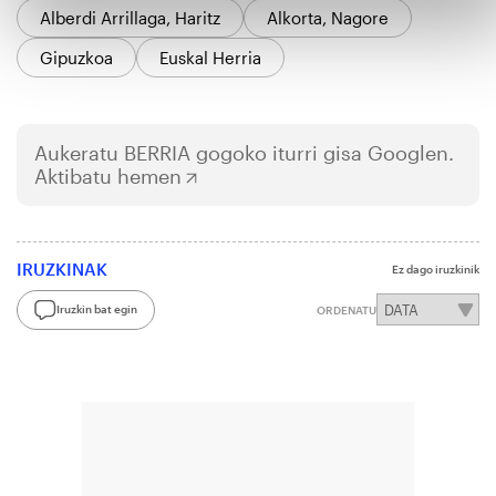
Alberdi Arrillaga, Haritz
Alkorta, Nagore
Gipuzkoa
Euskal Herria
Aukeratu
BERRIA
gogoko iturri gisa Googlen.
Aktibatu hemen
IRUZKINAK
Ez dago iruzkinik
Iruzkin bat egin
ORDENATU