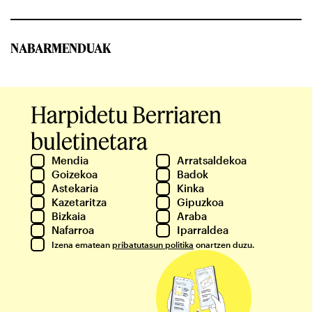
NABARMENDUAK
Harpidetu Berriaren
buletinetara
Mendia
Arratsaldekoa
Goizekoa
Badok
Astekaria
Kinka
Kazetaritza
Gipuzkoa
Bizkaia
Araba
Nafarroa
Iparraldea
Izena ematean
pribatutasun politika
onartzen duzu.