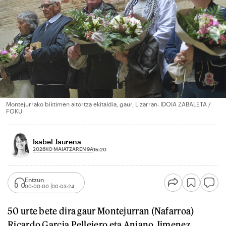
Montejurrako biktimen aitortza ekitaldia, gaur, Lizarran. IDOIA ZABALETA /
FOKU
Isabel Jaurena
2026KO MAIATZAREN 9A
15:20
Entzun
00:00:00
00:03:24
50 urte bete dira gaur Montejurran (Nafarroa)
Ricardo Garcia Pellejero eta Aniano Jimenez