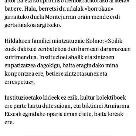
aitortza eta konpromiso demokratikorako ariketa»
bat ere. Hala, berretsi du udalak «borrokan»
jarraituko duela Montejurran orain mende erdi
gertatutakoa argitzeko.
Hildakoen familiei mintzatu zaie Kolmo: «Soilik
zuek dakizue zenbatekoa den barnean daramazuen
sufrimendua. Instituzioei ahalik eta zintzoen
enpatizatzea dagokigu, baita eragindako mina
konpontzea ere, betiere zintzotasunez eta
errespetuz».
Instituzioetako kideek ez ezik, kultur kolektiboek
ere parte hartu dute saioan, eta biktimei Armiarma
Etxeak egindako oparia eman diete, baita loreak
ere.