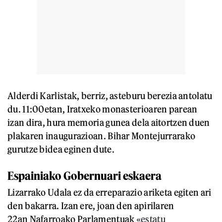
Alderdi Karlistak, berriz, asteburu berezia antolatu
du. 11:00etan, Iratxeko monasterioaren parean
izan dira, hura memoria gunea dela aitortzen duen
plakaren inaugurazioan. Bihar Montejurrarako
gurutze bidea eginen dute.
Espainiako Gobernuari eskaera
Lizarrako Udala ez da erreparazio ariketa egiten ari
den bakarra. Izan ere, joan den apirilaren
22an Nafarroako Parlamentuak
«estatu