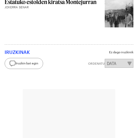
Estatuko estolden kiratsa Montejurran
JOXERRA SENAR
IRUZKINAK
Ez dago iruzkinik
Iruzkin bat egin
ORDENATU