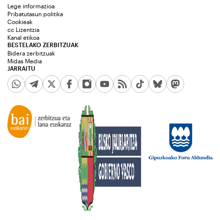
Lege informazioa
Pribatutasun politika
Cookieak
cc Lizentzia
Kanal etikoa
BESTELAKO ZERBITZUAK
Bidera zerbitzuak
Midas Media
JARRAITU