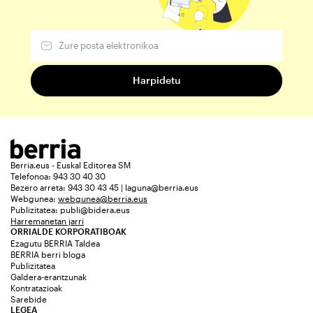
Berria.eus - Euskal Editorea SM
Telefonoa: 943 30 40 30
Bezero arreta: 943 30 43 45 | laguna@berria.eus
Webgunea:
webgunea@berria.eus
Publizitatea:
publi@bidera.eus
Harremanetan jarri
ORRIALDE KORPORATIBOAK
Ezagutu BERRIA Taldea
BERRIA berri bloga
Publizitatea
Galdera-erantzunak
Kontratazioak
Sarebide
LEGEA