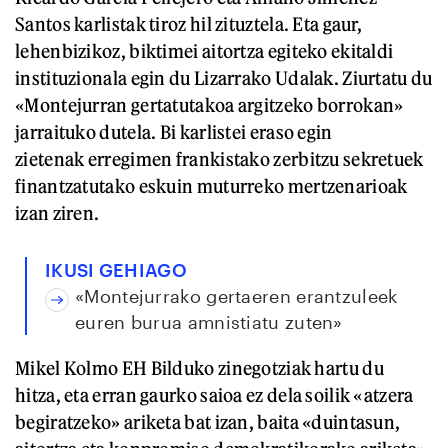
Santos karlistak tiroz hil zituztela. Eta gaur,
lehenbizikoz, biktimei aitortza egiteko ekitaldi
instituzionala egin du Lizarrako Udalak. Ziurtatu du
«Montejurran gertatutakoa argitzeko borrokan»
jarraituko dutela. Bi karlistei eraso egin
zietenak erregimen frankistako zerbitzu sekretuek
finantzatutako eskuin muturreko mertzenarioak
izan ziren.
IKUSI GEHIAGO
«Montejurrako gertaeren erantzuleek
euren burua amnistiatu zuten»
Mikel Kolmo EH Bilduko zinegotziak hartu du
hitza, eta erran gaurko saioa ez dela soilik «atzera
begiratzeko» ariketa bat izan, baita «duintasun,