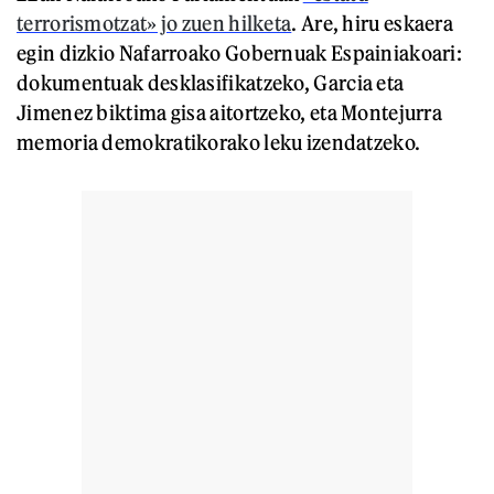
terrorismotzat» jo zuen hilketa
. Are, hiru eskaera
egin dizkio Nafarroako Gobernuak Espainiakoari:
dokumentuak desklasifikatzeko, Garcia eta
Jimenez biktima gisa aitortzeko, eta Montejurra
memoria demokratikorako leku izendatzeko.