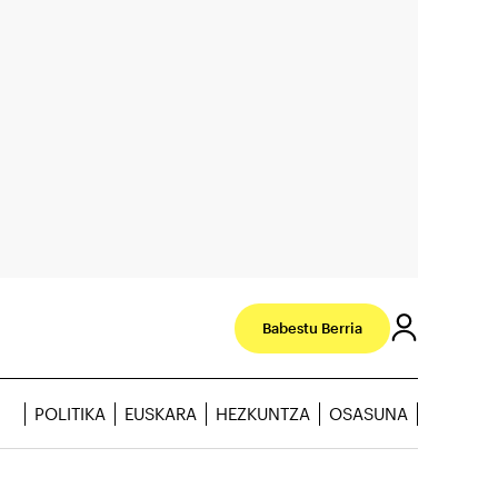
Babestu Berria
POLITIKA
EUSKARA
HEZKUNTZA
OSASUNA