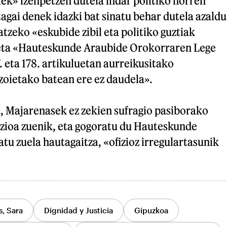
iek» izenpetzen dutela indar politiko horren
gai denek idazki bat sinatu behar dutela azaldu
atzeko «eskubide zibil eta politiko guztiak
 eta «Hauteskunde Araubide Orokorraren Lege
. eta 178. artikuluetan aurreikusitako
zoietako batean ere ez daudela».
, Majarenasek ez zekien sufragio pasiborako
azioa zuenik, eta gogoratu du Hauteskunde
tu zuela hautagaitza, «ofizioz irregulartasunik
, Sara
Dignidad y Justicia
Gipuzkoa