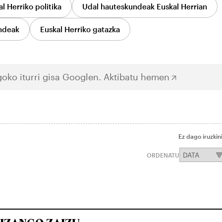
l Herriko politika
Udal hauteskundeak Euskal Herrian
ndeak
Euskal Herriko gatazka
oko iturri gisa Googlen.
Aktibatu hemen
Ez dago iruzkin
ORDENATU