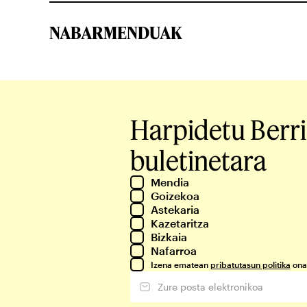
NABARMENDUAK
Harpidetu Berr
buletinetara
Mendia
Goizekoa
Astekaria
Kazetaritza
Bizkaia
Nafarroa
Izena ematean
pribatutasun politika
ona