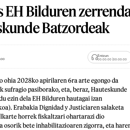
 EH Bilduren zerrendat
skunde Batzordeak
Entzun
:00
00:00:00
00:00:00
o ohia 2028ko apirilaren 6ra arte egongo da
ik sufragio pasiborako, eta, beraz, Hauteskunde
u ezin dela EH Bilduren hautagai izan
oa). Erabakia Dignidad y Justiciaren salaketa
lkarte horrek fiskaltzari ohartarazi dio
 osorik bete inhabilitazioaren zigorra, eta hare