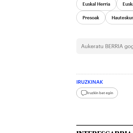
Euskal Herria
Euska
Presoak
Hautesku
Aukeratu
BERRIA
gog
IRUZKINAK
Iruzkin bat egin