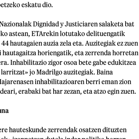
etzeko eskatu dio.
Nazionalak Dignidad y Justiciaren salaketa bat
eko astean, ETArekin lotutako delituengatik
4 hautagaien auzia zela eta. Auzitegiak ez zuen
si hautagaitza horiengatik, eta zerrenda horretan
a. Inhabilitazio zigor osoa bete gabe edukitzea
larritzat» jo Madrilgo auzitegiak. Baina
Majarenasen inhabilitazioaren berri eman zion
ari, erabaki bat har zezan, eta atzo egin zuen.
una
ere hauteskunde zerrendak osatzen dituzten