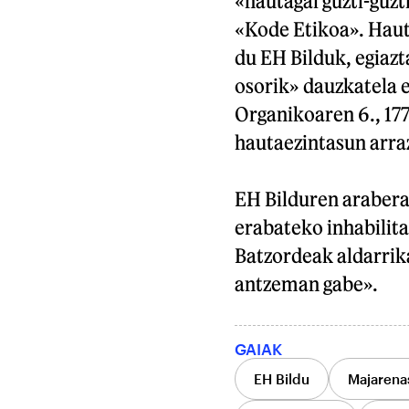
«hautagai guzti-guzt
«Kode Etikoa». Hauta
du EH Bilduk, egiazt
osorik» dauzkatela
Organikoaren 6., 177
hautaezintasun arra
EH Bilduren arabera
erabateko inhabilit
Batzordeak aldarrika
antzeman gabe».
GAIAK
EH Bildu
Majarenas