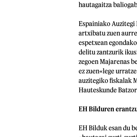
hautagaitza baliogab
Espainiako Auzitegi 
artxibatu zuen aurr
espetxean egondako 4
delitu zantzurik iku
zegoen Majarenas ber
ez zuen«lege urratze 
auzitegiko fiskalak 
Hauteskunde Batzorde
EH Bilduren erantz
EH Bilduk esan du b