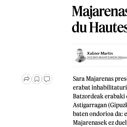
Majarenas
du Haute
Xabier Martin
2023KO MAIATZAREN 26A
00
Sara Majarenas pres
erabat inhabilitatur
Batzordeak erabaki d
Astigarragan (Gipuzk
baten ondorioa da: e
Majarenasek ez duela