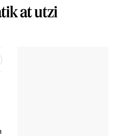
ik at utzi
n