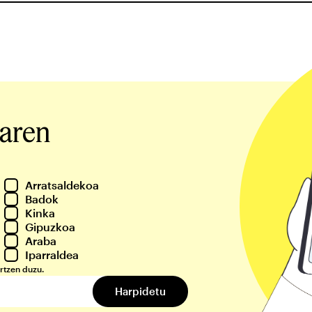
iaren
Arratsaldekoa
Badok
Kinka
Gipuzkoa
Araba
Iparraldea
rtzen duzu.