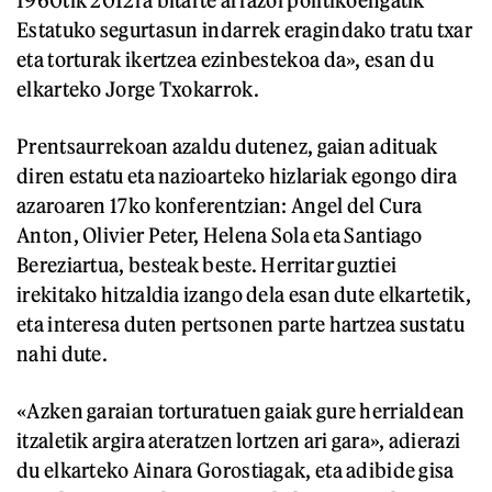
1960tik 2012ra bitarte arrazoi politikoengatik
Estatuko segurtasun indarrek eragindako tratu txar
eta torturak ikertzea ezinbestekoa da», esan du
elkarteko Jorge Txokarrok.
Prentsaurrekoan azaldu dutenez, gaian adituak
diren estatu eta nazioarteko hizlariak egongo dira
azaroaren 17ko konferentzian: Angel del Cura
Anton, Olivier Peter, Helena Sola eta Santiago
Bereziartua, besteak beste. Herritar guztiei
irekitako hitzaldia izango dela esan dute elkartetik,
eta interesa duten pertsonen parte hartzea sustatu
nahi dute.
«Azken garaian torturatuen gaiak gure herrialdean
itzaletik argira ateratzen lortzen ari gara», adierazi
du elkarteko Ainara Gorostiagak, eta adibide gisa