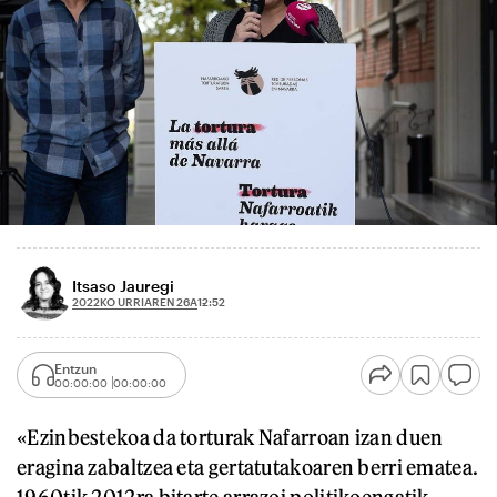
Itsaso Jauregi
2022KO URRIAREN 26A
12:52
Entzun
00:00:00
00:00:00
«Ezinbestekoa da torturak Nafarroan izan duen
eragina zabaltzea eta gertatutakoaren berri ematea.