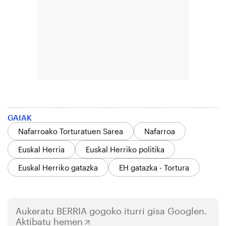
GAIAK
Nafarroako Torturatuen Sarea
Nafarroa
Euskal Herria
Euskal Herriko politika
Euskal Herriko gatazka
EH gatazka - Tortura
Aukeratu
BERRIA
gogoko iturri gisa Googlen.
Aktibatu hemen