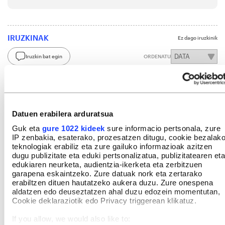
IRUZKINAK
Ez dago iruzkinik
Iruzkin bat egin
ORDENATU
Datuen erabilera arduratsua
Guk eta
gure 1022 kideek
sure informacio pertsonala, zure
IP zenbakia, esaterako, prozesatzen ditugu, cookie bezalak
teknologiak erabiliz eta zure gailuko informazioak azitzen
dugu publizitate eta eduki pertsonalizatua, publizitatearen eta
edukiaren neurketa, audientzia-ikerketa eta zerbitzuen
garapena eskaintzeko. Zure datuak nork eta zertarako
erabiltzen dituen hautatzeko aukera duzu. Zure onespena
aldatzen edo deuseztatzen ahal duzu edozein momentutan,
Cookie deklaraziotik edo Privacy triggerean klikatuz.
If you allow, we would also like to: