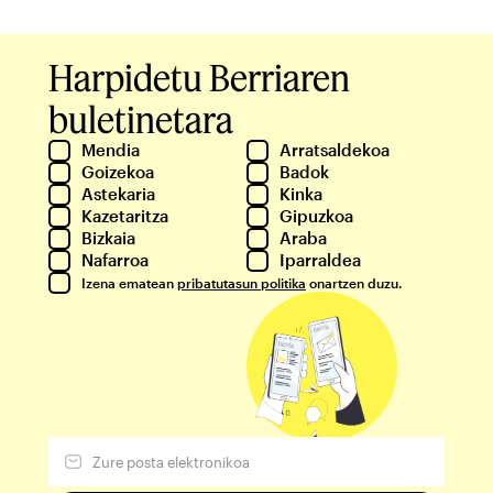
Harpidetu Berriaren
buletinetara
Mendia
Arratsaldekoa
Goizekoa
Badok
Astekaria
Kinka
Kazetaritza
Gipuzkoa
Bizkaia
Araba
Nafarroa
Iparraldea
Izena ematean
pribatutasun politika
onartzen duzu.