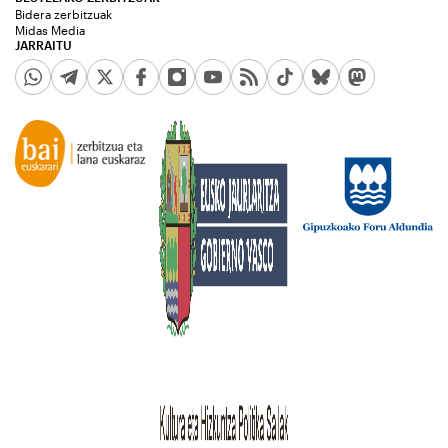
Bidera zerbitzuak
Midas Media
JARRAITU