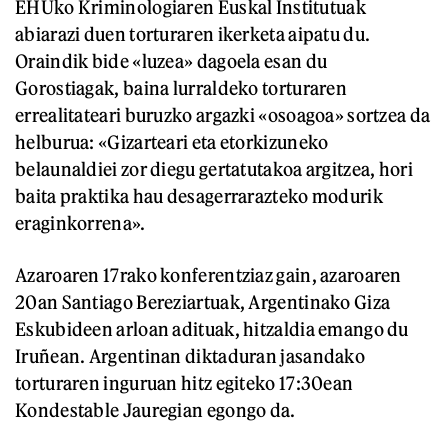
EHUko Kriminologiaren Euskal Institutuak
abiarazi duen torturaren ikerketa aipatu du.
Oraindik bide «luzea» dagoela esan du
Gorostiagak, baina lurraldeko torturaren
errealitateari buruzko argazki «osoagoa» sortzea da
helburua: «Gizarteari eta etorkizuneko
belaunaldiei zor diegu gertatutakoa argitzea, hori
baita praktika hau desagerrarazteko modurik
eraginkorrena».
Azaroaren 17rako konferentziaz gain, azaroaren
20an Santiago Bereziartuak, Argentinako Giza
Eskubideen arloan adituak, hitzaldia emango du
Iruñean. Argentinan diktaduran jasandako
torturaren inguruan hitz egiteko 17:30ean
Kondestable Jauregian egongo da.