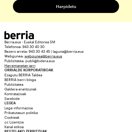
Berria.eus - Euskal Editorea SM
Telefonoa: 943 30 40 30
Bezero arreta: 943 30 43 45 | laguna@berria.eus
Webgunea:
webgunea@berria.eus
Publizitatea:
publi@bidera.eus
Harremanetan jarri
ORRIALDE KORPORATIBOAK
Ezagutu BERRIA Taldea
BERRIA berri bloga
Publizitatea
Galdera-erantzunak
Kontratazioak
Sarebide
LEGEA
Lege informazioa
Pribatutasun politika
Cookieak
cc Lizentzia
Kanal etikoa
BESTELAKO ZERBITZUAK