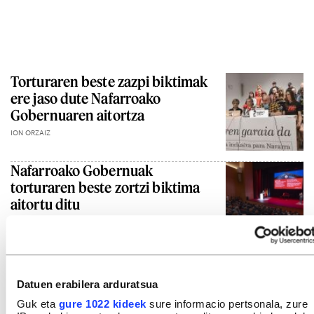
Torturaren beste zazpi biktimak
ere jaso dute Nafarroako
Gobernuaren aitortza
ION ORZAIZ
Nafarroako Gobernuak
torturaren beste zortzi biktima
aitortu ditu
IOSU ALBERDI
Nafarroako Gobernuak
torturaren beste zazpi biktima
Datuen erabilera arduratsua
aitortu ditu
Guk eta
gure 1022 kideek
sure informacio pertsonala, zure
IOSU ALBERDI