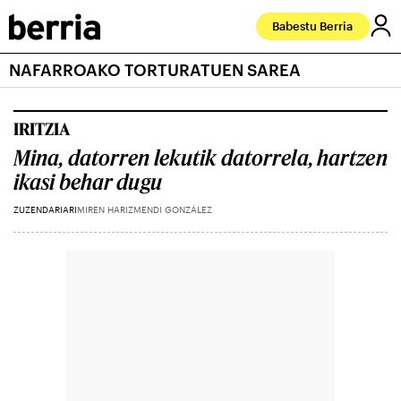
Babestu Berria
NAFARROAKO TORTURATUEN SAREA
IRITZIA
Mina, datorren lekutik datorrela, hartzen
ikasi behar dugu
ZUZENDARIARI
MIREN HARIZMENDI GONZÁLEZ