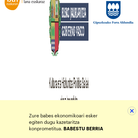
Zure babes ekonomikoari esker
egiten dugu kazetaritza
konprometitua.
BABESTU
BERRIA