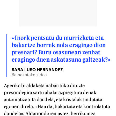
«Inork pentsatu du murrizketa eta
bakartze horrek nola eragingo dion
presoari? Buru osasunean zenbat
eragingo duen askatasuna galtzeak?»
SARA LUSO HERNANDEZ
Salhaketako kidea
Ageriko bi aldaketa nabarituko dituzte
presondegira sartu ahala: azpiegitura denak
automatizatuta daudela, eta kristalak tindatuta
egonen direla. «Hau da, bakartuta eta kontrolatuta
daudela». Aldanondoren ustez, berrikuntza