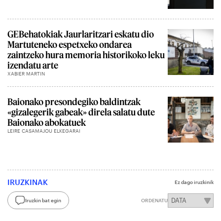
GEBehatokiak Jaurlaritzari eskatu dio
Martuteneko espetxeko ondarea
zaintzeko hura memoria historikoko leku
izendatu arte
XABIER MARTIN
Baionako presondegiko baldintzak
«gizalegerik gabeak» direla salatu dute
Baionako abokatuek
LEIRE CASAMAJOU ELKEGARAI
IRUZKINAK
Ez dago iruzkinik
Iruzkin bat egin
ORDENATU