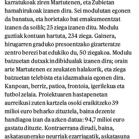
karratukoak ziren Martutenen, eta Zubietan
hamahirukoak izanen dira. Sei modulutan egonen
da banatua, eta horietako bat emakumeentzat
izanen da soilik; 25 ziega izanen ditu. Modulu
guztiak kontuan hartuta, 234 ziega. Gainera,
hirugarren graduko presoentzako gizarteratze
zentro berezi bat edukiko du, 50 ziegakoa. Modulu
batzuetan dutxak indibidualak izanen dira; orain
arte Martutenen ez zeukaten halakorik, eta ziega
batzuetan telebista eta idazmahaia egonen dira.
Kanpoan, berriz, patioa, frontoia, igerilekua eta
futbol zelaia. Proiektuaren hastapenetan
aurreikusi zuten kartzela osoki eraikitzeko 39
milioi euro beharko zituztela, baina dezente
handiagoa izan da azken datua: 94,7 milioi euro
gastatu dituzte. Kontraerrana dirudi, baina,
askatasunerako neurriak ezarriagatik, askatasuna