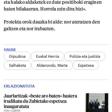
eta halako aldaketek ez dute positiboki eraginen
haien bilakaeran. Horrela ezin dira bizi».
Proiektu orok dauzka bi alde: nor ateratzen den
galtzen eta nor irabazten.
GAIAK
Gipuzkoa
Euskal Herria
Polizia eta justizia
Salhaketa
Aldanondo, Marta
Espetxea
ERLAZIONATUTA
Jaurlaritzak «beste aro baten» hasiera
irudikatu du Zubietako espetxea
inauguratuta
IOSU ALBERDI