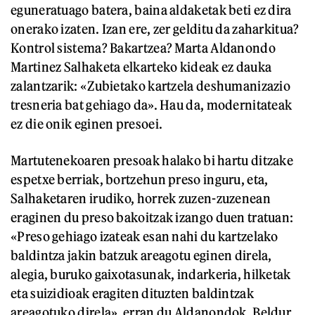
eguneratuago batera, baina aldaketak beti ez dira
onerako izaten. Izan ere, zer gelditu da zaharkitua?
Kontrol sistema? Bakartzea? Marta Aldanondo
Martinez Salhaketa elkarteko kideak ez dauka
zalantzarik: «Zubietako kartzela deshumanizazio
tresneria bat gehiago da». Hau da, modernitateak
ez die onik eginen presoei.
Martutenekoaren presoak halako bi hartu ditzake
espetxe berriak, bortzehun preso inguru, eta,
Salhaketaren irudiko, horrek zuzen-zuzenean
eraginen du preso bakoitzak izango duen tratuan:
«Preso gehiago izateak esan nahi du kartzelako
baldintza jakin batzuk areagotu eginen direla,
alegia, buruko gaixotasunak, indarkeria, hilketak
eta suizidioak eragiten dituzten baldintzak
areagotuko direla», erran du Aldanondok. Beldur