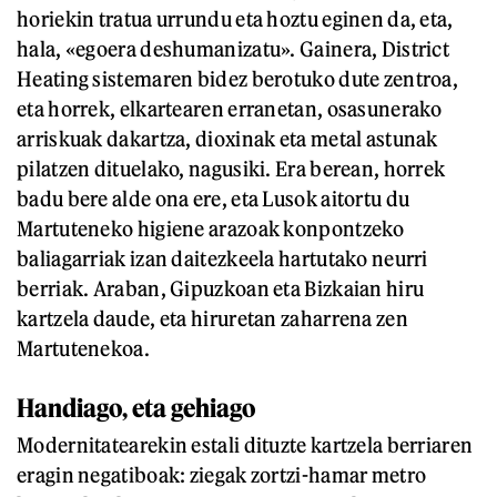
horiekin tratua urrundu eta hoztu eginen da, eta,
hala, «egoera deshumanizatu». Gainera, District
Heating sistemaren bidez berotuko dute zentroa,
eta horrek, elkartearen erranetan, osasunerako
arriskuak dakartza, dioxinak eta metal astunak
pilatzen dituelako, nagusiki. Era berean, horrek
badu bere alde ona ere, eta Lusok aitortu du
Martuteneko higiene arazoak konpontzeko
baliagarriak izan daitezkeela hartutako neurri
berriak. Araban, Gipuzkoan eta Bizkaian hiru
kartzela daude, eta hiruretan zaharrena zen
Martutenekoa.
Handiago, eta gehiago
Modernitatearekin estali dituzte kartzela berriaren
eragin negatiboak: ziegak zortzi-hamar metro