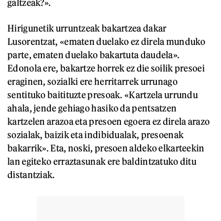
galtzeak?».
Hirigunetik urruntzeak bakartzea dakar
Lusorentzat, «ematen duelako ez direla munduko
parte, ematen duelako bakartuta daudela».
Edonola ere, bakartze horrek ez die soilik presoei
eraginen, sozialki ere herritarrek urrunago
sentituko baitituzte presoak. «Kartzela urrundu
ahala, jende gehiago hasiko da pentsatzen
kartzelen arazoa eta presoen egoera ez direla arazo
sozialak, baizik eta indibidualak, presoenak
bakarrik». Eta, noski, presoen aldeko elkarteekin
lan egiteko erraztasunak ere baldintzatuko ditu
distantziak.