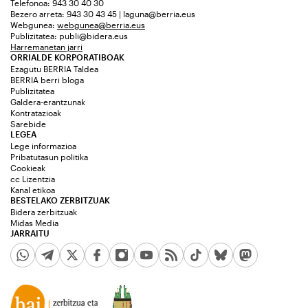
Telefonoa: 943 30 40 30
Bezero arreta: 943 30 43 45 | laguna@berria.eus
Webgunea:
webgunea@berria.eus
Publizitatea:
publi@bidera.eus
Harremanetan jarri
ORRIALDE KORPORATIBOAK
Ezagutu BERRIA Taldea
BERRIA berri bloga
Publizitatea
Galdera-erantzunak
Kontratazioak
Sarebide
LEGEA
Lege informazioa
Pribatutasun politika
Cookieak
cc Lizentzia
Kanal etikoa
BESTELAKO ZERBITZUAK
Bidera zerbitzuak
Midas Media
JARRAITU