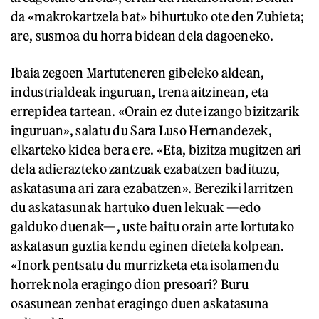
da «makrokartzela bat» bihurtuko ote den Zubieta;
are, susmoa du horra bidean dela dagoeneko.
Ibaia zegoen Martuteneren gibeleko aldean,
industrialdeak inguruan, trena aitzinean, eta
errepidea tartean. «Orain ez dute izango bizitzarik
inguruan», salatu du Sara Luso Hernandezek,
elkarteko kidea bera ere. «Eta, bizitza mugitzen ari
dela adierazteko zantzuak ezabatzen badituzu,
askatasuna ari zara ezabatzen». Bereziki larritzen
du askatasunak hartuko duen lekuak —edo
galduko duenak—, uste baitu orain arte lortutako
askatasun guztia kendu eginen dietela kolpean.
«Inork pentsatu du murrizketa eta isolamendu
horrek nola eragingo dion presoari? Buru
osasunean zenbat eragingo duen askatasuna