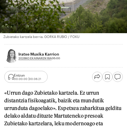
Zubietako kartzela berria. GORKA RUBIO / FOKU
Iratxe Muxika Karrion
2026KO EKAINAREN 16A
05:00
Entzun
00:00:00
00:06:21
«Urrun dago Zubietako kartzela. Ez urrun
distantzia fisikoagatik, baizik eta mundutik
urrunduta dagoelako». Espetxea zaharkitua gelditu
delako aldatu dituzte Martuteneko presoak
Zubietako kartzelara, leku modernoago eta