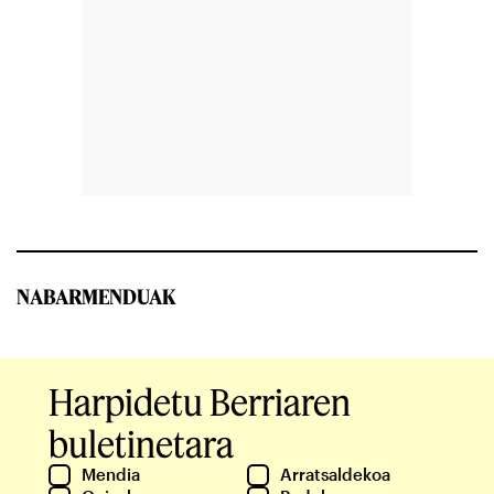
NABARMENDUAK
Harpidetu Berriaren
buletinetara
Mendia
Arratsaldekoa