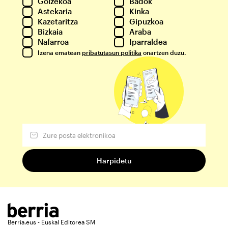
Goizekoa
Badok
Astekaria
Kinka
Kazetaritza
Gipuzkoa
Bizkaia
Araba
Nafarroa
Iparraldea
Izena ematean
pribatutasun politika
onartzen duzu.
Berria.eus - Euskal Editorea SM