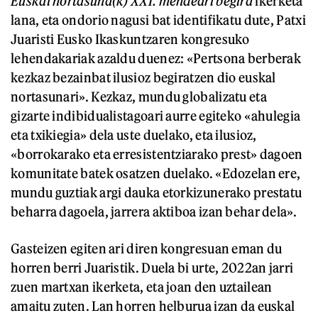
Euskal nortasuna(k) XXI. mendeari begira
ikerketa
lana, eta ondorio nagusi bat identifikatu dute, Patxi
Juaristi Eusko Ikaskuntzaren kongresuko
lehendakariak azaldu duenez: «Pertsona berberak
kezkaz bezainbat ilusioz begiratzen dio euskal
nortasunari». Kezkaz, mundu globalizatu eta
gizarte indibidualistagoari aurre egiteko «ahulegia
eta txikiegia» dela uste duelako, eta ilusioz,
«borrokarako eta erresistentziarako prest» dagoen
komunitate batek osatzen duelako. «Edozelan ere,
mundu guztiak argi dauka etorkizunerako prestatu
beharra dagoela, jarrera aktiboa izan behar dela».
Gasteizen egiten ari diren kongresuan eman du
horren berri Juaristik. Duela bi urte, 2022an jarri
zuen martxan ikerketa, eta joan den uztailean
amaitu zuten. Lan horren helburua izan da euskal