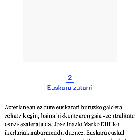
2
Euskara zutarri
Azterlanean ez dute euskarari buruzko galdera
zehatzik egin, baina hizkuntzaren gaia «zentralitate
osoz» azaleratu da, Jose Inazio Marko EHUko
ikerlariak nabarmendu duenez. Euskara euskal