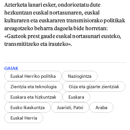
Azterketa lanari esker, ondorioztatu dute
hezkuntzan euskal nortasunaren, euskal
kulturaren eta euskararen transmisiorako politikak
areagotzeko beharra dagoela bide horretan:
«Gazteok prest gaude euskal nortasunari eusteko,
transmititzeko eta irauteko».
GAIAK
Euskal Herriko politika
Naziogintza
Zientzia eta teknologia
Giza eta gizarte zientziak
Euskara eta hizkuntzak
Euskara
Eusko Ikaskuntza
Juaristi, Patxi
Araba
Euskal Herria