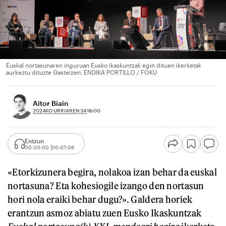
Euskal nortasunaren inguruan Eusko ikaskuntzak egin dituen ikerketak
aurkeztu dituzte Gasteizen. ENDIKA PORTILLO / FOKU
Aitor Biain
2024KO URRIAREN 3A
16:00
Entzun
00:00:00
00:07:06
«Etorkizunera begira, nolakoa izan behar da euskal
nortasuna? Eta kohesiogile izango den nortasun
hori nola eraiki behar dugu?». Galdera horiek
erantzun asmoz abiatu zuen Eusko Ikaskuntzak