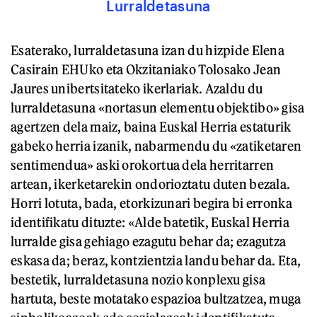
Lurraldetasuna
Esaterako, lurraldetasuna izan du hizpide Elena
Casirain EHUko eta Okzitaniako Tolosako Jean
Jaures unibertsitateko ikerlariak. Azaldu du
lurraldetasuna «nortasun elementu objektibo» gisa
agertzen dela maiz, baina Euskal Herria estaturik
gabeko herria izanik, nabarmendu du «zatiketaren
sentimendua» aski orokortua dela herritarren
artean, ikerketarekin ondorioztatu duten bezala.
Horri lotuta, bada, etorkizunari begira bi erronka
identifikatu dituzte: «Alde batetik, Euskal Herria
lurralde gisa gehiago ezagutu behar da; ezagutza
eskasa da; beraz, kontzientzia landu behar da. Eta,
bestetik, lurraldetasuna nozio konplexu gisa
hartuta, beste motatako espazioa bultzatzea, muga