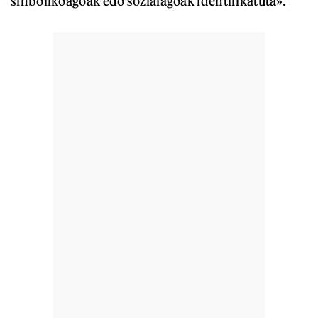
sinbolikoagoak edo sozialagoak identifikatuta».