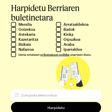
Harpidetu Berriaren
buletinetara
Mendia
Arratsaldekoa
Goizekoa
Badok
Astekaria
Kinka
Kazetaritza
Gipuzkoa
Bizkaia
Araba
Nafarroa
Iparraldea
Izena ematean
pribatutasun politika
onartzen duzu.