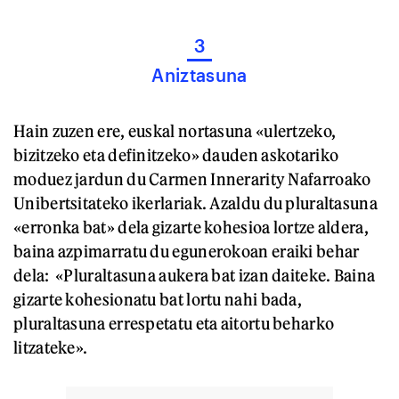
3
Aniztasuna
Hain zuzen ere, euskal nortasuna «ulertzeko,
bizitzeko eta definitzeko» dauden askotariko
moduez jardun du Carmen Innerarity Nafarroako
Unibertsitateko ikerlariak. Azaldu du pluraltasuna
«erronka bat» dela gizarte kohesioa lortze aldera,
baina azpimarratu du egunerokoan eraiki behar
dela: «Pluraltasuna aukera bat izan daiteke. Baina
gizarte kohesionatu bat lortu nahi bada,
pluraltasuna errespetatu eta aitortu beharko
litzateke».