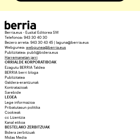
Berria.eus - Euskal Editorea SM
Telefonoa: 943 30 40 30
Bezero arreta: 943 30 43 45 | laguna@berria.eus
Webgunea:
webgunea@berria.eus
Publizitatea:
publi@bidera.eus
Harremanetan jarri
ORRIALDE KORPORATIBOAK
Ezagutu BERRIA Taldea
BERRIA berri bloga
Publizitatea
Galdera-erantzunak
Kontratazioak
Sarebide
LEGEA
Lege informazioa
Pribatutasun politika
Cookieak
cc Lizentzia
Kanal etikoa
BESTELAKO ZERBITZUAK
Bidera zerbitzuak
Midas Media