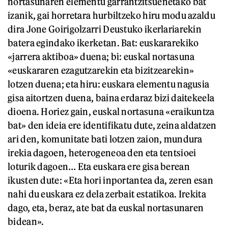
nortasunaren elementu garrantzitsuenetako bat
izanik, gai horretara hurbiltzeko hiru modu azaldu
dira Jone Goirigolzarri Deustuko ikerlariarekin
batera egindako ikerketan. Bat: euskararekiko
«jarrera aktiboa» duena; bi: euskal nortasuna
«euskararen ezagutzarekin eta bizitzearekin»
lotzen duena; eta hiru: euskara elementu nagusia
gisa aitortzen duena, baina erdaraz bizi daitekeela
dioena. Horiez gain, euskal nortasuna «eraikuntza
bat» den ideia ere identifikatu dute, zeina aldatzen
ari den, komunitate bati lotzen zaion, mundura
irekia dagoen, heterogeneoa den eta tentsioei
loturik dagoen… Eta euskara ere gisa berean
ikusten dute: «Eta hori inportantea da, zeren esan
nahi du euskara ez dela zerbait estatikoa. Irekita
dago, eta, beraz, ate bat da euskal nortasunaren
bidean».