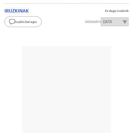
IRUZKINAK
Ez dago iruzkinik
Iruzkin bat egin
ORDENATU