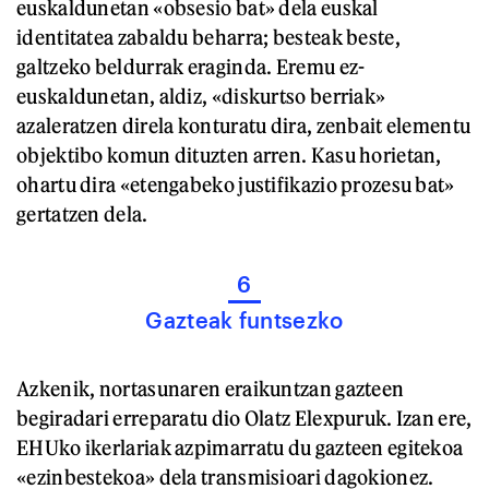
euskaldunetan «obsesio bat» dela euskal
identitatea zabaldu beharra; besteak beste,
galtzeko beldurrak eraginda. Eremu ez-
euskaldunetan, aldiz, «diskurtso berriak»
azaleratzen direla konturatu dira, zenbait elementu
objektibo komun dituzten arren. Kasu horietan,
ohartu dira «etengabeko justifikazio prozesu bat»
gertatzen dela.
6
Gazteak funtsezko
Azkenik, nortasunaren eraikuntzan gazteen
begiradari erreparatu dio Olatz Elexpuruk. Izan ere,
EHUko ikerlariak azpimarratu du gazteen egitekoa
«ezinbestekoa» dela transmisioari dagokionez.