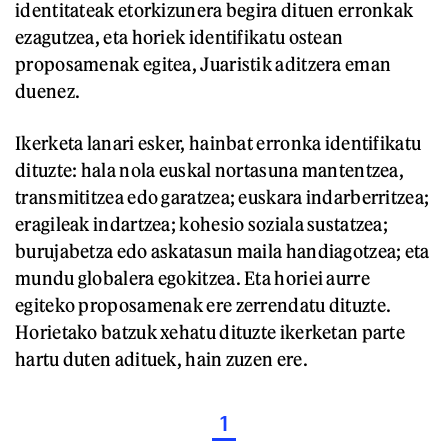
identitateak etorkizunera begira dituen erronkak
ezagutzea, eta horiek identifikatu ostean
proposamenak egitea, Juaristik aditzera eman
duenez.
Ikerketa lanari esker, hainbat erronka identifikatu
dituzte: hala nola euskal nortasuna mantentzea,
transmititzea edo garatzea; euskara indarberritzea;
eragileak indartzea; kohesio soziala sustatzea;
burujabetza edo askatasun maila handiagotzea; eta
mundu globalera egokitzea. Eta horiei aurre
egiteko proposamenak ere zerrendatu dituzte.
Horietako batzuk xehatu dituzte ikerketan parte
hartu duten adituek, hain zuzen ere.
1