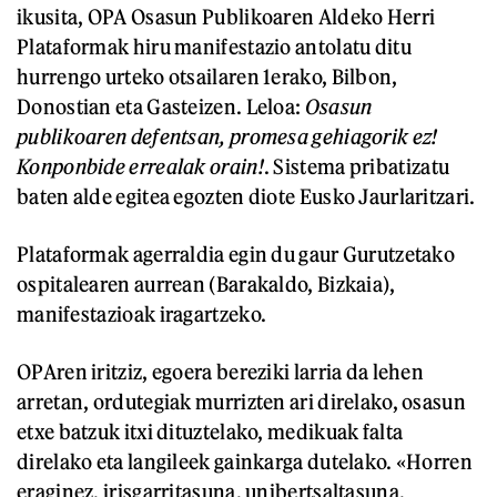
ikusita, OPA Osasun Publikoaren Aldeko Herri
Plataformak hiru manifestazio antolatu ditu
hurrengo urteko otsailaren 1erako, Bilbon,
Donostian eta Gasteizen. Leloa:
Osasun
publikoaren defentsan, promesa gehiagorik ez!
Konponbide errealak orain!
. Sistema pribatizatu
baten alde egitea egozten diote Eusko Jaurlaritzari.
Plataformak agerraldia egin du gaur Gurutzetako
ospitalearen aurrean (Barakaldo, Bizkaia),
manifestazioak iragartzeko.
OPAren iritziz, egoera bereziki larria da lehen
arretan, ordutegiak murrizten ari direlako, osasun
etxe batzuk itxi dituztelako, medikuak falta
direlako eta langileek gainkarga dutelako. «Horren
eraginez, irisgarritasuna, unibertsaltasuna,