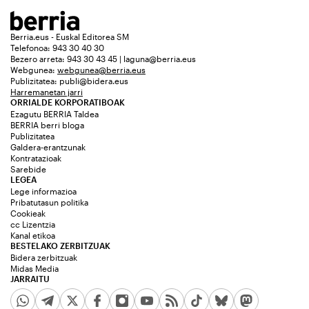
Berria.eus - Euskal Editorea SM
Telefonoa: 943 30 40 30
Bezero arreta: 943 30 43 45 | laguna@berria.eus
Webgunea:
webgunea@berria.eus
Publizitatea:
publi@bidera.eus
Harremanetan jarri
ORRIALDE KORPORATIBOAK
Ezagutu BERRIA Taldea
BERRIA berri bloga
Publizitatea
Galdera-erantzunak
Kontratazioak
Sarebide
LEGEA
Lege informazioa
Pribatutasun politika
Cookieak
cc Lizentzia
Kanal etikoa
BESTELAKO ZERBITZUAK
Bidera zerbitzuak
Midas Media
JARRAITU