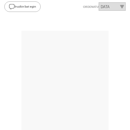
Iruzkin bat egin
ORDENATU