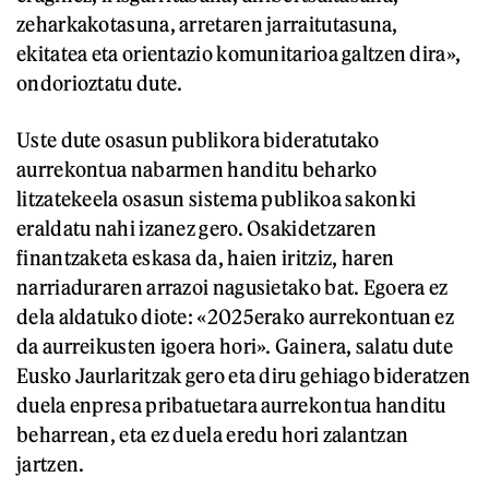
zeharkakotasuna, arretaren jarraitutasuna,
ekitatea eta orientazio komunitarioa galtzen dira»,
ondorioztatu dute.
Uste dute osasun publikora bideratutako
aurrekontua nabarmen handitu beharko
litzatekeela osasun sistema publikoa sakonki
eraldatu nahi izanez gero. Osakidetzaren
finantzaketa eskasa da, haien iritziz, haren
narriaduraren arrazoi nagusietako bat. Egoera ez
dela aldatuko diote: «2025erako aurrekontuan ez
da aurreikusten igoera hori». Gainera, salatu dute
Eusko Jaurlaritzak gero eta diru gehiago bideratzen
duela enpresa pribatuetara aurrekontua handitu
beharrean, eta ez duela eredu hori zalantzan
jartzen.