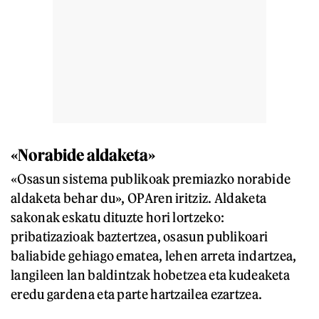
«Norabide aldaketa»
«Osasun sistema publikoak premiazko norabide
aldaketa behar du», OPAren iritziz. Aldaketa
sakonak eskatu dituzte hori lortzeko:
pribatizazioak baztertzea, osasun publikoari
baliabide gehiago ematea, lehen arreta indartzea,
langileen lan baldintzak hobetzea eta kudeaketa
eredu gardena eta parte hartzailea ezartzea.