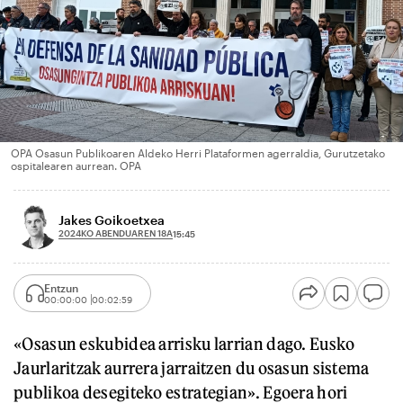
OPA Osasun Publikoaren Aldeko Herri Plataformen agerraldia, Gurutzetako
ospitalearen aurrean. OPA
Jakes Goikoetxea
2024KO ABENDUAREN 18A
15:45
Entzun
00:00:00
00:02:59
«Osasun eskubidea arrisku larrian dago. Eusko
Jaurlaritzak aurrera jarraitzen du osasun sistema
publikoa desegiteko estrategian». Egoera hori