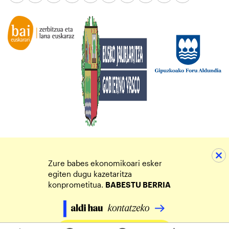
Zure babes ekonomikoari esker
egiten dugu kazetaritza
konprometitua.
BABESTU BERRIA