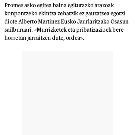
Promes asko egitea baina egiturazko arazoak
konpontzeko ekintza zehatzik ez gauzatzea egotzi
diote Alberto Martinez Eusko Jaurlaritzako Osasun
sailburuari. «Murrizketek eta pribatizazioek bere
horretan jarraitzen dute, ordea».