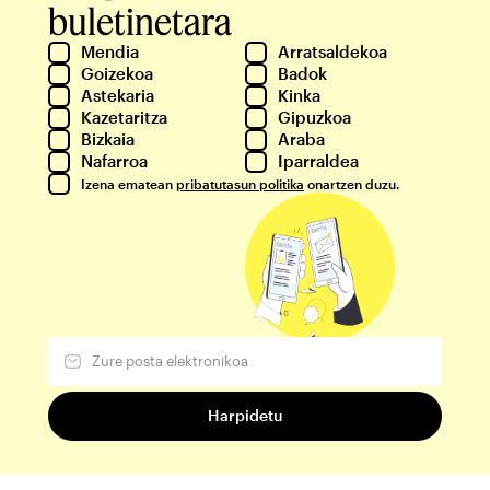
buletinetara
Mendia
Arratsaldekoa
Goizekoa
Badok
Astekaria
Kinka
Kazetaritza
Gipuzkoa
Bizkaia
Araba
Nafarroa
Iparraldea
Izena ematean
pribatutasun politika
onartzen duzu.