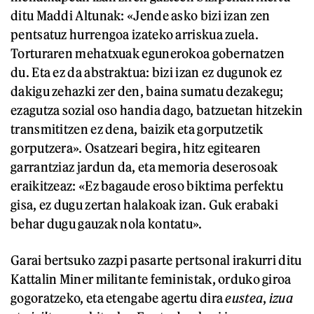
ditu Maddi Altunak: «Jende asko bizi izan zen
pentsatuz hurrengoa izateko arriskua zuela.
Torturaren mehatxuak egunerokoa gobernatzen
du. Eta ez da abstraktua: bizi izan ez dugunok ez
dakigu zehazki zer den, baina sumatu dezakegu;
ezagutza sozial oso handia dago, batzuetan hitzekin
transmititzen ez dena, baizik eta gorputzetik
gorputzera». Osatzeari begira, hitz egitearen
garrantziaz jardun da, eta memoria deserosoak
eraikitzeaz: «Ez bagaude eroso biktima perfektu
gisa, ez dugu zertan halakoak izan. Guk erabaki
behar dugu gauzak nola kontatu».
Garai bertsuko zazpi pasarte pertsonal irakurri ditu
Kattalin Miner militante feministak, orduko giroa
gogoratzeko, eta etengabe agertu dira
eustea
,
izua