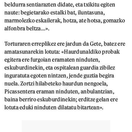
beldurra sentiarazten didate, eta txikitu egiten
naute: begietarako estalki bat, iluntasuna,
marmolezko eskailerak, hotza, ate hotsa, gomazko
alfonbra beltza...».
Torturaren erreplikez ere jardun da Gete, batez ere
amatasunarekin lotuta: «Haurdunaldiko probak
egitera ere furgoian eramaten ninduten,
eskuburdinekin, eta ospitalean guardia zibilez
inguratuta egoten nintzen, jende guztia begira
nuela. Zortzi hilabeteko haurdun nengoela,
Picassentera eraman ninduten, anbulantzian,
baina berriro eskuburdinekin; erditze gelan ere
lotuta eduki ninduten dilatatu bitartean».