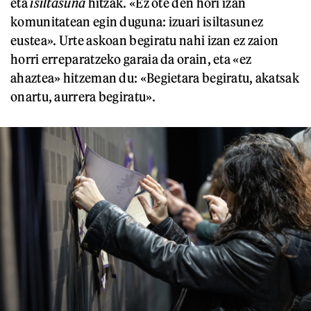
eta
isiltasuna
hitzak. «Ez ote den hori izan
komunitatean egin duguna: izuari isiltasunez
eustea». Urte askoan begiratu nahi izan ez zaion
horri erreparatzeko garaia da orain, eta «ez
ahaztea» hitzeman du: «Begietara begiratu, akatsak
onartu, aurrera begiratu».