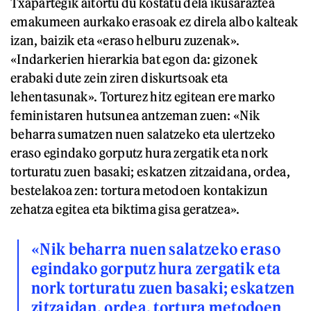
Txapartegik aitortu du kostatu dela ikusaraztea
emakumeen aurkako erasoak ez direla albo kalteak
izan, baizik eta «eraso helburu zuzenak».
«Indarkerien hierarkia bat egon da: gizonek
erabaki dute zein ziren diskurtsoak eta
lehentasunak». Torturez hitz egitean ere marko
feministaren hutsunea antzeman zuen: «Nik
beharra sumatzen nuen salatzeko eta ulertzeko
eraso egindako gorputz hura zergatik eta nork
torturatu zuen basaki; eskatzen zitzaidana, ordea,
bestelakoa zen: tortura metodoen kontakizun
zehatza egitea eta biktima gisa geratzea».
«Nik beharra nuen salatzeko eraso
egindako gorputz hura zergatik eta
nork torturatu zuen basaki; eskatzen
zitzaidan, ordea, tortura metodoen