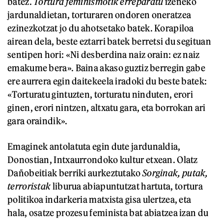
batez.
Tortura feminismotik erreparatu
izeneko
jardunaldietan, torturaren ondoren oneratzea
ezinezkotzat jo du ahotsetako batek. Korapiloa
airean dela, beste eztarri batek berretsi du segituan
sentipen hori: «Ni desberdina naiz orain: ez naiz
emakume bera». Baina akaso guztiz berregin gabe
ere aurrera egin daitekeela iradoki du beste batek:
«Torturatu gintuzten, torturatu ninduten, erori
ginen, erori nintzen, altxatu gara, eta borrokan ari
gara oraindik».
Emaginek antolatuta egin dute jardunaldia,
Donostian, Intxaurrondoko kultur etxean. Olatz
Dañobeitiak berriki aurkeztutako
Sorginak, putak,
terroristak
liburua abiapuntutzat hartuta, tortura
politikoa indarkeria matxista gisa ulertzea, eta
hala, osatze prozesu feminista bat abiatzea izan du