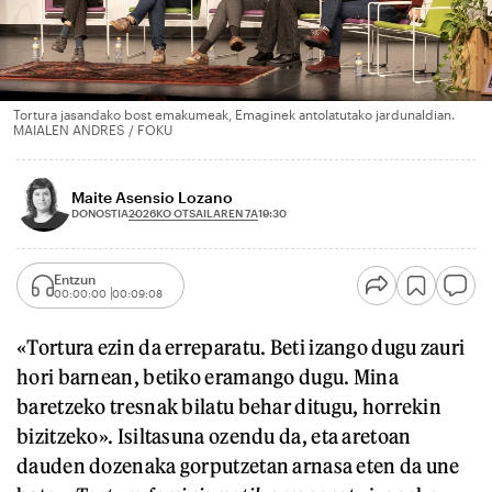
Tortura jasandako bost emakumeak, Emaginek antolatutako jardunaldian.
MAIALEN ANDRES / FOKU
Maite Asensio Lozano
2026KO OTSAILAREN 7A
DONOSTIA
19:30
Entzun
00:00:00
00:09:08
«Tortura ezin da erreparatu. Beti izango dugu zauri
hori barnean, betiko eramango dugu. Mina
baretzeko tresnak bilatu behar ditugu, horrekin
bizitzeko». Isiltasuna ozendu da, eta aretoan
dauden dozenaka gorputzetan arnasa eten da une