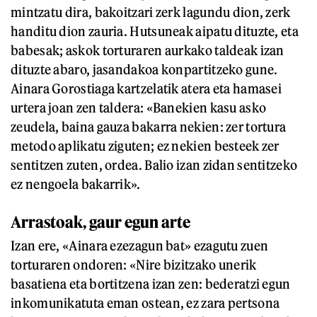
mintzatu dira, bakoitzari zerk lagundu dion, zerk
handitu dion zauria. Hutsuneak aipatu dituzte, eta
babesak; askok torturaren aurkako taldeak izan
dituzte abaro, jasandakoa konpartitzeko gune.
Ainara Gorostiaga kartzelatik atera eta hamasei
urtera joan zen taldera: «Banekien kasu asko
zeudela, baina gauza bakarra nekien: zer tortura
metodo aplikatu ziguten; ez nekien besteek zer
sentitzen zuten, ordea. Balio izan zidan sentitzeko
ez nengoela bakarrik».
Arrastoak, gaur egun arte
Izan ere, «Ainara ezezagun bat» ezagutu zuen
torturaren ondoren: «Nire bizitzako unerik
basatiena eta bortitzena izan zen: bederatzi egun
inkomunikatuta eman ostean, ez zara pertsona