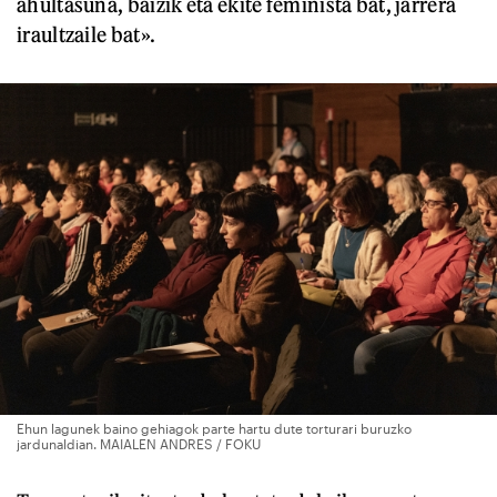
ahultasuna, baizik eta ekite feminista bat, jarrera
iraultzaile bat».
Ehun lagunek baino gehiagok parte hartu dute torturari buruzko
jardunaldian. MAIALEN ANDRES / FOKU