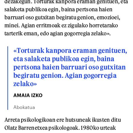
dezakegun. Torturak kanpora eraman genituen, eta
salaketa publikoa egin, baina pertsona haien
barruari oso gutxitan begiratu genion, emozioei,
minei. Agian erritmoak ez zigulako horretarako
tarterik eman, edo agian gogorregia zelako».
«Torturak kanpora eraman genituen,
eta salaketa publikoa egin, baina
pertsona haien barruari oso gutxitan
begiratu genion. Agian gogorregia
zelako»
AMAIA IZKO
Abokatua
Arreta psikologikoan ere hutsuneak ikusten ditu
Olatz Barrenetxea psikologoak. 1980ko urteak