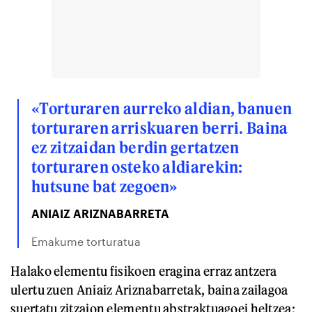
«Torturaren aurreko aldian, banuen
torturaren arriskuaren berri. Baina
ez zitzaidan berdin gertatzen
torturaren osteko aldiarekin:
hutsune bat zegoen»
ANIAIZ ARIZNABARRETA
Emakume torturatua
Halako elementu fisikoen eragina erraz antzera
ulertu zuen Aniaiz Ariznabarretak, baina zailagoa
suertatu zitzaion elementu abstraktuagoei heltzea: