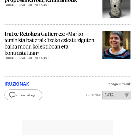
GURUTZE IZAGIRRE INTXAUSPE
Iratxe Retolaza Gutierrez:
«Marko
feminista bat eraikitzeko eskatu ziguten,
baina modu kolektiboan eta
kontrastatuan»
GURUTZE IZAGIRRE INTXAUSPE
IRUZKINAK
Ez dago iruzkinik
Iruzkin bat egin
ORDENATU