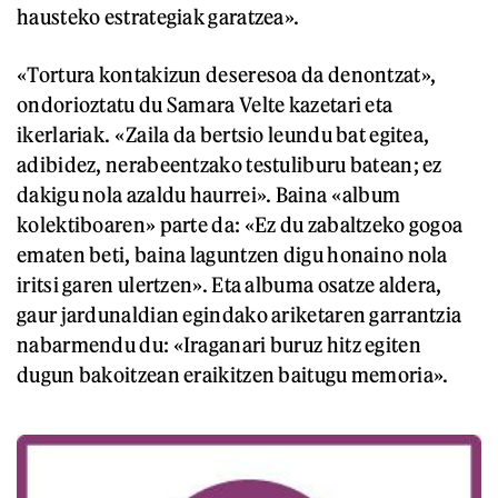
hausteko estrategiak garatzea».
«Tortura kontakizun deseresoa da denontzat»,
ondorioztatu du Samara Velte kazetari eta
ikerlariak. «Zaila da bertsio leundu bat egitea,
adibidez, nerabeentzako testuliburu batean; ez
dakigu nola azaldu haurrei». Baina «album
kolektiboaren» parte da: «Ez du zabaltzeko gogoa
ematen beti, baina laguntzen digu honaino nola
iritsi garen ulertzen». Eta albuma osatze aldera,
gaur jardunaldian egindako ariketaren garrantzia
nabarmendu du: «Iraganari buruz hitz egiten
dugun bakoitzean eraikitzen baitugu memoria».