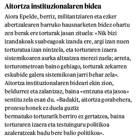
Aitortza instituzionalaren bidea
Aiora Epelde, berriz, militantziaren eta ezker
abertzalearen barruko hausnarketen bidez ohartu
zen berak ere torturak jasan zituela: «Nik bizi
izandakoak suabeagoak izanda ere, argi izan nuen
torturatua izan nintzela, eta torturaren izaera
sistemikoaren aurka altxatzea merezi zuela; arreta,
torturometroan baino gehiago, torturak zekarren
eskubide galera sistemikoan jarri behar zela».
Aitortza instituzionalaren bideari ekin zion,
beldurrez eta zalantzaz, baina «entzuna eta jasoa»
sentitu zela esan du. «Badakit, aitortza gorabehera,
prozesu honek ez duela guztiz
bermatuko torturarik berriro ez gertatzea, baina
torturaren izaera eta testuinguru politikoa
azaleratzeak badu bere balio politikoa».