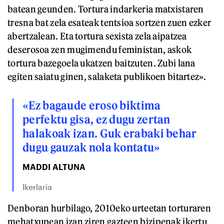
batean geunden. Tortura indarkeria matxistaren
tresna bat zela esateak tentsioa sortzen zuen ezker
abertzalean. Eta tortura sexista zela aipatzea
deserosoa zen mugimendu feministan, askok
tortura bazegoela ukatzen baitzuten. Zubi lana
egiten saiatu ginen, salaketa publikoen bitartez».
«Ez bagaude eroso biktima
perfektu gisa, ez dugu zertan
halakoak izan. Guk erabaki behar
dugu gauzak nola kontatu»
MADDI ALTUNA
Ikerlaria
Denboran hurbilago, 2010eko urteetan torturaren
mehatxupean izan ziren gazteen bizipenak ikertu