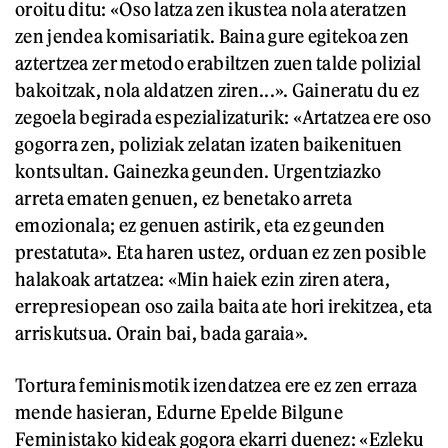
oroitu ditu: «Oso latza zen ikustea nola ateratzen
zen jendea komisariatik. Baina gure egitekoa zen
aztertzea zer metodo erabiltzen zuen talde polizial
bakoitzak, nola aldatzen ziren...». Gaineratu du ez
zegoela begirada espezializaturik: «Artatzea ere oso
gogorra zen, poliziak zelatan izaten baikenituen
kontsultan. Gainezka geunden. Urgentziazko
arreta ematen genuen, ez benetako arreta
emozionala; ez genuen astirik, eta ez geunden
prestatuta». Eta haren ustez, orduan ez zen posible
halakoak artatzea: «Min haiek ezin ziren atera,
errepresiopean oso zaila baita ate hori irekitzea, eta
arriskutsua. Orain bai, bada garaia».
Tortura feminismotik izendatzea ere ez zen erraza
mende hasieran, Edurne Epelde Bilgune
Feministako kideak gogora ekarri duenez: «Ezleku