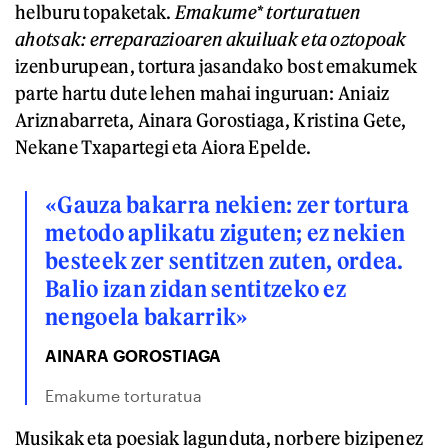
helburu topaketak.
Emakume* torturatuen
ahotsak: erreparazioaren akuiluak eta oztopoak
izenburupean, tortura jasandako bost emakumek
parte hartu dute lehen mahai inguruan: Aniaiz
Ariznabarreta, Ainara Gorostiaga, Kristina Gete,
Nekane Txapartegi eta Aiora Epelde.
«Gauza bakarra nekien: zer tortura
metodo aplikatu ziguten; ez nekien
besteek zer sentitzen zuten, ordea.
Balio izan zidan sentitzeko ez
nengoela bakarrik»
AINARA GOROSTIAGA
Emakume torturatua
Musikak eta poesiak lagunduta, norbere bizipenez