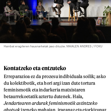
Hainbat eragileren hausnarketak jaso dituzte. MAIALEN ANDRES / FOKU
Kontatzeko eta entzuteko
Erreparazioa ez da prozesu indibiduala soilik; asko
du kolektibotik, eta hori argi izan dute tortura
feminismotik eta indarkeria matxistaren
betaurrekoetatik aztertu dutenek. Hala,
Jendartearen ardurak feminismotik astintzeko
ahotsak
izeneko mahaian, iraganaz eta etorkizunaz