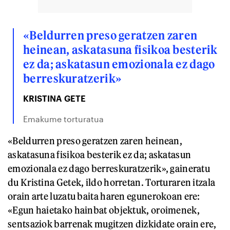
«Beldurren preso geratzen zaren
heinean, askatasuna fisikoa besterik
ez da; askatasun emozionala ez dago
berreskuratzerik»
KRISTINA GETE
Emakume torturatua
«Beldurren preso geratzen zaren heinean,
askatasuna fisikoa besterik ez da; askatasun
emozionala ez dago berreskuratzerik», gaineratu
du Kristina Getek, ildo horretan. Torturaren itzala
orain arte luzatu baita haren egunerokoan ere:
«Egun haietako hainbat objektuk, oroimenek,
sentsaziok barrenak mugitzen dizkidate orain ere,