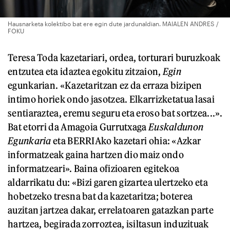
Hausnarketa kolektibo bat ere egin dute jardunaldian. MAIALEN ANDRES /
FOKU
Teresa Toda kazetariari, ordea, torturari buruzkoak
entzutea eta idaztea egokitu zitzaion,
Egin
egunkarian. «Kazetaritzan ez da erraza bizipen
intimo horiek ondo jasotzea. Elkarrizketatua lasai
sentiaraztea, eremu seguru eta eroso bat sortzea...».
Bat etorri da Amagoia Gurrutxaga
Euskaldunon
Egunkaria
eta BERRIAko kazetari ohia: «Azkar
informatzeak gaina hartzen dio maiz ondo
informatzeari». Baina ofizioaren egitekoa
aldarrikatu du: «Bizi garen gizartea ulertzeko eta
hobetzeko tresna bat da kazetaritza; boterea
auzitan jartzea dakar, errelatoaren gatazkan parte
hartzea, begirada zorroztea, isiltasun induzituak