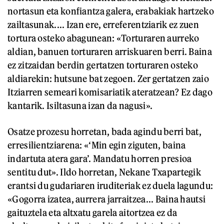
nortasun eta konfiantza galera, erabakiak hartzeko
zailtasunak.... Izan ere, erreferentziarik ez zuen
tortura osteko abagunean: «Torturaren aurreko
aldian, banuen torturaren arriskuaren berri. Baina
ez zitzaidan berdin gertatzen torturaren osteko
aldiarekin: hutsune bat zegoen. Zer gertatzen zaio
Itziarren semeari komisariatik ateratzean? Ez dago
kantarik. Isiltasuna izan da nagusi».
Osatze prozesu horretan, bada agindu berri bat,
erresilientziarena: «‘Min egin ziguten, baina
indartuta atera gara’. Mandatu horren presioa
sentitu dut». Ildo horretan, Nekane Txapartegik
erantsi du gudariaren iruditeriak ez duela lagundu:
«Gogorra izatea, aurrera jarraitzea... Baina hautsi
gaituztela eta altxatu garela aitortzea ez da