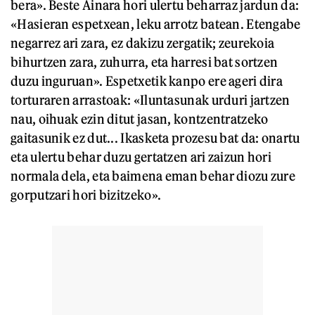
bera». Beste Ainara hori ulertu beharraz jardun da:
«Hasieran espetxean, leku arrotz batean. Etengabe
negarrez ari zara, ez dakizu zergatik; zeurekoia
bihurtzen zara, zuhurra, eta harresi bat sortzen
duzu inguruan». Espetxetik kanpo ere ageri dira
torturaren arrastoak: «Iluntasunak urduri jartzen
nau, oihuak ezin ditut jasan, kontzentratzeko
gaitasunik ez dut... Ikasketa prozesu bat da: onartu
eta ulertu behar duzu gertatzen ari zaizun hori
normala dela, eta baimena eman behar diozu zure
gorputzari hori bizitzeko».