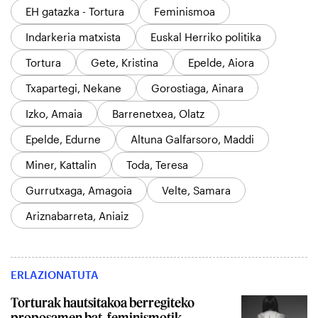
EH gatazka - Tortura
Feminismoa
Indarkeria matxista
Euskal Herriko politika
Tortura
Gete, Kristina
Epelde, Aiora
Txapartegi, Nekane
Gorostiaga, Ainara
Izko, Amaia
Barrenetxea, Olatz
Epelde, Edurne
Altuna Galfarsoro, Maddi
Miner, Kattalin
Toda, Teresa
Gurrutxaga, Amagoia
Velte, Samara
Ariznabarreta, Aniaiz
ERLAZIONATUTA
Torturak hautsitakoa berregiteko
proposamen bat, feminismotik