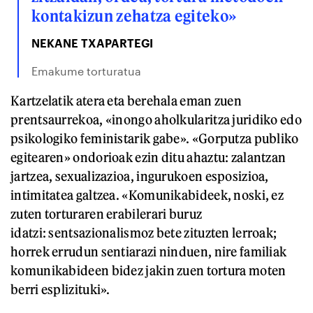
kontakizun zehatza egiteko»
NEKANE TXAPARTEGI
Emakume torturatua
Kartzelatik atera eta berehala eman zuen
prentsaurrekoa, «inongo aholkularitza juridiko edo
psikologiko feministarik gabe». «Gorputza publiko
egitearen» ondorioak ezin ditu ahaztu: zalantzan
jartzea, sexualizazioa, ingurukoen esposizioa,
intimitatea galtzea. «Komunikabideek, noski, ez
zuten torturaren erabilerari buruz
idatzi: sentsazionalismoz bete zituzten lerroak;
horrek errudun sentiarazi ninduen, nire familiak
komunikabideen bidez jakin zuen tortura moten
berri esplizituki».