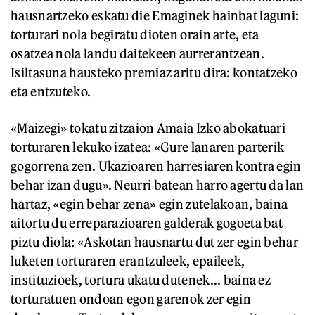
hausnartzeko eskatu die Emaginek hainbat laguni:
torturari nola begiratu dioten orain arte, eta
osatzea nola landu daitekeen aurrerantzean.
Isiltasuna hausteko premiaz aritu dira: kontatzeko
eta entzuteko.
«Maizegi» tokatu zitzaion Amaia Izko abokatuari
torturaren lekuko izatea: «Gure lanaren parterik
gogorrena zen. Ukazioaren harresiaren kontra egin
behar izan dugu». Neurri batean harro agertu da lan
hartaz, «egin behar zena» egin zutelakoan, baina
aitortu du erreparazioaren galderak gogoeta bat
piztu diola: «Askotan hausnartu dut zer egin behar
luketen torturaren erantzuleek, epaileek,
instituzioek, tortura ukatu dutenek... baina ez
torturatuen ondoan egon garenok zer egin