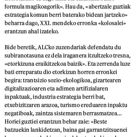
formula magikoagorik». Hau da, «abertzale guztiak
estrategia komun berri baterako bidean jartzeko»
beharra dago, XXI. mendeko erronka «kolosalei»
erantzun ahal izateko.
Bide beretik, ALCko zuzendariak defendatu du
subiranotasuna ez dela iraganera itzultzeko tresna,
«etorkizuna eraikitzekoa baizik». Eta zerrenda luze
bati erreparatu dio etorkizun horren erronkei
begira: trantsizio sozio-ekologikoa, gizartearen
digitalizazioaren eta adimen artifizialaren
inpaktuak, industria estrategia berri bat,
etxebizitzaren arazoa, turismo ereduaren inpaktu
negatiboak, zaintza sistemaren berrasmatzea...
Horiei guztiei erantzun behar zaie: «Beste
batzuekin lankidetzan, baina gai garrantzitsuenei