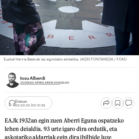
Euskal Herria Baterak iaz egindako ekitaldia. JAIZKI FONTANEDA / FOKU
Iosu Alberdi
2025EKO APIRILAREN 20A
05:00
Entzun
00:00:00
00:10:59
EAJk 1932an egin zuen Aberri Eguna ospatzeko
lehen deialdia. 93 urte igaro dira ordutik, eta
askotariko aldarriak egin dira ibilbide luze