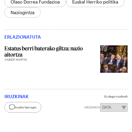
Olaso Dorrea Fundazioa
Euskal Herriko politika
Naziogintza
ERLAZIONATUTA
Estatus berri baterako giltza: nazio
aitortza
XABIER MARTIN
IRUZKINAK
Ez dago iruzkinik
Iruzkin bat egin
ORDENATU