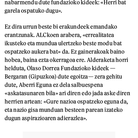
nabarmendu dute fundazioko kideek: «Herri bat
garela ospatuko dugu».
Ez dira urrun beste bi erakundeek emandako
erantzunak. ALCkoen arabera, «errealitatea
ikusteko eta mundua ulertzeko beste modu bat
ospatzeko aukera bat» da. Ez gainerakoak baino
hobea, baina ezta okerragoa ere. Alderaketa horri
helduta, Olaso Dorrea Fundazioko kideek —
Bergaran (Gipuzkoa) dute egoitza— zera gehitu
dute, Aberri Eguna ez dela salbuespena
«askatasunaren bila» ari diren edo jada aske diren
herrien artean: «Gure nazioa ospatzeko eguna da,
eta nazio gisa munduan besteen parean izateko
dugun aspirazioaren adierazlea».