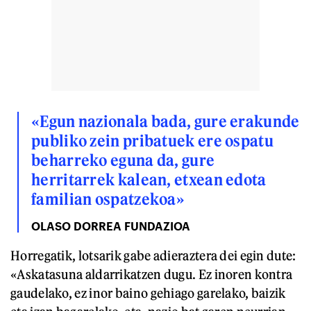
«Egun nazionala bada, gure erakunde
publiko zein pribatuek ere ospatu
beharreko eguna da, gure
herritarrek kalean, etxean edota
familian ospatzekoa»
OLASO DORREA FUNDAZIOA
Horregatik, lotsarik gabe adieraztera dei egin dute:
«Askatasuna aldarrikatzen dugu. Ez inoren kontra
gaudelako, ez inor baino gehiago garelako, baizik