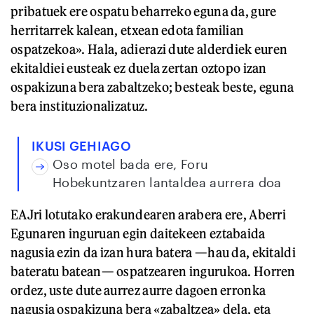
pribatuek ere ospatu beharreko eguna da, gure
herritarrek kalean, etxean edota familian
ospatzekoa». Hala, adierazi dute alderdiek euren
ekitaldiei eusteak ez duela zertan oztopo izan
ospakizuna bera zabaltzeko; besteak beste, eguna
bera instituzionalizatuz.
IKUSI GEHIAGO
Oso motel bada ere, Foru
Hobekuntzaren lantaldea aurrera doa
EAJri lotutako erakundearen arabera ere, Aberri
Egunaren inguruan egin daitekeen eztabaida
nagusia ezin da izan hura batera —hau da, ekitaldi
bateratu batean— ospatzearen ingurukoa. Horren
ordez, uste dute aurrez aurre dagoen erronka
nagusia ospakizuna bera «zabaltzea» dela, eta