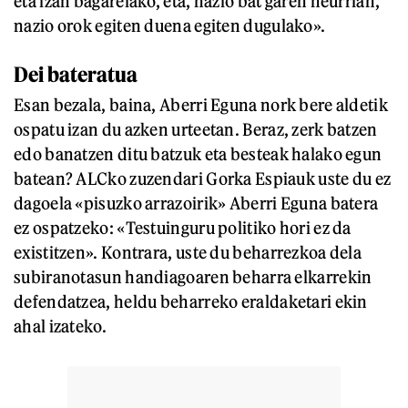
eta izan bagarelako, eta, nazio bat garen neurrian,
nazio orok egiten duena egiten dugulako».
Dei bateratua
Esan bezala, baina, Aberri Eguna nork bere aldetik
ospatu izan du azken urteetan. Beraz, zerk batzen
edo banatzen ditu batzuk eta besteak halako egun
batean? ALCko zuzendari Gorka Espiauk uste du ez
dagoela «pisuzko arrazoirik» Aberri Eguna batera
ez ospatzeko: «Testuinguru politiko hori ez da
existitzen». Kontrara, uste du beharrezkoa dela
subiranotasun handiagoaren beharra elkarrekin
defendatzea, heldu beharreko eraldaketari ekin
ahal izateko.