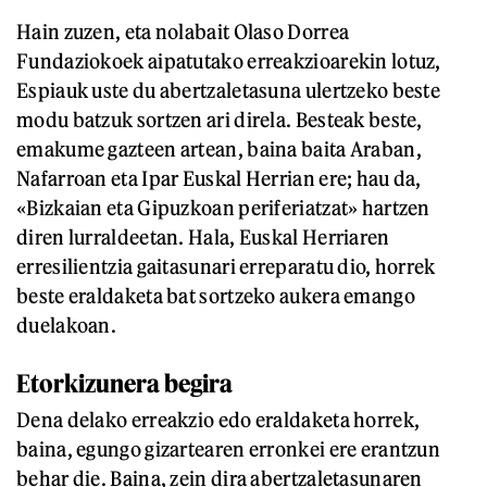
Hain zuzen, eta nolabait Olaso Dorrea
Fundaziokoek aipatutako erreakzioarekin lotuz,
Espiauk uste du abertzaletasuna ulertzeko beste
modu batzuk sortzen ari direla. Besteak beste,
emakume gazteen artean, baina baita Araban,
Nafarroan eta Ipar Euskal Herrian ere; hau da,
«Bizkaian eta Gipuzkoan periferiatzat» hartzen
diren lurraldeetan. Hala, Euskal Herriaren
erresilientzia gaitasunari erreparatu dio, horrek
beste eraldaketa bat sortzeko aukera emango
duelakoan.
Etorkizunera begira
Dena delako erreakzio edo eraldaketa horrek,
baina, egungo gizartearen erronkei ere erantzun
behar die. Baina, zein dira abertzaletasunaren