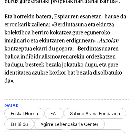
buruz gure erabaki propioak hartu ahal izanda».
Eta horrekin batera, Espiauren esanetan, hauxe da
erronkarik zailena: «Berdintasuna eta ekintza
kolektiboa berriro kokatzea gure eguneroko
imajinario eta ekintzaren erdigunean».
Auzolan
kontzeptua ekarri du gogora: «Berdintasunaren
balioa indibidualismoarenarekin ordezkatzen
badugu, besteek bezala jokatuko dugu, eta gure
identitatea azukre koxkor bat bezala disolbatuko
da».
GAIAK
Euskal Herria
EAJ
Sabino Arana Fundazioa
EH Bildu
Agirre Lehendakaria Center