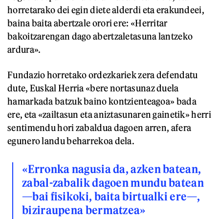
horretarako dei egin diete alderdi eta erakundeei,
baina baita abertzale orori ere: «Herritar
bakoitzarengan dago abertzaletasuna lantzeko
ardura».
Fundazio horretako ordezkariek zera defendatu
dute, Euskal Herria «bere nortasunaz duela
hamarkada batzuk baino kontzienteagoa» bada
ere, eta «zailtasun eta aniztasunaren gainetik» herri
sentimendu hori zabaldua dagoen arren, afera
egunero landu beharrekoa dela.
«Erronka nagusia da, azken batean,
zabal-zabalik dagoen mundu batean
—bai fisikoki, baita birtualki ere—,
biziraupena bermatzea»