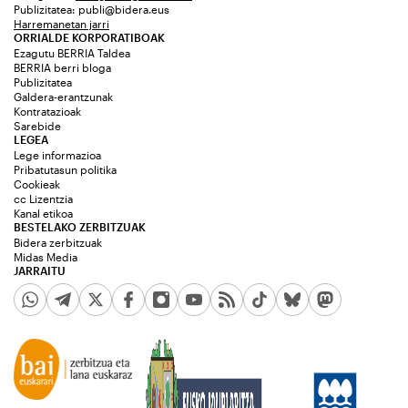
Publizitatea:
publi@bidera.eus
Harremanetan jarri
ORRIALDE KORPORATIBOAK
Ezagutu BERRIA Taldea
BERRIA berri bloga
Publizitatea
Galdera-erantzunak
Kontratazioak
Sarebide
LEGEA
Lege informazioa
Pribatutasun politika
Cookieak
cc Lizentzia
Kanal etikoa
BESTELAKO ZERBITZUAK
Bidera zerbitzuak
Midas Media
JARRAITU