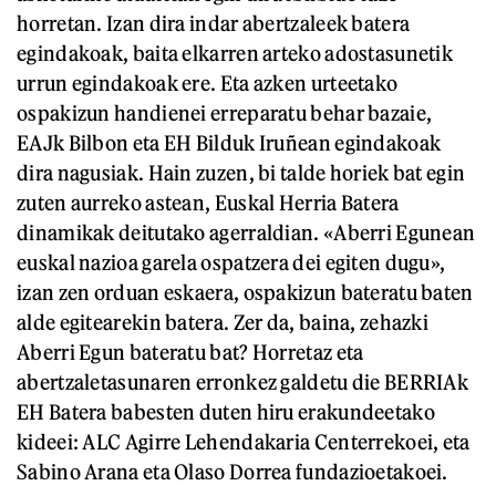
horretan. Izan dira indar abertzaleek batera
egindakoak, baita elkarren arteko adostasunetik
urrun egindakoak ere. Eta azken urteetako
ospakizun handienei erreparatu behar bazaie,
EAJk Bilbon eta EH Bilduk Iruñean egindakoak
dira nagusiak. Hain zuzen, bi talde horiek bat egin
zuten aurreko astean, Euskal Herria Batera
dinamikak deitutako agerraldian. «Aberri Egunean
euskal nazioa garela ospatzera dei egiten dugu»,
izan zen orduan eskaera, ospakizun bateratu baten
alde egitearekin batera. Zer da, baina, zehazki
Aberri Egun bateratu bat? Horretaz eta
abertzaletasunaren erronkez galdetu die BERRIAk
EH Batera babesten duten hiru erakundeetako
kideei: ALC Agirre Lehendakaria Centerrekoei, eta
Sabino Arana eta Olaso Dorrea fundazioetakoei.