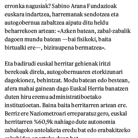
erronka nagusiak? Sabino Arana Fundazioak
euskara indartzea, harremanak sendotzea eta
autogobernua zabaltzea aipatu ditu heldu
beharrekoen artean: «Azken batean, zabal-zabalik
dagoen mundu batean —bai fisikoki, baita
birtualki ere—, biziraupena bermatzea».
Eta badirudi euskal herritar gehienak iritzi
berekoak direla, autogobernuaren etorkizunari
dagokionez, behintzat. Modu batean edo bestean,
afera mahai gainean dago Euskal Herria banatzen
duten hiru eremu administratiboetako
instituzioetan. Baina baita herritarren artean ere.
Berriz ere Naziometroari erreparatuz gero, euskal
herritarren %60,9k nahiago dute autonomia
zabalagoko antolaketa eredu bat edo erabakitzeko