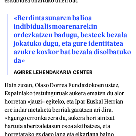
eskubidea onartuko duen bat.
«Berdintasunaren balioa
indibidualismoarenarekin
ordezkatzen badugu, besteek bezala
jokatuko dugu, eta gure identitatea
azukre koxkor bat bezala disolbatuko
da»
AGIRRE LEHENDAKARIA CENTER
Hain zuzen, Olaso Dorrea Fundaziokoen ustez,
Espainiako testuinguruak aukera ematen du alor
horretan «jauzi» egiteko, eta Ipar Euskal Herrian
ere indar metaketa berriak garatzen ari dira.
«Egungo erronka zera da, aukera hori aintzat
hartuta abertzaletasun osoa aktibatzea, eta
horretarako ez dago lana eta elkarlana baino