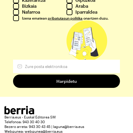
Kazetaritza
Gipuzkoa
Bizkaia
Araba
Nafarroa
Iparraldea
Izena ematean
pribatutasun politika
onartzen duzu.
Berria.eus - Euskal Editorea SM
Telefonoa: 943 30 40 30
Bezero arreta: 943 30 43 45 | laguna@berria.eus
Webgunea:
webgunea@berria.eus