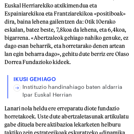
Euskal Herriarekiko atxikimendua eta
Espainiarekikoa eta Frantziarekikoa «positiboak»
dira, baina lehena gailentzen da: 0tik 10erako
eskalan, batez beste, 7,8koa da lehena, eta 6,4koa,
bigarrena. «Abertzaleok gehiago nahiko genuke, ez
dago esan beharrik, eta horretarako denen artean
lan egin beharra dago», gehitu dute berriz ere Olaso
Dorrea Fundazioko kideek.
IKUSI GEHIAGO
Instituzio handinahiago baten aldarria
Ipar Euskal Herrian
Lanari nola heldu ere erreparatu diote fundazio
horretakoek. Uste dute abertzaletasunak artikulatu
gabe dituela bere aktibazioa lekarketen helburu
taktiko zein estrategikoak eskuratzeko «dinamika