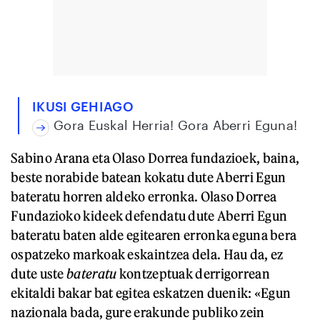
IKUSI GEHIAGO
Gora Euskal Herria! Gora Aberri Eguna!
Sabino Arana eta Olaso Dorrea fundazioek, baina,
beste norabide batean kokatu dute Aberri Egun
bateratu horren aldeko erronka. Olaso Dorrea
Fundazioko kideek defendatu dute Aberri Egun
bateratu baten alde egitearen erronka eguna bera
ospatzeko markoak eskaintzea dela. Hau da, ez
dute uste
bateratu
kontzeptuak derrigorrean
ekitaldi bakar bat egitea eskatzen duenik: «Egun
nazionala bada, gure erakunde publiko zein