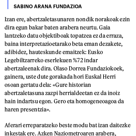
SABINO ARANA FUNDAZIOA
Izan ere, abertzaletasunaren nondik norakoak ezin
dira egun bakar baten arabera neurtu. Gaia
lantzeko datu objektiboak topatzea ez da erraza,
baina interpretazioetarako beta eman dezakete,
adibidez, hauteskunde emaitzek: Eusko
Legebiltzarreko eserlekuen %72 indar
abertzaleenak dira. Olaso Dorrea Fundaziokoek,
gainera, uste dute gorakada hori Euskal Herri
osoan gertatu dela: «Gure historian
abertzaletasuna zazpi herrialdeetan ez da inoiz
hain indartsu egon. Gero eta homogeneoagoa da
haren presentzia».
Aferari erreparatzeko beste modu bat izan daitezke
inkestak ere. Azken Naziometroaren arabera,