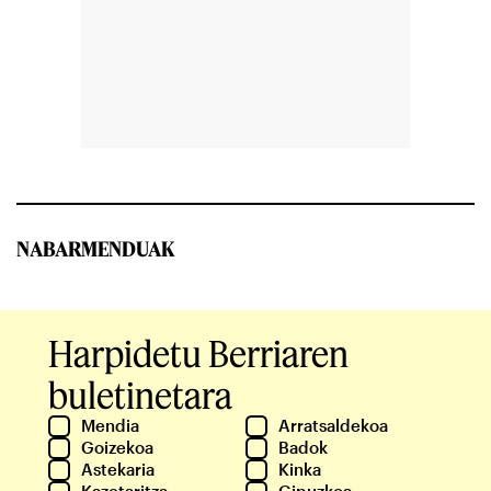
NABARMENDUAK
Harpidetu Berriaren
buletinetara
Mendia
Arratsaldekoa
Goizekoa
Badok
Astekaria
Kinka