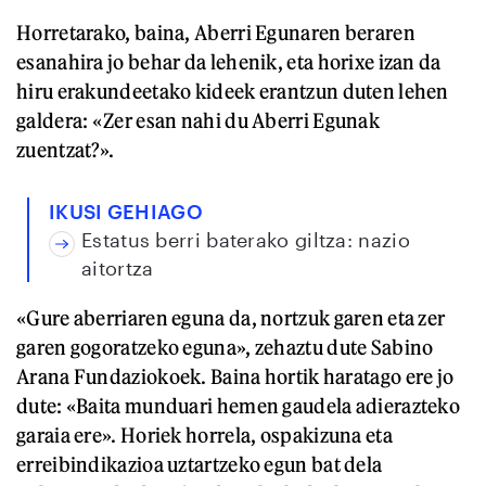
Horretarako, baina, Aberri Egunaren beraren
esanahira jo behar da lehenik, eta horixe izan da
hiru erakundeetako kideek erantzun duten lehen
galdera: «Zer esan nahi du Aberri Egunak
zuentzat?».
IKUSI GEHIAGO
Estatus berri baterako giltza: nazio
aitortza
«Gure aberriaren eguna da, nortzuk garen eta zer
garen gogoratzeko eguna», zehaztu dute Sabino
Arana Fundaziokoek. Baina hortik haratago ere jo
dute: «Baita munduari hemen gaudela adierazteko
garaia ere». Horiek horrela, ospakizuna eta
erreibindikazioa uztartzeko egun bat dela