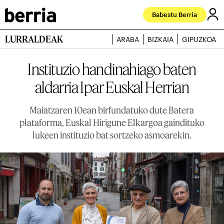
Babestu Berria
LURRALDEAK
ARABA
BIZKAIA
GIPUZKOA
Instituzio handinahiago baten
aldarria Ipar Euskal Herrian
Maiatzaren 10ean birfundatuko dute Batera
plataforma, Euskal Hirigune Elkargoa gaindituko
lukeen instituzio bat sortzeko asmoarekin.