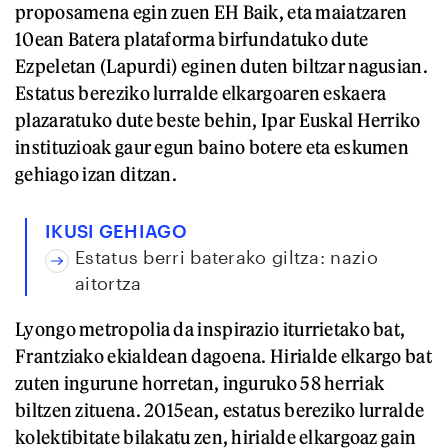
proposamena egin zuen EH Baik, eta maiatzaren
10ean Batera plataforma birfundatuko dute
Ezpeletan (Lapurdi) eginen duten biltzar nagusian.
Estatus bereziko lurralde elkargoaren eskaera
plazaratuko dute beste behin, Ipar Euskal Herriko
instituzioak gaur egun baino botere eta eskumen
gehiago izan ditzan.
IKUSI GEHIAGO
Estatus berri baterako giltza: nazio
aitortza
Lyongo metropolia da inspirazio iturrietako bat,
Frantziako ekialdean dagoena. Hirialde elkargo bat
zuten ingurune horretan, inguruko 58 herriak
biltzen zituena. 2015ean, estatus bereziko lurralde
kolektibitate bilakatu zen, hirialde elkargoaz gain