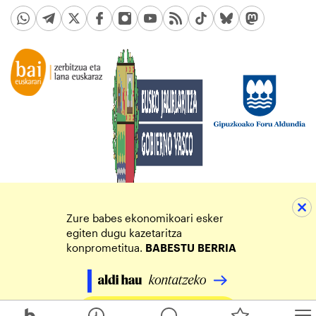
Zure babes ekonomikoari esker
egiten dugu kazetaritza
konprometitua.
BABESTU
BERRIA
Egin zure ekarpena