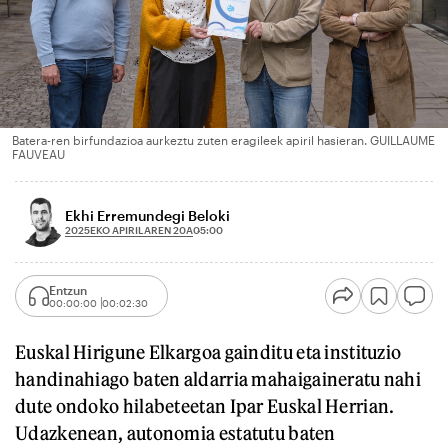
Batera-ren birfundazioa aurkeztu zuten eragileek apiril hasieran. GUILLAUME
FAUVEAU
Ekhi Erremundegi Beloki
2025EKO APIRILAREN 20A
05:00
Entzun
00:00:00
00:02:30
Euskal Hirigune Elkargoa gainditu eta instituzio
handinahiago baten aldarria mahaigaineratu nahi
dute ondoko hilabeteetan Ipar Euskal Herrian.
Udazkenean, autonomia estatutu baten