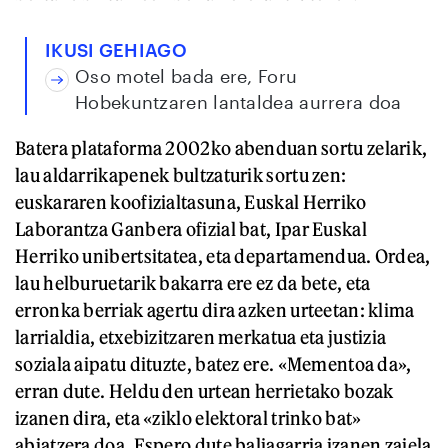
IKUSI GEHIAGO
Oso motel bada ere, Foru
Hobekuntzaren lantaldea aurrera doa
Batera plataforma 2002ko abenduan sortu zelarik,
lau aldarrikapenek bultzaturik sortu zen:
euskararen koofizialtasuna, Euskal Herriko
Laborantza Ganbera ofizial bat, Ipar Euskal
Herriko unibertsitatea, eta departamendua. Ordea,
lau helburuetarik bakarra ere ez da bete, eta
erronka berriak agertu dira azken urteetan: klima
larrialdia, etxebizitzaren merkatua eta justizia
soziala aipatu dituzte, batez ere. «Mementoa da»,
erran dute. Heldu den urtean herrietako bozak
izanen dira, eta «ziklo elektoral trinko bat»
abiatzera doa. Espero dute baliagarria izanen zaiela