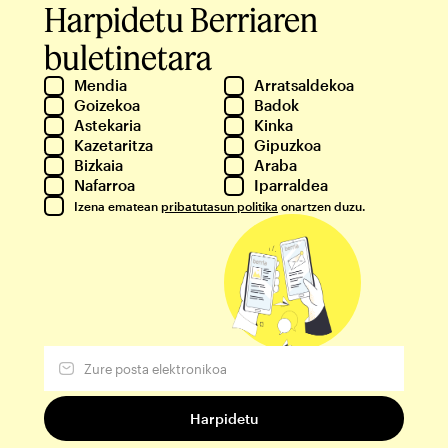
Harpidetu Berriaren
buletinetara
Mendia
Arratsaldekoa
Goizekoa
Badok
Astekaria
Kinka
Kazetaritza
Gipuzkoa
Bizkaia
Araba
Nafarroa
Iparraldea
Izena ematean
pribatutasun politika
onartzen duzu.