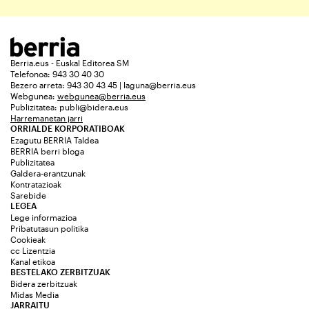
Berria.eus - Euskal Editorea SM
Telefonoa: 943 30 40 30
Bezero arreta: 943 30 43 45 | laguna@berria.eus
Webgunea:
webgunea@berria.eus
Publizitatea:
publi@bidera.eus
Harremanetan jarri
ORRIALDE KORPORATIBOAK
Ezagutu BERRIA Taldea
BERRIA berri bloga
Publizitatea
Galdera-erantzunak
Kontratazioak
Sarebide
LEGEA
Lege informazioa
Pribatutasun politika
Cookieak
cc Lizentzia
Kanal etikoa
BESTELAKO ZERBITZUAK
Bidera zerbitzuak
Midas Media
JARRAITU