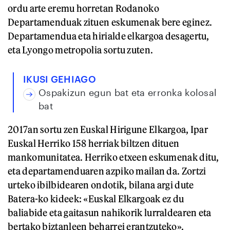
ordu arte eremu horretan Rodanoko
Departamenduak zituen eskumenak bere eginez.
Departamendua eta hirialde elkargoa desagertu,
eta Lyongo metropolia sortu zuten.
IKUSI GEHIAGO
Ospakizun egun bat eta erronka kolosal
bat
2017an sortu zen Euskal Hirigune Elkargoa, Ipar
Euskal Herriko 158 herriak biltzen dituen
mankomunitatea. Herriko etxeen eskumenak ditu,
eta departamenduaren azpiko mailan da. Zortzi
urteko ibilbidearen ondotik, bilana argi dute
Batera-ko kideek: «Euskal Elkargoak ez du
baliabide eta gaitasun nahikorik lurraldearen eta
bertako biztanleen beharrei erantzuteko».