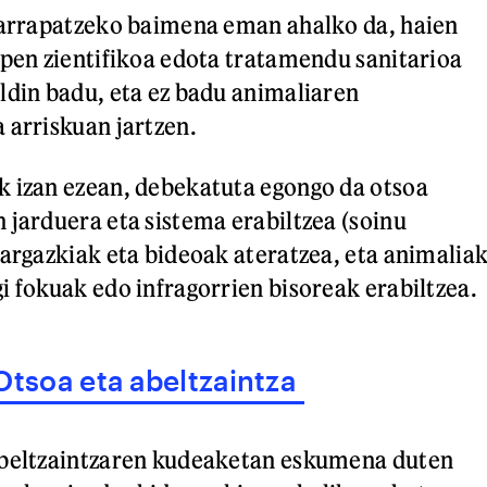
harrapatzeko baimena eman ahalko da, haien
ipen zientifikoa edota tratamendu sanitarioa
ldin badu, eta ez badu animaliaren
 arriskuan jartzen.
k izan ezean, debekatuta egongo da otsoa
 jarduera eta sistema erabiltzea (soinu
 argazkiak eta bideoak ateratzea, eta animalia
i fokuak edo infragorrien bisoreak erabiltzea.
Otsoa eta abeltzaintza
abeltzaintzaren kudeaketan eskumena duten