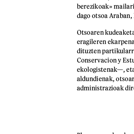
berezikoak» mailari
dago otsoa Araban, 
Otsoaren kudeaketa
eragileren ekarpena
dituzten partikular
Conservacion y Estu
ekologistenak—, eta
aldundienak, otsoa
administrazioak dir