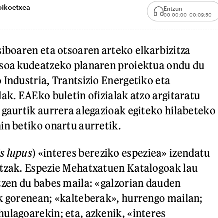
oikoetxea
Entzun
00:00:00
00:09:50
siboaren eta otsoaren arteko elkarbizitza
tsoa kudeatzeko planaren proiektua ondu du
 Industria, Trantsizio Energetiko eta
ak. EAEko buletin ofizialak atzo argitaratu
 gaurtik aurrera alegazioak egiteko hilabeteko
in betiko onartu aurretik.
s lupus
) «interes bereziko espeziea» izendatu
itzak. Espezie Mehatxatuen Katalogoak lau
tzen du babes maila: «galzorian dauden
k gorenean; «kalteberak», hurrengo mailan;
ulagoarekin; eta, azkenik, «interes