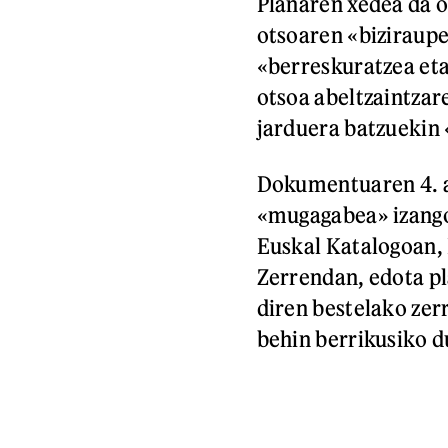
Planaren xedea da 
otsoaren «biziraupe
«berreskuratzea eta
otsoa abeltzaintzar
jarduera batzuekin 
Dokumentuaren 4. a
«mugagabea» izango
Euskal Katalogoan,
Zerrendan, edota pl
diren bestelako zer
behin berrikusiko 