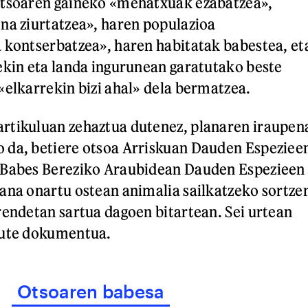
otsoaren gaineko «mehatxuak ezabatzea»,
na ziurtatzea», haren populazioa
 kontserbatzea», haren habitatak babestea, et
ekin eta landa ingurunean garatutako beste
«elkarrekin bizi ahal» dela bermatzea.
rtikuluan zehaztua dutenez, planaren iraupen
 da, betiere otsoa Arriskuan Dauden Espeziee
 Babes Bereziko Araubidean Dauden Espezieen
ana onartu ostean animalia sailkatzeko sortze
rendetan sartua dagoen bitartean. Sei urtean
dute dokumentua.
Otsoaren babesa