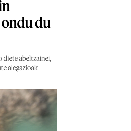
in
a ondu du
diete abeltzainei,
ute alegazioak