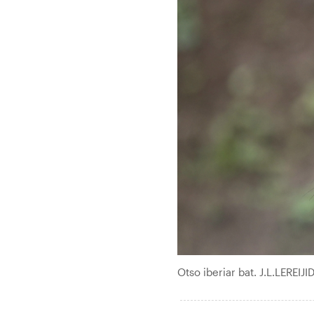
Otso iberiar bat. J.L.LEREIJI