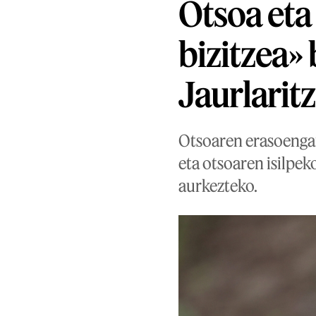
Otsoa eta
bizitzea»
Jaurlarit
Otsoaren erasoengan
eta otsoaren isilpek
aurkezteko.