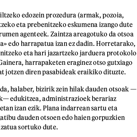
iltzeko edozein prozedura (armak, pozoia,
atzeko eta prebenitzeko eskumena izango dute
urumen agenteek. Zaintza areagotuko da otsoa
ia» edo harrapatua izan ez dadin. Horretarako,
enitzeko eta hari jazartzeko jarduera protokolo
Gainera, harrapaketen eraginez otso gutxiago
at jotzen diren pasabideak eraikiko dituzte.
a, halaber, bizirik zein hilak dauden otsoak —
k— edukitzea, administrazioek berariaz
an izan ezik. Plana indarrean sartu eta
gatibu dauden otsoen edo haien gorpuzkien
izatua sortuko dute.