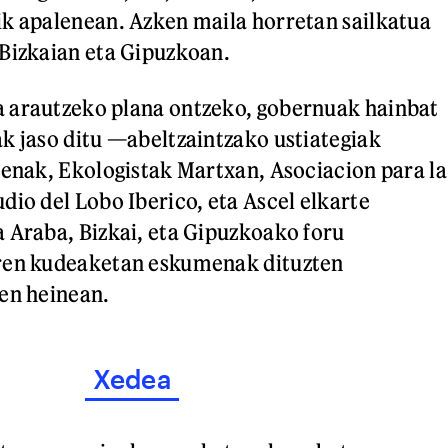
k apalenean. Azken maila horretan sailkatua
Bizkaian eta Gipuzkoan.
 arautzeko plana ontzeko, gobernuak hainbat
k jaso ditu —abeltzaintzako ustiategiak
renak, Ekologistak Martxan, Asociacion para la
dio del Lobo Iberico, eta Ascel elkarte
 Araba, Bizkai, eta Gipuzkoako foru
ren kudeaketan eskumenak dituzten
en heinean.
Xedea