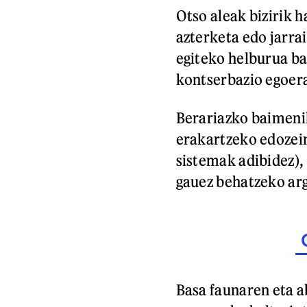
Otso aleak bizirik 
azterketa edo jarra
egiteko helburua ba
kontserbazio egoera
Berariazko baimeni
erakartzeko edozein
sistemak adibidez),
gauez behatzeko arg
Basa faunaren eta 