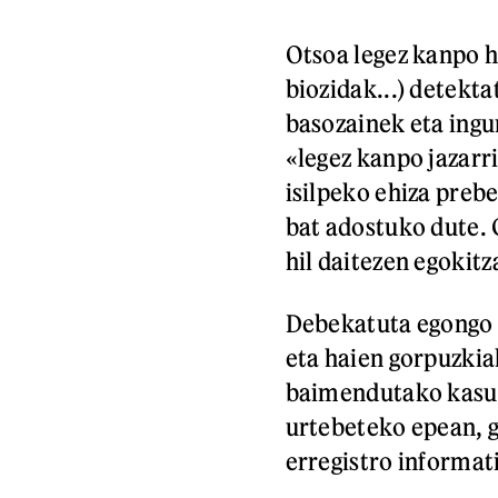
Otsoa legez kanpo h
biozidak...) detekt
basozainek eta ing
«legez kanpo jazarr
isilpeko ehiza preb
bat adostuko dute. 
hil daitezen egokitz
Debekatuta egongo d
eta haien gorpuzkia
baimendutako kasuet
urtebeteko epean, 
erregistro informat