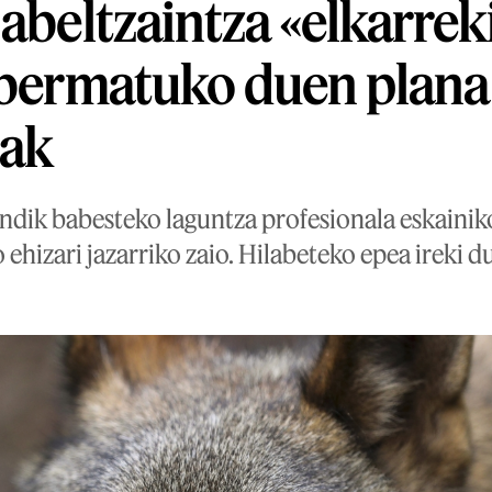
 abeltzaintza «elkarrek
 bermatuko duen plan
zak
dik babesteko laguntza profesionala eskainiko 
o ehizari jazarriko zaio. Hilabeteko epea ireki d