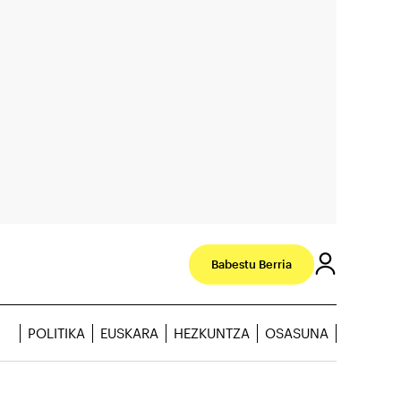
Babestu Berria
POLITIKA
EUSKARA
HEZKUNTZA
OSASUNA