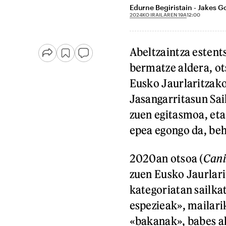
Edurne Begiristain - Jakes G
2024KO IRAILAREN 19A
12:00
Abeltzaintza estent
bermatze aldera, o
Eusko Jaurlaritzako
Jasangarritasun Sail
zuen egitasmoa, eta
epea egongo da, beh
2020an otsoa (
Cani
zuen Eusko Jaurlar
kategoriatan sailka
espezieak», mailari
«bakanak», babes ah