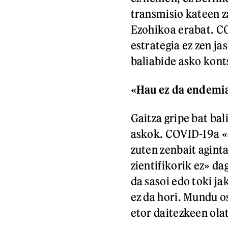
transmisio kateen z
Ezohikoa erabat. CO
estrategia ez zen jas
baliabide asko kont
«Hau ez da endemi
Gaitza gripe bat ba
askok. COVID-19a «
zuten zenbait aginta
zientifikorik ez» d
da sasoi edo toki j
ez da hori. Mundu o
etor daitezkeen ola