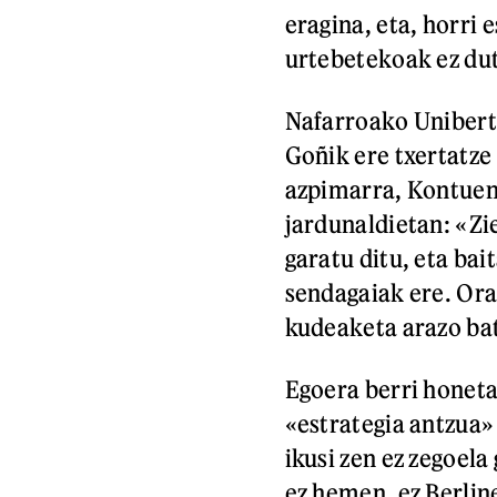
eragina, eta, horri 
urtebetekoak ez dut
Nafarroako Uniberts
Goñik ere txertatze
azpimarra, Kontuen
jardunaldietan: «Zie
garatu ditu, eta bai
sendagaiak ere. Orai
kudeaketa arazo bat
Egoera berri honeta
«estrategia antzua»
ikusi zen ez zegoel
ez hemen, ez Berlin