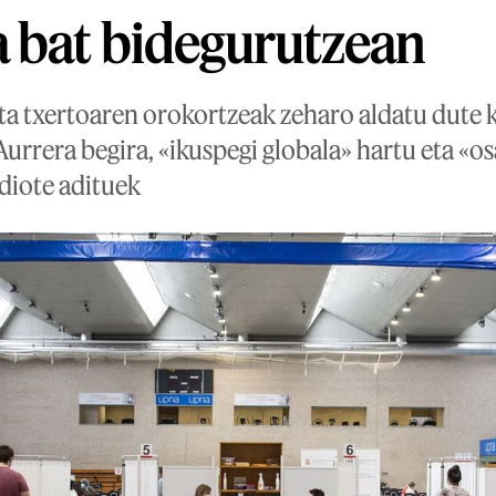
 bat bidegurutzean
a txertoaren orokortzeak zeharo aldatu dute
Aurrera begira, «ikuspegi globala» hartu eta «o
 diote adituek