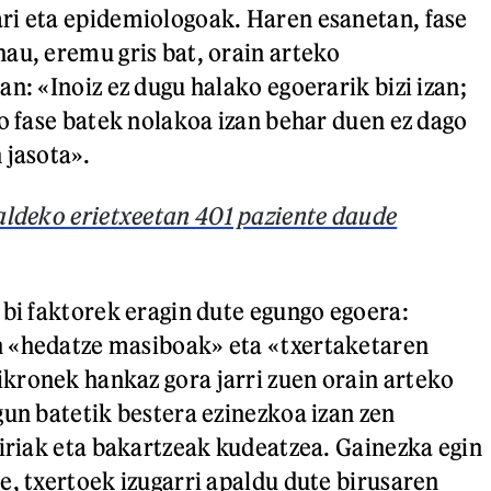
ri eta epidemiologoak. Haren esanetan, fase
au, eremu gris bat, orain arteko
n: «Inoiz ez dugu halako egoerarik bizi izan;
ko fase batek nolakoa izan behar duen ez dago
 jasota».
ldeko erietxeetan 401 paziente daude
 bi faktorek eragin dute egungo egoera:
 «hedatze masiboak» eta «txertaketaren
kronek hankaz gora jarri zuen orain arteko
gun batetik bestera ezinezkoa izan zen
giriak eta bakartzeak kudeatzea. Gainezka egin
e, txertoek izugarri apaldu dute birusaren