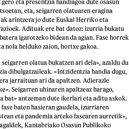
 gero eta presentzia handiagoa dute osasun
soetan, eta, seigarren olatuaren eragina
iak arintzera jo dute Euskal Herriko eta
zioek. Adituak ere bat datoz: izurria bukatu
 batera igarotzeko bidean da agian. Fase horrek
ta nola helduko zaion, hortxe gakoa.
 seigarren olatua bukatzen ari dela», azaldu du
zia dibulgatzaileak. «Intzidentzia handia dugu,
era jarraituan ari da apaltzen. Adierazle
eke». Seigarren uhinaren apaltzeaz harago,
ta bat» antzeman dute ikerlari eta aditu askok.
 fase baten hasieran gaudela, izurriaren
stean eta pandemia arteko fasearen aurretik»,
nagaldek, Kantabriako Osasun Publikoko