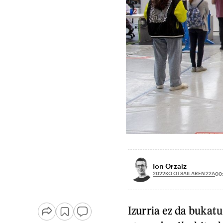
Ion Orzaiz
2022KO OTSAILAREN 22A
00
Izurria ez da bukatu