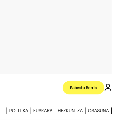
Babestu Berria
POLITIKA
EUSKARA
HEZKUNTZA
OSASUNA