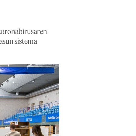
 koronabirusaren
sasun sistema