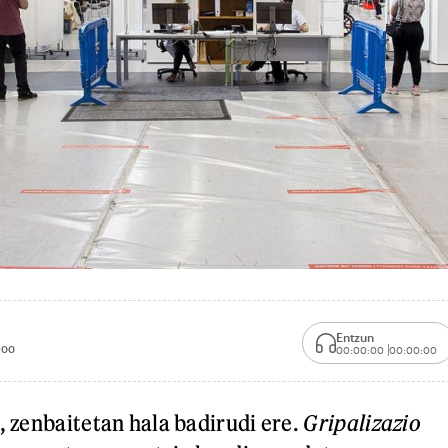
Entzun
:00
00:00:00
00:00:00
, zenbaitetan hala badirudi ere.
Gripalizazio