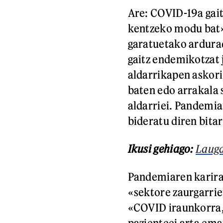
Are: COVID-19a gait
kentzeko modu bat» 
garatuetako ardura
gaitz endemikotzat 
aldarrikapen askori
baten edo arrakala
aldarriei. Pandemia
bideratu diren bita
Ikusi gehiago:
Lauga
Pandemiaren karira 
«sektore zaurgarrie
«COVID iraunkorra, 
pazienteei arta ema