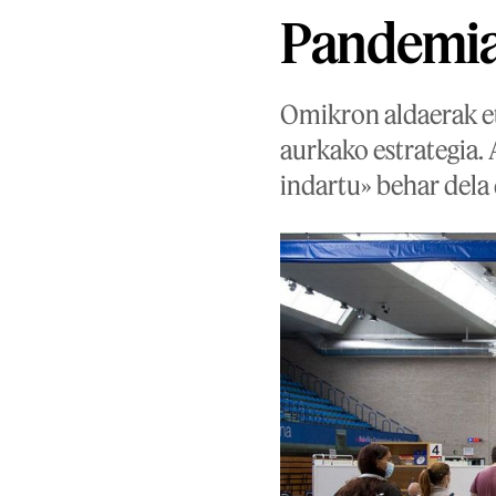
Pandemia
Omikron aldaerak et
aurkako estrategia. 
indartu» behar dela