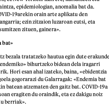
aintza, epidemiologian, anomalia bat da.
VID-19arekin orain arte aplikatu den
angarria; ezin zitzaion luzaroan eutsi, eta
sumitzen zituen, gainera».
a bat»
litz bezala tratatzeko hautua egin dute erakund
endemiko» bihurtzeko bidean dela iragarri
rik. Hori esan ahal izateko, baina, «ebidentzia
agoela gogorarazi du Galarragak: «Endemia bat
akin batean atzematen den gaitz bat. COVID-19a
soan eragiten du oraindik, eta ez dakigu noiz
tu berriak».