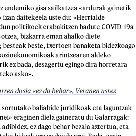
z endemiko gisa sailkatzea «ardurak gainetik
izan daitekeela uste du: «Herrialde
dun politikoek erabakitzen badute COVID-19a
jotzea, bizkarra eman ahalko diete
; besteak beste, txertoen banaketa bidezkoago
 sozioekonomikoak arintzearen aldeko
rik ez bada, desagertu egingo dira horretara
rteko asko».
rren dosia «ez da behar», Veranen ustez
sortutako baliabide juridikoak eta laguntzak
nei» eraginen diela gaineratu du Galarragak:
adibidez, ez dago behar bezala aztertua, eta
teko bideak ere ez daude argi. Bada, orain