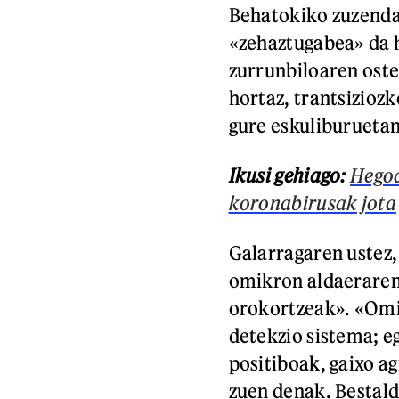
Behatokiko zuzenda
«zehaztugabea» da h
zurrunbiloaren ostea
hortaz, trantsizioz
gure eskuliburuetan
Ikusi gehiago:
Hegoa
koronabirusak jota
Galarragaren ustez,
omikron aldaeraren
orokortzeak». «Omi
detekzio sistema; e
positiboak, gaixo a
zuen denak. Bestald