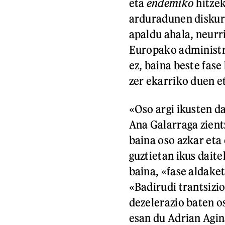
eta
endemiko
hitzek
arduradunen diskurt
apaldu ahala, neurr
Europako administra
ez, baina beste fase
zer ekarriko duen e
«Oso argi ikusten da
Ana Galarraga zient
baina oso azkar eta 
guztietan ikus dait
baina, «fase aldake
«Badirudi trantsizio
dezelerazio baten o
esan du Adrian Agi