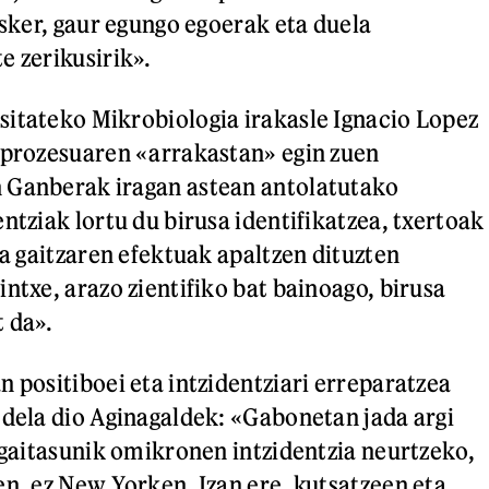
esker, gaur egungo egoerak eta duela
e zerikusirik».
itateko Mikrobiologia irakasle Ignacio Lopez
 prozesuaren «arrakastan» egin zuen
 Ganberak iragan astean antolatutako
ntziak lortu du birusa identifikatzea, txertoak
ta gaitzaren efektuak apaltzen dituzten
ntxe, arazo zientifiko bat bainoago, birusa
 da».
n positiboei eta intzidentziari erreparatzea
 dela dio Aginagaldek: «Gabonetan jada argi
a gaitasunik omikronen intzidentzia neurtzeko,
en, ez New Yorken. Izan ere, kutsatzeen eta