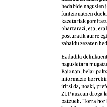
hedabide nagusien jo
funtzionatzen duela
kazetariak gomitat
ohartarazi, eta, er
posturatik aurre egi
zabaldu zezaten he
Ez dadila delinkuent
nagusietara mugatu,
Baionan, belar polt
informazio horreki
iritsi da, noski, pr
ZUP auzoan droga ku
batzuek. Horra hor 