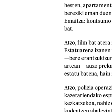
hesten, apartament
bereziki eman duen
Emaitza: kontsumo p
bat.
Atzo, film bat ater
Estatuarena izanen 
—bere erantzukizuna
artean— auzo prekar
estatu batena, hain
Atzo, polizia opera
kazetariendako esp
kezkatzekoa, nahiz 
kudeatzen ahalegint