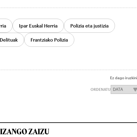
ria
Ipar Euskal Herria
Polizia eta justizia
Delituak
Frantziako Polizia
Ez dago iruzkin
ORDENATU
IZANGO ZAIZU