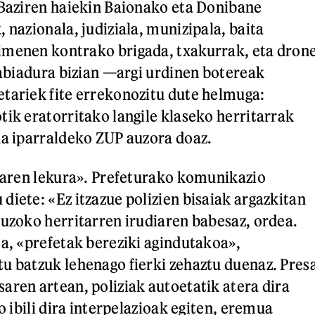
 Baziren haiekin Baionako eta Donibane
 nazionala, judiziala, munizipala, baita
imenen kontrako brigada, txakurrak, eta dron
, abiadura bizian —argi urdinen botereak
tariek fite errekonozitu dute helmuga:
tik eratorritako langile klaseko herritarrak
na iparraldeko ZUP auzora doaz.
ioaren lekura». Prefeturako komunikazio
diete: «Ez itzazue polizien bisaiak argazkitan
auzoko herritarren irudiaren babesaz, ordea.
oa, «prefetak bereziki agindutakoa»,
u batzuk lehenago fierki zehaztu duenaz. Pres
aren artean, poliziak autoetatik atera dira
ro ibili dira interpelazioak egiten, eremua