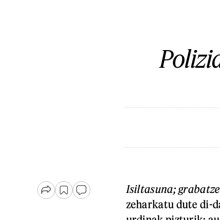
Polizi
Isiltasuna; grabatz
zeharkatu dute di-da
urdinak pizturik; a