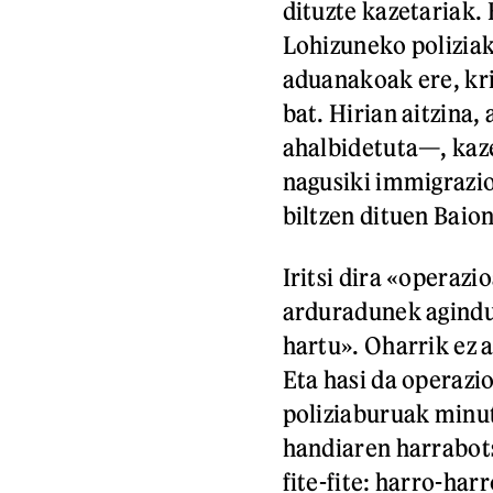
dituzte kazetariak.
Lohizuneko poliziak,
aduanakoak ere, kr
bat. Hirian aitzina
ahalbidetuta—, kaze
nagusiki immigrazio
biltzen dituen Baio
Iritsi dira «operaz
arduradunek agindu 
hartu». Oharrik ez 
Eta hasi da operazi
poliziaburuak minut
handiaren harrabots
fite-fite: harro-har