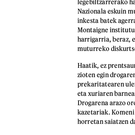
legebiltzarrerako 
Nazionala eskuin mu
inkesta batek agerr
Montaigne institut
harrigarria, beraz,
muturreko diskurtso
Haatik, ez prentsa
zioten egin drogaren
prekaritatearen ule
eta xuriaren barnean
Drogarena arazo or
kazetariak. Komeni 
horretan saiatzen d