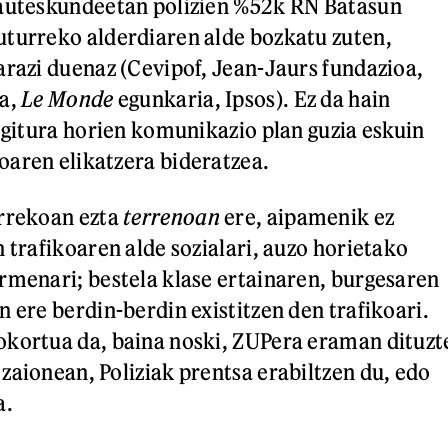
hauteskundeetan polizien %52k RN Batasun
turreko alderdiaren alde bozkatu zuten,
arazi duenaz (Cevipof, Jean-Jaurs fundazioa,
ua,
Le Monde
egunkaria, Ipsos). Ez da hain
 egitura horien komunikazio plan guzia eskuin
aren elikatzera bideratzea.
urrekoan ezta
terrenoan
ere, aipamenik ez
 trafikoaren alde sozialari, auzo horietako
rmenari; bestela klase ertainaren, burgesaren
 ere berdin-berdin existitzen den trafikoari.
okortua da, baina noski, ZUPera eraman dituzt
zaionean, Poliziak prentsa erabiltzen du, edo
a.