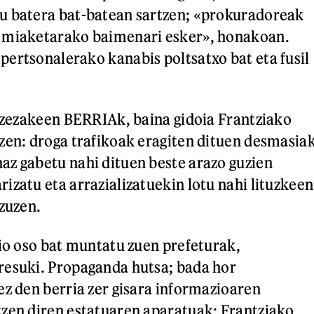
u batera bat-batean sartzen; «prokuradoreak
 miaketarako baimenari esker», honakoan.
ertsonalerako kanabis poltsatxo bat eta fusil
a zezakeen BERRIAk, baina gidoia Frantziako
zen: droga trafikoak eragiten dituen desmasia
z gabetu nahi dituen beste arazo guzien
izatu eta arrazializatuekin lotu nahi lituzkeen
 zuzen.
zio oso bat muntatu zuen prefeturak,
resuki. Propaganda hutsa; bada hor
ez den berria zer gisara informazioaren
zen diren estatuaren aparatuak; Frantziako