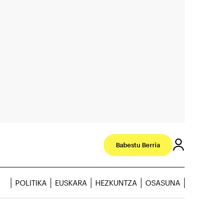
Babestu Berria
POLITIKA
EUSKARA
HEZKUNTZA
OSASUNA