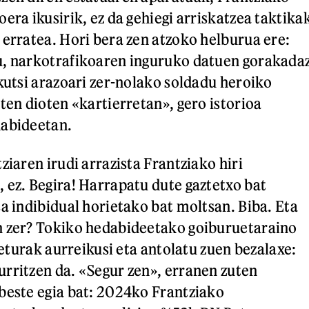
era ikusirik, ez da gehiegi arriskatzea taktika
 erratea. Hori bera zen atzoko helburua ere:
u, narkotrafikoaren inguruko datuen gorakada
akutsi arazoari zer-nolako soldadu heroiko
ten dioten «kartierretan», gero istorioa
dabideetan.
ziaren irudi arrazista Frantziako hiri
 ez. Begira! Harrapatu dute gaztetxo bat
sa indibidual horietako bat moltsan. Biba. Eta
n zer? Tokiko hedabideetako goiburuetaraino
efeturak aurreikusi eta antolatu zuen bezalaxe:
rritzen da. «Segur zen», erranen zuten
beste egia bat: 2024ko Frantziako