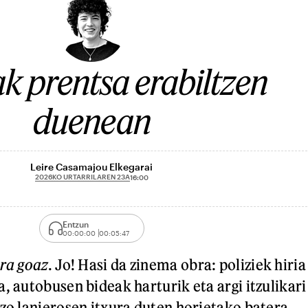
ak prentsa erabiltzen
duenean
Leire Casamajou Elkegarai
2026KO URTARRILAREN 23A
16:00
Entzun
00:00:00
00:05:47
era goaz
. Jo! Hasi da zinema obra: poliziek hiria
, autobusen bideak harturik eta argi itzulikari
uzo lanjerosen itxura duten horietako batera