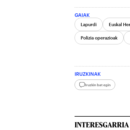
GAIAK
Lapurdi
Euskal Her
Polizia operazioak
IRUZKINAK
Iruzkin bat egin
INTERESGARRIA 