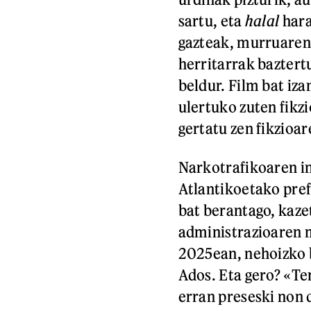
sartu, eta
halal
hara
gazteak, murruaren 
herritarrak baztert
beldur. Film bat iza
ulertuko zuten fikzio
gertatu zen fikzioa
Narkotrafikoaren in
Atlantikoetako pref
bat berantago, kazet
administrazioaren m
2025ean, nehoizko b
Ados. Eta gero? «Ter
erran preseski non 