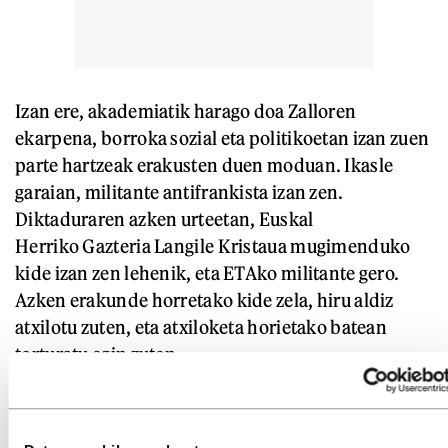
Izan ere, akademiatik harago doa Zalloren
ekarpena, borroka sozial eta politikoetan izan zuen
parte hartzeak erakusten duen moduan. Ikasle
garaian, militante antifrankista izan zen.
Diktaduraren azken urteetan, Euskal
Herriko Gazteria Langile Kristaua mugimenduko
kide izan zen lehenik, eta ETAko militante gero.
Azken erakunde horretako kide zela, hiru aldiz
atxilotu zuten, eta atxiloketa horietako batean
torturatu egin zuten.
IKUSI GEHIAGO
Ramon Zallo irakaslearen irakaspenak