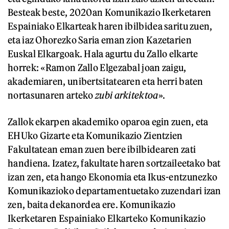
Besteak beste, 2020an Komunikazio Ikerketaren
Espainiako Elkarteak haren ibilbidea saritu zuen,
eta iaz Ohorezko Saria eman zion Kazetarien
Euskal Elkargoak. Hala agurtu du Zallo elkarte
horrek: «Ramon Zallo Elgezabal joan zaigu,
akademiaren, unibertsitatearen eta herri baten
nortasunaren arteko
zubi arkitektoa
».
Zallok ekarpen akademiko oparoa egin zuen, eta
EHUko Gizarte eta Komunikazio Zientzien
Fakultatean eman zuen bere ibilbidearen zati
handiena. Izatez, fakultate haren sortzaileetako bat
izan zen, eta hango Ekonomia eta Ikus-entzunezko
Komunikazioko departamentuetako zuzendari izan
zen, baita dekanordea ere. Komunikazio
Ikerketaren Espainiako Elkarteko Komunikazio