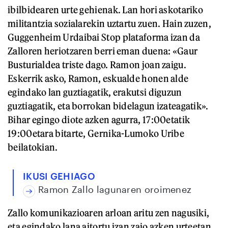
ibilbidearen urte gehienak. Lan hori askotariko
militantzia sozialarekin uztartu zuen. Hain zuzen,
Guggenheim Urdaibai Stop plataforma izan da
Zalloren heriotzaren berri eman duena: «Gaur
Busturialdea triste dago. Ramon joan zaigu.
Eskerrik asko, Ramon, eskualde honen alde
egindako lan guztiagatik, erakutsi diguzun
guztiagatik, eta borrokan bidelagun izateagatik».
Bihar egingo diote azken agurra, 17:00etatik
19:00etara bitarte, Gernika-Lumoko Uribe
beilatokian.
IKUSI GEHIAGO
Ramon Zallo lagunaren oroimenez
Zallo komunikazioaren arloan aritu zen nagusiki,
eta egindako lana aitortu izan zaio azken urteetan.