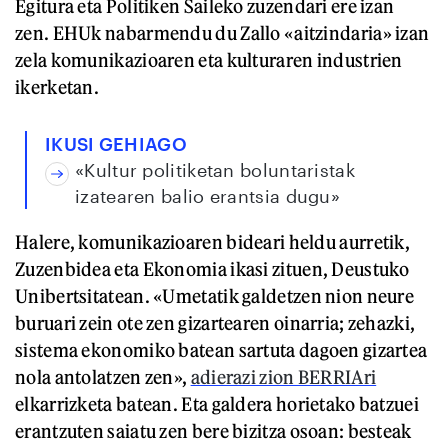
Egitura eta Politiken Saileko zuzendari ere izan
zen. EHUk nabarmendu du Zallo «aitzindaria» izan
zela komunikazioaren eta kulturaren industrien
ikerketan.
IKUSI GEHIAGO
«Kultur politiketan boluntaristak
izatearen balio erantsia dugu»
Halere, komunikazioaren bideari heldu aurretik,
Zuzenbidea eta Ekonomia ikasi zituen, Deustuko
Unibertsitatean. «Umetatik galdetzen nion neure
buruari zein ote zen gizartearen oinarria; zehazki,
sistema ekonomiko batean sartuta dagoen gizartea
nola antolatzen zen»,
adierazi zion BERRIAri
elkarrizketa batean. Eta galdera horietako batzuei
erantzuten saiatu zen bere bizitza osoan: besteak