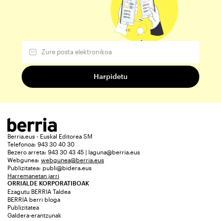
Berria.eus - Euskal Editorea SM
Telefonoa: 943 30 40 30
Bezero arreta: 943 30 43 45 | laguna@berria.eus
Webgunea:
webgunea@berria.eus
Publizitatea:
publi@bidera.eus
Harremanetan jarri
ORRIALDE KORPORATIBOAK
Ezagutu BERRIA Taldea
BERRIA berri bloga
Publizitatea
Galdera-erantzunak