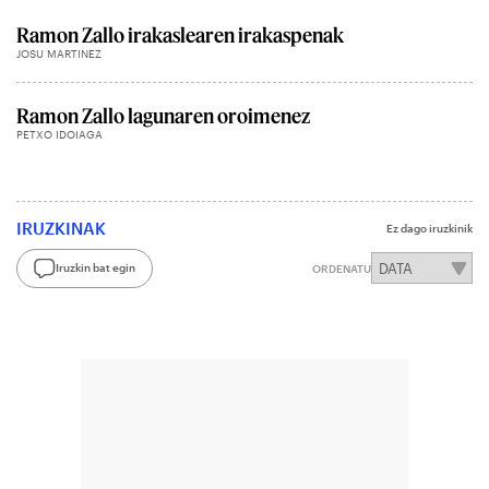
Ramon Zallo irakaslearen irakaspenak
JOSU MARTINEZ
Ramon Zallo lagunaren oroimenez
PETXO IDOIAGA
IRUZKINAK
Ez dago iruzkinik
Iruzkin bat egin
ORDENATU