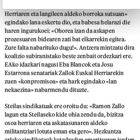
ere esker hitzak izan ditu Zallorentzat. «Euskal
Herriaren eta langileen aldeko borroka sutsuan»
egindako lana eskertu dio, eta babesa helarazi die
haren ingurukoei: «Ohorea izan da askapen
prozesuaren bidearen zati bat elkarrekin egitea.
Zure falta nabarituko dugu!». Antzera mintzatu dira
koalizio subiranistako beste zenbait ordezkari ere.
EAko idazkari nagusi Eba Blancok eta Josu
Estarrona senatariak Zallok Euskal Herriarekin
zuen «konpromisoa» eta hark egindako «lan
nekaezina» nabarmendu dituzte.
Steilas sindikatuak ere oroitu du: «Ramon Zallo
lagun eta Steilaseko kide ohia zendu da, bizitza
osoa herriaren eta askatasunaren aldeko
militantziari lotuta eman eta gero». Hezkuntza
arloko sindikatuak katedradun emerituaren jardun