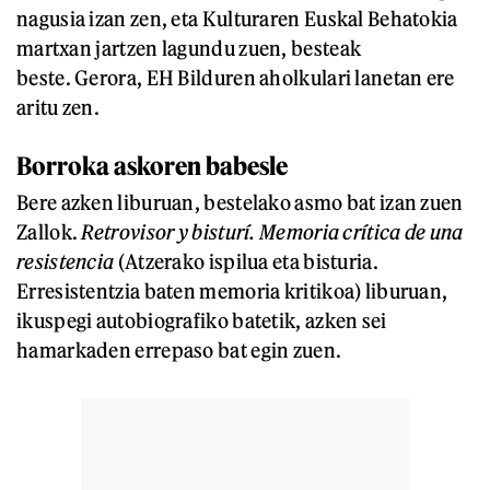
nagusia izan zen, eta Kulturaren Euskal Behatokia
martxan jartzen lagundu zuen, besteak
beste. Gerora, EH Bilduren aholkulari lanetan ere
aritu zen.
Borroka askoren babesle
Bere azken liburuan, bestelako asmo bat izan zuen
Zallok.
Retrovisor y bisturí. Memoria crítica de una
resistencia
(Atzerako ispilua eta bisturia.
Erresistentzia baten memoria kritikoa) liburuan,
ikuspegi autobiografiko batetik, azken sei
hamarkaden errepaso bat egin zuen.