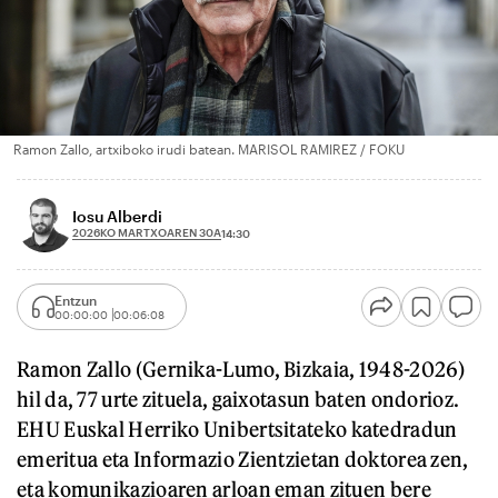
Ramon Zallo, artxiboko irudi batean. MARISOL RAMIREZ / FOKU
Iosu Alberdi
2026KO MARTXOAREN 30A
14:30
Entzun
00:00:00
00:06:08
Ramon Zallo (Gernika-Lumo, Bizkaia, 1948-2026)
hil da, 77 urte zituela, gaixotasun baten ondorioz.
EHU Euskal Herriko Unibertsitateko katedradun
emeritua eta Informazio Zientzietan doktorea zen,
eta komunikazioaren arloan eman zituen bere