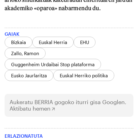
akademiko «oparoa» nabarmendu du.
GAIAK
Bizkaia
Euskal Herria
EHU
Zallo, Ramon
Guggenheim Urdaibai Stop plataforma
Eusko Jaurlaritza
Euskal Herriko politika
Aukeratu
BERRIA
gogoko iturri gisa Googlen.
Aktibatu hemen
ERLAZIONATUTA