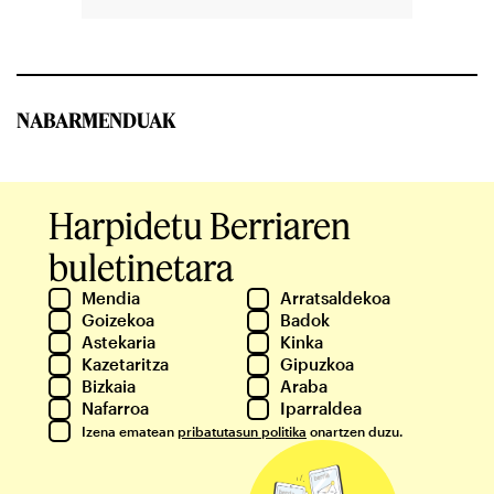
NABARMENDUAK
Harpidetu Berriaren
buletinetara
Mendia
Arratsaldekoa
Goizekoa
Badok
Astekaria
Kinka
Kazetaritza
Gipuzkoa
Bizkaia
Araba
Nafarroa
Iparraldea
Izena ematean
pribatutasun politika
onartzen duzu.