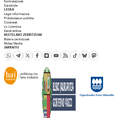
Kontratazioak
Sarebide
LEGEA
Lege informazioa
Pribatutasun politika
Cookieak
cc Lizentzia
Kanal etikoa
BESTELAKO ZERBITZUAK
Bidera zerbitzuak
Midas Media
JARRAITU