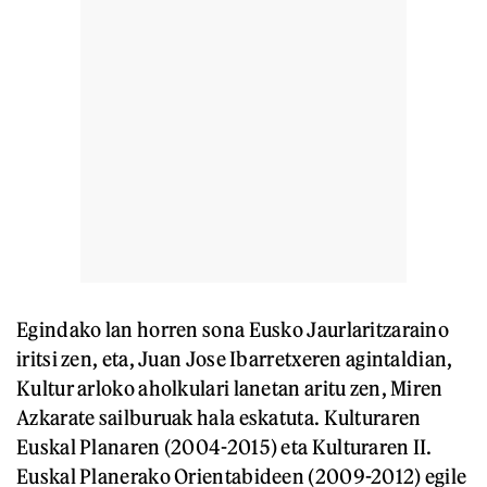
Egindako lan horren sona Eusko Jaurlaritzaraino
iritsi zen, eta, Juan Jose Ibarretxeren agintaldian,
Kultur arloko aholkulari lanetan aritu zen, Miren
Azkarate sailburuak hala eskatuta. Kulturaren
Euskal Planaren (2004-2015) eta Kulturaren II.
Euskal Planerako Orientabideen (2009-2012) egile