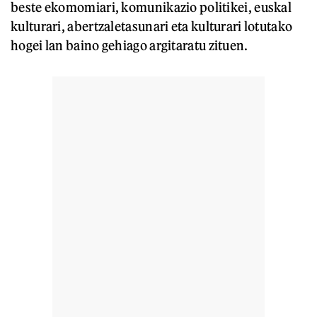
beste ekomomiari, komunikazio politikei, euskal
kulturari, abertzaletasunari eta kulturari lotutako
hogei lan baino gehiago argitaratu zituen.