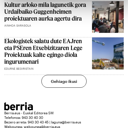
Kultur arloko mila lagunetik gora
Urdaibaiko Guggenheimen
proiektuaren aurka agertu dira
AINHOA SARASOLA
Ekologistek salatu dute EAJren
eta PSEren Etxebizitzaren Lege
Proiektuak kalte egingo diola
ingurumenari
EDURNE BEGIRISTAIN
Gehiago ikusi
Berria.eus - Euskal Editorea SM
Telefonoa: 943 30 40 30
Bezero arreta: 943 30 43 45 | laguna@berria.eus
Webgunea:
webgunea@berria.eus