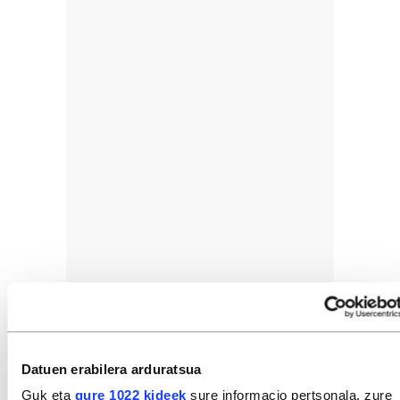
Datuen erabilera arduratsua
Guk eta
gure 1022 kideek
sure informacio pertsonala, zure