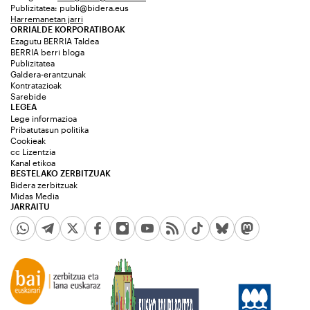
Publizitatea:
publi@bidera.eus
Harremanetan jarri
ORRIALDE KORPORATIBOAK
Ezagutu BERRIA Taldea
BERRIA berri bloga
Publizitatea
Galdera-erantzunak
Kontratazioak
Sarebide
LEGEA
Lege informazioa
Pribatutasun politika
Cookieak
cc Lizentzia
Kanal etikoa
BESTELAKO ZERBITZUAK
Bidera zerbitzuak
Midas Media
JARRAITU