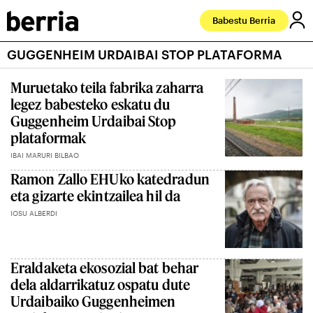
Babestu Berria
GUGGENHEIM URDAIBAI STOP PLATAFORMA
Muruetako teila fabrika zaharra
legez babesteko eskatu du
Guggenheim Urdaibai Stop
plataformak
IBAI MARURI BILBAO
Ramon Zallo EHUko katedradun
eta gizarte ekintzailea hil da
IOSU ALBERDI
Eraldaketa ekosozial bat behar
dela aldarrikatuz ospatu dute
Urdaibaiko Guggenheimen