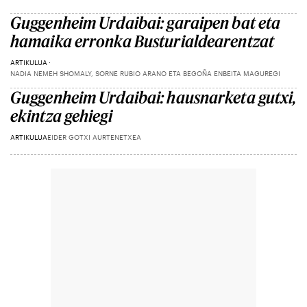
Guggenheim Urdaibai: garaipen bat eta
hamaika erronka Busturialdearentzat
ARTIKULUA
NADIA NEMEH SHOMALY, SORNE RUBIO ARANO ETA BEGOÑA ENBEITA MAGUREGI
Guggenheim Urdaibai: hausnarketa gutxi,
ekintza gehiegi
ARTIKULUA
EIDER GOTXI AURTENETXEA