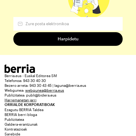
Berria.eus - Euskal Editorea SM
Telefonoa: 943 30 40 30
Bezero arreta: 943 30 43 45 | laguna@berria.eus
Webgunea:
webgunea@berria.eus
Publizitatea:
publi@bidera.eus
Harremanetan jarri
ORRIALDE KORPORATIBOAK
Ezagutu BERRIA Taldea
BERRIA berri bloga
Publizitatea
Galdera-erantzunak
Kontratazioak
Sarebide