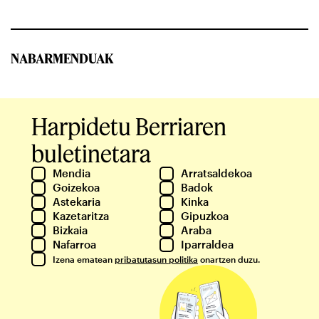
NABARMENDUAK
Harpidetu Berriaren
buletinetara
Mendia
Arratsaldekoa
Goizekoa
Badok
Astekaria
Kinka
Kazetaritza
Gipuzkoa
Bizkaia
Araba
Nafarroa
Iparraldea
Izena ematean
pribatutasun politika
onartzen duzu.