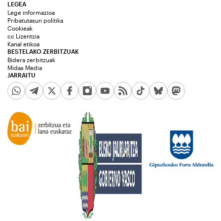
LEGEA
Lege informazioa
Pribatutasun politika
Cookieak
cc Lizentzia
Kanal etikoa
BESTELAKO ZERBITZUAK
Bidera zerbitzuak
Midas Media
JARRAITU