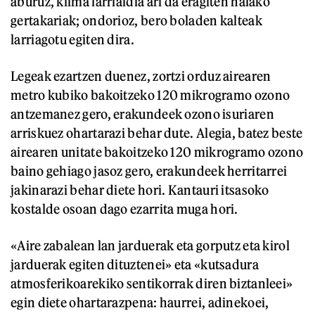
aburuz, klima larrialdia ari da eragiten halako
gertakariak; ondorioz, bero boladen kalteak
larriagotu egiten dira.
Legeak ezartzen duenez, zortzi orduz airearen
metro kubiko bakoitzeko 120 mikrogramo ozono
antzemanez gero, erakundeek ozono isuriaren
arriskuez ohartarazi behar dute. Alegia, batez beste
airearen unitate bakoitzeko 120 mikrogramo ozono
baino gehiago jasoz gero, erakundeek herritarrei
jakinarazi behar diete hori. Kantauri itsasoko
kostalde osoan dago ezarrita muga hori.
«Aire zabalean lan jarduerak eta gorputz eta kirol
jarduerak egiten dituztenei» eta «kutsadura
atmosferikoarekiko sentikorrak diren biztanleei»
egin diete ohartarazpena: haurrei, adinekoei,