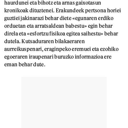
haurdunei eta bihotz eta arnas gaixotasun
kronikoak dituztenei. Erakundeek pertsona horiei
guztiei jakinarazi behar diete «egunaren erdiko
orduetan eta arratsaldean babestu» egin behar
direla eta «esfortzu fisikoa egitea saihestu» behar
dutela. Kutsaduraren bilakaeraren
aurreikuspenari, eraginpeko eremuei eta ezohiko
egoeraren iraupenari buruzko informazioa ere
eman behar dute.