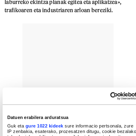
laburreko ekintza planak egitea eta aplikatzea»,
trafikoaren eta industriaren arloan bereziki.
Datuen erabilera arduratsua
Guk eta
gure 1022 kideek
sure informacio pertsonala, zure
IP zenbakia, esaterako, prozesatzen ditugu, cookie bezalak