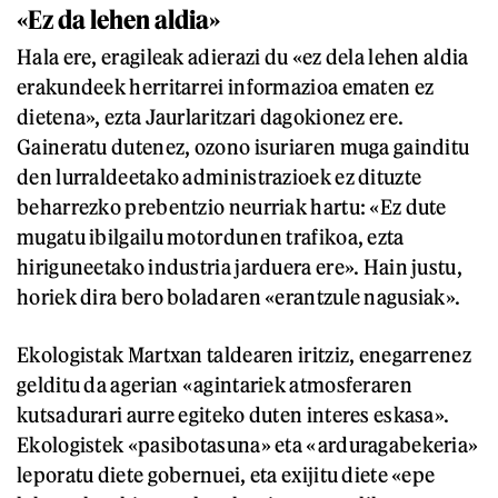
«Ez da lehen aldia»
Hala ere, eragileak adierazi du «ez dela lehen aldia
erakundeek herritarrei informazioa ematen ez
dietena», ezta Jaurlaritzari dagokionez ere.
Gaineratu dutenez, ozono isuriaren muga gainditu
den lurraldeetako administrazioek ez dituzte
beharrezko prebentzio neurriak hartu: «Ez dute
mugatu ibilgailu motordunen trafikoa, ezta
hiriguneetako industria jarduera ere». Hain justu,
horiek dira bero boladaren «erantzule nagusiak».
Ekologistak Martxan taldearen iritziz, enegarrenez
gelditu da agerian «agintariek atmosferaren
kutsadurari aurre egiteko duten interes eskasa».
Ekologistek «pasibotasuna» eta «arduragabekeria»
leporatu diete gobernuei, eta exijitu diete «epe