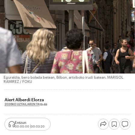
Eguraldia, bero bolada betean, Bilbon, artxiboko irudi batean. MARISOL
RAMIREZ / FOKU
Aiert Alberdi Elorza
2026KO UZTAILAREN 7A
13:49
Entzun
00:00:00
00:03:20