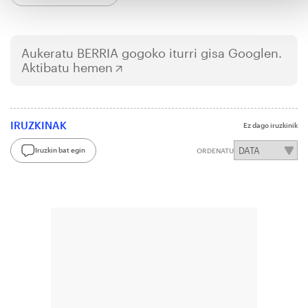
Aukeratu
BERRIA
gogoko iturri gisa Googlen.
Aktibatu hemen
IRUZKINAK
Ez dago iruzkinik
Iruzkin bat egin
ORDENATU