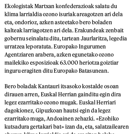
Ekologistak Martxan konfederazioak salatu du
klima larrialdia ozono isuriak areagotzen ari dela
eta, ondorioz, azken asteetako bero boladen
kalteak larriagotzen ari dela. Erakundeak zenbait
gobernu seinalatu ditu, tartean Jaurlaritza, legedia
urratzea leporatuta. Europako Ingurumen
Agentziaren arabera, azken egunetako ozono
mailekiko esposizioak 63.000 heriotza goiztiar
inguru eragiten ditu Europako Batasunean.
Bero boladak Kantauri itsasoko kostalde osoan
dirauen arren, Euskal Herrian gainditu egin dira
legez ezarritako ozono mugak. Euskal Herriari
dagokionez, Gipuzkoan hautsi egin da legez
ezarritako muga, Andoainen zehazki. «Ezohiko
kutsadura gertakari bat» izan da, eta, salatzailearen