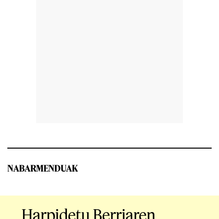
NABARMENDUAK
Harpidetu Berriaren