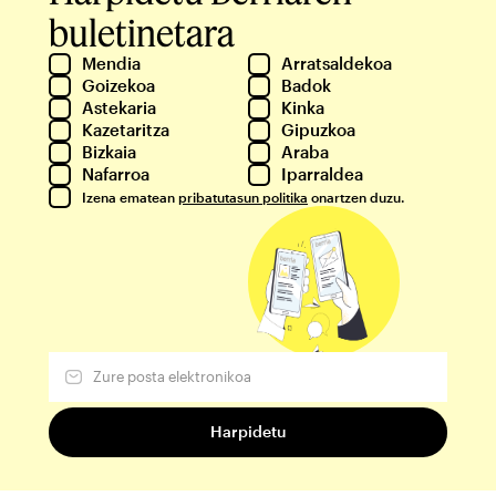
buletinetara
Mendia
Arratsaldekoa
Goizekoa
Badok
Astekaria
Kinka
Kazetaritza
Gipuzkoa
Bizkaia
Araba
Nafarroa
Iparraldea
Izena ematean
pribatutasun politika
onartzen duzu.