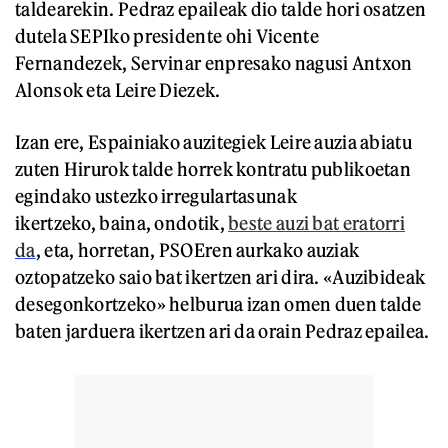
taldearekin. Pedraz epaileak dio talde hori osatzen
dutela SEPIko presidente ohi Vicente
Fernandezek, Servinar enpresako nagusi Antxon
Alonsok eta Leire Diezek.
Izan ere, Espainiako auzitegiek Leire auzia abiatu
zuten Hirurok talde horrek kontratu publikoetan
egindako ustezko irregulartasunak
ikertzeko, baina, ondotik,
beste auzi bat eratorri
da
, eta, horretan, PSOEren aurkako auziak
oztopatzeko saio bat ikertzen ari dira. «Auzibideak
desegonkortzeko» helburua izan omen duen talde
baten jarduera ikertzen ari da orain Pedraz epailea.