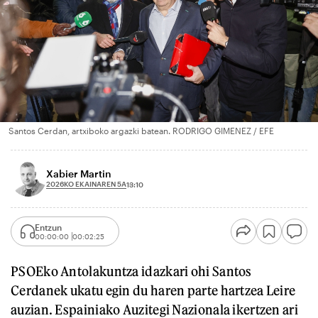
Santos Cerdan, artxiboko argazki batean. RODRIGO GIMENEZ / EFE
Xabier Martin
2026KO EKAINAREN 5A
13:10
Entzun
00:00:00
00:02:25
PSOEko Antolakuntza idazkari ohi Santos
Cerdanek ukatu egin du haren parte hartzea Leire
auzian. Espainiako Auzitegi Nazionala ikertzen ari