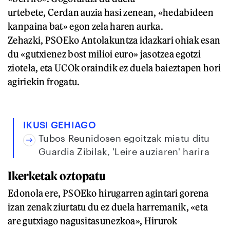
urtebete, Cerdan auzia hasi zenean, «hedabideen
kanpaina bat» egon zela haren aurka.
Zehazki, PSOEko Antolakuntza idazkari ohiak esan
du «gutxienez bost milioi euro» jasotzea egotzi
ziotela, eta UCOk oraindik ez duela baieztapen hori
agiriekin frogatu.
IKUSI GEHIAGO
Tubos Reunidosen egoitzak miatu ditu
Guardia Zibilak, 'Leire auziaren' harira
Ikerketak oztopatu
Edonola ere, PSOEko hirugarren agintari gorena
izan zenak ziurtatu du ez duela harremanik, «eta
are gutxiago nagusitasunezkoa», Hirurok