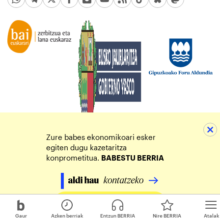
Zure babes ekonomikoari esker
egiten dugu kazetaritza
konprometitua.
BABESTU BERRIA
Egin zure ekarpena
Gaur
Azken berriak
Entzun BERRIA
Nire BERRIA
Atalak