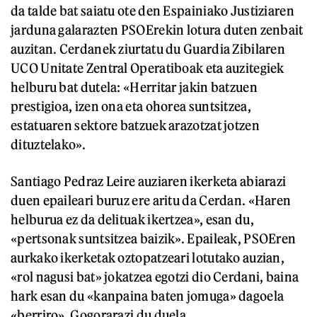
da talde bat saiatu ote den Espainiako Justiziaren
jarduna galarazten PSOErekin lotura duten zenbait
auzitan. Cerdanek ziurtatu du Guardia Zibilaren
UCO Unitate Zentral Operatiboak eta auzitegiek
helburu bat dutela: «Herritar jakin batzuen
prestigioa, izen ona eta ohorea suntsitzea,
estatuaren sektore batzuek arazotzat jotzen
dituztelako».
Santiago Pedraz Leire auziaren ikerketa abiarazi
duen epaileari buruz ere aritu da Cerdan. «Haren
helburua ez da delituak ikertzea», esan du,
«pertsonak suntsitzea baizik». Epaileak, PSOEren
aurkako ikerketak oztopatzeari lotutako auzian,
«rol nagusi bat» jokatzea egotzi dio Cerdani, baina
hark esan du «kanpaina baten jomuga» dagoela
«berriro». Gogorarazi du duela