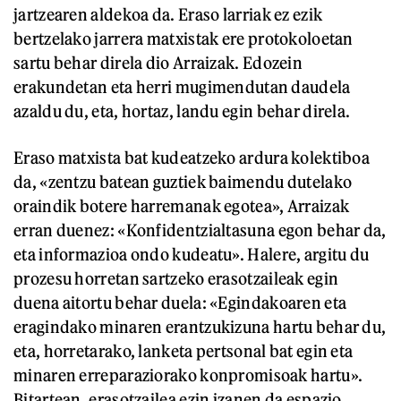
jartzearen aldekoa da. Eraso larriak ez ezik
bertzelako jarrera matxistak ere protokoloetan
sartu behar direla dio Arraizak. Edozein
erakundetan eta herri mugimendutan daudela
azaldu du, eta, hortaz, landu egin behar direla.
Eraso matxista bat kudeatzeko ardura kolektiboa
da, «zentzu batean guztiek baimendu dutelako
oraindik botere harremanak egotea», Arraizak
erran duenez: «Konfidentzialtasuna egon behar da,
eta informazioa ondo kudeatu». Halere, argitu du
prozesu horretan sartzeko erasotzaileak egin
duena aitortu behar duela: «Egindakoaren eta
eragindako minaren erantzukizuna hartu behar du,
eta, horretarako, lanketa pertsonal bat egin eta
minaren erreparaziorako konpromisoak hartu».
Bitartean, erasotzailea ezin izanen da espazio