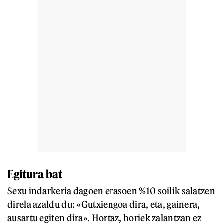
Egitura bat
Sexu indarkeria dagoen erasoen %10 soilik salatzen
direla azaldu du: «Gutxiengoa dira, eta, gainera,
ausartu egiten dira». Hortaz, horiek zalantzan ez