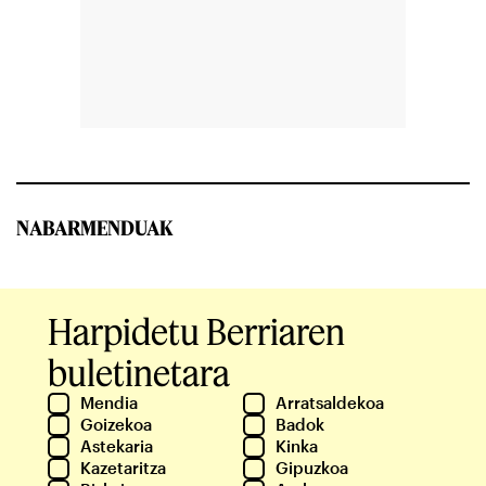
NABARMENDUAK
Harpidetu Berriaren
buletinetara
Mendia
Arratsaldekoa
Goizekoa
Badok
Astekaria
Kinka
Kazetaritza
Gipuzkoa