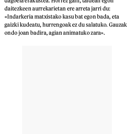
dagoela erakustea. Horrez gain, taldean egon
daitezkeen aurrekarietan ere arreta jarri du:
«Indarkeria matxistako kasu bat egon bada, eta
gaizki kudeatu, hurrengoak ez du salatuko. Gauzak
ondo joan badira, agian animatuko zara».