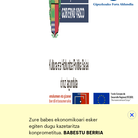
Zure babes ekonomikoari esker
egiten dugu kazetaritza
konprometitua.
BABESTU
BERRIA