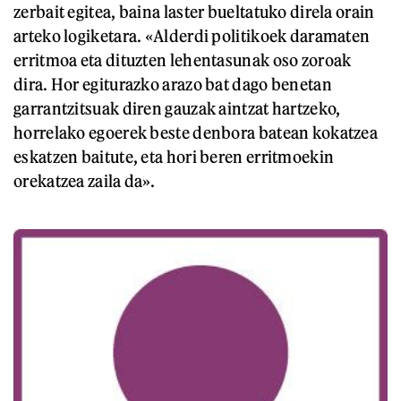
zerbait egitea, baina laster bueltatuko direla orain
arteko logiketara. «Alderdi politikoek daramaten
erritmoa eta dituzten lehentasunak oso zoroak
dira. Hor egiturazko arazo bat dago benetan
garrantzitsuak diren gauzak aintzat hartzeko,
horrelako egoerek beste denbora batean kokatzea
eskatzen baitute, eta hori beren erritmoekin
orekatzea zaila da».