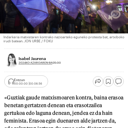
Indarkeria matxistaren kontrako nazioarteko eguneko protesta bat, artxiboko
irudi batean. JON URBE / FOKU
Isabel Jaurena
2024KO AZAROAREN 6A
05:00
Entzun
00:00:00
00:06:56
«Guztiak gaude matxismoaren kontra, baina erasoa
benetan gertatzen denean eta erasotzailea
gertukoa edo laguna denean, jendea ez da hain
feminista. Erasoa egin duenaren alde jartzen da,