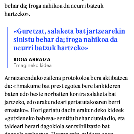
behar da; froga nahikoa da neurri batzuk
hartzeko».
«Guretzat, salaketa bat jartzearekin
sinistu behar da; froga nahikoa da
neurri batzuk hartzeko»
IDOIA ARRAIZA
Emagineko kidea
Arraizarendako zailena protokoloa bera aktibatzea
da: «Emakume bat prest egotea bere lankideren
baten edo beste norbaiten kontra salaketa bat
jartzeko, edo erakundeari gertatutakoaren berri
emateko». Hori gertatu dadin erakundeko kideek
«gutxieneko babesa» sentitu behar dutela dio, eta
taldeari berari dagokiola sentsibilizazio bat