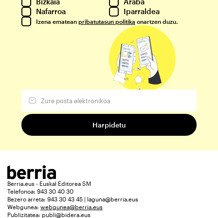
Bizkaia
Araba
Nafarroa
Iparraldea
Izena ematean
pribatutasun politika
onartzen duzu.
Berria.eus - Euskal Editorea SM
Telefonoa: 943 30 40 30
Bezero arreta: 943 30 43 45 | laguna@berria.eus
Webgunea:
webgunea@berria.eus
Publizitatea:
publi@bidera.eus