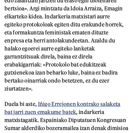
edo zalantzan jartzen du eraso egin diotenaren
bertsioa». Argi mintzatu da Idoia Arraiza, Emagin
elkarteko kidea. Indarkeria matxistari aurre
egiteko protokoloak egiten ditu erakunde horrek,
eta formakuntza feministak ematen dituzte
enpresa eta herri antolakundeetan. Azaldu du
halako egoerei aurre egiteko lanketak
garrantzitsuak direla, baina ez direla
erabakigarriak: «Protokolo bat edukitzeak
gutxienekoa izan beharko luke, baina ez badira
bertako oinarriak ondo betetzen, ez du ezer
ziurtatzen».
Duela bi aste,
Iñigo Errejonen kontrako salaketa
bat jarri zuen emakume batek
, indarkeria
matxistagatik. Espainiako Diputatuen Kongresuan
Sumar alderdiko bozeramailea izan denak dimisioa