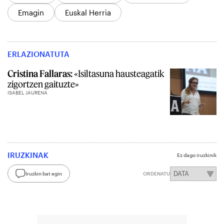
Emagin
Euskal Herria
ERLAZIONATUTA
Cristina Fallaras:
«Isiltasuna hausteagatik
zigortzen gaituzte»
ISABEL JAURENA
IRUZKINAK
Ez dago iruzkinik
Iruzkin bat egin
ORDENATU