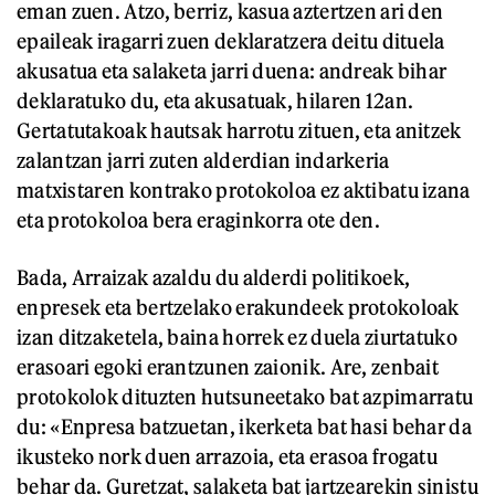
eman zuen. Atzo, berriz, kasua aztertzen ari den
epaileak iragarri zuen deklaratzera deitu dituela
akusatua eta salaketa jarri duena: andreak bihar
deklaratuko du, eta akusatuak, hilaren 12an.
Gertatutakoak hautsak harrotu zituen, eta anitzek
zalantzan jarri zuten alderdian indarkeria
matxistaren kontrako protokoloa ez aktibatu izana
eta protokoloa bera eraginkorra ote den.
Bada, Arraizak azaldu du alderdi politikoek,
enpresek eta bertzelako erakundeek protokoloak
izan ditzaketela, baina horrek ez duela ziurtatuko
erasoari egoki erantzunen zaionik. Are, zenbait
protokolok dituzten hutsuneetako bat azpimarratu
du: «Enpresa batzuetan, ikerketa bat hasi behar da
ikusteko nork duen arrazoia, eta erasoa frogatu
behar da. Guretzat, salaketa bat jartzearekin sinistu