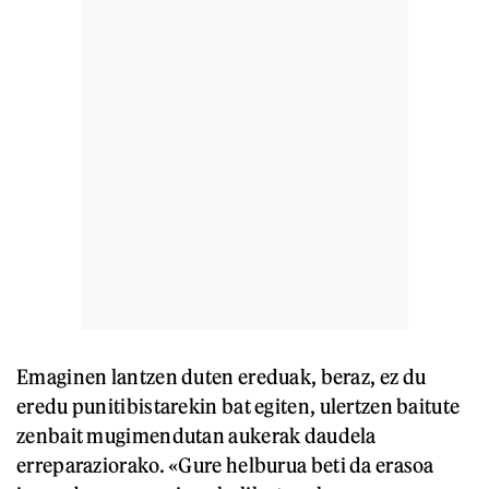
Emaginen lantzen duten ereduak, beraz, ez du
eredu punitibistarekin bat egiten, ulertzen baitute
zenbait mugimendutan aukerak daudela
erreparaziorako. «Gure helburua beti da erasoa