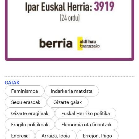
GAIAK
Feminismoa
Indarkeria matxista
Sexu erasoak
Gizarte gaiak
Gizarte eragileak
Euskal Herriko politika
Eragile politikoak
Ekonomia eta finantzak
Enpresa
Arraiza, Idoia
Errejon, Iñigo