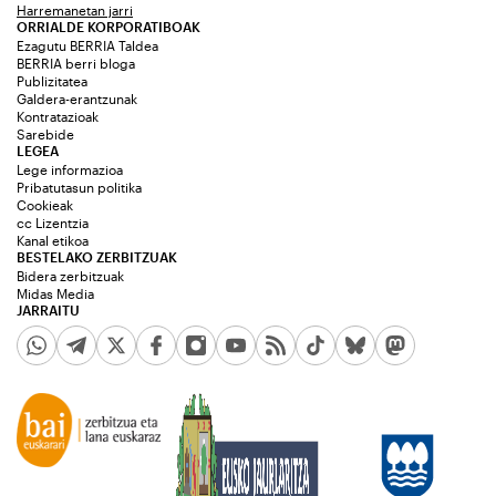
Harremanetan jarri
ORRIALDE KORPORATIBOAK
Ezagutu BERRIA Taldea
BERRIA berri bloga
Publizitatea
Galdera-erantzunak
Kontratazioak
Sarebide
LEGEA
Lege informazioa
Pribatutasun politika
Cookieak
cc Lizentzia
Kanal etikoa
BESTELAKO ZERBITZUAK
Bidera zerbitzuak
Midas Media
JARRAITU