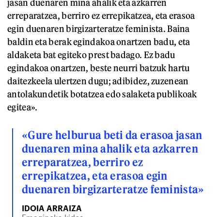
jasan duenaren mina ahalik eta azkarren
erreparatzea, berriro ez errepikatzea, eta erasoa
egin duenaren birgizarteratze feminista. Baina
baldin eta berak egindakoa onartzen badu, eta
aldaketa bat egiteko prest badago. Ez badu
egindakoa onartzen, beste neurri batzuk hartu
daitezkeela ulertzen dugu; adibidez, zuzenean
antolakundetik botatzea edo salaketa publikoak
egitea».
«Gure helburua beti da erasoa jasan
duenaren mina ahalik eta azkarren
erreparatzea, berriro ez
errepikatzea, eta erasoa egin
duenaren birgizarteratze feminista»
IDOIA ARRAIZA