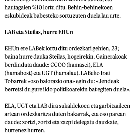
hautagaien %10 lortu ditu. Behin-behinekoen
eskubideak babesteko sortu zuten duela lau urte.
LAB eta Steilas, hurre EHUn
EHUn ere LABek lortu ditu ordezkari gehien, 23;
baina hurre dauka Steilas, hogeirekin. Gainerakoak
berdinduta daude: CCOO (hamasei), ELA
(hamabost) eta UGT (hamalau). LABeko Irati
Tobarrek «oso balorazio ona» egin du: «Jendeak
berretsi du gure ildo politikoarekin bat egiten duela».
ELA, UGT eta LAB dira sukaldekoen eta garbitzaileen
artean ordezkaritza duten bakarrak, eta oso parean
daude: zortzi, zortzi eta zazpi delegatu dauzkate,
hurrenez hurren.