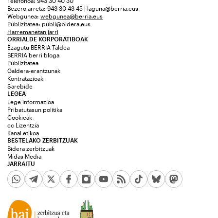
Telefonoa: 943 30 40 30
Bezero arreta: 943 30 43 45 | laguna@berria.eus
Webgunea:
webgunea@berria.eus
Publizitatea:
publi@bidera.eus
Harremanetan jarri
ORRIALDE KORPORATIBOAK
Ezagutu BERRIA Taldea
BERRIA berri bloga
Publizitatea
Galdera-erantzunak
Kontratazioak
Sarebide
LEGEA
Lege informazioa
Pribatutasun politika
Cookieak
cc Lizentzia
Kanal etikoa
BESTELAKO ZERBITZUAK
Bidera zerbitzuak
Midas Media
JARRAITU