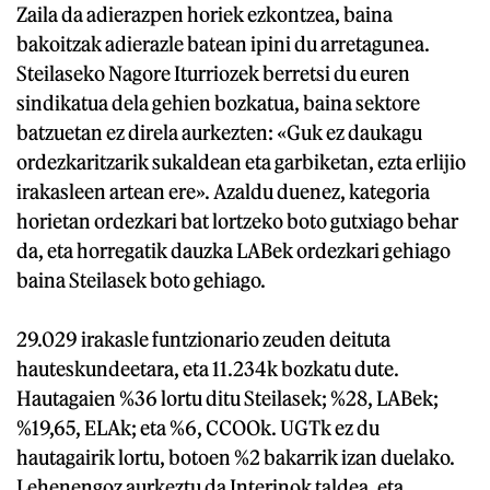
Zaila da adierazpen horiek ezkontzea, baina
bakoitzak adierazle batean ipini du arretagunea.
Steilaseko Nagore Iturriozek berretsi du euren
sindikatua dela gehien bozkatua, baina sektore
batzuetan ez direla aurkezten: «Guk ez daukagu
ordezkaritzarik sukaldean eta garbiketan, ezta erlijio
irakasleen artean ere». Azaldu duenez, kategoria
horietan ordezkari bat lortzeko boto gutxiago behar
da, eta horregatik dauzka LABek ordezkari gehiago
baina Steilasek boto gehiago.
29.029 irakasle funtzionario zeuden deituta
hauteskundeetara, eta 11.234k bozkatu dute.
Hautagaien %36 lortu ditu Steilasek; %28, LABek;
%19,65, ELAk; eta %6, CCOOk. UGTk ez du
hautagairik lortu, botoen %2 bakarrik izan duelako.
Lehenengoz aurkeztu da Interinok taldea, eta