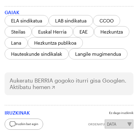
GAIAK
ELA sindikatua
LAB sindikatua
CCOO
Steilas
Euskal Herria
EAE
Hezkuntza
Lana
Hezkuntza publikoa
Hauteskunde sindikalak
Langile mugimendua
Aukeratu
BERRIA
gogoko iturri gisa Googlen.
Aktibatu hemen
IRUZKINAK
Ez dago iruzkinik
Iruzkin bat egin
ORDENATU