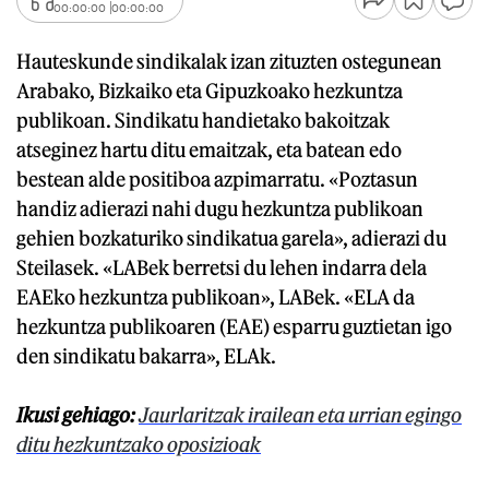
00:00:00
00:00:00
Hauteskunde sindikalak izan zituzten ostegunean
Arabako, Bizkaiko eta Gipuzkoako hezkuntza
publikoan. Sindikatu handietako bakoitzak
atseginez hartu ditu emaitzak, eta batean edo
bestean alde positiboa azpimarratu. «Poztasun
handiz adierazi nahi dugu hezkuntza publikoan
gehien bozkaturiko sindikatua garela», adierazi du
Steilasek. «LABek berretsi du lehen indarra dela
EAEko hezkuntza publikoan», LABek. «ELA da
hezkuntza publikoaren (EAE) esparru guztietan igo
den sindikatu bakarra», ELAk.
Ikusi gehiago:
Jaurlaritzak irailean eta urrian egingo
ditu hezkuntzako oposizioak