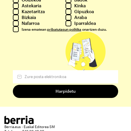
Astekaria
Kinka
Kazetaritza
Gipuzkoa
Bizkaia
Araba
Nafarroa
Iparraldea
Izena ematean
pribatutasun politika
onartzen duzu.
Berria.eus - Euskal Editorea SM