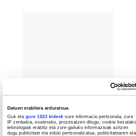
Datuen erabilera arduratsua
Guk eta
gure 1022 kideek
sure informacio pertsonala, zure
IP zenbakia, esaterako, prozesatzen ditugu, cookie bezalak
teknologiak erabiliz eta zure gailuko informazioak azitzen
dugu publizitate eta eduki pertsonalizatua, publizitatearen eta