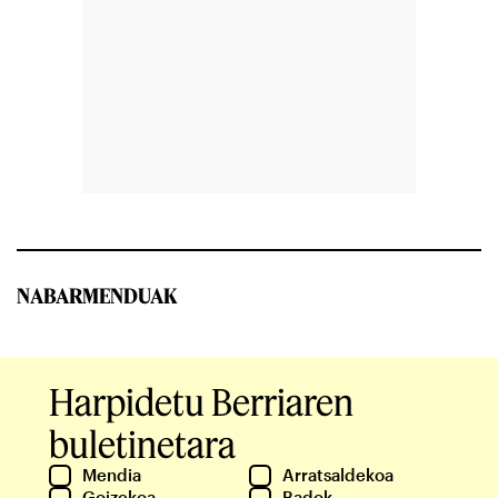
NABARMENDUAK
Harpidetu Berriaren
buletinetara
Mendia
Arratsaldekoa
Goizekoa
Badok