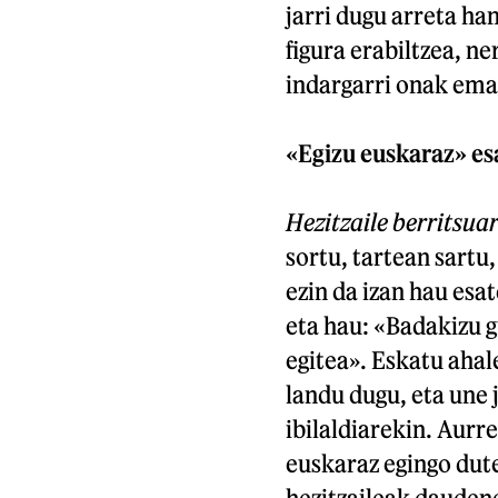
jarri dugu arreta ha
figura erabiltzea, n
indargarri onak emat
«Egizu euskaraz» es
Hezitzaile berritsua
sortu, tartean sart
ezin da izan hau esa
eta hau: «Badakizu g
egitea». Eskatu ahale
landu dugu, eta une 
ibilaldiarekin. Aurr
euskaraz egingo dute
hezitzaileak daudene