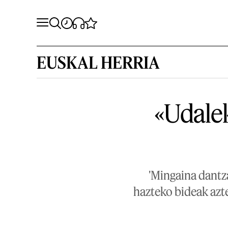
EUSKAL HERRIA
«Udalek
'Mingaina dantz
hazteko bideak azte