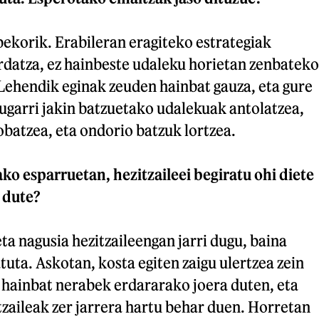
bekorik. Erabileran eragiteko estrategiak
rdatza, ez hainbeste udaleku horietan zenbateko
 Lehendik eginak zeuden hainbat gauza, eta gure
ugarri jakin batzuetako udalekuak antolatzea,
obatzea, eta ondorio batzuk lortzea.
ako esparruetan, hezitzaileei begiratu ohi diete
 dute?
eta nagusia hezitzaileengan jarri dugu, baina
ta. Askotan, kosta egiten zaigu ulertzea zein
 hainbat nerabek erdararako joera duten, eta
zaileak zer jarrera hartu behar duen. Horretan