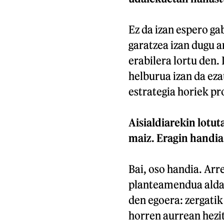
Ez da izan espero ga
garatzea izan dugu a
erabilera lortu den.
helburua izan da eza
estrategia horiek pr
Aisialdiarekin lotut
maiz. Eragin handia
Bai, oso handia. Arr
planteamendua aldatu
den egoera: zergatik
horren aurrean hezit