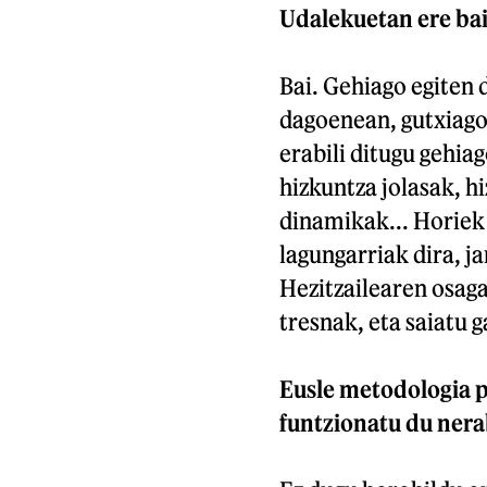
Udalekuetan ere ba
Bai. Gehiago egiten 
dagoenean, gutxiago.
erabili ditugu gehia
hizkuntza jolasak, h
dinamikak... Horiek
lagungarriak dira, j
Hezitzailearen osaga
tresnak, eta saiatu
Eusle metodologia p
funtzionatu du nera