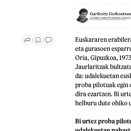
Garikoitz Goikoetxe
2019KO ABUZTUAREN 17A
00
Euskararen erabilera
eta gurasoen esparru
Oria, Gipuzkoa, 1973
Jaurlaritzak bultza
da: udalekuetan eusk
proba pilotuak egin
dira ezartzen. Bi ur
helburu dute ohiko u
Bi urtez proba pilot
udalekuetan nahastu