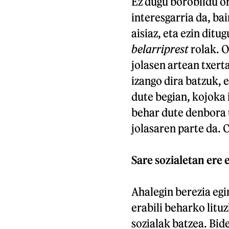
Ez dugu borobildu or
interesgarria da, ba
aisiaz, eta ezin dit
belarriprest
rolak. O
jolasen artean txert
izango dira batzuk, 
dute begian, kojoka i
behar dute denbora t
jolasaren parte da. 
Sare sozialetan ere 
Ahalegin berezia egi
erabili beharko litu
sozialak batzea. Bid