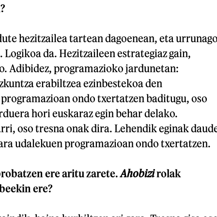
i?
dute hezitzailea tartean dagoenean, eta urrunag
 Logikoa da. Hezitzaileen estrategiaz gain,
go. Adibidez, programazioko jardunetan:
izkuntza erabiltzea ezinbestekoa den
 programazioan ondo txertatzen baditugu, oso
arduera hori euskaraz egin behar delako.
rri, oso tresna onak dira. Lehendik eginak daud
 gara udalekuen programazioan ondo txertatzen.
robatzen ere aritu zarete.
Ahobizi
rolak
beekin ere?