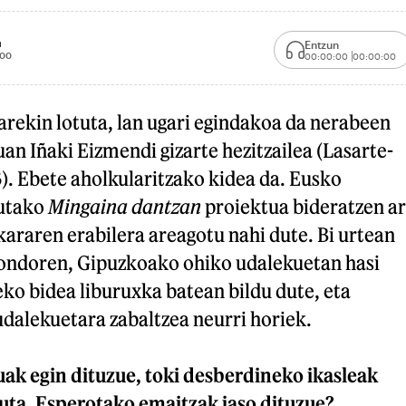
a
Entzun
:00
00:00:00
00:00:00
rekin lotuta, lan ugari egindakoa da nerabeen
an Iñaki Eizmendi gizarte hezitzailea (Lasarte-
). Ebete aholkularitzako kidea da. Eusko
tutako
Mingaina dantzan
proiektua bideratzen ar
araren erabilera areagotu nahi dute. Bi urtean
 ondoren, Gipuzkoako ohiko udalekuetan hasi
teko bidea liburuxka batean bildu dute, eta
dalekuetara zabaltzea neurri horiek.
uak egin dituzue, toki desberdineko ikasleak
ta. Esperotako emaitzak jaso dituzue?