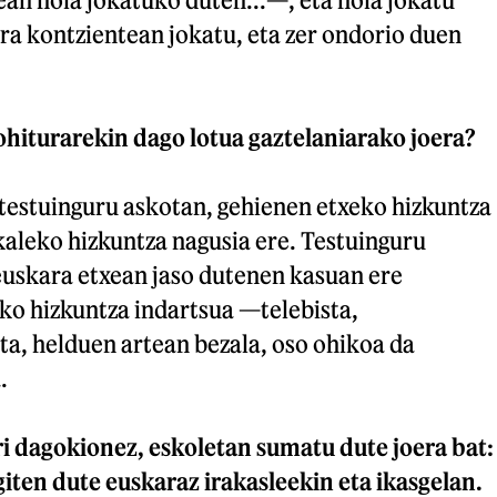
ra kontzientean jokatu, eta zer ondorio duen
ohiturarekin dago lotua gaztelaniarako joera?
 testuinguru askotan, gehienen etxeko hizkuntza
 kaleko hizkuntza nagusia ere. Testuinguru
uskara etxean jaso dutenen kasuan ere
eko hizkuntza indartsua —telebista,
ta, helduen artean bezala, oso ohikoa da
.
i dagokionez, eskoletan sumatu dute joera bat:
iten dute euskaraz irakasleekin eta ikasgelan.