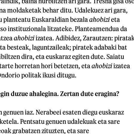
aindik, baina hurbiltzen ari gara. Tresna gisa os
ina moldaketak behar ditu. Udalekuez ari gara,
ugu planteatu Euskaraldian bezala
ahobizi
eta
so instituzionala litzateke. Planteamendua da
atzea
ahobizi
izatea. Adibidez, Zarautzen: pirata
eta besteak, laguntzaileak; piratek adabaki bat
biltzen dira, eta euskaraz egiten dute. Saiatu
arte horretan hori betetzen, eta
ahobizi
izatea
Ondorio politak ikusi ditugu.
egin duzue ahalegina. Zertan dute eragina?
n genuen iaz. Nerabeei esaten diegu euskaraz
zketela. Pentsatu genuen udalekuak eta sare
eoak grabatzen zituzten, eta sare