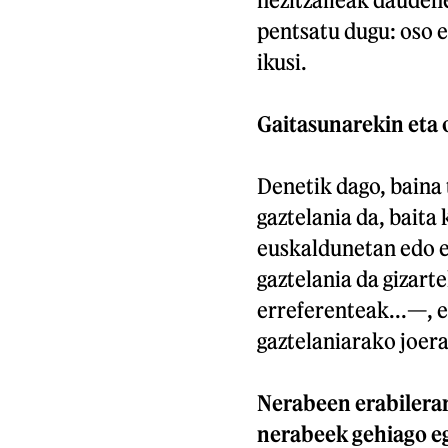
pentsatu dugu: oso e
ikusi.
Gaitasunarekin eta 
Denetik dago, baina
gaztelania da, baita
euskaldunetan edo e
gaztelania da gizart
erreferenteak...—, e
gaztelaniarako joera
Nerabeen erabilerar
nerabeek gehiago eg