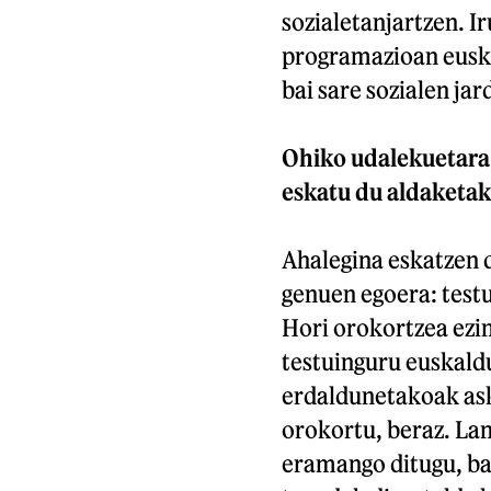
sozialetanjartzen. I
programazioan euska
bai sare sozialen ja
Ohiko udalekuetara 
eskatu du aldaketak
Ahalegina eskatzen 
genuen egoera: testu
Hori orokortzea ezi
testuinguru euskald
erdaldunetakoak asko
orokortu, beraz. La
eramango ditugu, ba