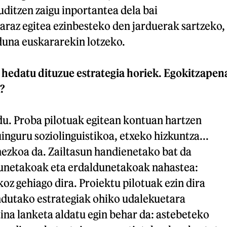
ruditzen zaigu inportantea dela bai
raz egitea ezinbesteko den jarduerak sartzeko,
rduna euskararekin lotzeko.
hedatu dituzue estrategia horiek. Egokitzapen
?
du. Proba pilotuak egitean kontuan hartzen
inguru soziolinguistikoa, etxeko hizkuntza...
nezkoa da. Zailtasun handienetako bat da
unetakoak eta erdaldunetakoak nahastea:
z gehiago dira. Proiektu pilotuak ezin dira
ndutako estrategiak ohiko udalekuetara
ina lanketa aldatu egin behar da: astebeteko