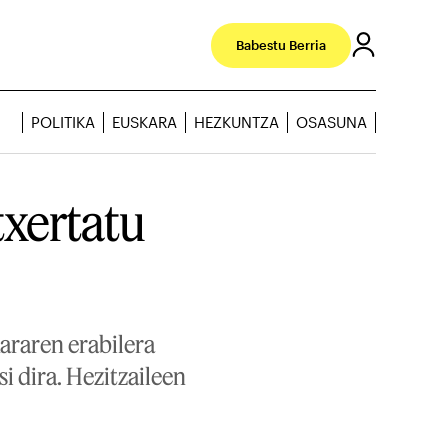
Babestu Berria
POLITIKA
EUSKARA
HEZKUNTZA
OSASUNA
txertatu
araren erabilera
i dira. Hezitzaileen