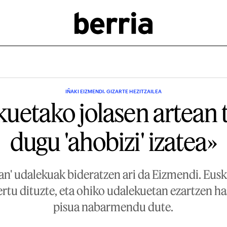
IÑAKI EIZMENDI. GIZARTE HEZITZAILEA
uetako jolasen artean 
dugu 'ahobizi' izatea»
an' udalekuak bideratzen ari da Eizmendi. Eusk
rtu dituzte, eta ohiko udalekuetan ezartzen has
pisua nabarmendu dute.