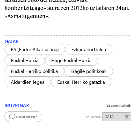
konbentzituago» atera zen 2012ko uztailaren 24an.
«Asmatu genuen».
GAIAK
EA (Eusko Alkartasuna)
Ezker abertzalea
Euskal Herria
Hego Euskal Herria
Euskal Herriko politika
Eragile politikoak
Alderdien legea
Euskal Herriko gatazka
IRUZKINAK
Ez dago iruzkinik
Iruzkin bat egin
ORDENATU