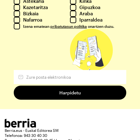
Astekaria
Kinka
Kazetaritza
Gipuzkoa
Bizkaia
Araba
Nafarroa
Iparraldea
Izena ematean
pribatutasun politika
onartzen duzu.
Berria.eus - Euskal Editorea SM
Telefonoa: 943 30 40 30