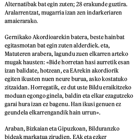
Alternatibak bat egin zuten; 28 erakunde guztira.
Aralarrentzat, mugarria izan zen indarkeriaren
amaierarako.
Gernikako Akordioarekin batera, beste hainbat
egitasmotan bat egin zuten alderdiek. eta,
Matuteren arabera, lagundu zuen elkarren arteko
mugak hausten: «Bide horretan hasi aurretik esan
izan balidate, hotzean, ea EArekin akordiorik
egiten ikusten nuen neure burua, asko kostatuko
zitzaidan. Horregatik, ez dut uste Bildu eraikitzeko
moduan egongo ginela, baldin eta elkar ezagutzeko
garai hura izan ez bagenu. Han ikusi genuen ez
geundela elkarrengandik hain urrun».
Araban, Bizkaian eta Gipuzkoan, Bilduranzko
bideak markatua zirudien. EAk eta ezker