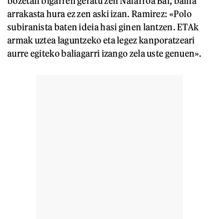
bozetan bigarren geratu zen Nafarroa Bai, baina
arrakasta hura ez zen aski izan. Ramirez: «Polo
subiranista baten ideia hasi ginen lantzen. ETAk
armak uztea laguntzeko eta legez kanporatzeari
aurre egiteko baliagarri izango zela uste genuen».