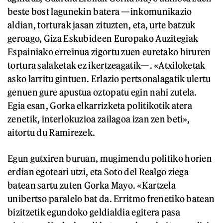
beste bost lagunekin batera —inkomunikazio
aldian, torturak jasan zituzten, eta, urte batzuk
geroago, Giza Eskubideen Europako Auzitegiak
Espainiako erreinua zigortu zuen euretako hiruren
tortura salaketak ez ikertzeagatik—. «Atxiloketak
asko larritu gintuen. Erlazio pertsonalagatik ulertu
genuen gure apustua oztopatu egin nahi zutela.
Egia esan, Gorka elkarrizketa politikotik atera
zenetik, interlokuzioa zailagoa izan zen beti»,
aitortu du Ramirezek.
Egun gutxiren buruan, mugimendu politiko horien
erdian egoteari utzi, eta Soto del Realgo ziega
batean sartu zuten Gorka Mayo. «Kartzela
unibertso paralelo bat da. Erritmo frenetiko batean
bizitzetik egundoko geldialdia egitera pasa