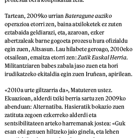
Tartean, 2009ko urrian
Bateragune
auziko
operazioa etorri zen, baina atxiloketek ez zuten
eztabaida geldiarazi, eta, azaroan, ezker
abertzaleak barne gogoeta prozesu hura ofizialdu
egin zuen, Altsasun. Lau hilabete geroago, 2010eko
otsailean, emaitza etorri zen:
Zutik Euskal Herria
.
Militantziaren babes zabala jaso zuen eta hori
irudikatzeko ekitaldia egin zuen Iruñean, apirilean.
«2010a urte giltzarria da», Matuteren ustez.
Ekuazioan, alderdi txiki berria sartu zen 2009ko
abenduan: Alternatiba. Hasieratik bokazio zuen
zatituta zegoen ezkerreko alderdi eta
sentsibilitateen arteko harremanak jostea: «Guk
esan ohi genuen hiltzeko jaio ginela, eta lehen