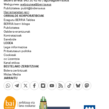
Bezero arreta: 943 30 43 45 | laguna@berria.eus
Webgunea:
webgunea@berria.eus
Publizitatea:
publi@bidera.eus
Harremanetan jarri
ORRIALDE KORPORATIBOAK
Ezagutu BERRIA Taldea
BERRIA berri bloga
Publizitatea
Galdera-erantzunak
Kontratazioak
Sarebide
LEGEA
Lege informazioa
Pribatutasun politika
Cookieak
cc Lizentzia
Kanal etikoa
BESTELAKO ZERBITZUAK
Bidera zerbitzuak
Midas Media
JARRAITU