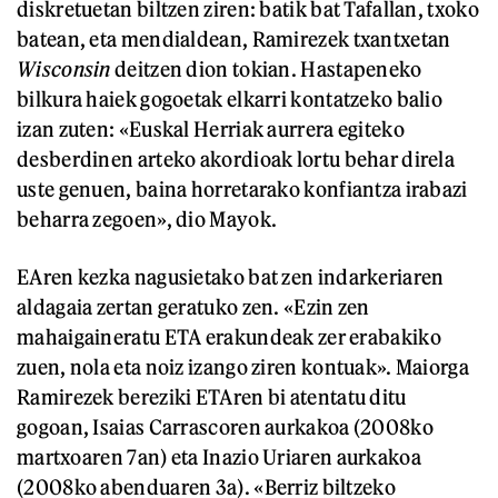
diskretuetan biltzen ziren: batik bat Tafallan, txoko
batean, eta mendialdean, Ramirezek txantxetan
Wisconsin
deitzen dion tokian. Hastapeneko
bilkura haiek gogoetak elkarri kontatzeko balio
izan zuten: «Euskal Herriak aurrera egiteko
desberdinen arteko akordioak lortu behar direla
uste genuen, baina horretarako konfiantza irabazi
beharra zegoen», dio Mayok.
EAren kezka nagusietako bat zen indarkeriaren
aldagaia zertan geratuko zen. «Ezin zen
mahaigaineratu ETA erakundeak zer erabakiko
zuen, nola eta noiz izango ziren kontuak». Maiorga
Ramirezek bereziki ETAren bi atentatu ditu
gogoan, Isaias Carrascoren aurkakoa (2008ko
martxoaren 7an) eta Inazio Uriaren aurkakoa
(2008ko abenduaren 3a). «Berriz biltzeko