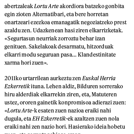
abertzaleak
Lortu Arte
akordiora batzeko gonbita
egin zioten Alternatibari, eta bere horretan
onartzeari ezezkoa emanagatik negoziatzeko prest
azaldu zen. Udazkenean hasi ziren elkarrizketak.
«Segurtasun neurriak zorroztu behar izan
genituen. Sakelakoak desarmatu, hitzorduak
elkarri modu seguruan pasa... Klandestinitate
xarma hori zuen».
2011ko urtarrilean aurkeztu zen
Euskal Herria
Ezkerretik
ituna. Lehen aldiz, Bilduren sorrerako
hiru alderdiak elkarrekin ziren, eta, Matuteren
ustez, ororen gainetik konpromisoa adierazi zuen:
«
Lortu Arte
-k esaten zuen nazioa eraiki nahi
dugula, eta
EH Ezkerretik-
ek azaltzen zuen nola
eraiki nahi zen nazio hori. Hasierako ideia hobetu