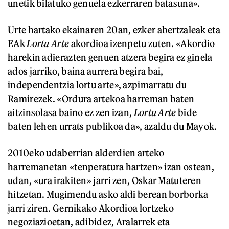
unetik bilatuko genuela ezkerraren batasuna».
Urte hartako ekainaren 20an, ezker abertzaleak eta
EAk
Lortu Arte
akordioa izenpetu zuten. «Akordio
harekin adierazten genuen atzera begira ez ginela
ados jarriko, baina aurrera begira bai,
independentzia lortu arte», azpimarratu du
Ramirezek. «Ordura artekoa harreman baten
aitzinsolasa baino ez zen izan,
Lortu Arte
bide
baten lehen urrats publikoa da», azaldu du Mayok.
2010eko udaberrian alderdien arteko
harremanetan «tenperatura hartzen» izan ostean,
udan, «ura irakiten» jarri zen, Oskar Matuteren
hitzetan. Mugimendu asko aldi berean borborka
jarri ziren. Gernikako Akordioa lortzeko
negoziazioetan, adibidez, Aralarrek eta