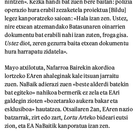
nintzen». Kezka handi bat zuen bere baitan: polizia
operazio hura erabil zezaketela proiektua [Bildu]
legez kanporatzeko saioan: «Hala izan zen. Ustez,
nire etxean atzemandako Batasunaren oinarrien
dokumentu bat erabili nahi izan zuten, froga gisa.
Ustez
diot, zeren gezurra baita etxean dokumentu
hura harrapatu zidatela».
Mayo atxilotuta, Nafarroa Bairekin akordioa
lortzeko EAren ahaleginak kale itsuan jarraitu
zuen. NaBaik adierazi zuen «beste alderdi batekin
bat egiteko» nahikoa bermerik ez zela eta EAri
galdegin zioten «bozetarako aukera bakar eta
esklusiboa» hautatzea. Otsailaren 2an, EAren nazio
batzarrak, zirt edo zart,
Lortu Arte
ko bideari eutsi
zion, eta EA NaBaitik kanporatua izan zen.