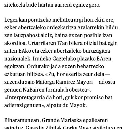
zitekeela bide hartan aurrera eginez gero.
Legez kanporatzeko mehatxu argi horrekin ere,
ezker abertzaleko ordezkaritza Aralarrekin bildu
zen lauzpabost aldiz, baina ez zen posible izan
akordioa. Urtarrilaren 17an bilera ofizial bat egin
zuten EAko eta ezker abertzaleko buruzagitza
nazionalek, Iruñeko Gazteluko plazako EAren
egoitzan. Ordurako jada ez zen beharrezko
ezkutuan biltzea. «Zu, hor eserita zeundela —
zuzendu zaio Maiorga Ramirez Mayori— adostu
genuen NaBairen formula hobestea».
«Interpretagarria da hori, guk konpromiso bat
adierazi genuen», aipatu du Mayok.
Biharamunean, Grande Marlaska epailearen
aginduz, Guardia Zibilak Gorka Mayo atxilotu zuen