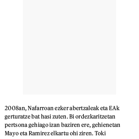
2008an, Nafarroan ezker abertzaleak eta EAk
gerturatze bat hasi zuten. Bi ordezkaritzetan
pertsona gehiago izan baziren ere, gehienetan
Mayo eta Ramirez elkartu ohi ziren. Toki