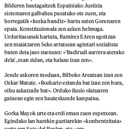
Bilduren hautagaitzek Espainiako Justizia
sistemaren galbahea pasatuko ote zuen, eta
horregatik «kezka handiz» hartu zuten Gorenaren
epaia. Konstituzionala zen azken helmuga.
Urduritasunak hartuta, Ramirez EAren egoitzan
zen maiatzaren 5eko arratsean agintari sozialista
baten deia jaso zuenean: «'Badirudi aurrera aterako
dela', esan zidan, eta halaxe izan zen».
Jende askoren moduan, Bilboko Areatzan izan zen
Oskar Matute. «Bozkario eztanda bat izan zen hura,
oihu askatzaile bat». Orduko ilusio olatuaren
gainean egin zen hauteskunde kanpaina.
Gorka Mayok urte eta erdi eman zuen espetxean.
Egindako lan harekin guztiarekin «konbentzituta»
sartu zen Soto del Realen, eta «are