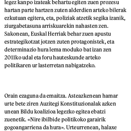
legez kanpo izateak behartu egiten zuen prozesu
hartan parte hartzen zuten alderdien arteko bilerak
ezkutuan egitera, eta, poliziak atzetik segika izanik,
ziurgabetasuna arriskuarekin nahasten zen.
Sakonean, Euskal Herriak behar zuen apustu
estrategikotzat jotzen zuten protagonistek, eta
determinazio hura lema moduko bat izan zen
2011ko udal eta foru hauteskunde arteko
politikaren ur lasterretan nabigatzeko.
Orain ezaguna da emaitza. Asteazkenean hamar
urte bete ziren Auzitegi Konstituzionalak azken
unean Bildu koalizioa legezko egitea ebatzi
zuenetik. «Nire ibilbide politikoko garairik
gogoangarriena da hura». Urteurrenean, halaxe