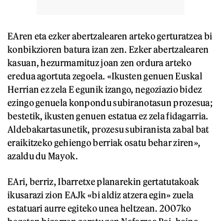
EAren eta ezker abertzalearen arteko gerturatzea bi
konbikzioren batura izan zen. Ezker abertzalearen
kasuan, hezurmamituz joan zen ordura arteko
eredua agortuta zegoela. «Ikusten genuen Euskal
Herrian ez zela E egunik izango, negoziazio bidez
ezingo genuela konpondu subiranotasun prozesua;
bestetik, ikusten genuen estatua ez zela fidagarria.
Aldebakartasunetik, prozesu subiranista zabal bat
eraikitzeko gehiengo berriak osatu behar ziren»,
azaldu du Mayok.
EAri, berriz, Ibarretxe planarekin gertatutakoak
ikusarazi zion EAJk «bi aldiz atzera egin» zuela
estatuari aurre egiteko unea heltzean. 2007ko