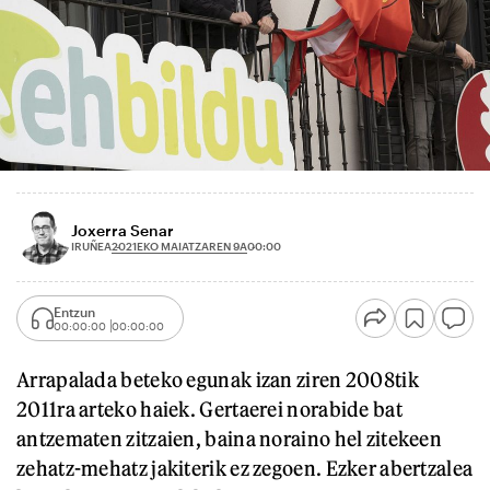
Joxerra Senar
2021EKO MAIATZAREN 9A
IRUÑEA
00:00
Entzun
00:00:00
00:00:00
Arrapalada beteko egunak izan ziren 2008tik
2011ra arteko haiek. Gertaerei norabide bat
antzematen zitzaien, baina noraino hel zitekeen
zehatz-mehatz jakiterik ez zegoen. Ezker abertzalea