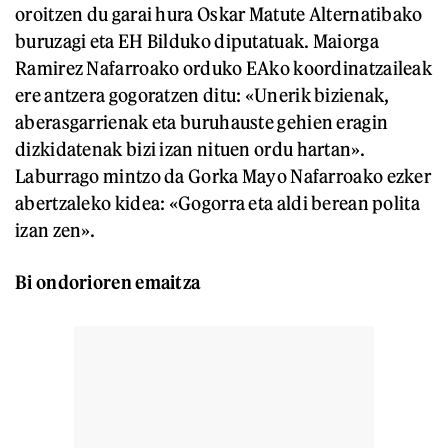
oroitzen du garai hura Oskar Matute Alternatibako
buruzagi eta EH Bilduko diputatuak. Maiorga
Ramirez Nafarroako orduko EAko koordinatzaileak
ere antzera gogoratzen ditu: «Unerik bizienak,
aberasgarrienak eta buruhauste gehien eragin
dizkidatenak bizi izan nituen ordu hartan».
Laburrago mintzo da Gorka Mayo Nafarroako ezker
abertzaleko kidea: «Gogorra eta aldi berean polita
izan zen».
Bi ondorioren emaitza