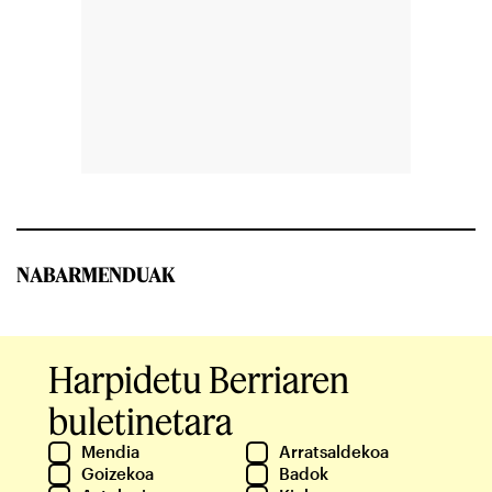
NABARMENDUAK
Harpidetu Berriaren
buletinetara
Mendia
Arratsaldekoa
Goizekoa
Badok