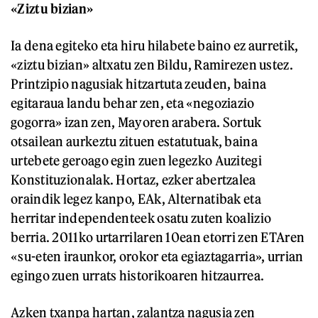
«Ziztu bizian»
Ia dena egiteko eta hiru hilabete baino ez aurretik,
«ziztu bizian» altxatu zen Bildu, Ramirezen ustez.
Printzipio nagusiak hitzartuta zeuden, baina
egitaraua landu behar zen, eta «negoziazio
gogorra» izan zen, Mayoren arabera. Sortuk
otsailean aurkeztu zituen estatutuak, baina
urtebete geroago egin zuen legezko Auzitegi
Konstituzionalak. Hortaz, ezker abertzalea
oraindik legez kanpo, EAk, Alternatibak eta
herritar independenteek osatu zuten koalizio
berria. 2011ko urtarrilaren 10ean etorri zen ETAren
«su-eten iraunkor, orokor eta egiaztagarria», urrian
egingo zuen urrats historikoaren hitzaurrea.
Azken txanpa hartan, zalantza nagusia zen