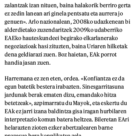
zalantzak izan nituen, baina halakorik berriro gerta
ez zedin lanean ari ginela pentsatu eta aurrera jo
genuen». Arlo nazionalean, 2008ko udazkenean bi
alderdietako zuzendaritzek 2009ko udaberriko
EAEko hauteskundeei begirako elkarlanerako
negoziazioak hasi zituzten, baina Uriaren hilketak
dena geldiarazi zuen. Boz haietan, EAk porrot
handia jasan zuen.
Harremana ez zen eten, ordea. «Konfiantza ez da
egun batetik bestera irabazten. Sinesgarritasuna
jardunak berak ematen dizu, emandako hitza
betetzeak», azpimarratu du Mayok, eta eskertu du
EAk ez jarri izana baldintza gisa iragan hurbilaren
interpretazio komun batera heltzea. Bileretan EAri
helarazten zioten ezker abertzalearen barne
prozesua bera konplikatua zela.