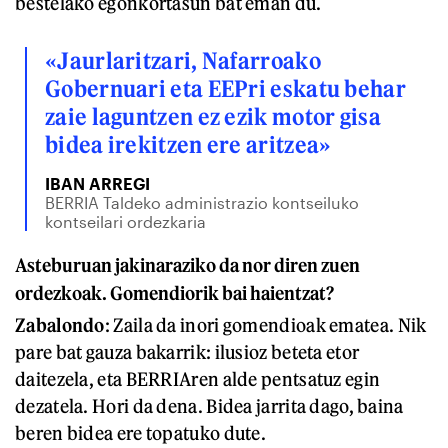
bestelako egonkortasun bat eman du.
«Jaurlaritzari, Nafarroako
Gobernuari eta EEPri eskatu behar
zaie laguntzen ez ezik motor gisa
bidea irekitzen ere aritzea»
IBAN ARREGI
BERRIA Taldeko administrazio kontseiluko
kontseilari ordezkaria
Asteburuan jakinaraziko da nor diren zuen
ordezkoak. Gomendiorik bai haientzat?
Zabalondo
: Zaila da inori gomendioak ematea. Nik
pare bat gauza bakarrik: ilusioz beteta etor
daitezela, eta BERRIAren alde pentsatuz egin
dezatela. Hori da dena. Bidea jarrita dago, baina
beren bidea ere topatuko dute.