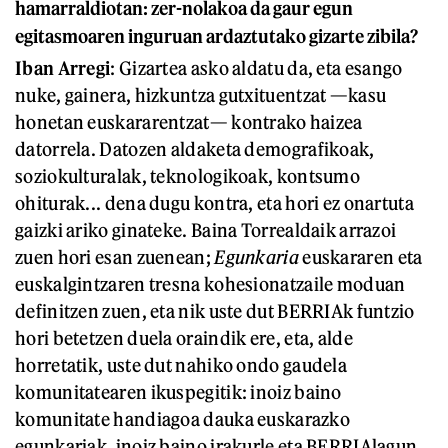
hamarraldiotan: zer-nolakoa da gaur egun
egitasmoaren inguruan ardaztutako gizarte zibila?
Iban Arregi
: Gizartea asko aldatu da, eta esango
nuke, gainera, hizkuntza gutxituentzat —kasu
honetan euskararentzat— kontrako haizea
datorrela. Datozen aldaketa demografikoak,
soziokulturalak, teknologikoak, kontsumo
ohiturak... dena dugu kontra, eta hori ez onartuta
gaizki ariko ginateke. Baina Torrealdaik arrazoi
zuen hori esan zuenean;
Egunkaria
euskararen eta
euskalgintzaren tresna kohesionatzaile moduan
definitzen zuen, eta nik uste dut BERRIAk funtzio
hori betetzen duela oraindik ere, eta, alde
horretatik, uste dut nahiko ondo gaudela
komunitatearen ikuspegitik: inoiz baino
komunitate handiagoa dauka euskarazko
egunkariak, inoiz baino irakurle eta BERRIAlagun