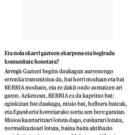
Eta nola ekarri gazteen ekarpena eta begirada
komunitate honetara?
Arregi:
Gazteei begira daukagun aurrenengo
erronka transmisioa da, bai herri moduan eta bai
BERRIA moduan, eta ez dakit ondo asmatzen ari
garen. Azkenean, BERRIA ez da kapritxo bat:
eginkizun bat daukagu, misio bat, helburu batzuk,
eta
Egunkaria
horretarako sortu zen bere garaian.
Misioa kazetaritzari lotuta dago, euskarari lotuta,
normalizazioari lotuta, baina baita aktibazio