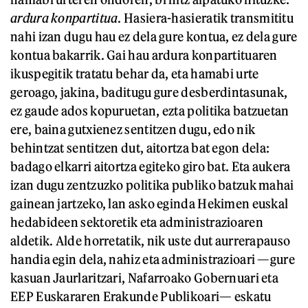
ardura konpartitua
. Hasiera-hasieratik transmititu
nahi izan dugu hau ez dela gure kontua, ez dela gure
kontua bakarrik. Gai hau ardura konpartituaren
ikuspegitik tratatu behar da, eta hamabi urte
geroago, jakina, baditugu gure desberdintasunak,
ez gaude ados kopuruetan, ezta politika batzuetan
ere, baina gutxienez sentitzen dugu, edo nik
behintzat sentitzen dut, aitortza bat egon dela:
badago elkarri aitortza egiteko giro bat. Eta aukera
izan dugu zentzuzko politika publiko batzuk mahai
gainean jartzeko, lan asko eginda Hekimen euskal
hedabideen sektoretik eta administrazioaren
aldetik. Alde horretatik, nik uste dut aurrerapauso
handia egin dela, nahiz eta administrazioari —gure
kasuan Jaurlaritzari, Nafarroako Gobernuari eta
EEP Euskararen Erakunde Publikoari— eskatu