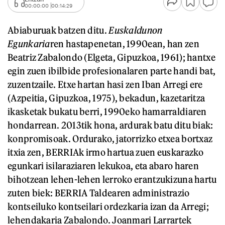
00:00:00
00:14:29
Abiaburuak batzen ditu.
Euskaldunon
Egunkaria
ren hastapenetan, 1990ean, han zen
Beatriz Zabalondo (Elgeta, Gipuzkoa, 1961); hantxe
egin zuen ibilbide profesionalaren parte handi bat,
zuzentzaile. Etxe hartan hasi zen Iban Arregi ere
(Azpeitia, Gipuzkoa, 1975), bekadun, kazetaritza
ikasketak bukatu berri, 1990eko hamarraldiaren
hondarrean. 2013tik hona, ardurak batu ditu biak:
konpromisoak. Ordurako, jatorrizko etxea bortxaz
itxia zen, BERRIAk irmo hartua zuen euskarazko
egunkari isilaraziaren lekukoa, eta abaro haren
bihotzean lehen-lehen lerroko erantzukizuna hartu
zuten biek: BERRIA Taldearen administrazio
kontseiluko kontseilari ordezkaria izan da Arregi;
lehendakaria Zabalondo. Joanmari Larrartek