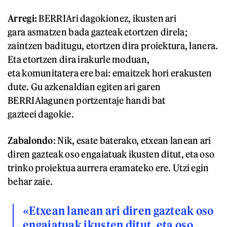
Arregi:
BERRIAri dagokionez, ikusten ari
gara asmatzen bada gazteak etortzen direla;
zaintzen baditugu, etortzen dira proiektura, lanera.
Eta etortzen dira irakurle moduan,
eta komunitatera ere bai: emaitzek hori erakusten
dute. Gu azkenaldian egiten ari garen
BERRIAlagunen portzentaje handi bat
gazteei dagokie.
Zabalondo
: Nik, esate baterako, etxean lanean ari
diren gazteak oso engaiatuak ikusten ditut, eta oso
trinko proiektua aurrera eramateko ere. Utzi egin
behar zaie.
«Etxean lanean ari diren gazteak oso
engaiatuak ikusten ditut, eta oso