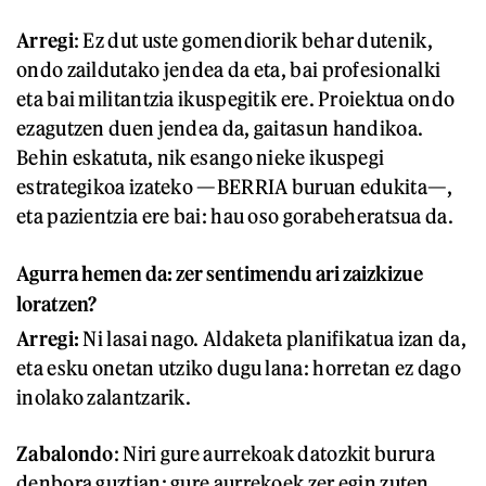
Arregi
: Ez dut uste gomendiorik behar dutenik,
ondo zaildutako jendea da eta, bai profesionalki
eta bai militantzia ikuspegitik ere. Proiektua ondo
ezagutzen duen jendea da, gaitasun handikoa.
Behin eskatuta, nik esango nieke ikuspegi
estrategikoa izateko —BERRIA buruan edukita—,
eta pazientzia ere bai: hau oso gorabeheratsua da.
Agurra hemen da: zer sentimendu ari zaizkizue
loratzen?
Arregi:
Ni lasai nago. Aldaketa planifikatua izan da,
eta esku onetan utziko dugu lana: horretan ez dago
inolako zalantzarik.
Zabalondo
: Niri gure aurrekoak datozkit burura
denbora guztian: gure aurrekoek zer egin zuten,