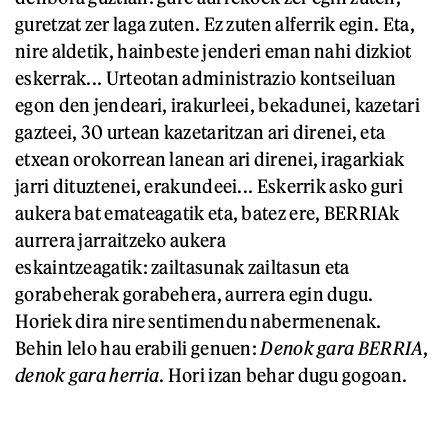
guretzat zer laga zuten. Ez zuten alferrik egin. Eta,
nire aldetik, hainbeste jenderi eman nahi dizkiot
eskerrak... Urteotan administrazio kontseiluan
egon den jendeari, irakurleei, bekadunei, kazetari
gazteei, 30 urtean kazetaritzan ari direnei, eta
etxean orokorrean lanean ari direnei, iragarkiak
jarri dituztenei, erakundeei... Eskerrik asko guri
aukera bat emateagatik eta, batez ere, BERRIAk
aurrera jarraitzeko aukera
eskaintzeagatik: zailtasunak zailtasun eta
gorabeherak gorabehera, aurrera egin dugu.
Horiek dira nire sentimendu nabermenenak.
Behin lelo hau erabili genuen:
Denok gara BERRIA
,
denok gara herria
. Hori izan behar dugu gogoan.