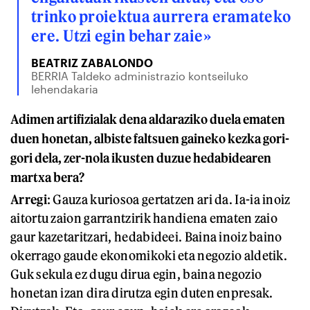
trinko proiektua aurrera eramateko
ere. Utzi egin behar zaie»
BEATRIZ ZABALONDO
BERRIA Taldeko administrazio kontseiluko
lehendakaria
Adimen artifizialak dena aldaraziko duela ematen
duen honetan, albiste faltsuen gaineko kezka gori-
gori dela, zer-nola ikusten duzue hedabidearen
martxa bera?
Arregi
: Gauza kuriosoa gertatzen ari da. Ia-ia inoiz
aitortu zaion garrantzirik handiena ematen zaio
gaur kazetaritzari, hedabideei. Baina inoiz baino
okerrago gaude ekonomikoki eta negozio aldetik.
Guk sekula ez dugu dirua egin, baina negozio
honetan izan dira dirutza egin duten enpresak.