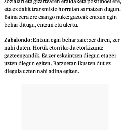
sozialari eta gizartearen eraldaketa positiboei ere,
eta ez dakit transmisio horretan asmatzen dugun.
Baina zera ere esango nuke: gazteak entzun egin
behar ditugu, entzun eta ulertu.
Zabalondo
: Entzun egin behar zaie: zer diren, zer
nahi duten. Hortik etorriko da etorkizuna:
gazteengandik. Ea zer eskaintzen diegun eta zer
uzten diegun egiten. Batzuetan ikusten dut ez
diegula uzten nahi adina egiten.