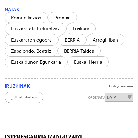
GAIAK
Komunikazioa
Prentsa
Euskara eta hizkuntzak
Euskara
Euskararen egoera
BERRIA
Arregi, Iban
Zabalondo, Beatriz
BERRIA Taldea
Euskaldunon Egunkaria
Euskal Herria
IRUZKINAK
Ez dago iruzkinik
Iruzkin bat egin
ORDENATU
INTERESGARRIA IZANGO ZAIZU