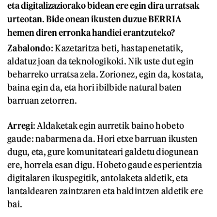
eta digitalizaziorako bidean ere egin dira urratsak
urteotan. Bide onean ikusten duzue BERRIA
hemen diren erronka handiei erantzuteko?
Zabalondo
: Kazetaritza beti, hastapenetatik,
aldatuz joan da teknologikoki. Nik uste dut egin
beharreko urratsa zela. Zorionez, egin da, kostata,
baina egin da, eta hori ibilbide natural baten
barruan zetorren.
Arregi
: Aldaketak egin aurretik baino hobeto
gaude: nabarmena da. Hori etxe barruan ikusten
dugu, eta, gure komunitateari galdetu diogunean
ere, horrela esan digu. Hobeto gaude esperientzia
digitalaren ikuspegitik, antolaketa aldetik, eta
lantaldearen zaintzaren eta baldintzen aldetik ere
bai.