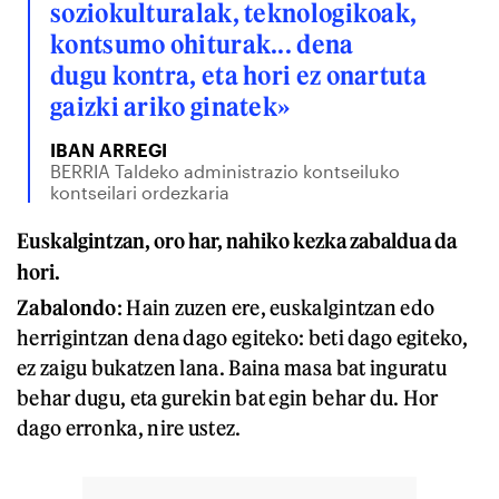
soziokulturalak, teknologikoak,
kontsumo ohiturak... dena
dugu kontra, eta hori ez onartuta
gaizki ariko ginatek»
IBAN ARREGI
BERRIA Taldeko administrazio kontseiluko
kontseilari ordezkaria
Euskalgintzan, oro har, nahiko kezka zabaldua da
hori.
Zabalondo
: Hain zuzen ere, euskalgintzan edo
herrigintzan dena dago egiteko: beti dago egiteko,
ez zaigu bukatzen lana. Baina masa bat inguratu
behar dugu, eta gurekin bat egin behar du. Hor
dago erronka, nire ustez.