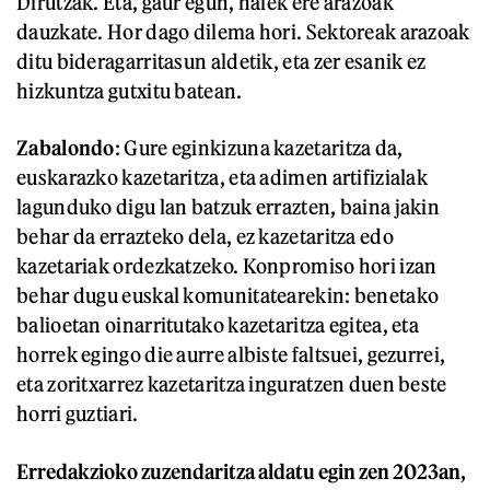
Dirutzak. Eta, gaur egun, haiek ere arazoak
dauzkate. Hor dago dilema hori. Sektoreak arazoak
ditu bideragarritasun aldetik, eta zer esanik ez
hizkuntza gutxitu batean.
Zabalondo
: Gure eginkizuna kazetaritza da,
euskarazko kazetaritza, eta adimen artifizialak
lagunduko digu lan batzuk errazten, baina jakin
behar da errazteko dela, ez kazetaritza edo
kazetariak ordezkatzeko. Konpromiso hori izan
behar dugu euskal komunitatearekin: benetako
balioetan oinarritutako kazetaritza egitea, eta
horrek egingo die aurre albiste faltsuei, gezurrei,
eta zoritxarrez kazetaritza inguratzen duen beste
horri guztiari.
Erredakzioko zuzendaritza aldatu egin zen 2023an,