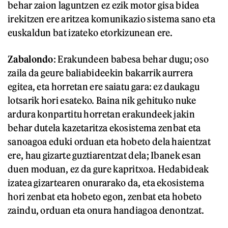
behar zaion laguntzen ez ezik motor gisa bidea
irekitzen ere aritzea komunikazio sistema sano eta
euskaldun bat izateko etorkizunean ere.
Zabalondo
: Erakundeen babesa behar dugu; oso
zaila da geure baliabideekin bakarrik aurrera
egitea, eta horretan ere saiatu gara: ez daukagu
lotsarik hori esateko. Baina nik gehituko nuke
ardura konpartitu horretan erakundeek jakin
behar dutela kazetaritza ekosistema zenbat eta
sanoagoa eduki orduan eta hobeto dela haientzat
ere, hau gizarte guztiarentzat dela; Ibanek esan
duen moduan, ez da gure kapritxoa. Hedabideak
izatea gizartearen onurarako da, eta ekosistema
hori zenbat eta hobeto egon, zenbat eta hobeto
zaindu, orduan eta onura handiagoa denontzat.