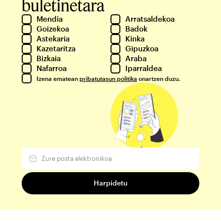
buletinetara
Mendia
Arratsaldekoa
Goizekoa
Badok
Astekaria
Kinka
Kazetaritza
Gipuzkoa
Bizkaia
Araba
Nafarroa
Iparraldea
Izena ematean
pribatutasun politika
onartzen duzu.