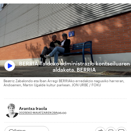
BERRIA Taldeko administrazio kontseiluaren
aldaketa. BERRIA
Beatriz Zabalondo eta Iban Arregi BERRIAko erredakzio nagusiko harreran,
Andoainen, Martin Ugalde kultur parkean. JON URBE / FOKU
Arantxa Iraola
2025EKO MAIATZAREN 29A
05:00
Entzun