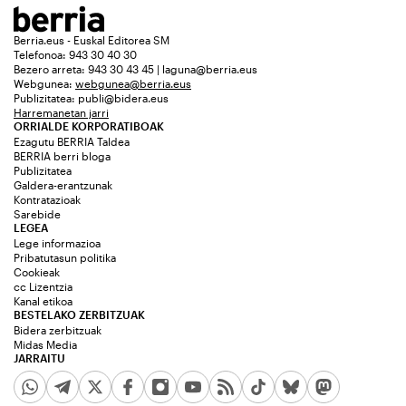
Berria.eus - Euskal Editorea SM
Telefonoa: 943 30 40 30
Bezero arreta: 943 30 43 45 | laguna@berria.eus
Webgunea:
webgunea@berria.eus
Publizitatea:
publi@bidera.eus
Harremanetan jarri
ORRIALDE KORPORATIBOAK
Ezagutu BERRIA Taldea
BERRIA berri bloga
Publizitatea
Galdera-erantzunak
Kontratazioak
Sarebide
LEGEA
Lege informazioa
Pribatutasun politika
Cookieak
cc Lizentzia
Kanal etikoa
BESTELAKO ZERBITZUAK
Bidera zerbitzuak
Midas Media
JARRAITU