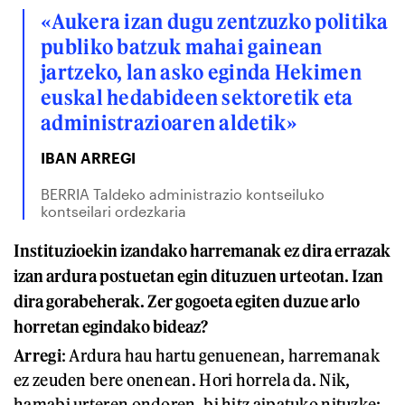
«Aukera izan dugu zentzuzko politika
publiko batzuk mahai gainean
jartzeko, lan asko eginda Hekimen
euskal hedabideen sektoretik eta
administrazioaren aldetik»
IBAN ARREGI
BERRIA Taldeko administrazio kontseiluko
kontseilari ordezkaria
Instituzioekin izandako harremanak ez dira errazak
izan ardura postuetan egin dituzuen urteotan. Izan
dira gorabeherak. Zer gogoeta egiten duzue arlo
horretan egindako bideaz?
Arregi
: Ardura hau hartu genuenean, harremanak
ez zeuden bere onenean. Hori horrela da. Nik,
hamabi urteren ondoren, bi hitz aipatuko nituzke: