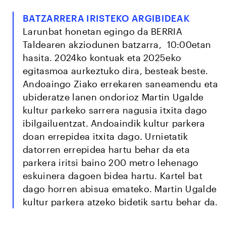
BATZARRERA IRISTEKO ARGIBIDEAK
Larunbat honetan egingo da BERRIA
Taldearen akziodunen batzarra, 10:00etan
hasita. 2024ko kontuak eta 2025eko
egitasmoa aurkeztuko dira, besteak beste.
Andoaingo Ziako errekaren saneamendu eta
ubideratze lanen ondorioz Martin Ugalde
kultur parkeko sarrera nagusia itxita dago
ibilgailuentzat. Andoaindik kultur parkera
doan errepidea itxita dago. Urnietatik
datorren errepidea hartu behar da eta
parkera iritsi baino 200 metro lehenago
eskuinera dagoen bidea hartu. Kartel bat
dago horren abisua emateko. Martin Ugalde
kultur parkera atzeko bidetik sartu behar da.