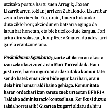
utzitako postua hartu zuen Arregik; Joxean
Lizarribarren tokian jarri zen Zabalondo, Lizarribar
zendu berria zela. Eta, orain, batera bukatuko
dute ziklo hori; akziodunen batzarra egingo da
larunbat honetan, eta biek utziko dute kargua. Jori
aritu dira solasean, konplize: «Ematen du ados jarri
garela erantzunetan».
Euskaldunon Egunkaria
gizarte zibilaren arrakasta
izan zela idatzi zuen Joan Mari Torrealdaik. Hain
justu ere, haren inguruan ardaztutako komunitate
sendo batek eman zion bide egunkari hari, orain
dela hiru hamarraldi baino gehiago. Komunitate
haren ordezkari izan zarete zuek urteotan BERRIA
Taldeko administrazio kontseiluan. Zer ikusi duzue
talaia horretatik? Gizartea izugarri aldatu da hiru