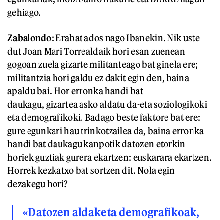
gehiago.
Zabalondo
: Erabat ados nago Ibanekin. Nik uste
dut Joan Mari Torrealdaik hori esan zuenean
gogoan zuela gizarte militanteago bat ginela ere;
militantzia hori galdu ez dakit egin den, baina
apaldu bai. Hor erronka handi bat
daukagu, gizartea asko aldatu da-eta soziologikoki
eta demografikoki. Badago beste faktore bat ere:
gure egunkari hau trinkotzailea da, baina erronka
handi bat daukagu kanpotik datozen etorkin
horiek guztiak gurera ekartzen: euskarara ekartzen.
Horrek kezkatxo bat sortzen dit. Nola egin
dezakegu hori?
«Datozen aldaketa demografikoak,