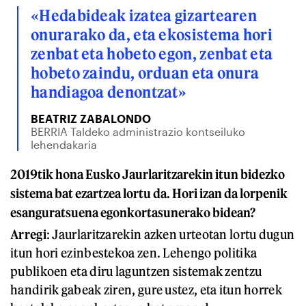
«Hedabideak izatea gizartearen
onurarako da, eta ekosistema hori
zenbat eta hobeto egon, zenbat eta
hobeto zaindu, orduan eta onura
handiagoa denontzat»
BEATRIZ ZABALONDO
BERRIA Taldeko administrazio kontseiluko
lehendakaria
2019tik hona Eusko Jaurlaritzarekin itun bidezko
sistema bat ezartzea lortu da. Hori izan da lorpenik
esanguratsuena egonkortasunerako bidean?
Arregi
: Jaurlaritzarekin azken urteotan lortu dugun
itun hori ezinbestekoa zen. Lehengo politika
publikoen eta diru laguntzen sistemak zentzu
handirik gabeak ziren, gure ustez, eta itun horrek