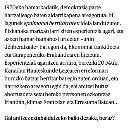
1970eko hamarkadatik, demokrazia parte
hartzaileago baten aldarrikapena areagotuta, bi
lagunek
epaimahai herritarraren
ideia landu zuten.
Pixkanaka martxan jarri ziren esperientzia ugari, eta
azken hamar-hamabost urteetan «uhin
deliberatzaile» bat egon da, Ekonomia Lankidetza
eta Garapenerako Erakundearen hitzetan.
Esperientziak ugaritzen ari dira, bereziki 2004tik;
Kanadan Hauteskunde Legearen erreformari
buruzko batzar herritar bat egin zuten orduan, eta
harrezkero areagotu egin da, gai anitzei buruz:
abortuaz eta sexu bereko pertsonen ezkontzaz
Irlandan, klimaz Frantzian eta Erresuma Batuan...
Gai anitzez eztabaidatzeko balio dezake, beraz?