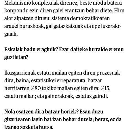
Mekanismo konplexuak direnez, beste modu batera
konpondu ezin diren gaiei erantzun behar diete. Hiru
alor aipatzen ditugu: sistema demokratikoaren
arauei buruzkoak, gai gatazkatsuak eta epe luzerako
gaiak.
Eskalak badu eraginik? Ezar daiteke lurralde eremu
guztietan?
Ikusgarrienak estatu mailan egiten diren prozesuak
dira, baina, estatistikei erreparatuta, batzar
herritarren %80 tokiko mailan egiten dira; %15,
estatu mailan; eta gainerakoak, estatuz gaindi.
Nola osatzen dira batzar horiek? Esan duzu
gizartearen lagin bat izan behar dutela; beraz, ez da
izango zozketa hutsa.