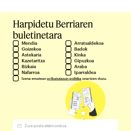
Harpidetu Berriaren
buletinetara
Mendia
Arratsaldekoa
Goizekoa
Badok
Astekaria
Kinka
Kazetaritza
Gipuzkoa
Bizkaia
Araba
Nafarroa
Iparraldea
Izena ematean
pribatutasun politika
onartzen duzu.