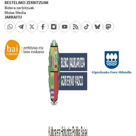
BESTELAKO ZERBITZUAK
Bidera zerbitzuak
Midas Media
JARRAITU