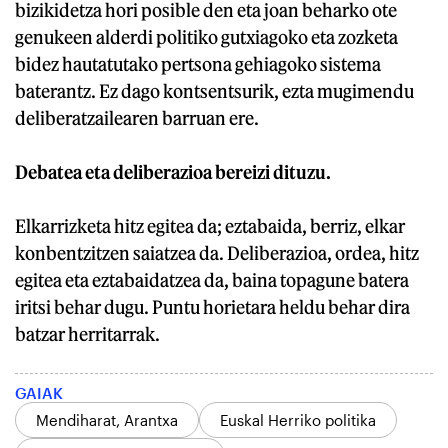
bizikidetza hori posible den eta joan beharko ote
genukeen alderdi politiko gutxiagoko eta zozketa
bidez hautatutako pertsona gehiagoko sistema
baterantz. Ez dago kontsentsurik, ezta mugimendu
deliberatzailearen barruan ere.
Debatea eta deliberazioa bereizi dituzu.
Elkarrizketa hitz egitea da; eztabaida, berriz, elkar
konbentzitzen saiatzea da. Deliberazioa, ordea, hitz
egitea eta eztabaidatzea da, baina topagune batera
iritsi behar dugu. Puntu horietara heldu behar dira
batzar herritarrak.
GAIAK
Mendiharat, Arantxa
Euskal Herriko politika