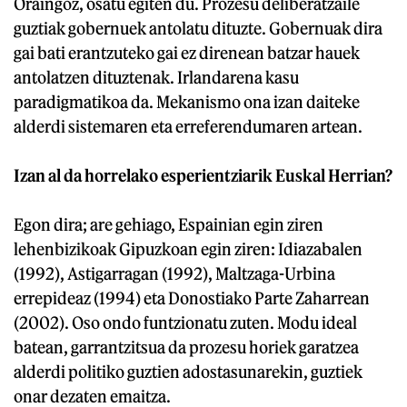
Oraingoz, osatu egiten du. Prozesu deliberatzaile
guztiak gobernuek antolatu dituzte. Gobernuak dira
gai bati erantzuteko gai ez direnean batzar hauek
antolatzen dituztenak. Irlandarena kasu
paradigmatikoa da. Mekanismo ona izan daiteke
alderdi sistemaren eta erreferendumaren artean.
Izan al da horrelako esperientziarik Euskal Herrian?
Egon dira; are gehiago, Espainian egin ziren
lehenbizikoak Gipuzkoan egin ziren: Idiazabalen
(1992), Astigarragan (1992), Maltzaga-Urbina
errepideaz (1994) eta Donostiako Parte Zaharrean
(2002). Oso ondo funtzionatu zuten. Modu ideal
batean, garrantzitsua da prozesu horiek garatzea
alderdi politiko guztien adostasunarekin, guztiek
onar dezaten emaitza.