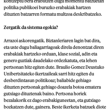
kontzeptu bera erabiltzen dugu momentu batzuetan
politika publikoei buruzko erabakiak hartzen
dituzten batzarren formatu multzoa deskribatzeko.
Zergatik da sistema egokia?
Arrazoi askorengatik. Biztanleriaren lagin bat dira,
eta uste dugu baliagarriagoak direla denontzat diren
erabakiak hartzeko orduan, klase sozial, adin eta
genero guztiak daudelako ordezkatuta, eta lehen
pertsonan hitz egiten dute. Braulio Gomez Deustuko
Unibertsitateko ikertzaileak sarri hitz egiten du
desberdintasun politikoaz; baliabide gehiago
dituzten pertsonak gehiago doazela botoa ematera
gutxiago dituztenak baino. Pertsona horiek
bezalakorik ez dago erabakiguneetan, eta gutxiago
bozkatzen dute, gainera. Beste ikerketa batzuek diote