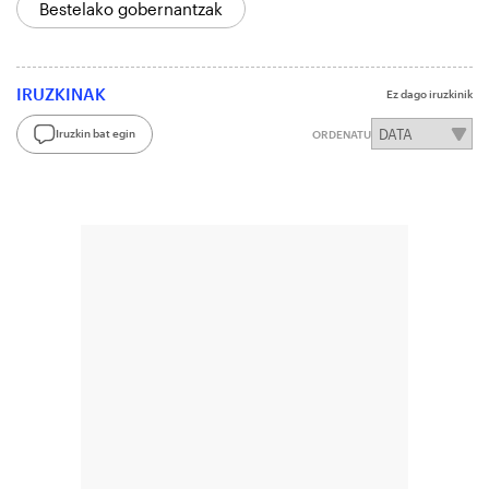
Bestelako gobernantzak
IRUZKINAK
Ez dago iruzkinik
Iruzkin bat egin
ORDENATU