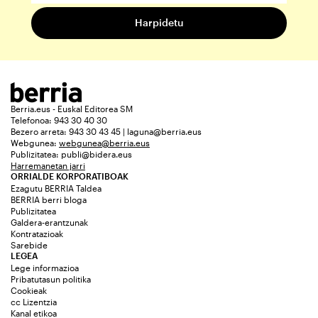
Berria.eus - Euskal Editorea SM
Telefonoa: 943 30 40 30
Bezero arreta: 943 30 43 45 | laguna@berria.eus
Webgunea:
webgunea@berria.eus
Publizitatea:
publi@bidera.eus
Harremanetan jarri
ORRIALDE KORPORATIBOAK
Ezagutu BERRIA Taldea
BERRIA berri bloga
Publizitatea
Galdera-erantzunak
Kontratazioak
Sarebide
LEGEA
Lege informazioa
Pribatutasun politika
Cookieak
cc Lizentzia
Kanal etikoa