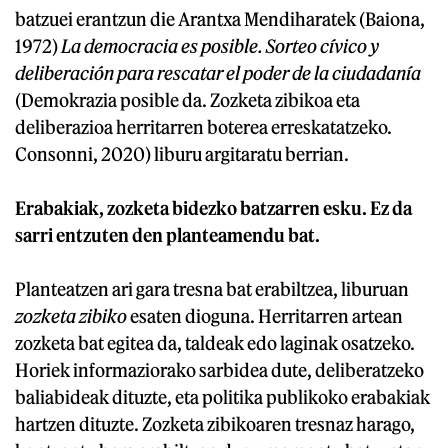
batzuei erantzun die Arantxa Mendiharatek (Baiona,
1972)
La democracia es posible. Sorteo cívico y
deliberación para rescatar el poder de la ciudadanía
(Demokrazia posible da. Zozketa zibikoa eta
deliberazioa herritarren boterea erreskatatzeko.
Consonni, 2020) liburu argitaratu berrian.
Erabakiak, zozketa bidezko batzarren esku. Ez da
sarri entzuten den planteamendu bat.
Planteatzen ari gara tresna bat erabiltzea, liburuan
zozketa zibiko
esaten dioguna. Herritarren artean
zozketa bat egitea da, taldeak edo laginak osatzeko.
Horiek informaziorako sarbidea dute, deliberatzeko
baliabideak dituzte, eta politika publikoko erabakiak
hartzen dituzte. Zozketa zibikoaren tresnaz harago,