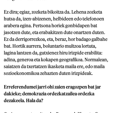
Ez dira; egiaz, zozketa bikoitza da. Lehena zozketa
hutsa da, izen-abizenen, helbideen edo telefonoen
arabera egina. Pertsona horiek gonbidapen bat
jasotzen dute, eta erabakitzen dute onartzen duten.
Ez da derrigorrezkoa, eta, beraz, hor badago galbahe
bat. Hortik aurrera, boluntario multzoa lortuta,
lagina lantzen da, gutxienez hiru irizpide erabilita:
adina, generoa eta kokapen geografikoa. Normalean,
saiatzen da txertatzen ikasketa maila ere, edo maila
sozioekonomikoa zehazten duten irizpideak.
Erreferendumei jarri ohi zaien eragozpen bat jar
dakieke; demokrazia ordezkatzailea ordezka
dezakeela. Hala da?