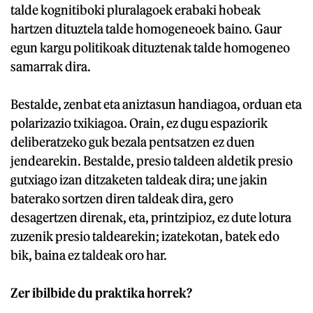
talde kognitiboki pluralagoek erabaki hobeak
hartzen dituztela talde homogeneoek baino. Gaur
egun kargu politikoak dituztenak talde homogeneo
samarrak dira.
Bestalde, zenbat eta aniztasun handiagoa, orduan eta
polarizazio txikiagoa. Orain, ez dugu espaziorik
deliberatzeko guk bezala pentsatzen ez duen
jendearekin. Bestalde, presio taldeen aldetik presio
gutxiago izan ditzaketen taldeak dira; une jakin
baterako sortzen diren taldeak dira, gero
desagertzen direnak, eta, printzipioz, ez dute lotura
zuzenik presio taldearekin; izatekotan, batek edo
bik, baina ez taldeak oro har.
Zer ibilbide du praktika horrek?