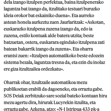
dela izango itzulpen perfektua, baina itzulpenerako
laguntza bat izango da, itzulitako testuari buruzko
ideia orokor bat eskainiko duena». Eta aurreko
astean honela aurkeztu zuen Jaurlaritzak: «Askotan,
euskarazko itzulpena zuzena izango da, edo ia
zuzena, estilo kontuak alde batera utzita; beste
batzuetan, ostera, euskarara egindako itzulpena zati
batean bakarrik izango da zuzena». Eta oharra
erantsi zuen: «Itzulpen automatikoko beste edozein
sistema bezala, laguntza tresna da, eta ezin du inolaz
ere giza itzultzailea ordezkatu».
Oharrak ohar, itzultzaile automatikoa mezu
publikoetan erabili da dagoeneko, eta orraztu gabe.
SOS Deiak zerbitzuko sare sozial bateko kontuan hiru
mezu agertu dira, hirurak Lucyrekin itzulita, eta
orraztu gabe. Azkena, atzo: «N-1 Istripua 433 pk-a