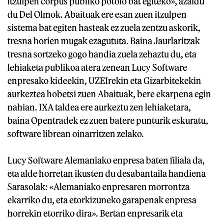
itzulpen corpus publiko potolo bat egiteko», azaldu
du Del Olmok. Abaituak ere esan zuen itzulpen
sistema bat egiten hasteak ez zuela zentzu askorik,
tresna horien mugak ezagututa. Baina Jaurlaritzak
tresna sortzeko gogo handia zuela zehaztu du, eta
lehiaketa publikoa atera zenean Lucy Software
enpresako kideekin, UZEIrekin eta Gizarbitekekin
aurkeztea hobetsi zuen Abaituak, bere ekarpena egin
nahian. IXA taldea ere aurkeztu zen lehiaketara,
baina Opentradek ez zuen batere punturik eskuratu,
software librean oinarritzen zelako.
Lucy Software Alemaniako enpresa baten filiala da,
eta alde horretan ikusten du desabantaila handiena
Sarasolak: «Alemaniako enpresaren morrontza
ekarriko du, eta etorkizuneko garapenak enpresa
horrekin etorriko dira». Bertan enpresarik eta