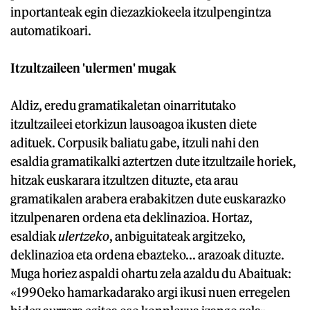
inportanteak egin diezazkiokeela itzulpengintza
automatikoari.
Itzultzaileen 'ulermen' mugak
Aldiz, eredu gramatikaletan oinarritutako
itzultzaileei etorkizun lausoagoa ikusten diete
adituek. Corpusik baliatu gabe, itzuli nahi den
esaldia gramatikalki aztertzen dute itzultzaile horiek,
hitzak euskarara itzultzen dituzte, eta arau
gramatikalen arabera erabakitzen dute euskarazko
itzulpenaren ordena eta deklinazioa. Hortaz,
esaldiak
ulertzeko
, anbiguitateak argitzeko,
deklinazioa eta ordena ebazteko... arazoak dituzte.
Muga horiez aspaldi ohartu zela azaldu du Abaituak:
«1990eko hamarkadarako argi ikusi nuen erregelen