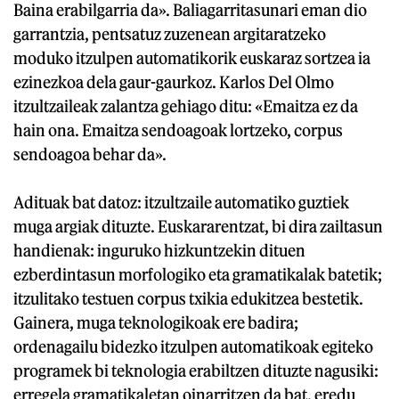
Baina erabilgarria da». Baliagarritasunari eman dio
garrantzia, pentsatuz zuzenean argitaratzeko
moduko itzulpen automatikorik euskaraz sortzea ia
ezinezkoa dela gaur-gaurkoz. Karlos Del Olmo
itzultzaileak zalantza gehiago ditu: «Emaitza ez da
hain ona. Emaitza sendoagoak lortzeko, corpus
sendoagoa behar da».
Adituak bat datoz: itzultzaile automatiko guztiek
muga argiak dituzte. Euskararentzat, bi dira zailtasun
handienak: inguruko hizkuntzekin dituen
ezberdintasun morfologiko eta gramatikalak batetik;
itzulitako testuen corpus txikia edukitzea bestetik.
Gainera, muga teknologikoak ere badira;
ordenagailu bidezko itzulpen automatikoak egiteko
programek bi teknologia erabiltzen dituzte nagusiki:
erregela gramatikaletan oinarritzen da bat, eredu