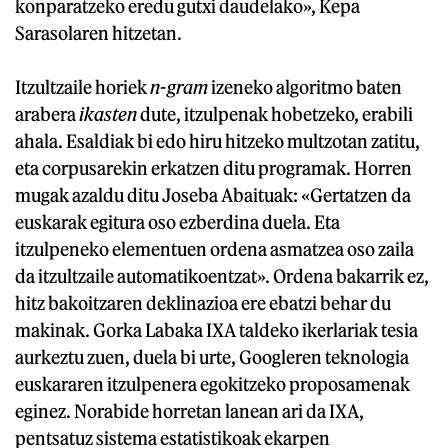
konparatzeko eredu gutxi daudelako», Kepa
Sarasolaren hitzetan.
Itzultzaile horiek
n-gram
izeneko algoritmo baten
arabera
ikasten
dute, itzulpenak hobetzeko, erabili
ahala. Esaldiak bi edo hiru hitzeko multzotan zatitu,
eta corpusarekin erkatzen ditu programak. Horren
mugak azaldu ditu Joseba Abaituak: «Gertatzen da
euskarak egitura oso ezberdina duela. Eta
itzulpeneko elementuen ordena asmatzea oso zaila
da itzultzaile automatikoentzat». Ordena bakarrik ez,
hitz bakoitzaren deklinazioa ere ebatzi behar du
makinak. Gorka Labaka IXA taldeko ikerlariak tesia
aurkeztu zuen, duela bi urte, Googleren teknologia
euskararen itzulpenera egokitzeko proposamenak
eginez. Norabide horretan lanean ari da IXA,
pentsatuz sistema estatistikoak ekarpen