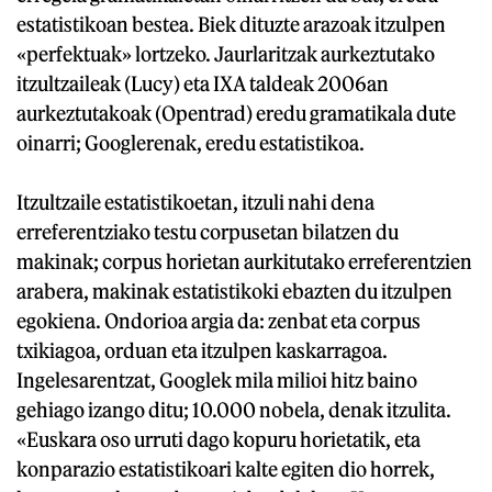
estatistikoan bestea. Biek dituzte arazoak itzulpen
«perfektuak» lortzeko. Jaurlaritzak aurkeztutako
itzultzaileak (Lucy) eta IXA taldeak 2006an
aurkeztutakoak (Opentrad) eredu gramatikala dute
oinarri; Googlerenak, eredu estatistikoa.
Itzultzaile estatistikoetan, itzuli nahi dena
erreferentziako testu corpusetan bilatzen du
makinak; corpus horietan aurkitutako erreferentzien
arabera, makinak estatistikoki ebazten du itzulpen
egokiena. Ondorioa argia da: zenbat eta corpus
txikiagoa, orduan eta itzulpen kaskarragoa.
Ingelesarentzat, Googlek mila milioi hitz baino
gehiago izango ditu; 10.000 nobela, denak itzulita.
«Euskara oso urruti dago kopuru horietatik, eta
konparazio estatistikoari kalte egiten dio horrek,