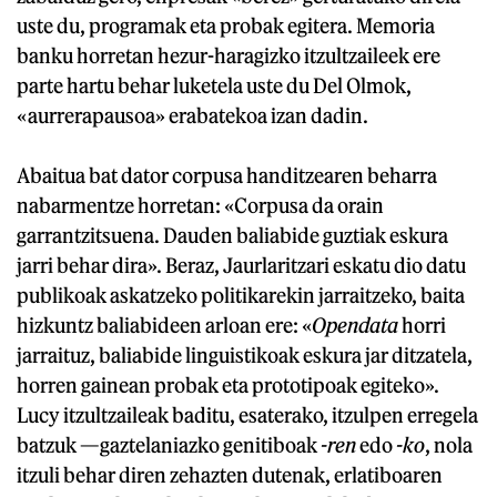
uste du, programak eta probak egitera. Memoria
banku horretan hezur-haragizko itzultzaileek ere
parte hartu behar luketela uste du Del Olmok,
«aurrerapausoa» erabatekoa izan dadin.
Abaitua bat dator corpusa handitzearen beharra
nabarmentze horretan: «Corpusa da orain
garrantzitsuena. Dauden baliabide guztiak eskura
jarri behar dira». Beraz, Jaurlaritzari eskatu dio datu
publikoak askatzeko politikarekin jarraitzeko, baita
hizkuntz baliabideen arloan ere: «
Opendata
horri
jarraituz, baliabide linguistikoak eskura jar ditzatela,
horren gainean probak eta prototipoak egiteko».
Lucy itzultzaileak baditu, esaterako, itzulpen erregela
batzuk —gaztelaniazko genitiboak
-ren
edo
-ko
, nola
itzuli behar diren zehazten dutenak, erlatiboaren