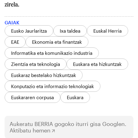
zirela.
GAIAK
Eusko Jaurlaritza
Ixa taldea
Euskal Herria
EAE
Ekonomia eta finantzak
Informatika eta komunikazio industria
Zientzia eta teknologia
Euskara eta hizkuntzak
Euskaraz bestelako hizkuntzak
Konputazio eta informazio teknologiak
Euskararen corpusa
Euskara
Aukeratu
BERRIA
gogoko iturri gisa Googlen.
Aktibatu hemen