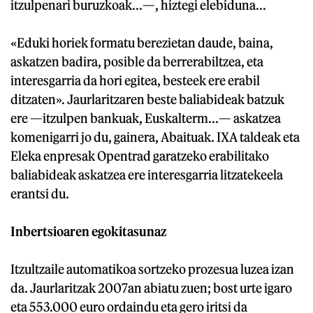
itzulpenari buruzkoak...—, hiztegi elebiduna...
«Eduki horiek formatu berezietan daude, baina,
askatzen badira, posible da berrerabiltzea, eta
interesgarria da hori egitea, besteek ere erabil
ditzaten». Jaurlaritzaren beste baliabideak batzuk
ere —itzulpen bankuak, Euskalterm...— askatzea
komenigarri jo du, gainera, Abaituak. IXA taldeak eta
Eleka enpresak Opentrad garatzeko erabilitako
baliabideak askatzea ere interesgarria litzatekeela
erantsi du.
Inbertsioaren egokitasunaz
Itzultzaile automatikoa sortzeko prozesua luzea izan
da. Jaurlaritzak 2007an abiatu zuen; bost urte igaro
eta 553.000 euro ordaindu eta gero iritsi da