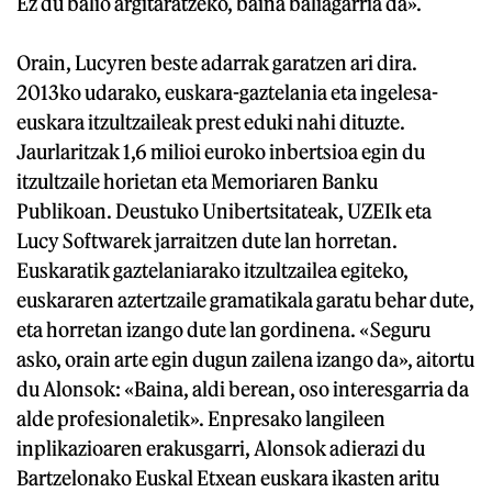
Ez du balio argitaratzeko, baina baliagarria da».
Orain, Lucyren beste adarrak garatzen ari dira.
2013ko udarako, euskara-gaztelania eta ingelesa-
euskara itzultzaileak prest eduki nahi dituzte.
Jaurlaritzak 1,6 milioi euroko inbertsioa egin du
itzultzaile horietan eta Memoriaren Banku
Publikoan. Deustuko Unibertsitateak, UZEIk eta
Lucy Softwarek jarraitzen dute lan horretan.
Euskaratik gaztelaniarako itzultzailea egiteko,
euskararen aztertzaile gramatikala garatu behar dute,
eta horretan izango dute lan gordinena. «Seguru
asko, orain arte egin dugun zailena izango da», aitortu
du Alonsok: «Baina, aldi berean, oso interesgarria da
alde profesionaletik». Enpresako langileen
inplikazioaren erakusgarri, Alonsok adierazi du
Bartzelonako Euskal Etxean euskara ikasten aritu