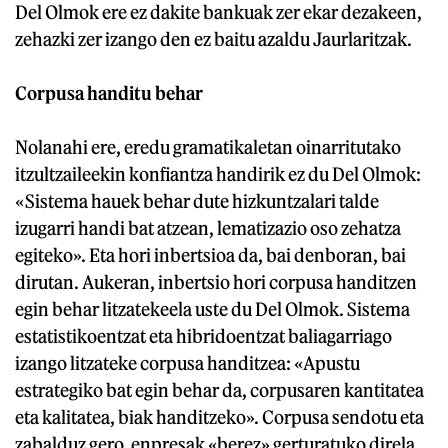
Del Olmok ere ez dakite bankuak zer ekar dezakeen,
zehazki zer izango den ez baitu azaldu Jaurlaritzak.
Corpusa handitu behar
Nolanahi ere, eredu gramatikaletan oinarritutako
itzultzaileekin konfiantza handirik ez du Del Olmok:
«Sistema hauek behar dute hizkuntzalari talde
izugarri handi bat atzean, lematizazio oso zehatza
egiteko». Eta hori inbertsioa da, bai denboran, bai
dirutan. Aukeran, inbertsio hori corpusa handitzen
egin behar litzatekeela uste du Del Olmok. Sistema
estatistikoentzat eta hibridoentzat baliagarriago
izango litzateke corpusa handitzea: «Apustu
estrategiko bat egin behar da, corpusaren kantitatea
eta kalitatea, biak handitzeko». Corpusa sendotu eta
zabalduz gero, enpresak «berez» gerturatuko direla