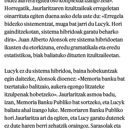
bidez aurrera egitea oso konplexua izango zela».
Horregatik, Jaurlaritzaren itzultzaileak erregeletan
oinarrituta egiten duena asko dela uste du: «Erregela
bidezko sistementzat, muga bat jarri du Lucyk. Hori
gainditzekotan, sistema hibridoak garatu beharko
dira». Juan Alberto Alonsok ere sistema hibridoetan
ikusten du etorkizuna, eredu gramatikala eta eredu
estatistikoa, biak baliatuko dituzten itzultzaileetan.
Lucyk ez du sistema hibridoa, baina hobekuntzak
egin daitezke, Alonsok dioenez: «Memoria banku bat
txertatuko balitzaio, aukera egongo litzateke
itzulpenak hobetzeko». Jaurlaritzak asmoa badu,
izan, Memoria Banku Publiko bat sortzeko, eta Lucyk
baliatu ahal izango luke. Memoriaren Banku Publiko
hori Jaurlaritza ari da egiten, eta Lucy garatu dutenek
ez dute haren berri zehatzik oraingoz. Sarasolak eta