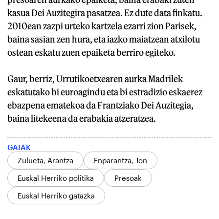
kasua Dei Auzitegira pasatzea. Ez dute data finkatu.
2010ean zazpi urteko kartzela ezarri zion Parisek,
baina sasian zen hura, eta iazko maiatzean atxilotu
ostean eskatu zuen epaiketa berriro egiteko.
Gaur, berriz, Urrutikoetxearen aurka Madrilek
eskatutako bi euroagindu eta bi estradizio eskaerez
ebazpena ematekoa da Frantziako Dei Auzitegia,
baina litekeena da erabakia atzeratzea.
GAIAK
Zulueta, Arantza
Enparantza, Jon
Euskal Herriko politika
Presoak
Euskal Herriko gatazka