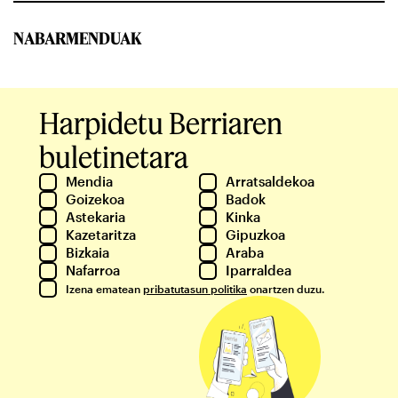
NABARMENDUAK
Harpidetu Berriaren
buletinetara
Mendia
Arratsaldekoa
Goizekoa
Badok
Astekaria
Kinka
Kazetaritza
Gipuzkoa
Bizkaia
Araba
Nafarroa
Iparraldea
Izena ematean
pribatutasun politika
onartzen duzu.