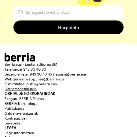
Berria.eus - Euskal Editorea SM
Telefonoa: 943 30 40 30
Bezero arreta: 943 30 43 45 | laguna@berria.eus
Webgunea:
webgunea@berria.eus
Publizitatea:
publi@bidera.eus
Harremanetan jarri
ORRIALDE KORPORATIBOAK
Ezagutu BERRIA Taldea
BERRIA berri bloga
Publizitatea
Galdera-erantzunak
Kontratazioak
Sarebide
LEGEA
Lege informazioa