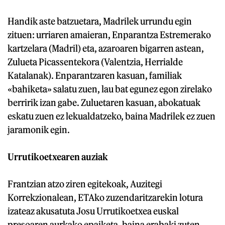
Handik aste batzuetara, Madrilek urrundu egin
zituen: urriaren amaieran, Enparantza Estremerako
kartzelara (Madril) eta, azaroaren bigarren astean,
Zulueta Picassentekora (Valentzia, Herrialde
Katalanak). Enparantzaren kasuan, familiak
«bahiketa» salatu zuen, lau bat egunez egon zirelako
berririk izan gabe. Zuluetaren kasuan, abokatuak
eskatu zuen ez lekualdatzeko, baina Madrilek ez zuen
jaramonik egin.
Urrutikoetxearen auziak
Frantzian atzo ziren egitekoak, Auzitegi
Korrekzionalean, ETAko zuzendaritzarekin lotura
izateaz akusatuta Josu Urrutikoetxea euskal
presoaren aurkako epaiketa, baina erabaki zuten