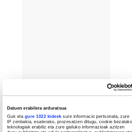
Datuen erabilera arduratsua
Guk eta
gure 1022 kideek
sure informacio pertsonala, zure
IP zenbakia, esaterako, prozesatzen ditugu, cookie bezalak
teknologiak erabiliz eta zure gailuko informazioak azitzen