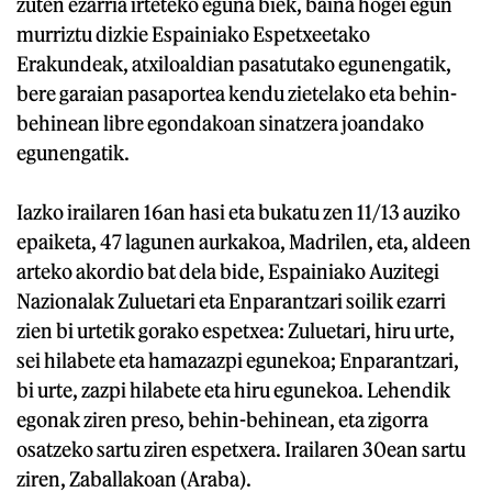
zuten ezarria irteteko eguna biek, baina hogei egun
murriztu dizkie Espainiako Espetxeetako
Erakundeak, atxiloaldian pasatutako egunengatik,
bere garaian pasaportea kendu zietelako eta behin-
behinean libre egondakoan sinatzera joandako
egunengatik.
Iazko irailaren 16an hasi eta bukatu zen 11/13 auziko
epaiketa, 47 lagunen aurkakoa, Madrilen, eta, aldeen
arteko akordio bat dela bide, Espainiako Auzitegi
Nazionalak Zuluetari eta Enparantzari soilik ezarri
zien bi urtetik gorako espetxea: Zuluetari, hiru urte,
sei hilabete eta hamazazpi egunekoa; Enparantzari,
bi urte, zazpi hilabete eta hiru egunekoa. Lehendik
egonak ziren preso, behin-behinean, eta zigorra
osatzeko sartu ziren espetxera. Irailaren 30ean sartu
ziren, Zaballakoan (Araba).