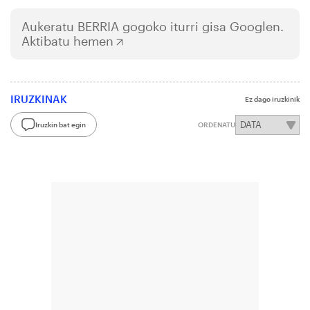
Aukeratu
BERRIA
gogoko iturri gisa Googlen.
Aktibatu hemen
IRUZKINAK
Ez dago iruzkinik
Iruzkin bat egin
ORDENATU