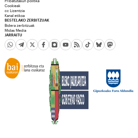
Pribatutasun politika
Cookieak
cc Lizentzia
Kanal etikoa
BESTELAKO ZERBITZUAK
Bidera zerbitzuak
Midas Media
JARRAITU