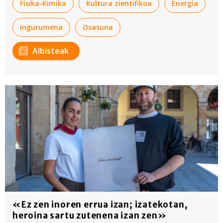
Fisika-Kimika
Kultura zientifikoa
Energia
Ingurumena
Osasuna
Albisteak
«Ez zen inoren errua izan; izatekotan,
heroina sartu zutenena izan zen»