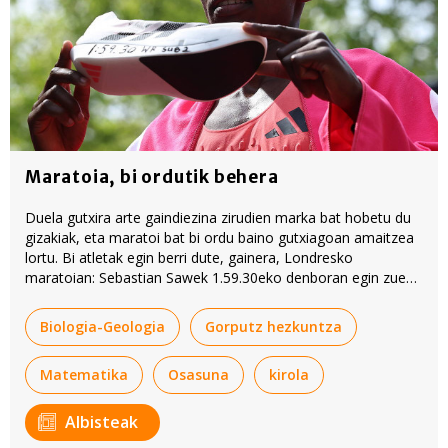
Maratoia, bi ordutik behera
Duela gutxira arte gaindiezina zirudien marka bat hobetu du
gizakiak, eta maratoi bat bi ordu baino gutxiagoan amaitzea
lortu. Bi atletak egin berri dute, gainera, Londresko
maratoian: Sebastian Sawek 1.59.30eko denboran egin zuen
lasterketa, eta Yoif Kejelchak, berriz, 1.59.41ekoan. Zientziak,
prestakuntzak eta oinetakoek lagundu egin dute erronka
Biologia-Geologia
Gorputz hezkuntza
gainditzen.
Matematika
Osasuna
kirola
Albisteak