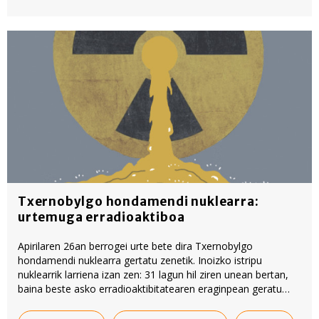
Txernobylgo hondamendi nuklearra:
urtemuga erradioaktiboa
Apirilaren 26an berrogei urte bete dira Txernobylgo
hondamendi nuklearra gertatu zenetik. Inoizko istripu
nuklearrik larriena izan zen: 31 lagun hil ziren unean bertan,
baina beste asko erradioaktibitatearen eraginpean geratu
ziren.