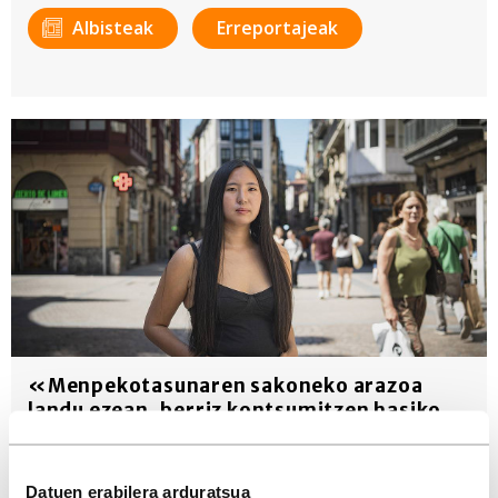
Albisteak
Erreportajeak
«Menpekotasunaren sakoneko arazoa
landu ezean, berriz kontsumitzen hasiko
zara»
Drogen kontsumoaren arazoari heldu dio Leire Yue Ortubai
Datuen erabilera arduratsua