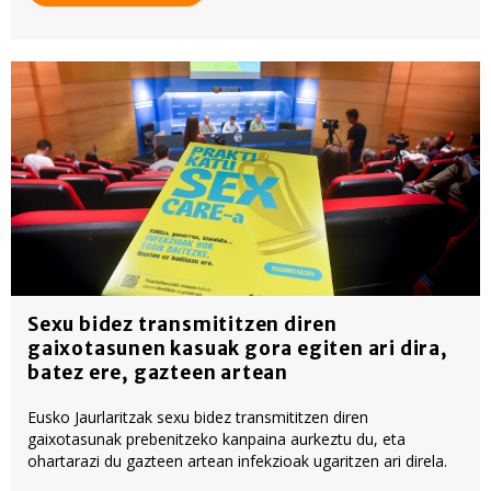
Sexu bidez transmititzen diren
gaixotasunen kasuak gora egiten ari dira,
batez ere, gazteen artean
Eusko Jaurlaritzak sexu bidez transmititzen diren
gaixotasunak prebenitzeko kanpaina aurkeztu du, eta
ohartarazi du gazteen artean infekzioak ugaritzen ari direla.