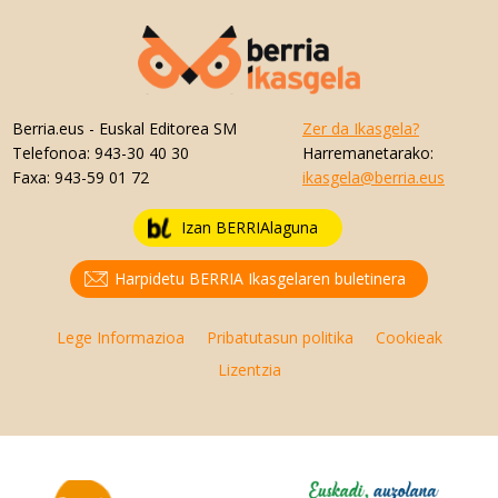
Berria.eus
- Euskal Editorea SM
Zer da Ikasgela?
Telefonoa:
943-30 40 30
Harremanetarako:
Faxa:
943-59 01 72
ikasgela@berria.eus
Izan BERRIAlaguna
Harpidetu BERRIA Ikasgelaren buletinera
Lege Informazioa
Pribatutasun politika
Cookieak
Lizentzia