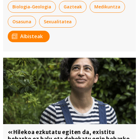
Biologia-Geologia
Gazteak
Medikuntza
Osasuna
Sexualitatea
Albisteak
«Hilekoa ezkutatu egiten da, existitu
beharko ez balu eta debekatu egin beharko