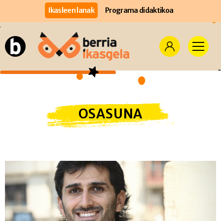
Ikasleen lanak
Programa didaktikoa
OSASUNA