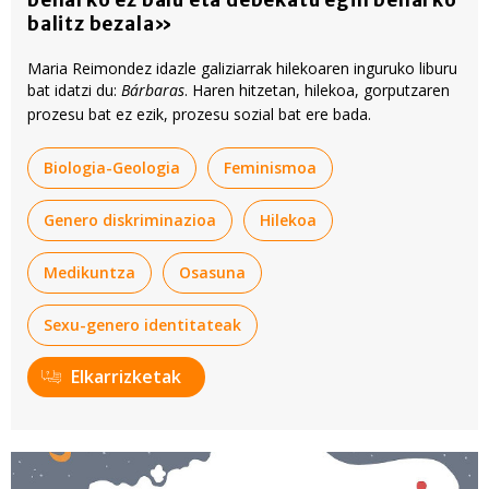
balitz bezala»
Maria Reimondez idazle galiziarrak hilekoaren inguruko liburu
bat idatzi du:
Bárbaras
. Haren hitzetan, hilekoa, gorputzaren
prozesu bat ez ezik, prozesu sozial bat ere bada.
Biologia-Geologia
Feminismoa
Genero diskriminazioa
Hilekoa
Medikuntza
Osasuna
Sexu-genero identitateak
Elkarrizketak