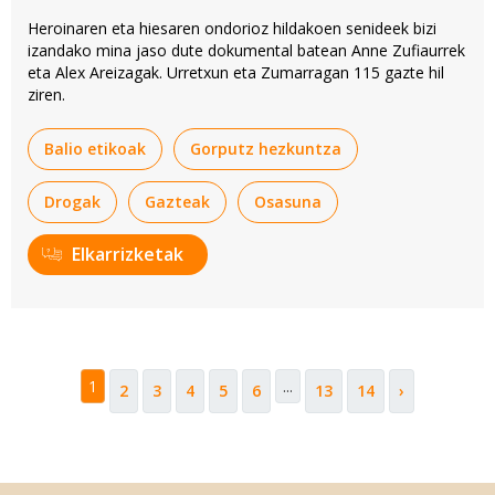
Heroinaren eta hiesaren ondorioz hildakoen senideek bizi
izandako mina jaso dute dokumental batean Anne Zufiaurrek
eta Alex Areizagak. Urretxun eta Zumarragan 115 gazte hil
ziren.
Balio etikoak
Gorputz hezkuntza
Drogak
Gazteak
Osasuna
Elkarrizketak
1
...
2
3
4
5
6
13
14
›