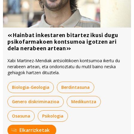
«Hainbat inkestaren bitartez ikusi dugu
psikofarmakoen kontsumoa igotzen ari
dela nerabeen artean»
Xabi Martinez-Mendiak antsiolitikoen kontsumoa ikertu du
nerabeen artean, eta ondorioztatu du mutil baino neska
gehiagok hartzen dituztela.
Biologia-Geologia
Berdintasuna
Genero diskriminazioa
Medikuntza
Osasuna
Psikologia
Elkarrizketak