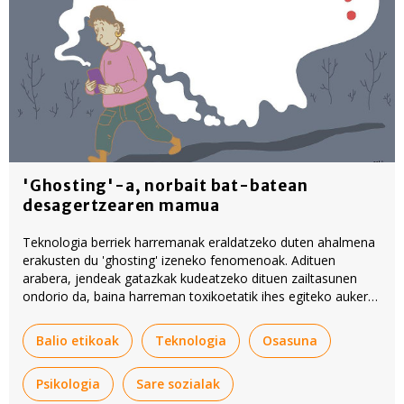
'Ghosting'-a, norbait bat-batean
desagertzearen mamua
Teknologia berriek harremanak eraldatzeko duten ahalmena
erakusten du 'ghosting' izeneko fenomenoak. Adituen
arabera, jendeak gatazkak kudeatzeko dituen zailtasunen
ondorio da, baina harreman toxikoetatik ihes egiteko aukera
ere eman dezake.
Balio etikoak
Teknologia
Osasuna
Psikologia
Sare sozialak