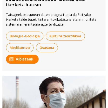
ikerketa batean
Tatuajeek osasunean duten eragina ikertu du Suitzako
ikerketa talde batek; tintaren toxikotasuna eta immunitate
sistemaren erantzuna aztertu dituzte.
Biologia-Geologia
Kultura zientifikoa
Medikuntza
Osasuna
Albisteak