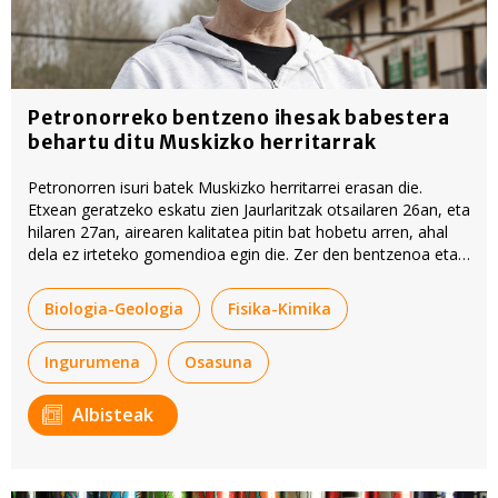
Petronorreko bentzeno ihesak babestera
behartu ditu Muskizko herritarrak
Petronorren isuri batek Muskizko herritarrei erasan die.
Etxean geratzeko eskatu zien Jaurlaritzak otsailaren 26an, eta
hilaren 27an, airearen kalitatea pitin bat hobetu arren, ahal
dela ez irteteko gomendioa egin die. Zer den bentzenoa eta
nola eragiten dien herritarrei; artikulu honetan galdera horiei
erantzun die BERRIAk.
Biologia-Geologia
Fisika-Kimika
Ingurumena
Osasuna
Albisteak