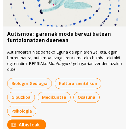
Autismoa: garunak modu berezi batean
funtzionatzen duenean
Autismoaren Nazioarteko Eguna da apirilaren 2a, eta, egun
horren harira, autismoa ezagutzera emateko hainbat ekitaldi
egiten dira. BERRIAko
Mantangorri
gehigarrian zer den azaldu
dute.
Biologia-Geologia
Kultura zientifikoa
Gipuzkoa
Medikuntza
Osasuna
Psikologia
Albisteak