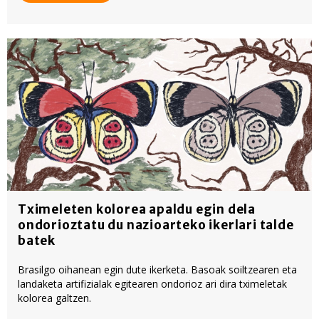
Tximeleten kolorea apaldu egin dela
ondorioztatu du nazioarteko ikerlari talde
batek
Brasilgo oihanean egin dute ikerketa. Basoak soiltzearen eta
landaketa artifizialak egitearen ondorioz ari dira tximeletak
kolorea galtzen.