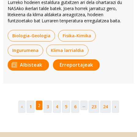
Lurreko hodeien estaldura gutxitzen ari dela ohartarazi du
NASAko ikerlari talde batek. Joera horrek jarraituz gero,
litekeena da klima aldaketa areagotzea, hodeien
funtzioetako bat Lurraren tenperatura erregulatzea baita.
Biologia-Geologia
Fisika-Kimika
Ingurumena
Klima larrialdia
Albisteak
Erreportajeak
2
...
‹
1
3
4
5
6
23
24
›