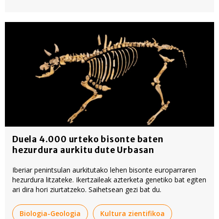
Duela 4.000 urteko bisonte baten
hezurdura aurkitu dute Urbasan
Iberiar penintsulan aurkitutako lehen bisonte europarraren
hezurdura litzateke. Ikertzaileak azterketa genetiko bat egiten
ari dira hori ziurtatzeko. Saihetsean gezi bat du.
Biologia-Geologia
Kultura zientifikoa