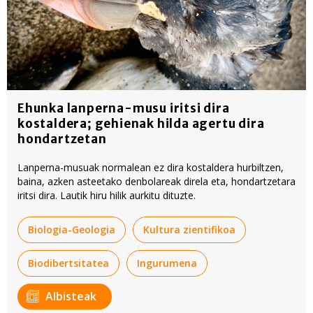
Ehunka lanperna-musu iritsi dira
kostaldera; gehienak hilda agertu dira
hondartzetan
Lanperna-musuak normalean ez dira kostaldera hurbiltzen,
baina, azken asteetako denbolareak direla eta, hondartzetara
iritsi dira. Lautik hiru hilik aurkitu dituzte.
Biologia-Geologia
Kultura zientifikoa
Biodibertsitatea
Ingurumena
Albisteak