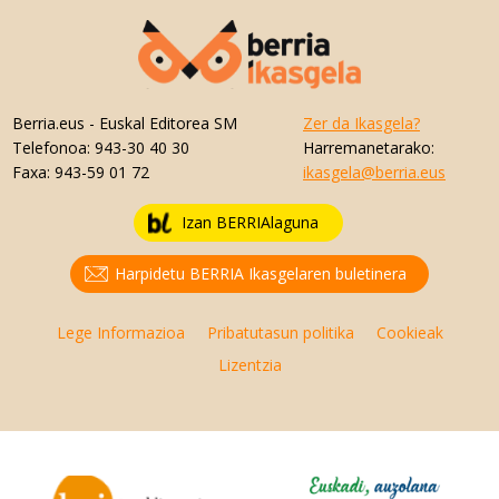
Berria.eus
- Euskal Editorea SM
Zer da Ikasgela?
Telefonoa:
943-30 40 30
Harremanetarako:
Faxa:
943-59 01 72
ikasgela@berria.eus
Izan BERRIAlaguna
Harpidetu BERRIA Ikasgelaren buletinera
Lege Informazioa
Pribatutasun politika
Cookieak
Lizentzia