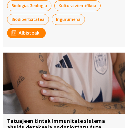
Biologia-Geologia
Kultura zientifikoa
Biodibertsitatea
Ingurumena
Albisteak
Tatuajeen tintak immunitate sistema
ahuldu dezakeela ondorioztatu dute