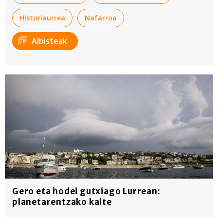
Historiaurrea
Nafarroa
Albisteak
Gero eta hodei gutxiago Lurrean:
planetarentzako kalte