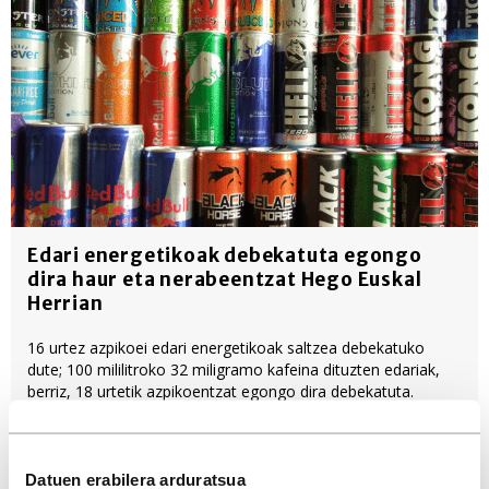
Edari energetikoak debekatuta egongo
dira haur eta nerabeentzat Hego Euskal
Herrian
16 urtez azpikoei edari energetikoak saltzea debekatuko
dute; 100 mililitroko 32 miligramo kafeina dituzten edariak,
berriz, 18 urtetik azpikoentzat egongo dira debekatuta.
Biologia-Geologia
Gorputz hezkuntza
Datuen erabilera arduratsua