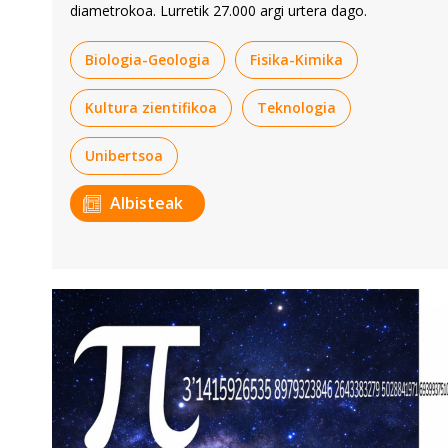
diametrokoa. Lurretik 27.000 argi urtera dago.
Biologia-Geologia
Fisika-Kimika
Kultura zientifikoa
Teknologia
Unibertsoa
Albisteak