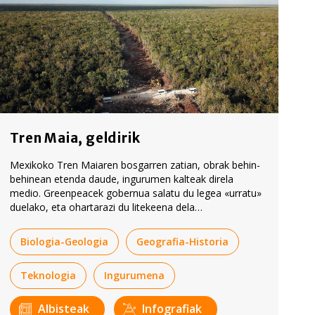
Tren Maia, geldirik
Mexikoko Tren Maiaren bosgarren zatian, obrak behin-
behinean etenda daude, ingurumen kalteak direla
medio. Greenpeacek gobernua salatu du legea «urratu»
duelako, eta ohartarazi du litekeena dela
ingurumenaren gaineko eragina «konponezina» izatea.
Biologia-Geologia
Geografia-Historia
Teknologia
Ingurumena
Albisteak
Infografiak