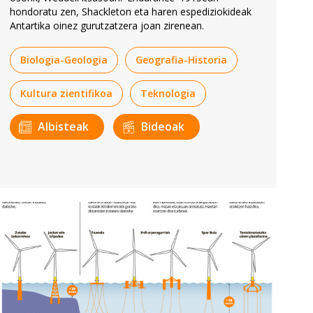
hondoratu zen, Shackleton eta haren espediziokideak
Antartika oinez gurutzatzera joan zirenean.
Biologia-Geologia
Geografia-Historia
Kultura zientifikoa
Teknologia
Albisteak
Bideoak