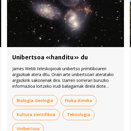
Unibertsoa «handitu» du
James Webb teleskopioak unibertso primitiboaren
argazkiak atera ditu. Orain arte unibertsoari ateratako
argazkirik sakonenak dira. Izarren sorrerari buruzko
informazioa lortzeko irudi baliagarriak direla diote
adituek: «Poliki-poliki, unibertsoaren mapa osatzen ari
gara».
Biologia-Geologia
Fisika-Kimika
Kultura zientifikoa
Teknologia
Unibertsoa