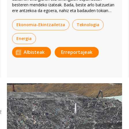
besteren mendeko izateak. Bada, beste arlo batzuetan
ere antzekoa da egoera, nahiz eta badauden tokian
tokiko burujabetza sustatzeko egitasmoak ere.
Ekonomia-Ekintzailetza
Teknologia
Energia
Albisteak
Erreportajeak