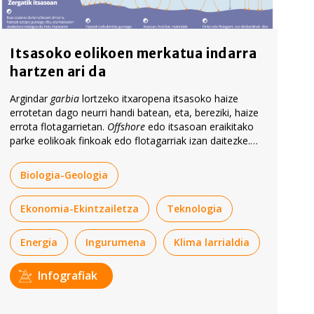
Itsasoko eolikoen merkatua indarra
hartzen ari da
Argindar
garbia
lortzeko itxaropena itsasoko haize
errotetan dago neurri handi batean, eta, bereziki, haize
errota flotagarrietan.
Offshore
edo itsasoan eraikitako
parke eolikoak finkoak edo flotagarriak izan daitezke.
Espero dute 2050. urterako beharbada 1.000 GWeko
potentzia egongo dela instalatuta munduan.
Biologia-Geologia
Ekonomia-Ekintzailetza
Teknologia
Energia
Ingurumena
Klima larrialdia
Infografiak