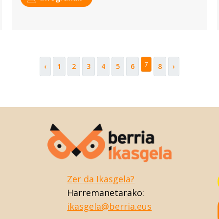
7
‹
1
2
3
4
5
6
8
›
Zer da Ikasgela?
Harremanetarako:
ikasgela@berria.eus