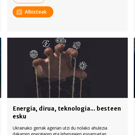
Albisteak
Energia, dirua, teknologia... besteen
esku
Ukrainako gerrak agerian utzi du nolako ahulezia
dakarren energiaren eta lehengaien esparruetan