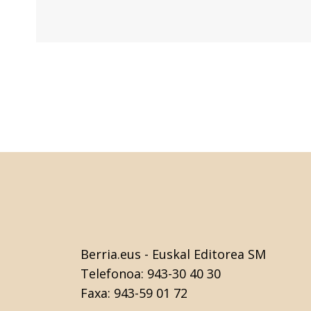
Berria.eus
- Euskal Editorea SM
Telefonoa:
943-30 40 30
Faxa:
943-59 01 72