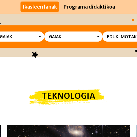
Ikasleen lanak
Programa didaktikoa
SGAIAK
GAIAK
EDUKI MOTAK
TEKNOLOGIA