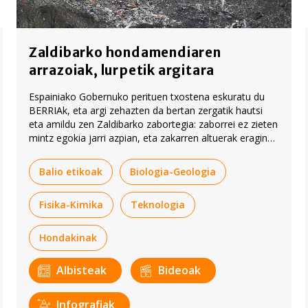
Zaldibarko hondamendiaren
arrazoiak, lurpetik argitara
Espainiako Gobernuko perituen txostena eskuratu du
BERRIAk, eta argi zehazten da bertan zergatik hautsi
eta amildu zen Zaldibarko zabortegia: zaborrei ez zieten
mintz egokia jarri azpian, eta zakarren altuerak eragin
zuen hautsi eta irristatzea.
Balio etikoak
Biologia-Geologia
Fisika-Kimika
Teknologia
Hondakinak
Albisteak
Bideoak
Infografiak