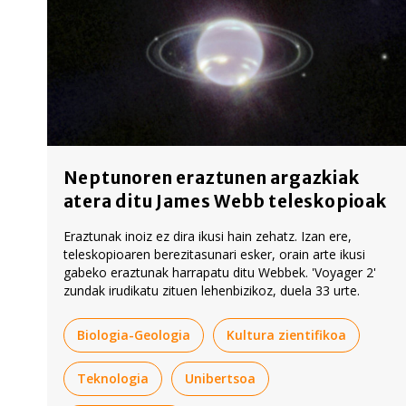
Neptunoren eraztunen argazkiak
atera ditu James Webb teleskopioak
Eraztunak inoiz ez dira ikusi hain zehatz. Izan ere,
teleskopioaren berezitasunari esker, orain arte ikusi
gabeko eraztunak harrapatu ditu Webbek. 'Voyager 2'
zundak irudikatu zituen lehenbizikoz, duela 33 urte.
Biologia-Geologia
Kultura zientifikoa
Teknologia
Unibertsoa