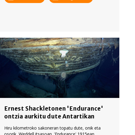
Ernest Shackletonen 'Endurance'
ontzia aurkitu dute Antartikan
Hiru kilometroko sakoneran topatu dute, onik eta
osorik, Weddell itsasoan. 'Endurance' 1915ean