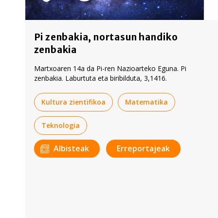
Pi zenbakia, nortasun handiko
zenbakia
Martxoaren 14a da Pi-ren Nazioarteko Eguna. Pi
zenbakia. Laburtuta eta biribilduta, 3,1416.
Kultura zientifikoa
Matematika
Teknologia
Albisteak
Erreportajeak