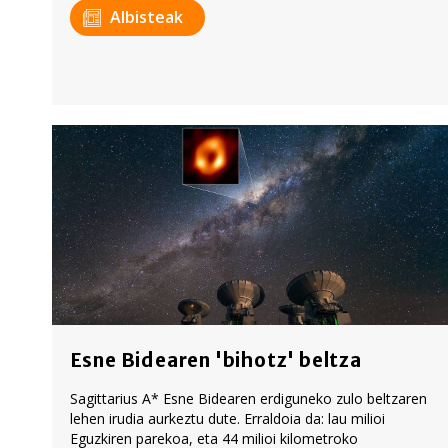
Albisteak
Esne Bidearen 'bihotz' beltza
Sagittarius A* Esne Bidearen erdiguneko zulo beltzaren
lehen irudia aurkeztu dute. Erraldoia da: lau milioi
Eguzkiren parekoa, eta 44 milioi kilometroko