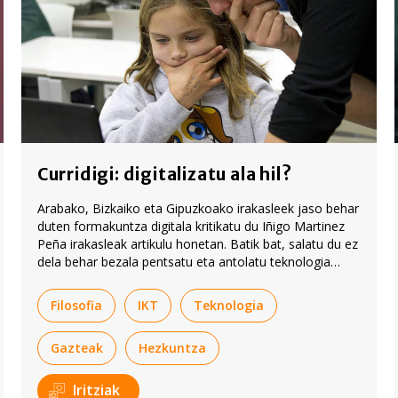
Curridigi: digitalizatu ala hil?
Arabako, Bizkaiko eta Gipuzkoako irakasleek jaso behar
duten formakuntza digitala kritikatu du Iñigo Martinez
Peña irakasleak artikulu honetan. Batik bat, salatu du ez
dela behar bezala pentsatu eta antolatu teknologia
zertarako eta nola erabili.
Filosofia
IKT
Teknologia
Gazteak
Hezkuntza
Iritziak