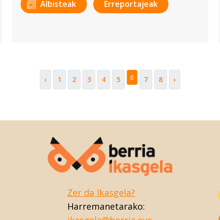
Albisteak
Erreportajeak
6
‹
1
2
3
4
5
7
8
›
Zer da Ikasgela?
Harremanetarako: