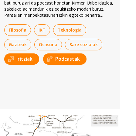
bati buruz ari da podcast honetan Kirmen Uribe idazlea,
sakelako adimendunik ez edukitzeko modari buruz.
Pantailen menpekotasunari izkin egiteko beharra
sentitzen omen dute gazteek, eta harreman
errealagoak edukitzeko nahia.
Filosofia
IKT
Teknologia
Gazteak
Osasuna
Sare sozialak
Iritziak
Podcastak