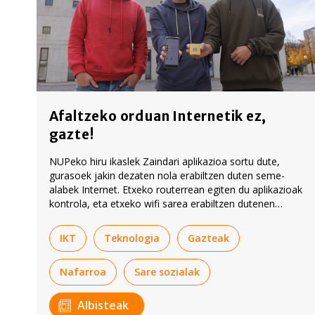
Afaltzeko orduan Internetik ez,
gazte!
NUPeko hiru ikaslek Zaindari aplikazioa sortu dute,
gurasoek jakin dezaten nola erabiltzen duten seme-
alabek Internet. Etxeko routerrean egiten du aplikazioak
kontrola, eta etxeko wifi sarea erabiltzen dutenen
parametroak kontrolatu ahal dira.
IKT
Teknologia
Gazteak
Nafarroa
Sare sozialak
Albisteak