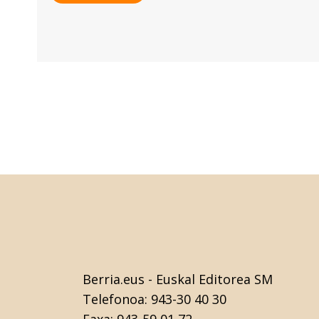
Berria.eus
- Euskal Editorea SM
Telefonoa:
943-30 40 30