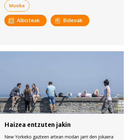
Musika
Albisteak
Bideoak
Haizea entzuten jakin
New Yorkeko gazteen artean modan jarri den jokaera