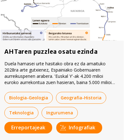
AHTaren puzzlea osatu ezinda
Duela hamasei urte hasitako obra ez da amaituko
2028ra arte gutxienez, Espainiako Gobernuaren
aurreikuspenen arabera. 'Euskal Y'-ak 4.200 milioi
euroko aurrekontua zuen hasieran, baina 5.000 milioi
gastatu dituzte dagoeneko, eta 7.000 milioira iritsiko da.
Biologia-Geologia
Geografia-Historia
Teknologia
Ingurumena
Erreportajeak
Infografiak