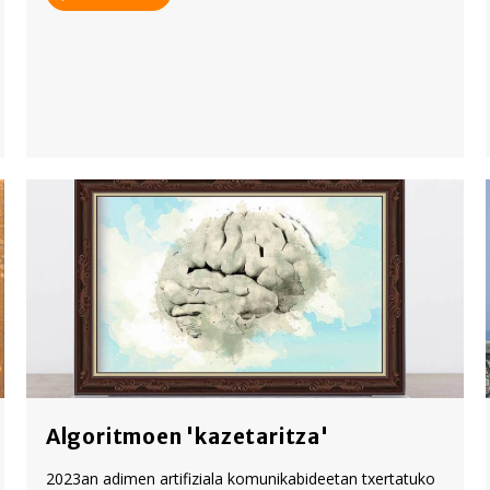
Algoritmoen 'kazetaritza'
2023an adimen artifiziala komunikabideetan txertatuko