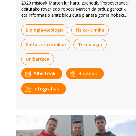
2020 misioak Marten lur hartu zuenetik.
'Perseverance'
deitutako rover edo robota Marten da orduz geroztik,
eta informazio anitz bildu dute planeta gorria hobeki
ezagutzeko. Robot horretako pieza batzuk EHUko
taldeek diseinatuak dira.
Biologia-Geologia
Fisika-Kimika
Kultura zientifikoa
Teknologia
Unibertsoa
Albisteak
Bideoak
Infografiak