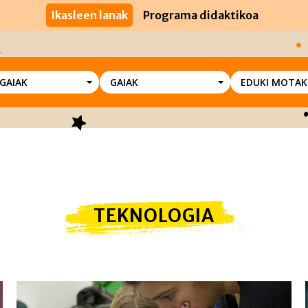
Ikasleen lanak
Programa didaktikoa
SGAIAK
GAIAK
EDUKI MOTAK
TEKNOLOGIA