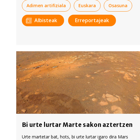
Adimen artifiziala
Euskara
Osasuna
Albisteak
Erreportajeak
Bi urte lurtar Marte sakon aztertzen
Urte martetar bat, hots, bi urte lurtar igaro dira Mars