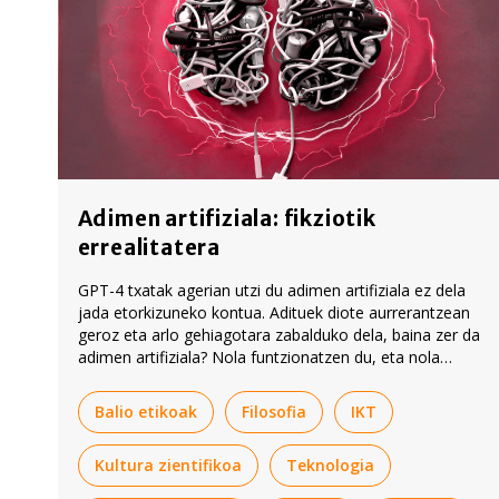
Adimen artifiziala: fikziotik
errealitatera
GPT-4 txatak agerian utzi du adimen artifiziala ez dela
jada etorkizuneko kontua. Adituek diote aurrerantzean
geroz eta arlo gehiagotara zabalduko dela, baina zer da
adimen artifiziala? Nola funtzionatzen du, eta nola
aldatuko du gaur egungo bizimodua?
Balio etikoak
Filosofia
IKT
Kultura zientifikoa
Teknologia