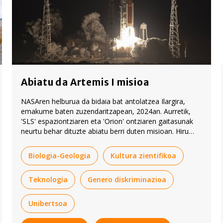
Abiatu da Artemis I misioa
NASAren helburua da bidaia bat antolatzea Ilargira,
emakume baten zuzendaritzapean, 2024an. Aurretik,
'SLS' espaziontziaren eta 'Orion' ontziaren gaitasunak
neurtu behar dituzte abiatu berri duten misioan. Hiru
maniki bidali dituzte benetako astronautekin eginen
diren misioetako informazioa biltzeko.
Biologia-Geologia
Kultura zientifikoa
Teknologia
Genero diskriminazioa
Unibertsoa