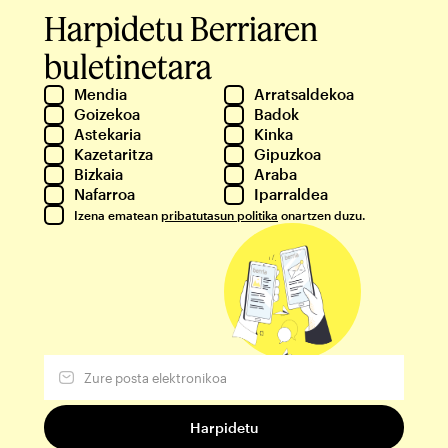
Harpidetu Berriaren
buletinetara
Mendia
Arratsaldekoa
Goizekoa
Badok
Astekaria
Kinka
Kazetaritza
Gipuzkoa
Bizkaia
Araba
Nafarroa
Iparraldea
Izena ematean
pribatutasun politika
onartzen duzu.