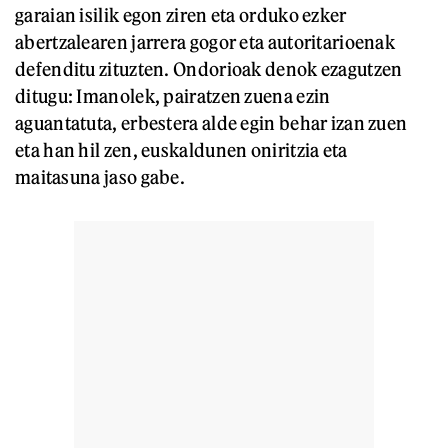
garaian isilik egon ziren eta orduko ezker
abertzalearen jarrera gogor eta autoritarioenak
defenditu zituzten. Ondorioak denok ezagutzen
ditugu: Imanolek, pairatzen zuena ezin
aguantatuta, erbestera alde egin behar izan zuen
eta han hil zen, euskaldunen oniritzia eta
maitasuna jaso gabe.