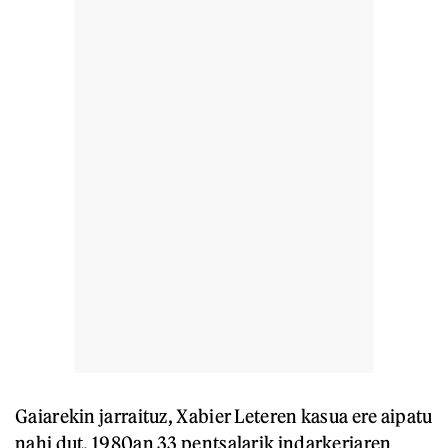
Gaiarekin jarraituz, Xabier Leteren kasua ere aipatu
nahi dut. 1980an 33 pentsalarik indarkeriaren