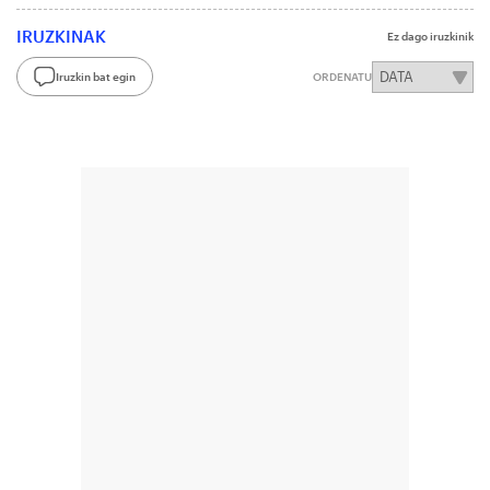
IRUZKINAK
Ez dago iruzkinik
Iruzkin bat egin
ORDENATU