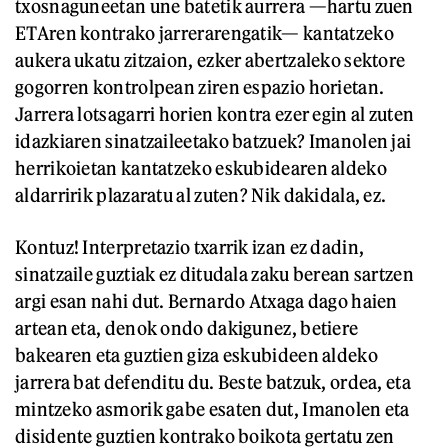
txosnaguneetan une batetik aurrera —hartu zuen
ETAren kontrako jarrerarengatik— kantatzeko
aukera ukatu zitzaion, ezker abertzaleko sektore
gogorren kontrolpean ziren espazio horietan.
Jarrera lotsagarri horien kontra ezer egin al zuten
idazkiaren sinatzaileetako batzuek? Imanolen jai
herrikoietan kantatzeko eskubidearen aldeko
aldarririk plazaratu al zuten? Nik dakidala, ez.
Kontuz! Interpretazio txarrik izan ez dadin,
sinatzaile guztiak ez ditudala zaku berean sartzen
argi esan nahi dut. Bernardo Atxaga dago haien
artean eta, denok ondo dakigunez, betiere
bakearen eta guztien giza eskubideen aldeko
jarrera bat defenditu du. Beste batzuk, ordea, eta
mintzeko asmorik gabe esaten dut, Imanolen eta
disidente guztien kontrako boikota gertatu zen