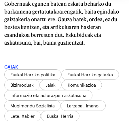
Gobernuak egunen batean eskatu beharko du
barkamena gertatutakoarengatik, baita egindako
gaiztakeria onartu ere. Gauza batek, ordea, ez du
bestea kentzen, eta artikuluaren hasieran
esandakoa berresten dut. Eskubideak eta
askatasuna, bai, baina guztientzat.
GAIAK
Euskal Herriko politika
Euskal Herriko gatazka
Bizimoduak
Jaiak
Komunikazioa
Informazio eta adierazpen askatasuna
Mugimendu Sozialista
Larzabal, Imanol
Lete, Xabier
Euskal Herria