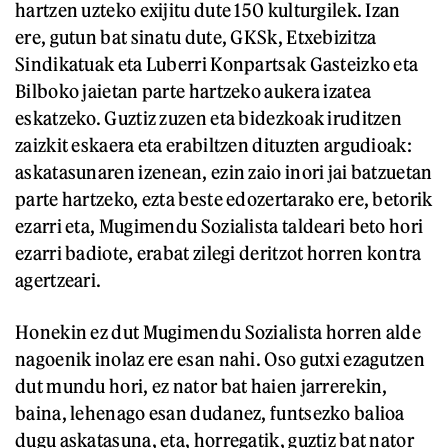
hartzen uzteko exijitu dute 150 kulturgilek. Izan
ere, gutun bat sinatu dute, GKSk, Etxebizitza
Sindikatuak eta Luberri Konpartsak Gasteizko eta
Bilboko jaietan parte hartzeko aukera izatea
eskatzeko. Guztiz zuzen eta bidezkoak iruditzen
zaizkit eskaera eta erabiltzen dituzten argudioak:
askatasunaren izenean, ezin zaio inori jai batzuetan
parte hartzeko, ezta beste edozertarako ere, betorik
ezarri eta, Mugimendu Sozialista taldeari beto hori
ezarri badiote, erabat zilegi deritzot horren kontra
agertzeari.
Honekin ez dut Mugimendu Sozialista horren alde
nagoenik inolaz ere esan nahi. Oso gutxi ezagutzen
dut mundu hori, ez nator bat haien jarrerekin,
baina, lehenago esan dudanez, funtsezko balioa
dugu askatasuna, eta, horregatik, guztiz bat nator