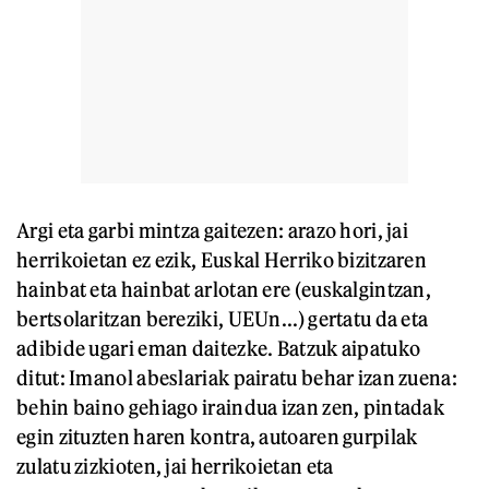
Argi eta garbi mintza gaitezen: arazo hori, jai
herrikoietan ez ezik, Euskal Herriko bizitzaren
hainbat eta hainbat arlotan ere (euskalgintzan,
bertsolaritzan bereziki, UEUn...) gertatu da eta
adibide ugari eman daitezke. Batzuk aipatuko
ditut: Imanol abeslariak pairatu behar izan zuena:
behin baino gehiago iraindua izan zen, pintadak
egin zituzten haren kontra, autoaren gurpilak
zulatu zizkioten, jai herrikoietan eta