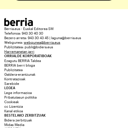
Berria.eus - Euskal Editorea SM
Telefonoa: 943 30 40 30
Bezero arreta: 943 30 43 45 | laguna@berria.eus
Webgunea:
webgunea@berria.eus
Publizitatea:
publi@bidera.eus
Harremanetan jarri
ORRIALDE KORPORATIBOAK
Ezagutu BERRIA Taldea
BERRIA berri bloga
Publizitatea
Galdera-erantzunak
Kontratazioak
Sarebide
LEGEA
Lege informazioa
Pribatutasun politika
Cookieak
cc Lizentzia
Kanal etikoa
BESTELAKO ZERBITZUAK
Bidera zerbitzuak
Midas Media