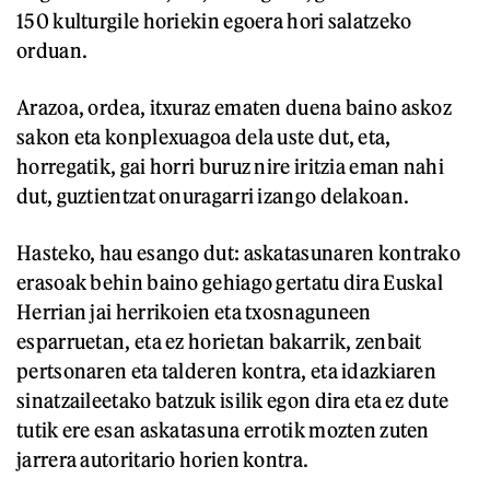
150 kulturgile horiekin egoera hori salatzeko
orduan.
Arazoa, ordea, itxuraz ematen duena baino askoz
sakon eta konplexuagoa dela uste dut, eta,
horregatik, gai horri buruz nire iritzia eman nahi
dut, guztientzat onuragarri izango delakoan.
Hasteko, hau esango dut: askatasunaren kontrako
erasoak behin baino gehiago gertatu dira Euskal
Herrian jai herrikoien eta txosnaguneen
esparruetan, eta ez horietan bakarrik, zenbait
pertsonaren eta talderen kontra, eta idazkiaren
sinatzaileetako batzuk isilik egon dira eta ez dute
tutik ere esan askatasuna errotik mozten zuten
jarrera autoritario horien kontra.