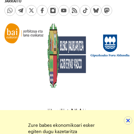
JARRAITU
Zure babes ekonomikoari esker
egiten dugu kazetaritza