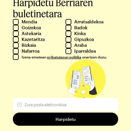
Harpidetu Berriaren
buletinetara
Mendia
Arratsaldekoa
Goizekoa
Badok
Astekaria
Kinka
Kazetaritza
Gipuzkoa
Bizkaia
Araba
Nafarroa
Iparraldea
Izena ematean
pribatutasun politika
onartzen duzu.