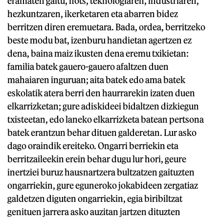
eramaten gaitu, hots, teknologiaren, industriaren,
hezkuntzaren, ikerketaren eta abarren bidez
berritzen diren eremuetara. Bada, ordea, berritzeko
beste modu bat, izenburu handietan agertzen ez
dena, baina maiz ikusten dena eremu txikietan:
familia batek gauero-gauero afaltzen duen
mahaiaren inguruan; aita batek edo ama batek
eskolatik atera berri den haurrarekin izaten duen
elkarrizketan; gure adiskideei bidaltzen dizkiegun
txisteetan, edo laneko elkarrizketa batean pertsona
batek erantzun behar dituen galderetan. Lur asko
dago oraindik ereiteko. Ongarri berriekin eta
berritzaileekin erein behar dugu lur hori, geure
inertziei buruz hausnartzera bultzatzen gaituzten
ongarriekin, gure eguneroko jokabideen zergatiaz
galdetzen diguten ongarriekin, egia biribiltzat
genituen jarrera asko auzitan jartzen dituzten