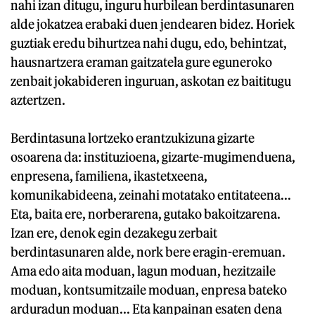
nahi izan ditugu, inguru hurbilean berdintasunaren
alde jokatzea erabaki duen jendearen bidez. Horiek
guztiak eredu bihurtzea nahi dugu, edo, behintzat,
hausnartzera eraman gaitzatela gure eguneroko
zenbait jokabideren inguruan, askotan ez baititugu
aztertzen.
Berdintasuna lortzeko erantzukizuna gizarte
osoarena da: instituzioena, gizarte-mugimenduena,
enpresena, familiena, ikastetxeena,
komunikabideena, zeinahi motatako entitateena...
Eta, baita ere, norberarena, gutako bakoitzarena.
Izan ere, denok egin dezakegu zerbait
berdintasunaren alde, nork bere eragin-eremuan.
Ama edo aita moduan, lagun moduan, hezitzaile
moduan, kontsumitzaile moduan, enpresa bateko
arduradun moduan... Eta kanpainan esaten dena