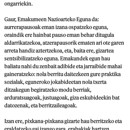
ongarriekin.
Gaur, Emakumeen Nazioarteko Eguna da:
aurrerapausoak eman izana ospatzeko eguna,
oraindik ere hainbat pauso eman behar ditugula
aldarrikatzekoa, atzerapausorik ematen ari ote garen
arreta handiz aztertzekoa, eta, baita ere, gizartea
sentsibilizatzeko eguna. Emakundek egun hau
baliatu nahi du zenbait adibide eta jarraibide mahai
gaineratzeko: nola berritu daitezkeen gure praktika
sozialak, eguneroko jokabideetan nola txerta
ditzakegun begiratzeko modu berriak,
arduratsuagoak, justuagoak, giza eskubideekin bat
datozenak, eta berritzaileagoak.
Izan ere, pixkana-pixkana gizarte hau berritzeko eta
eraldatzeko gai izango gara, erabakiak hartzen