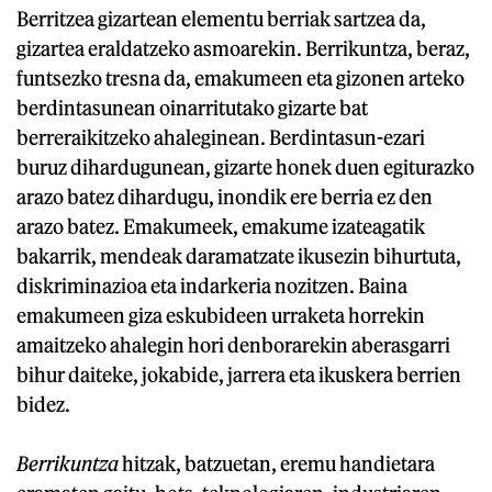
Berritzea gizartean elementu berriak sartzea da,
gizartea eraldatzeko asmoarekin. Berrikuntza, beraz,
funtsezko tresna da, emakumeen eta gizonen arteko
berdintasunean oinarritutako gizarte bat
berreraikitzeko ahaleginean. Berdintasun-ezari
buruz dihardugunean, gizarte honek duen egiturazko
arazo batez dihardugu, inondik ere berria ez den
arazo batez. Emakumeek, emakume izateagatik
bakarrik, mendeak daramatzate ikusezin bihurtuta,
diskriminazioa eta indarkeria nozitzen. Baina
emakumeen giza eskubideen urraketa horrekin
amaitzeko ahalegin hori denborarekin aberasgarri
bihur daiteke, jokabide, jarrera eta ikuskera berrien
bidez.
Berrikuntza
hitzak, batzuetan, eremu handietara