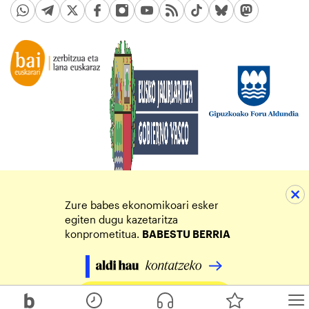
Zure babes ekonomikoari esker
egiten dugu kazetaritza
konprometitua.
BABESTU BERRIA
Egin zure ekarpena