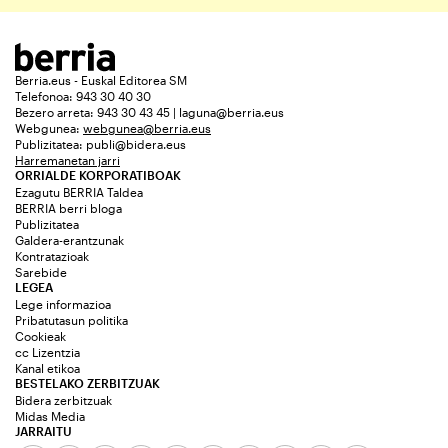
Berria.eus - Euskal Editorea SM
Telefonoa: 943 30 40 30
Bezero arreta: 943 30 43 45 | laguna@berria.eus
Webgunea:
webgunea@berria.eus
Publizitatea:
publi@bidera.eus
Harremanetan jarri
ORRIALDE KORPORATIBOAK
Ezagutu BERRIA Taldea
BERRIA berri bloga
Publizitatea
Galdera-erantzunak
Kontratazioak
Sarebide
LEGEA
Lege informazioa
Pribatutasun politika
Cookieak
cc Lizentzia
Kanal etikoa
BESTELAKO ZERBITZUAK
Bidera zerbitzuak
Midas Media
JARRAITU