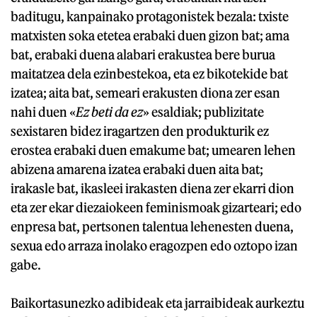
baditugu, kanpainako protagonistek bezala: txiste
matxisten soka etetea erabaki duen gizon bat; ama
bat, erabaki duena alabari erakustea bere burua
maitatzea dela ezinbestekoa, eta ez bikotekide bat
izatea; aita bat, semeari erakusten diona zer esan
nahi duen «
Ez beti da ez
» esaldiak; publizitate
sexistaren bidez iragartzen den produkturik ez
erostea erabaki duen emakume bat; umearen lehen
abizena amarena izatea erabaki duen aita bat;
irakasle bat, ikasleei irakasten diena zer ekarri dion
eta zer ekar diezaiokeen feminismoak gizarteari; edo
enpresa bat, pertsonen talentua lehenesten duena,
sexua edo arraza inolako eragozpen edo oztopo izan
gabe.
Baikortasunezko adibideak eta jarraibideak aurkeztu